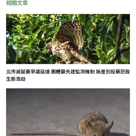
相關文章
北市滅鼠藥爭議延燒 團體籲先建監測機制 無差別投藥恐致
生態浩劫