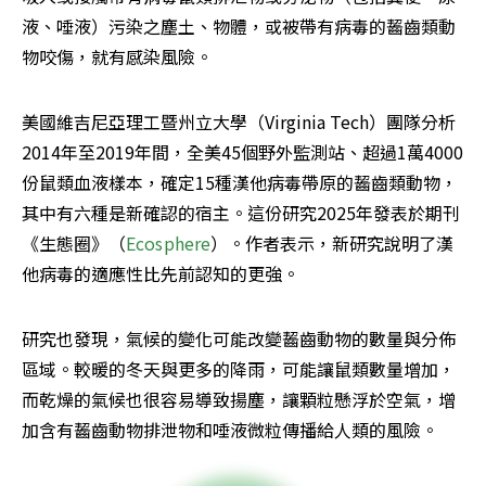
液、唾液）污染之塵土、物體，或被帶有病毒的齧齒類動
物咬傷，就有感染風險。
美國維吉尼亞理工暨州立大學（Virginia Tech）團隊分析
2014年至2019年間，全美45個野外監測站、超過1萬4000
份鼠類血液樣本，確定15種漢他病毒帶原的齧齒類動物，
其中有六種是新確認的宿主。這份研究2025年發表於期刊
《生態圈》（
Ecosphere
）。作者表示，新研究說明了漢
他病毒的適應性比先前認知的更強。
研究也發現，氣候的變化可能改變齧齒動物的數量與分佈
區域。較暖的冬天與更多的降雨，可能讓鼠類數量增加，
而乾燥的氣候也很容易導致揚塵，讓顆粒懸浮於空氣，增
加含有齧齒動物排泄物和唾液微粒傳播給人類的風險。