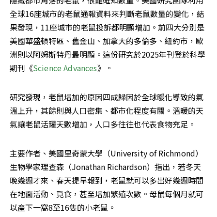
隱藏都市角落的老鼠，很難確知數量。美國研究團隊利用
全球16座城市的老鼠通報資料來判斷老鼠數量的變化，結
果發現，11座城市的老鼠投訴都明顯增加。前四大分別是
美國華盛頓特區、舊金山、加拿大的多倫多、紐約市，歐
洲則以阿姆斯特丹最明顯。這份研究於2025年刊登於科學
期刊《
Science Advances
》。
研究發現，老鼠增加的原因四成歸因於全球暖化導致的氣
溫上升，其餘則與人口密集、都市化程度有關。溫暖的天
氣讓老鼠活躍天數增加，人口多往往也代表食物充足。
主要作者、美國里奇蒙大學（University of Richmond）
生物學家理查森（Jonathan Richardson）指出，若冬天
晚幾週才來、春天提早報到，老鼠就可以多出好幾週時間
在地面活動、覓食，甚至增加繁殖次數。母鼠每個月就可
以產下一窩8至16隻的小老鼠。