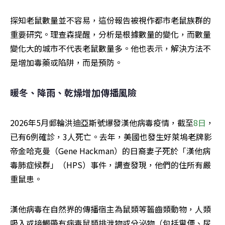
探知老鼠數量並不容易，這份報告被視作都市老鼠族群的
重要研究。理查森提醒，分析是根據數量的變化，而數量
變化大的城市不代表老鼠數量多。他也表示，解決方法不
是增加毒藥或陷阱，而是預防。
暖冬、降雨、乾燥增加傳播風險
2026年5月郵輪洪迪亞斯號爆發漢他病毒疫情，截至
8日
，
已有6例確診，3人死亡。去年，美國也發生好萊塢老牌影
帝金哈克曼（Gene Hackman）的日裔妻子死於「漢他病
毒肺症候群」（HPS）事件，調查發現，他們的住所有嚴
重鼠患。
漢他病毒在自然界的傳播宿主為鼠類等齧齒類動物，人類
吸入或接觸帶有病毒鼠類排泄物或分泌物（包括糞便、尿