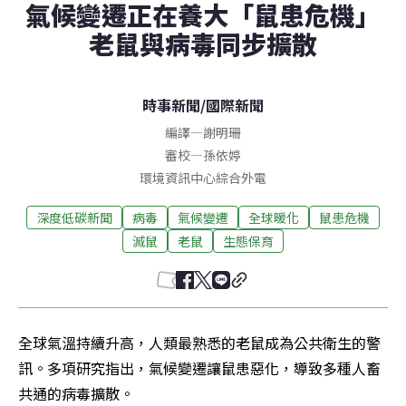
氣候變遷正在養大「鼠患危機」
老鼠與病毒同步擴散
時事新聞
/
國際新聞
編譯
—
謝明珊
審校
—
孫依婷
環境資訊中心綜合外電
深度低碳新聞
病毒
氣候變遷
全球暖化
鼠患危機
滅鼠
老鼠
生態保育
全球氣溫持續升高，人類最熟悉的老鼠成為公共衛生的警
訊。多項研究指出，氣候變遷讓鼠患惡化，導致多種人畜
共通的病毒擴散。