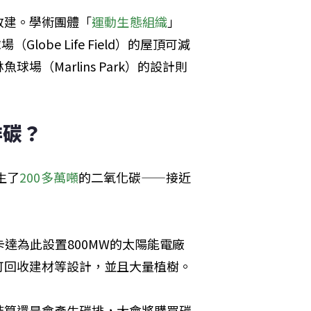
改建。學術團體「
運動生態組織
」
（Globe Life Field）的屋頂可減
（Marlins Park）的設計則
排碳？
生了
200多萬噸
的二氧化碳——接近
卡達為此設置800MW的太陽能電廠
可回收建材等設計，並且大量植樹。
結算還是會產生碳排，大會將購買碳