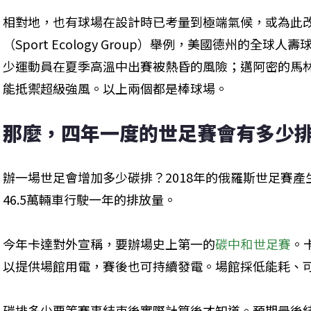
相對地，也有球場在設計時已考量到極端氣候，或為此
（Sport Ecology Group）舉例，美國德州的全球人壽球場
少運動員在夏季高溫中出賽被熱昏的風險；邁阿密的馬林魚球場
能抵禦超級強風。以上兩個都是棒球場。
那麼，四年一度的世足賽會有多少
辦一場世足會增加多少碳排？2018年的俄羅斯世足賽產
46.5萬輛車行駛一年的排放量。
今年卡達對外宣稱，要辦場史上第一的
碳中和世足賽
。
以提供場館用電，賽後也可持續發電。場館採低能耗、
碳排多少要等賽事結束後實際計算後才知道。預期最後