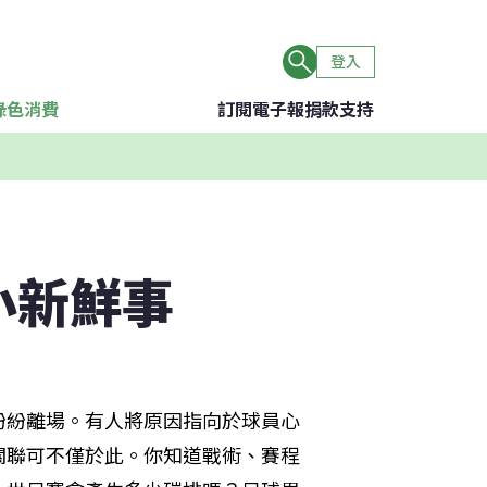
登入
綠色消費
訂閱電子報
捐款支持
小新鮮事
紛紛離場。有人將原因指向於球員心
關聯可不僅於此。你知道戰術、賽程