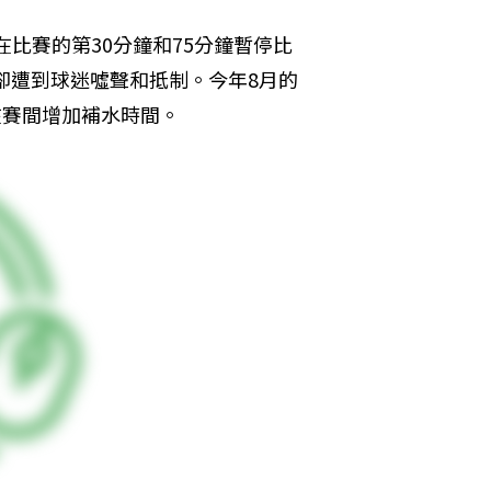
在比賽的第30分鐘和75分鐘暫停比
卻遭到球迷噓聲和抵制。今年8月的
在賽間增加補水時間。