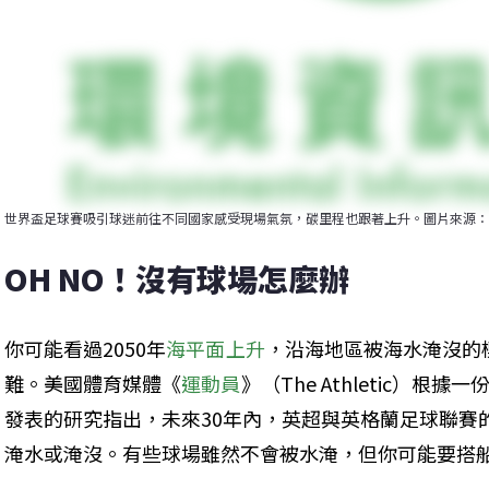
世界盃足球賽吸引球迷前往不同國家感受現場氣氛，碳里程也跟著上升。圖片來源：FI
OH NO！沒有球場怎麼辦
你可能看過2050年
海平面上升
，沿海地區被海水淹沒的
難。美國體育媒體《
運動員
》（The Athletic）根
發表的研究指出，未來30年內，英超與英格蘭足球聯賽的
淹水或淹沒。有些球場雖然不會被水淹，但你可能要搭