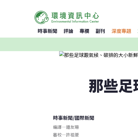
時事新聞
評論
專欄
副刊
深度專題
那些足
時事新聞
/
國際新聞
編譯
—
鍾友珊
審校
—
許祖菱