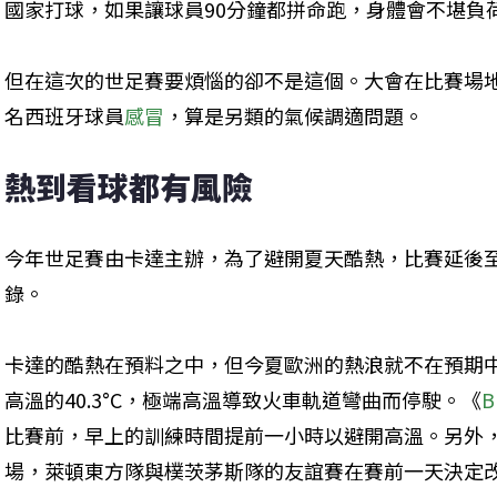
國家打球，如果讓球員90分鐘都拼命跑，身體會不堪負
但在這次的世足賽要煩惱的卻不是這個。大會在比賽場
名西班牙球員
感冒
，算是另類的氣候調適問題。
熱到看球都有風險
今年世足賽由卡達主辦，為了避開夏天酷熱，比賽延後至
錄。
卡達的酷熱在預料之中，但今夏歐洲的熱浪就不在預期中
高溫的40.3°C，極端高溫導致火車軌道彎曲而停駛。《
B
比賽前，早上的訓練時間提前一小時以避開高溫。另外，
場，萊頓東方隊與樸茨茅斯隊的友誼賽在賽前一天決定