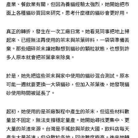
產業、餐飲業有關，但因為養貓經驗太強烈，她開始把市
面上各種貓砂買回來研究，思考什麼樣的貓砂會更好用。
真正的轉折，發生在一次工廠日常。她看見同事把地上掃
起來、已經無法再使用的茶末與茶葉碎料，一袋袋準備丟
棄。那些細碎茶末讓她聯想到貓砂的顆粒狀態，也想到許
多人原本就會把茶葉拿來除臭。
於是，她先把這些茶末與家中使用的貓砂混合測試。原本
可能一週就要更換一大袋貓砂，但加入茶葉後，她發現貓
砂使用時間被延長了。
起初，她使用的是茶廠製程中產生的茶末，但這些材料數
量並不固定，無法支撐穩定量產。她開始尋找更集中、更
大量的茶渣來源。台灣是手搖飲與茶飲大國，飲料店每天
產生大量茶渣，但分散於各地，回收難度極高。後來她轉