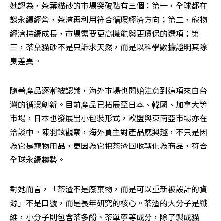
她認為，茶葉貓砂的市場突破點有三個：第一，全球都在
談永續經營，茶渣再利用符合循環經濟方向；第二，寵物
經濟持續成長，市場需要更高機能與更環保的選項；第
三，茶葉貓砂不是只訴求天然，而是以科學數據證明其除
臭差異。
隨著產品逐漸被認識，海外市場也開始注意到這項來自台
灣的循環創新。目前產品已拓展至日本、韓國、加拿大等
市場，日本也發展出小包裝形式，歐盟與東南亞市場亦在
洽談中。陳羽鉉觀察，海外買主對產品感興趣，不只是因
為它是寵物用品，更因為它把茶渣回收轉化為商品，符合
全球永續趨勢。
對她而言，「茶渣不是廢棄物，而是可以重新被設計的資
源」不是口號，而是長年研究的核心。茶渣的大分子是纖
維，小分子則包含茶多酚、茶單寧等成分，除了製成貓