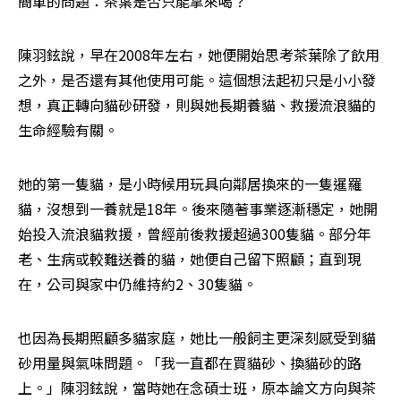
簡單的問題：茶葉是否只能拿來喝？
陳羽鉉說，早在2008年左右，她便開始思考茶葉除了飲用
之外，是否還有其他使用可能。這個想法起初只是小小發
想，真正轉向貓砂研發，則與她長期養貓、救援流浪貓的
生命經驗有關。
她的第一隻貓，是小時候用玩具向鄰居換來的一隻暹羅
貓，沒想到一養就是18年。後來隨著事業逐漸穩定，她開
始投入流浪貓救援，曾經前後救援超過300隻貓。部分年
老、生病或較難送養的貓，她便自己留下照顧；直到現
在，公司與家中仍維持約2、30隻貓。
也因為長期照顧多貓家庭，她比一般飼主更深刻感受到貓
砂用量與氣味問題。「我一直都在買貓砂、換貓砂的路
上。」陳羽鉉說，當時她在念碩士班，原本論文方向與茶