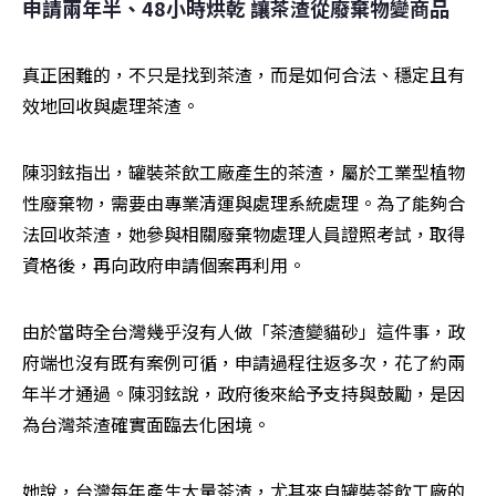
申請兩年半、48小時烘乾 讓茶渣從廢棄物變商品
真正困難的，不只是找到茶渣，而是如何合法、穩定且有
效地回收與處理茶渣。
陳羽鉉指出，罐裝茶飲工廠產生的茶渣，屬於工業型植物
性廢棄物，需要由專業清運與處理系統處理。為了能夠合
法回收茶渣，她參與相關廢棄物處理人員證照考試，取得
資格後，再向政府申請個案再利用。
由於當時全台灣幾乎沒有人做「茶渣變貓砂」這件事，政
府端也沒有既有案例可循，申請過程往返多次，花了約兩
年半才通過。陳羽鉉說，政府後來給予支持與鼓勵，是因
為台灣茶渣確實面臨去化困境。
她說，台灣每年產生大量茶渣，尤其來自罐裝茶飲工廠的