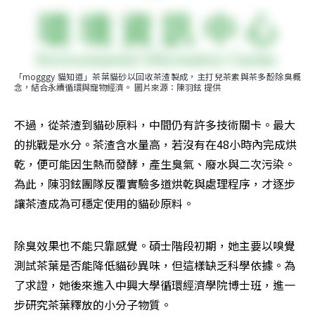
「mogggy 貓知道」茶葉貓砂以回收茶渣製成，主打兒茶素與茶多酚除臭概
念，結合永續循環與寵物經濟。 圖片來源：陳羽鉉 提供
不過，從茶渣到貓砂原料，中間仍有許多技術關卡。最大
的挑戰是水分。茶渣含水量高，若沒有在48小時內完成烘
乾，便可能因生熱而發酵，產生臭氣、廢水與二次污染。
為此，陳羽鉉團隊反覆實驗多道烘乾與處理程序，才逐步
讓茶渣成為可穩定使用的貓砂原料。
除臭效果也不能只靠感覺。碩士階段初期，她主要以嗅覺
測試茶葉是否能降低貓砂異味，但這樣缺乏科學依據。為
了求證，她後來進入中興大學循環經濟學院博士班，進一
步研究茶葉釋放的小分子物質。