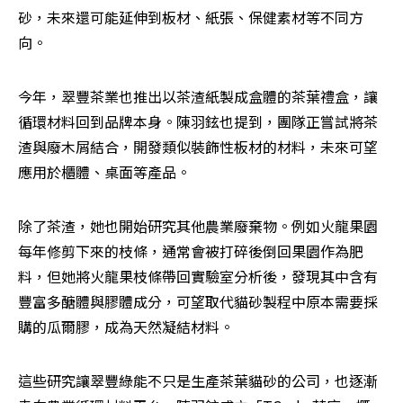
砂，未來還可能延伸到板材、紙張、保健素材等不同方
向。
今年，翠豐茶業也推出以茶渣紙製成盒體的茶葉禮盒，讓
循環材料回到品牌本身。陳羽鉉也提到，團隊正嘗試將茶
渣與廢木屑結合，開發類似裝飾性板材的材料，未來可望
應用於櫃體、桌面等產品。
除了茶渣，她也開始研究其他農業廢棄物。例如火龍果園
每年修剪下來的枝條，通常會被打碎後倒回果園作為肥
料，但她將火龍果枝條帶回實驗室分析後，發現其中含有
豐富多醣體與膠體成分，可望取代貓砂製程中原本需要採
購的瓜爾膠，成為天然凝結材料。
這些研究讓翠豐綠能不只是生產茶葉貓砂的公司，也逐漸