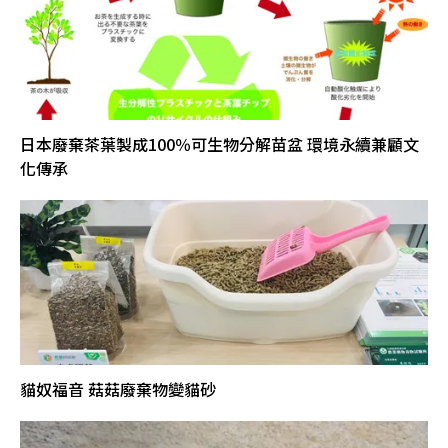
日本廢棄茶葉製成100％可生物分解苗盆 環境永續兼顧文
化傳承
貓奴福音 菇菇廢棄物變貓砂