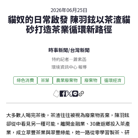
2026年06月25日
貓奴的日常啟發 陳羽鉉以茶渣貓
砂打造茶業循環新路徑
時事新聞
/
台灣新聞
特約記者
—
蕭紫菡
環境資訊中心 報導
綠色消費
茶葉
農業廢棄物
廢棄物
循環經濟
大多數人喝完茶後，茶渣往往被視為廢棄物丟棄，陳羽鉉
卻從中看見另一種可能。離開金融業、30歲返鄉投入茶產
業，成立翠豐茶業與翠豐綠能，她一路從零學習製茶、研