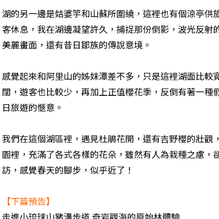
湖的另一邊是姑婆竽和山蘇所圍繞，這裡也有個涼亭供
客休息，我在湖邊凝望許久，捕捉那份倒影，波光反射
美麗畫面，還有昔日鄒族的傳說意境。
感覺起來和阿里山的姊妹潭差不多，只是這裡湖面比較
闊，遊客也比較少，再加上正值櫻花季，反倒有著一種
日旅遊的愜意。
我們在這個湖區裡，遇見杜鵑花開，還有吉野櫻的壯觀
園裡，充滿了各式各樣的花朵，雖然有人為栽種之慮，
訪，感覺春天的腳步，似乎近了！
【下篇預告】
走進小琉球山豬溝步道 奇岩觀海的原始林體驗 
