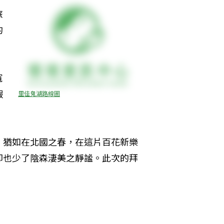
旅
的
寬
假
里佳鬼湖路線圖
，猶如在北國之春，在這片百花新樂
卻也少了陰森淒美之靜謐。此次的拜