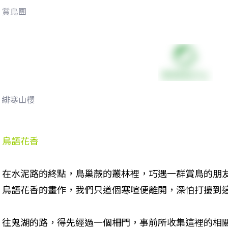
賞鳥團
緋寒山櫻
鳥語花香
在水泥路的終點，鳥巢蕨的叢林裡，巧遇一群賞鳥的朋
鳥語花香的畫作，我們只道個寒喧便離開，深怕打擾到
往鬼湖的路，得先經過一個柵門，事前所收集這裡的相