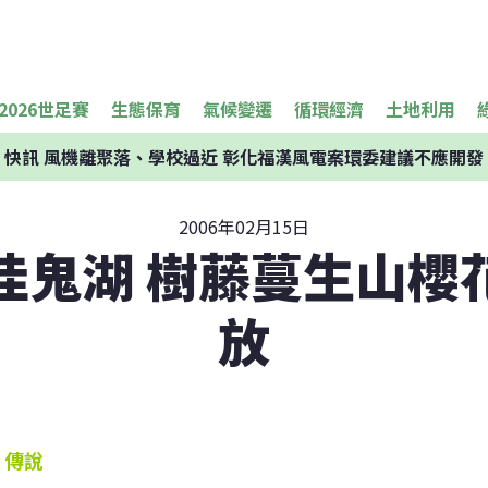
2026世足賽
生態保育
氣候變遷
循環經濟
土地利用
快訊
風機離聚落、學校過近 彰化福漢風電案環委建議不應開發
2006年02月15日
佳鬼湖 樹藤蔓生山櫻
放
傳說