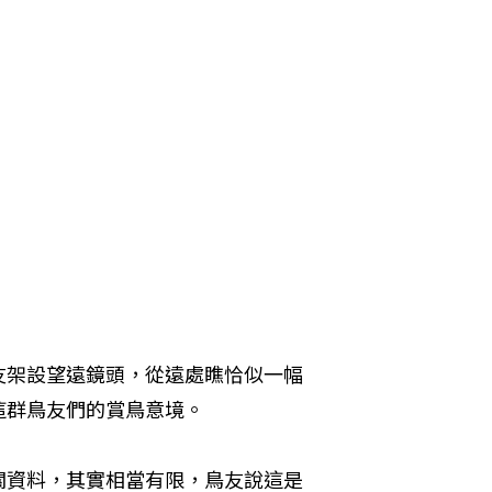
友架設望遠鏡頭，從遠處瞧恰似一幅
這群鳥友們的賞鳥意境。
關資料，其實相當有限，鳥友說這是