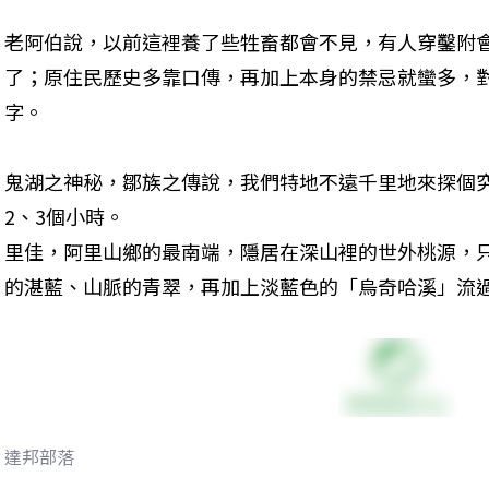
老阿伯說，以前這裡養了些牲畜都會不見，有人穿鑿附
了；原住民歷史多靠口傳，再加上本身的禁忌就蠻多，
字。
鬼湖之神秘，鄒族之傳說，我們特地不遠千里地來探個
2、3個小時。 

里佳，阿里山鄉的最南端，隱居在深山裡的世外桃源，只
的湛藍、山脈的青翠，再加上淡藍色的「烏奇哈溪」流
達邦部落