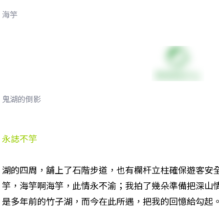
海竽
鬼湖的倒影
永誌不竽
湖的四周，舖上了石階步道，也有欄杆立柱確保遊客安
竽，海竽啊海竽，此情永不渝；我拍了幾朵準備把深山
是多年前的竹子湖，而今在此所遇，把我的回憶給勾起