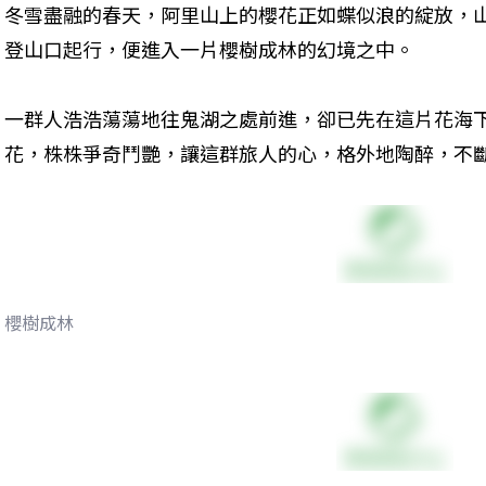
冬雪盡融的春天，阿里山上的櫻花正如蝶似浪的綻放，
登山口起行，便進入一片櫻樹成林的幻境之中。
一群人浩浩蕩蕩地往鬼湖之處前進，卻已先在這片花海
花，株株爭奇鬥艷，讓這群旅人的心，格外地陶醉，不
櫻樹成林