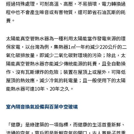
經過特殊處理，可耐高溫、高壓，不易損壞，電力轉換過
程中也不會產生噪音或有害物質，還可節省石油瓦斯的耗
費。
太陽能真空管熱水器為一種利用太陽能當作發電來源的環
保家電，以台灣為例，集熱器1㎡一年約減少220公斤的二
氧化碳排放量，即減少二氧化碳對環境的污染；除此，太
陽能真空管熱水器亦能減少傳統能源的耗費，且全自動操
作、沒有瓦斯爆炸的危險；裝置在屋頂上或屋外，可降低
屋頂的熱效應，減少冷氣的耗電量；且一般使用下的太陽
能熱水器可達10年、20年之久。
室內隔音換氣設備與百葉中空玻璃
「健康」是綠建築的一項指標，而健康的生活首重新鮮、
流通的空氣，窗戶即是新鮮空氣的開口，古人蓋房子首重