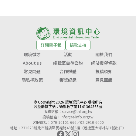
訂閱電子報
捐款支持
環境徵才
活動
關於我們
About us
編輯室自律公約
網站授權條款
常見問題
合作媒體
投稿須知
隱私權政策
獲獎紀錄
意見回饋
© Copyright 2026 環境資訊中心 版權所有
公益勸募字號：
衛部救字第1141364365號
服務信箱：
service@tnf.org.tw
投稿信箱：
infor@e-info.org.tw
客服電話：070-10101-666／02-2910-6000
地址：231023新北市新店區民權路48號3樓（近捷運大坪林站1號出口）