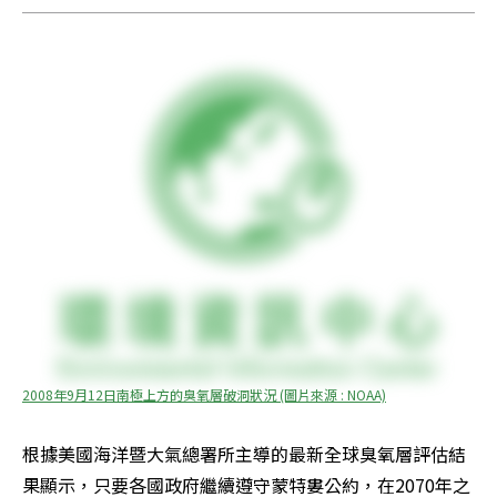
2008年9月12日南極上方的臭氧層破洞狀況 (圖片來源 : NOAA)
根據美國海洋暨大氣總署所主導的最新全球臭氧層評估結
果顯示，只要各國政府繼續遵守蒙特婁公約，在2070年之