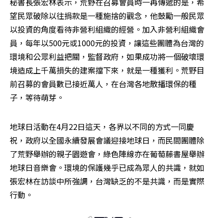
秘書長張宏林表示，荒野在召募會員時一再傳遞的是，希
望民眾破除以往捐款是一種施捨的觀念，他鼓勵一般民眾
以投資的角度看待非營利組織的經營。加入非營利組織會
員，每年以500元或1000元的投資，讓這些團體為台灣的
環境和公眾利益把關，監督政府，如果成功將一個破壞環
境造成上千萬損失的建案擋下來，就是一種獲利。荒野目
前召募的會員數已接近萬人，在台灣各地散播環保的種
子，等待萌芽。
地球日活動在4月22日這天，各界以不同的方式一同慶
祝，政府以全國永續發展會議迎接地球日，而民間團體除
了荒野舉辦的親子園遊會，綠色陣線亦在葡萄藤書屋舉辦
地球日音樂會。環境的保護幾乎已成為眾人的共識，就如
張宏林在訪談中所強調，台灣缺乏的不是共識，而是實際
行動。 