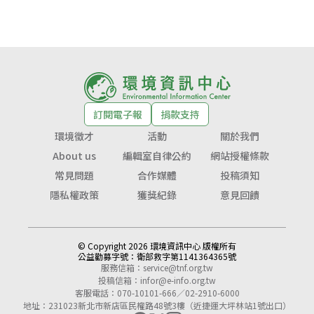
訂閱電子報
捐款支持
環境徵才
活動
關於我們
About us
編輯室自律公約
網站授權條款
常見問題
合作媒體
投稿須知
隱私權政策
獲獎紀錄
意見回饋
© Copyright 2026 環境資訊中心 版權所有
公益勸募字號：
衛部救字第1141364365號
服務信箱：
service@tnf.org.tw
投稿信箱：
infor@e-info.org.tw
客服電話：070-10101-666／02-2910-6000
地址：231023新北市新店區民權路48號3樓（近捷運大坪林站1號出口）