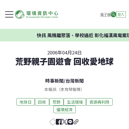
電子報
登入
快訊
風機離聚落、學校過近 彰化福漢風電案環
2006年04月24日
荒野親子園遊會 回收愛地球
時事新聞
/
台灣新聞
本報訊（李育琴報導）
地球日
回收
荒野
生活環境
資源再利用
循環經濟