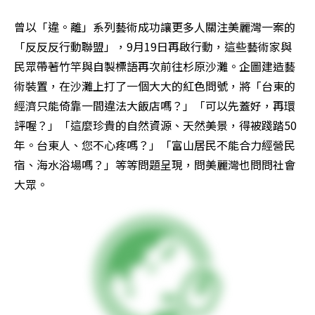
曾以「違。離」系列藝術成功讓更多人關注美麗灣一案的
「反反反行動聯盟」，9月19日再啟行動，這些藝術家與
民眾帶著竹竿與自製標語再次前往杉原沙灘。企圖建造藝
術裝置，在沙灘上打了一個大大的紅色問號，將「台東的
經濟只能倚靠一間違法大飯店嗎？」「可以先蓋好，再環
評喔？」「這麼珍貴的自然資源、天然美景，得被踐踏50
年。台東人、您不心疼嗎？」「富山居民不能合力經營民
宿、海水浴場嗎？」等等問題呈現，問美麗灣也問問社會
大眾。