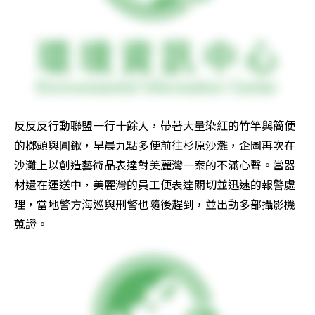
反反反行動聯盟一行十餘人，帶著大量染紅的竹竿與簡便
的榔頭與圓鍬，早晨九點多便前往杉原沙灘，企圖再次在
沙灘上以創造藝術品表達對美麗灣一案的不滿心聲。當器
材還在運送中，美麗灣的員工便表達關切並迅速的報警處
理，當地警方海巡與刑警也隨後趕到，並出動多部攝影機
蒐證。