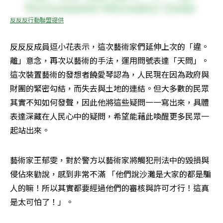
反反反行動聯盟提供
反反反成員逗小花表示，這次藝術家們延伸上次的「違。
離」意念，再次以藝術的手法，運用問號表達「天問」。
這次裝置藝術的發想者饒愛琴認為，人民現在因為政府與
財團的緊密勾結，而失去與土地的連結。但大多數的民眾
其實不知如何發聲，因此他將這些疑問一一寫出來，具體
表達深藏在人民心中的疑問，希望能藉此喚醒更多民眾一
起站出來。
藝術家王郁雯，對於警方以藝術家將觸犯刑法中的毀損與
侵佔來勸說，感到非常不滿 「他們說沙灘是大家的都是騙
人的嘛！所以其實都要經過他們的審核與許可才行！這真
是太可怕了！」。