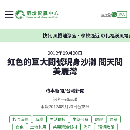
電子報
登入
快訊
風機離聚落、學校過近 彰化福漢風電案環
2012年09月20日
紅色的巨大問號現身沙灘 問天問
美麗灣
時事新聞
/
台灣新聞
記者
—
賴品瑀
本報2012年9月20日台東訊
杉原海岸
海岸
生活環境
生態保育
環評
建築
台東
土地利用
美麗灣渡假村
海洋
環境政策