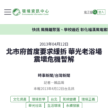
電子報
登入
快訊
風機離聚落、學校過近 彰化福漢風電案環委
2013年04月12日
北市府首度要求緩拆 華光老浴場
震壞危機暫解
時事新聞
/
台灣新聞
記者
—
賴品瑀
本報2013年4月12日台北訊
文化資產
環境哲學
台北
氣候變遷
環境正義
華光社區
生活環境
永續發展