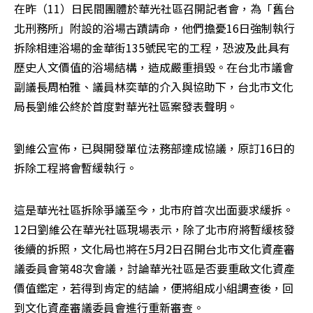
在昨（11）日民間團體於華光社區召開記者會，為「舊台
北刑務所」附設的浴場古蹟請命，他們擔憂16日強制執行
拆除相連浴場的金華街135號民宅的工程，恐波及此具有
歷史人文價值的浴場結構，造成嚴重損毀。在台北市議會
副議長周柏雅、議員林奕華的介入與協助下，台北市文化
局長劉維公終於首度對華光社區案發表聲明。
劉維公宣佈，已與開發單位法務部達成協議，原訂16日的
拆除工程將會暫緩執行。
這是華光社區拆除爭議至今，北市府首次出面要求緩拆。
12日劉維公在華光社區現場表示，除了北市府將暫緩核發
後續的拆照，文化局也將在5月2日召開台北市文化資產審
議委員會第48次會議，討論華光社區是否要重啟文化資產
價值鑑定，若得到肯定的結論，便將組成小組調查後，回
到文化資產審議委員會進行重新審查。