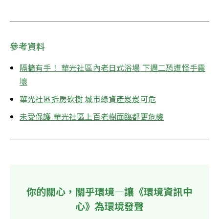
參考資料
隔牆有手！ 華光社區內老日式浴場 下週二恐遭怪手震
壞
華光社區拆房砍樹 城市綠資產岌岌可危
未受保護 華光社區上百老樹面臨都更危機
你的關心，關乎環境—讓《環境資訊中
心》為環境發聲