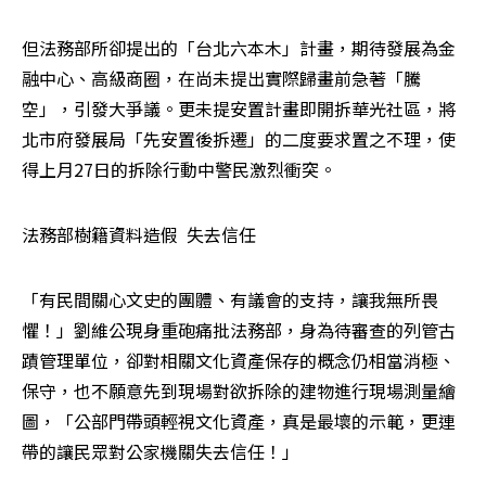
但法務部所卻提出的「台北六本木」計畫，期待發展為金
融中心、高級商圈，在尚未提出實際歸畫前急著「騰
空」，引發大爭議。更未提安置計畫即開拆華光社區，將
北市府發展局「先安置後拆遷」的二度要求置之不理，使
得上月27日的拆除行動中警民激烈衝突。
法務部樹籍資料造假  失去信任
「有民間關心文史的團體、有議會的支持，讓我無所畏
懼！」劉維公現身重砲痛批法務部，身為待審查的列管古
蹟管理單位，卻對相關文化資產保存的概念仍相當消極、
保守，也不願意先到現場對欲拆除的建物進行現場測量繪
圖，「公部門帶頭輕視文化資產，真是最壞的示範，更連
帶的讓民眾對公家機關失去信任！」