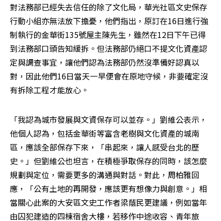
對法務部已經失去信任的除了文化局，華光社區文史保存
行動小組亦無法放下擔憂，他們指出，原訂在16日進行強
制執行的金華街135號屋主陳先生，雖然在12日下午已得
到法務部口頭告知緩拆。但法務部仍絕口不提文化資產認
定與調查事宜，讓他們認為法務部仍然沒準備好認真以
對，因此他們16日當天一早便會在原地守候，非要確定沒
有拆除工程才能放心。
「我認為城市發展與文資保存可以並存。」劉維公表示，
他個人認為，包括金華街等富含老樹與文化資產的城南
區，應該全部保存下來，「串起來，讓人感受台北的歷
史。」但劉維公也坦言，在積極爭取保存的同時，該怎麼
規劃與定位，需要更多的溝通與對話。對此，周柏雅回
應，「公有土地的再開發，應該更有想像力與創意。」相
當關心此案的大安區文史工作者梁蔭民更建議，例如當年
由囚犯建造的四棟宿舍大樓，若移作中途收容、青年旅