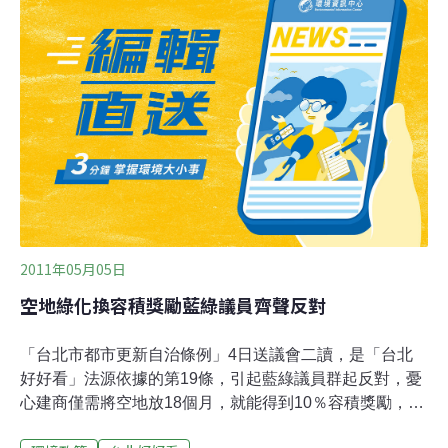
獎勵綠地，面積總共有7047坪，在寸土寸金的台北市，市
值高達40億1千多萬，可是這些小公園的期限，卻只有18
個月，期限到了，沒維護也就算了，可是雙城街這塊公
園，11月才到期，卻變成這副德行，當初剛用好的時候，
可是美輪美奐，超整潔，跟現在的樣子比一比，公園完全
走樣。人選上了，花博落幕了，公園也長的不像公園了，
議員要求市府政策不能只做半套，選舉過後，還是得徹底
落實。
2011年05月05日
空地綠化換容積獎勵藍綠議員齊聲反對
「台北市都市更新自治條例」4日送議會二讀，是「台北
好好看」法源依據的第19條，引起藍綠議員群起反對，憂
心建商僅需將空地放18個月，就能得到10％容積獎勵，恐
有圖利財團之嫌。昨該法案在議會二讀，爭議點第19條