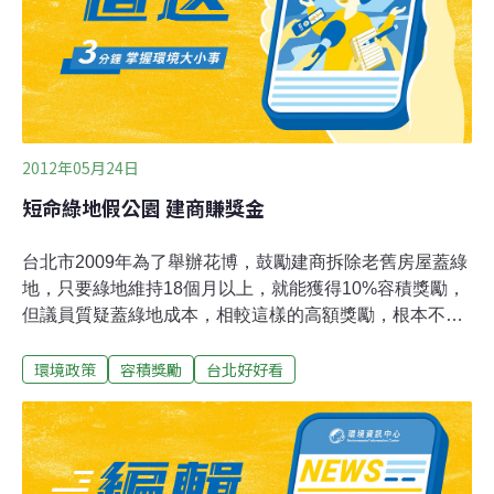
作時不灑農藥與化肥，而是以咖啡渣、豆渣做肥料，辣椒
水、稀釋醋等天然物質防制蟲害。多種鳥類、蝴蝶等昆蟲
現身幸福農場，甚至還有街貓前往，人與自然及土地之間
的距離就這麼拉近了。不但實際種菜
2012年05月24日
短命綠地假公園 建商賺獎金
台北市2009年為了舉辦花博，鼓勵建商拆除老舊房屋蓋綠
地，只要綠地維持18個月以上，就能獲得10%容積獎勵，
但議員質疑蓋綠地成本，相較這樣的高額獎勵，根本不符
合比例，短命綠地成了建商用來賺獎金的「假公園」。位
環境政策
容積獎勵
台北好好看
於杭州南路巷弄內的這個小公園，幾顆茂密大樹，加上如
茵的草地，是附近居民散步的好去處，但旁邊告示牌，卻
清楚寫著已達使用期限，公園恐怕面臨拆除命運。原來，
這不是北市府所屬的公園，而是建商配合花博，所蓋的短
期綠地，市府規定，只要綠地維持18月以上，建商就能獲