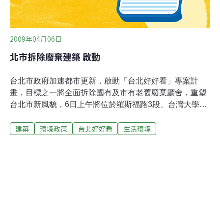
2009年04月06日
北市拆除廢棄建築 啟動
台北市政府加速都市更新，啟動「台北好好看」專案計
畫，目標之一將全面拆除國有及市有老舊廢棄廳舍，重塑
台北市新風貌，6日上午將位於羅斯福路3段、台灣大學附
近一處市有眷舍拆除，宣誓減少廢棄建築的決心。財政局
建築
環境政策
台北好好看
生活環境
指出，拆掉的廢棄舊廳舍，屬台北市公共運輸處所有，距
台大僅需步行5分鐘，旁邊就是公館商圈，建物總面積約
1370平方公尺，之前全部廢棄閒置，無人使用。列入拆除
的老舊建物，大多位於「花博」展館熱區、北市30米重要
道路及觀光景點周邊，只要是公有地、非古蹟和歷史保存
的老舊建物，將列入排序執行，拆除後再進行綠化、美
化，等待再利用。另外市府也編列4000萬元預算，提供一
般民間「老屋拉皮」、「清洗牆面」等補助，改善台北市