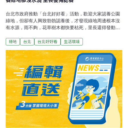
台北市政府推動「台北好好看」活動，歡迎大家認養公園
綠地，但卻有人興致勃勃認養後，才發現綠地周邊根本沒
有水源，雨不夠，花草樹木都快要枯死，里長還得發動里
民挑水灌溉，議員批評「台北好好看」，做得太難看了，
綠地
台北
台北好好看
生活環境
聽到抱怨，台北市產發局趕緊出面協調區公所協助解決。
台北孔廟旁，一塊草長得比人高的國有財產局閒置用地，
北市產發局花錢蓋了花圃，鋪了步道，種了花草樹木，為
了推動「台北好好看」，歡迎認養，但有里長認養後，發
現差很大，只能自力救濟，維持綠地，直到議員出面，當
初規劃的產發局才說會協調處理。綠地上頭的花草樹木已
經種了超過半年，卻到了隔年一月，才開始找水源，這
「好好看」的計畫，反而成了認養人的困擾。