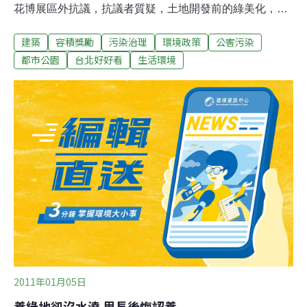
花博展區外抗議，抗議者質疑，土地開發前的綠美化，原
本就是地主應盡的社會責任，市府不該以獎勵容積為誘
建築
容積獎勵
污染治理
環境政策
公害污染
因，換取暫時的綠地，還將此一短視政策列入自治條例。
都更處回應，台北好好看是鼓勵公私有土地拆除閒置建
都市公園
台北好好看
生活環境
物、簡易綠美化，並非興闢公園；容積獎勵以10％為上
限，綠地仍未核定容積，核定原則以綠化成效為考量。另
外，自治條例議會尚未通過，容積獎勵也有上限，每個提
案的容積獎勵比例均須經都更審議會審查。成員之一的吳
若瑩表示，市府以獎勵容積換來暫時性的綠地，建商僅負
擔極少的養護成本，換來高額容積率，綠地消失後，高聳
大樓對環境形成壓力。吳若瑩強調，原以為此政策僅限花
博期間，沒想到市府已列入台北市都市更新自治條例修正
案，並經台北市議會一讀通過，呼籲議員不該草率行事，
通過修正案。
2011年01月05日
養綠地卻沒水澆 里長後悔認養