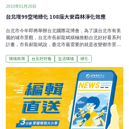
2010年01月20日
台北增99空地綠化 108座大安森林淨化效應
台北市今年即將舉辦台北國際花博會，為了讓台北市有美
麗的城市景觀，台北市長郝龍斌積極推動台北好好看系列
計畫，市長郝龍斌說，臺北市最需要的就是改變都市景
觀，讓市容變美麗，而台北好好看系列計畫「微笑生活、
環境政策
台北好好看
生活環境
綠化
快樂地球」，就是要把影響都市景觀、窳陋、不安全的部
份去除掉。而北市府積極推動公私有建物申請簡易綠化，
已經有99件申請。市長郝龍斌說，台北市從去年3月31日
公告受理閒置空地美化之後，一共清出99件公私有土地，
將原本髒亂不安全的角落，改善為清潔、美麗的活動及停
車空間，預估已經為臺北市增加20多萬平方公尺的綠色面
積，二氧化碳吸收量相當於108個大安森林公園。而臺北
市從99個綠色基地中，選擇其中60塊面積較大的綠地，會
升起紅色氣球，民眾看到紅色汽球就能找到一塊綠地。