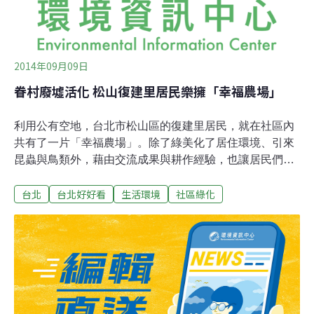
2014年09月09日
眷村廢墟活化 松山復建里居民樂擁「幸福農場」
利用公有空地，台北市松山區的復建里居民，就在社區內
共有了一片「幸福農場」。除了綠美化了居住環境、引來
昆蟲與鳥類外，藉由交流成果與耕作經驗，也讓居民們的
感情更加密切。9日上午他們舉辦記者會，展現成果同時
台北
台北好好看
生活環境
社區綠化
向台北市長候選人們喊話，要求藉著制訂政策，讓台北從
水泥城市找回好吃好玩的農耕城市。菜園比公園 更深入人
心復建里從2006年開始熱中社區綠美化，並陸續得獎，但
他們更希望身邊的植物可以多樣化與生活化，因此2012年
附近的眷村搬遷後，便開始爭取將該塊空地作為菜園，取
名做「幸福農場」。復建里里長林際泓與第一任場長林大
元回憶，當時向北市府10多個局處尋求幫忙，可說得來不
易；而兩年來，居民參與的農地從48塊暴增為168塊，耕