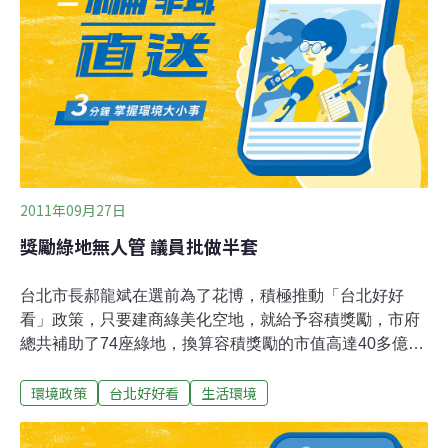
得最高10%的容積獎勵，全台北約70個計畫案，共2萬多
坪土地，以一坪60萬換算，市府將支付120億獎勵金，平
均一個建商能獲得1.7億。議員批評，這相較蓋綠地的幾百
萬成本，實在差距太大，儘管市府表示，獎勵計畫案早在
98年就終止申請，但議員擔心，建商拿了巨額獎勵金，就
立刻拆掉原本的綠地，政策有瑕疵，市府也解釋，要拿獎
勵金要經過重重審核，沒這麼
2011年09月27日
獎勵綠地無人管 議員批做半套
台北市長郝龍斌在選前為了花博，積極推動「台北好好
看」政策，只要建商綠美化空地，就給予容積獎勵，市府
總共補助了74座綠地，換算容積獎勵的市值高達40多億，
可是花博過後，市府就不管這些綠地，任其雜草叢生，引
環境政策
台北好好看
生活環境
發民怨，議員批評，市府政策做半套，等於是浪費公帑。
去年郝龍斌拿花博拚連任，推出配套政策「台北好好
看」，只要建商綠美化空地，就給予容積獎勵，算算74座