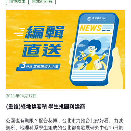
環境政策
台北好好看
─「放寬建商或財團可將閒置空地綠美化，18個月後可申
請最高10％容積獎勵」，形同將北市於花博期間之「台北
好好看」法制化。議員王世堅說，「台北好好看」期滿
後，空地仍將興建房舍，對於都市綠地增加毫無幫助，而
土地綠美化，成本可能僅百來萬，卻能因容積獎勵得到上
億收益，無異圖利財團。何況提高到10％，不僅對抑制房
價毫無幫助，50年後若再都更，卻因樓地板面積增加，每
人土地持分被稀釋，反而吃虧。梁文傑則舉高雄為例，認
為獎勵僅能圖利財團，並不能加速拆除甚至都更，而是該
對其課稅，利用行政強制力量遏阻財團養地套利。洪健益
則要求，市府須提出該案完整說帖，並釐清「圖利大財
團」爭議。林晉章則認為，當初法規會審查此
2011年04月17日
(重複)綠地換容積 學生批圖利建商
公園也有期限？配合花博，台北市力推台北好好看。由城
鄉所、地理科系學生組成的台北都會發展研究中心16日於