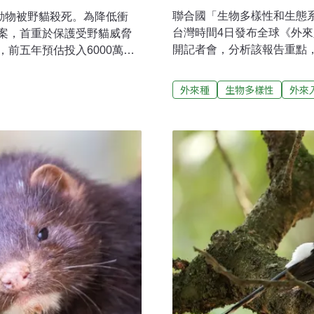
聯合國「生物多樣性和生態系
動物被野貓殺死。為降低衝
台灣時間4日發布全球《外
案，首重於保護受野貓威脅
開記者會，分析該報告重點
前五年預估投入6000萬澳
種斑腿樹蛙移除為例，說明
o Extinctions）目標
不同類型的外來種差異，有
外來種
生物多樣性
外來
和討論上也能夠更加聚焦。
院生物多樣性研究中心研究
喪失的主因之一。IPBES
影響有八成是負面的。鍾國
究，才能更全面掌握國內現
趨勢將更難預測，比如有的
變遷導致族群數擴大。