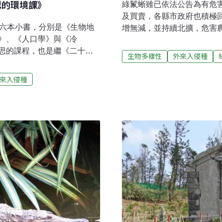
紀的環境課》
綠鬣蜥雖已依法公告為有危
及買賣，各縣市政府也積極
是六本小書，分別是《生物地
增無減，並持續北擴，危害
》、《人口學》與《冷
集縣市政府、專家學者召開
思的課程，也是繼《二十世
集民眾協力填補三不管地帶
生物多樣性
外來入侵種
三門課。《21世紀的環境
綠鬣蜥（Iguana igua
rt Introduction書
延的疑慮；目前已知建立野
來入侵種
鍊，由各領域的中堅學者撰
零星通報，並進行同步監測，
one）。在規劃《21世紀的
至今，約移除21萬隻綠鬣
也為每本書找了專業審定
（2024）年截至11月15日
一時之選；如《生物地理
3萬4002隻。高雄市政府農
的作者游旨价翻譯與導讀，
5449隻。林保署為了解決
、《人口學》是政治大學社
生物學家林大利、《都市計