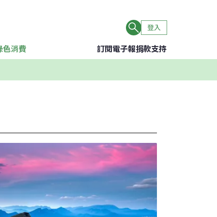
登入
綠色消費
訂閱電子報
捐款支持