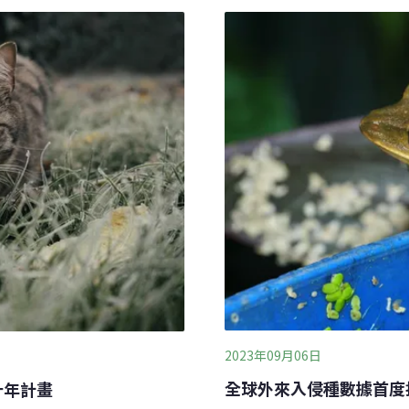
鱷魚吃了海蟾蜍後抽搐、心臟驟停後
澳洲淡水鱷數量驟減70%。
川底層的魚類增加，大量吃
魚「討厭吃」毒蟾蜍
2023年09月06日
全球外來入侵種數據首度
十年計畫