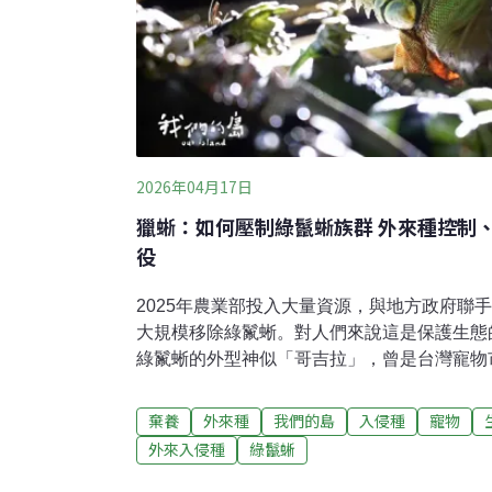
2026年04月17日
獵蜥：如何壓制綠鬣蜥族群 外來種控制
役
2025年農業部投入大量資源，與地方政府聯
大規模移除綠鬣蜥。對人們來說這是保護生態
綠鬣蜥的外型神似「哥吉拉」，曾是台灣寵物
已經成為難以壓制的入侵物種。從2001年開放
兩萬隻，超過市場需求，大量體弱或賣相差的
棄養
外來種
我們的島
入侵種
寵物
外族群日益擴大 人蜥衝突漸增南台灣溫暖的氣候與牠們的原生地中南美洲
外來入侵種
綠鬣蜥
接近，因此牠們在溪溝、河畔建立族群。成年
在野外成長到三歲之後幾乎沒有天敵。目前牠