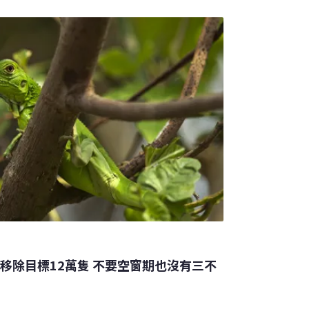
，主管機關提醒公眾保持警惕，遵循官方建
風險期。這場大火，是2019年冬天的澳洲森
的一次。當時，我正在昆士蘭大學讀博士班，
一天起床，窗外一片霧霾，PM2.5的濃度達到
以為是
移除目標12萬隻 不要空窗期也沒有三不