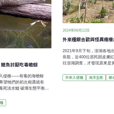
2024年06月12日
外來種銀合歡與怪異癢癢
2021年9月下旬，澎湖各
長龍，近400位居民因皮膚
往澎湖調查，才發現原來是
」鱷魚討厭吃毒蟾蜍
炎。事後，農業單位進一步
遷的影響，也與澎湖當地四
入侵種——有毒的海蟾蜍
外來入侵種
海洋生態
銀
大舉入侵澎湖，一度爆發癢
科學家希望牠們的初次相遇就有
流失的一大危機。聯合國報告
毒死淡水鱷 破壞生態平衡根
關。外來種對一般民眾而言
入澳洲，原本希望牠們能吃掉影
了「切身之癢」。回憶起當
反而大量繁殖。目前估計澳
種
害減少出門即使天氣炎熱，
s johnstoni）大量死
沖澡、換衣服，衣服也不敢
e University）保育學家