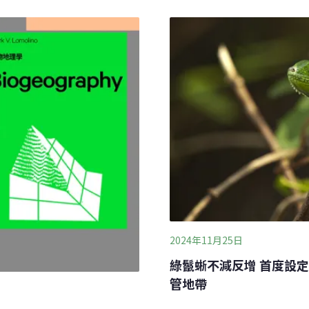
必要的旅行。在此危急時刻
溪畔的農友黃先生，一季就
議，確保安全渡過這段火災高
遏止綠鬣蜥族群增長，農業
林大火以來，澳洲規模最大
，創下全年移除總量26萬隻的
準備收拾行李回台灣過年。有
，居全台之冠。
每立方公尺150.8微克。還
2024年11月25日
綠鬣蜥不減反增 首度設定
管地帶