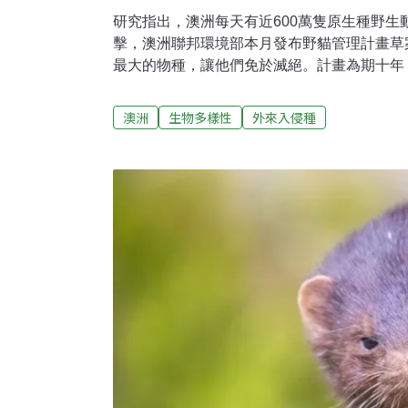
研究指出，澳洲每天有近600萬隻原生種野生
擊，澳洲聯邦環境部本月發布野貓管理計畫草
最大的物種，讓他們免於滅絕。計畫為期十年，
幣。這將是澳洲自去年喊出「瀕危物種零滅絕」（Zer
後，極重要的一步。
澳洲
生物多樣性
外來入侵種