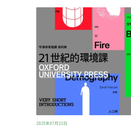
顯，但對農民的損害卻已浮上檯面。嘉義八掌
有兩千多棵西瓜小苗被綠鬣蜥啃食殆盡。為了
部在2025年投入大量資源，與地方政府聯手
記錄。其中，屏東縣移除量高達13萬288隻
2025年07月21日