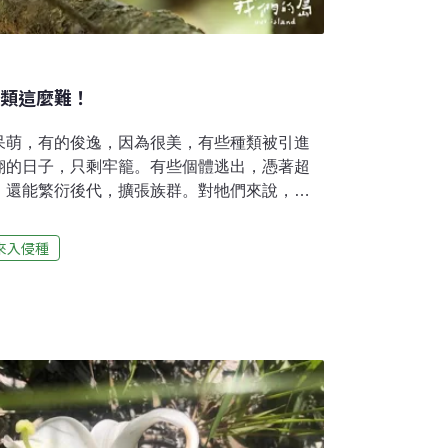
鳥類這麼難！
呆萌，有的俊逸，因為很美，有些種類被引進
翔的日子，只剩牢籠。有些個體逃出，憑著超
，還能繁衍後代，擴張族群。對牠們來說，這
，這是外來種入侵。白頭翁，綠繡眼、麻雀被
裡最容易見到，現在比較常看到的是白尾八哥
來入侵種
外來種，因為能學說話，被引入作為寵物鳥，
生根。椋鳥科外來種 成長數量驚人根據特生中
到2021年的族群趨勢，家八哥成長將近
213%。另一種黑領椋鳥，則是常在河濱出沒，
和牠們同屬椋鳥科的亞洲輝椋鳥，成長幅度更驚
華鳥會秘書長呂翊維的腳步，我們來到位在台北
水池，還有亞洲輝椋鳥繁殖時最需要的建築縫