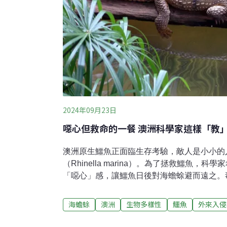
2024年09月23日
噁心但救命的一餐 澳洲科學家這樣「教
澳洲原生鱷魚正面臨生存考驗，敵人是小小的
（Rhinella marina）。為了拯救鱷魚，
「噁心」感，讓鱷魚日後對海蟾蜍避而遠之。
據《NPR》，海蟾蜍於1935年從夏威夷引
響甘蔗收成的甲蟲，但海蟾蜍未能控制甲蟲，
海蟾蜍
澳洲
生物多樣性
鱷魚
外來入侵
洲已有2億隻海蟾蜍，造成澳洲淡水鱷（Crocodylu
亡。海蟾蜍含有劇毒，雪梨麥覺理大學（Macquari