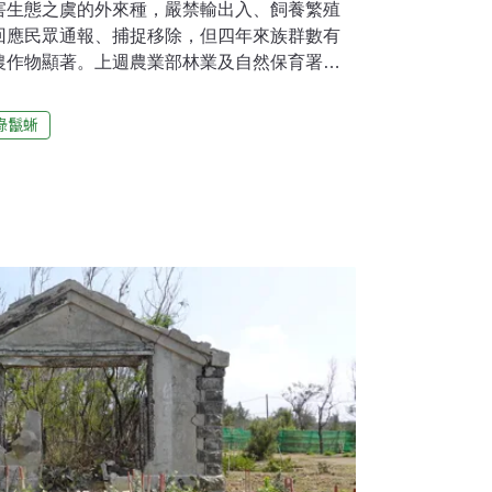
害生態之虞的外來種，嚴禁輸出入、飼養繁殖
回應民眾通報、捕捉移除，但四年來族群數有
農作物顯著。上週農業部林業及自然保育署邀
會議討論對策，包括宣示移除沒有空窗期，邀
移除任務。守住綠鬣蜥北擴 止步苗栗持續監測
綠鬣蜥
na）已知在10個縣市建立了穩定族群，而且有向北蔓
外繁殖族群，以台中市為最北界，苗栗縣雖有
但尚未見野外建立繁殖族群。自2019年移除
蜥，但數量仍有上升趨勢。屏東縣政府統計今
已移除3萬3871隻，直逼去（2023）年移除總量
業局截至19日共移除6109隻，已超過去年總數
移除綠鬣蜥遭遇的困境，