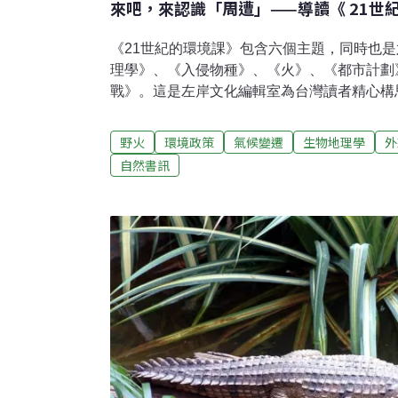
來吧，來認識「周遭」——導讀《 21世
《21世紀的環境課》包含六個主題，同時也
理學》、《入侵物種》、《火》、《都市計劃
戰》。這是左岸文化編輯室為台灣讀者精心構
紀的主義們》、《21世紀的人生難題》後的第
課》的六本指定閱讀均出自牛津大學出版社的Very Sho
野火
環境政策
氣候變遷
生物地理學
外
系。如書系名所示，這些書都非常短，文字洗
自然書訊
寫，如同進入各領域的敲門磚或拱心石（keyst
環境課》時，編輯室聘請優秀譯者翻譯，同時
者，並請他們撰寫導讀。審定者與導讀者都是
學》是由《通往世界的植物》、《橫斷台灣》
《入侵物種》則是中山大學的生物學者顏聖紘
會學者鄭力軒、《火》為生物多樣性研究所的
劃