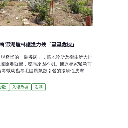
病 澎湖造林護漁力挽「蟲蟲危機」
地出現奇怪的「癢癢病」，當地診所及衛生所大排
紅腫搔癢就醫，發病原因不明。醫療專家緊急前
黃毒蛾幼蟲毒毛隨風飄散引發的接觸性皮膚
調查，發現黃毒蛾幼蟲大爆發不僅受到氣候變
處蔓延的外來入侵種「銀合歡」有關。銀合歡
合歡
入侵危機
澎湖
癢病全球化盛行，外來入侵種成為生物多樣性
指出，全球約60%動植物滅絕與外來種有
也許不痛不癢，但澎湖的居民卻因銀合歡，有
年的怪病情形，一位馬公居民說，大家擔心蟲
都長袖長褲包緊緊才敢出門，一回到家就趕緊
曬在外面。