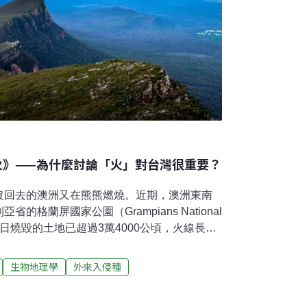
：火》——為什麼討論「火」對台灣很重要？
沒回去的澳洲又在熊熊燃燒。近期，澳洲東南
格蘭屏國家公園（Grampians National
月19日燒毀的土地已超過3萬4000公頃，火線長達
使300多名消防員的滅火行動面臨挑戰。主管機
Gap）等地區發布緊急撤離令，並警告隨著聖誕節
生物地理學
外來入侵種
加劇。新南威爾斯省內陸和東北部因高溫和大
對雪梨地區全面實施禁火令，建議居民避免不