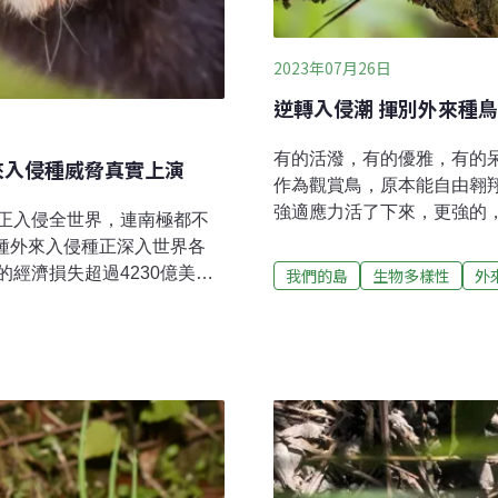
2023年07月26日
逆轉入侵潮 揮別外來種
有的活潑，有的優雅，有的
來入侵種威脅真實上演
作為觀賞鳥，原本能自由翱
強適應力活了下來，更強的
正入侵全世界，連南極都不
是本能，對台灣的環境來說
多種外來入侵種正深入世界各
稱為都市三俠，原本在都市
經濟損失超過4230億美
我們的島
生物多樣性
外
和家八哥。這兩種八哥都是
15）上，各國宣示要在2030
數十年前從籠中逸出，落地
種正在破壞這個目標。報告雖
心繁殖鳥類大調查，2011年
當的策略，仍有機會在外來
400%，白尾八哥成長大約
00次區域性生物滅絕 經濟損
近十年成長637%。另一種
所需的證據與策略，聯合國
人，高達4407%。跟著中
構「跨政府生物多樣性與生態
市的國父紀念館，有樹，有
會，2日批准《外來入侵種暨控
隙。呂翊維說
ve Alien Species and the