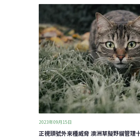
沃德菲爾（Georgia Ward-Fear）目睹
快速死亡，過程非常痛苦。毒蟾蜍導致原生的
澳洲淡水鱷是頂級掠食者，少了牠們後，在河
掉魚蝦，導致生態失衡。不愉快的一餐 教鱷
2023年09月15日
正視頭號外來種威脅 澳洲草擬野貓管理