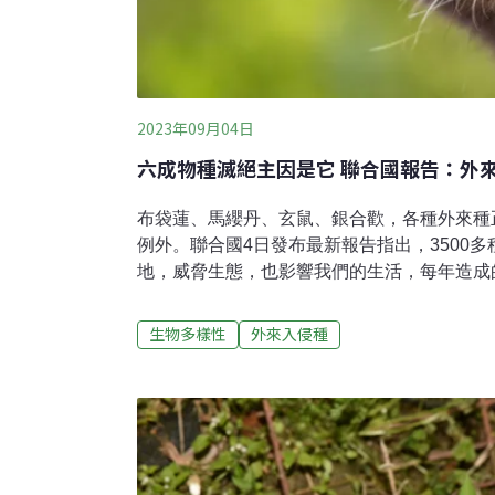
2023年09月04日
六成物種滅絕主因是它 聯合國報告：外
布袋蓮、馬纓丹、玄鼠、銀合歡，各種外來種
例外。聯合國4日發布最新報告指出，3500
地，威脅生態，也影響我們的生活，每年造成的
元。2022年底的聯合國生物多樣性大會（COP
年前保護30%的地球自然資源，但外來入侵
生物多樣性
外來入侵種
然預估外來入侵種的數量還會增加，但運用適
種擴張前加以預防或控制，減少危害。超過12
失超過千億美元為提供各國對抗外來種入侵的
旗下，由143成員國組成的生物多樣性研究機
系服務平台」（IPBES）在德國波昂召開大
制評估報告》（the Assessment Report on Invasi