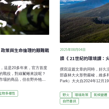
2025年08月04日
、政策與生命倫理的艱難戰
讀《 21世紀的環境課
手，這是20多年來，官方首度
撰寫這篇文章的同時，好久
的戰役，對綠鬣蜥來說呢？
部森林大火形勢嚴峻，維多利亞省的
市場的商品，但在野外牠們
Park）大火自2024年12
進口，到2004年進口量超過
192公里。強風和乾燥植被
個體被隨意拋棄。綠鬣蜥野
關對霍爾斯加普（Halls 
生物多樣性
野火
環境政策
氣候變遷
的夏季高溫來臨，林火風險
自然書訊
的綠鬣蜥身長可將近2公尺，
風加速火勢蔓延，主管機關
們對本土生態的危害尚不明