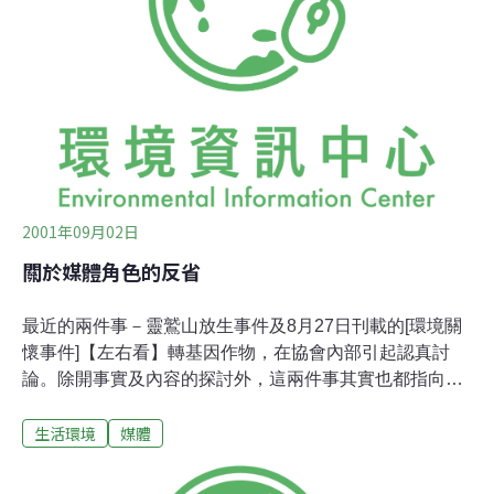
生認同。今年的選舉場上，這些現象都不太容易見到了：
候選人不再侃侃而談環境問題，連新聞媒體都鮮少看得到
候選人或政黨對此提出的主張。可是這幾年的環境災害從
不曾間斷過。今年不是還有嚴重的土石坍塌嗎？環保署不
是前陣子還查獲台南和高雄等工業廢水污染？自去年政黨
輪替，民進黨上台成為執政黨之後，使得各界矚目這次選
舉是否產生鐘擺效應，成為政黨對決的重要戰役。大多
2001年09月02日
關於媒體角色的反省
最近的兩件事－靈鷲山放生事件及8月27日刊載的[環境關
懷事件]【左右看】轉基因作物，在協會內部引起認真討
論。除開事實及內容的探討外，這兩件事其實也都指向一
個更應嚴肅思考的方向－－作為一個媒體，「環境資訊電
生活環境
媒體
子報」的角色定位與處理訊息的基本原則。 首先，對於靈
鷲山放生事件，本刊確有處理不當之處，基於媒體中立的
基本原則，實不應以媒體角色發表聲明﹔今後，任何具價