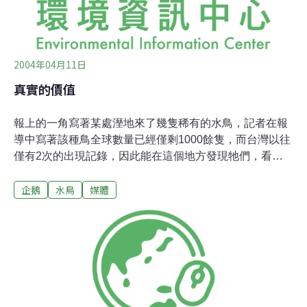
2004年04月11日
真實的價值
報上的一角寫著某處溼地來了幾隻稀有的水鳥，記者在報
導中寫著該種鳥全球數量已經僅剩1000餘隻，而台灣以往
僅有2次的出現記錄，因此能在這個地方發現牠們，看起
來似乎是不得了的事情。曾經，電視新聞上，主播說某處
企鵝
水鳥
媒體
的漁港，白鷺鷥取代了海鷗在海港裡飛翔，而當地的導覽
員面帶喜色的表示著這是一種生態上的新發現，因為白鷺
鷥是淡水的鳥，會來沾海水是不得了的事情，畫面一轉，
鏡頭裡儼然是隻黑色型的岩鷺，而後頭配音的記者說連夜
鷺也來插一腳，結果卻被白鷺鷥們給排擠了呢，他也很興
奮地這麼說著。對於大多數人而言，這些新聞通常只是一
瞥而過，了不起也只是用餐時的配料罷了。我十分好奇在
採訪的記者們，是不是也同樣以著做小菜的心態在撰寫的