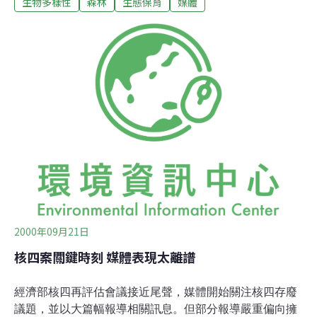
生物多樣性
森林
生態保育
媒體
潮流者傳播捍衛鄉土的決心，以及喚醒其他不關心愛護鄉
土者的良知，教育他們成為鄉土愛護者。也可以滿足已經
關心鄉土者愛護土地的心靈獲得肯定的證明。這樣的一個
事件應該是的喜劇。 然而，我們看到大部分的媒體報導這
條新聞時，使用聳動的標題，但缺乏撲滅森林大火或者教
育民眾、提供相關知識等資料，並將此與油污案牽連在一
起，為其「八掌溪事件症候群」點火，用來扇惑無知民眾
為其所用，其心相當明顯。也可以從中得知部分媒體炒作
新聞背後的政治企圖與打擊執政當局，以「環保正義」的
號召與招牌，殺殺執政當局的公信力。 媒體這麼做，個人
認為已經違背了新聞專業良知，更為其甘為某些政治團體
的作手，利用新聞事件與鄉土素材，炒作輿論，攻
2000年09月21日
核四案關鍵時刻 媒體表現太離譜
經濟部核四再評估會議接近尾聲，媒體開始關注核四存廢
議題，並以大篇幅報導相關訊息。但部分報導嚴重偏向擁