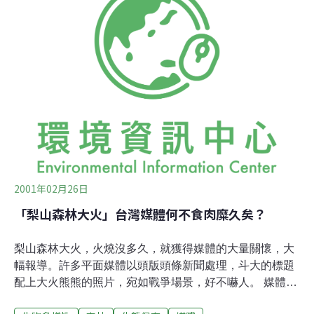
值判斷的論述將僅會出現在社論中。但是「環境資訊協
會」則可依其環境保護的宗旨與立場發表聲明，善盡協會
的社會責任。 另外關於環境議題的討論，本刊也會試著朝
向中立的態度來處理。而所謂中立的態度，將以多方並呈
的方式來表現。我們認為，在事實的基礎上，就一個議題
或事件，雙方提出不同觀點，相互進行討論與辨正，絕對
是件好事﹔但如果大家在討論前就先有了「無法撼動的既
定立場」，就將失去彼此互動及溝通的可能。尤其是環境
資訊電子報本身若事先就加諸過多的價值判斷，將
2001年02月26日
「梨山森林大火」台灣媒體何不食肉糜久矣？
梨山森林大火，火燒沒多久，就獲得媒體的大量關懷，大
幅報導。許多平面媒體以頭版頭條新聞處理，斗大的標題
配上大火熊熊的照片，宛如戰爭場景，好不嚇人。 媒體關
心台灣土地本來就應該的。大幅報導可以突顯出領導社會