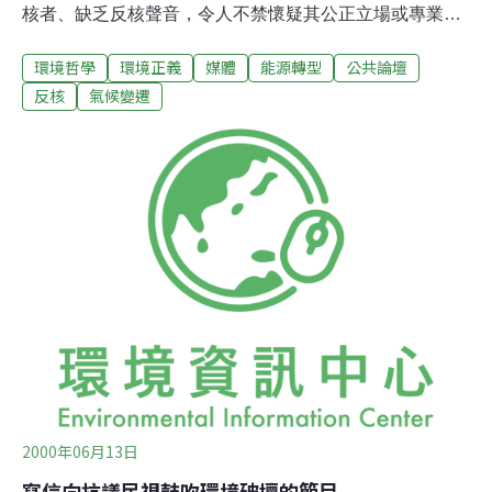
核者、缺乏反核聲音，令人不禁懷疑其公正立場或專業能
力。舉例來說，上週工總發表八成會員贊成續建核四的問
環境哲學
環境正義
媒體
能源轉型
公共論壇
卷調查結果，多數媒體單方面地報導此針對特定對象的調
查，卻未深究其內涵與可信度，亦未訪問任何反核團體進
反核
氣候變遷
行平衡報導。然此調查在上週五的核四再評估會議中遭到
反核委員的抨擊，質疑其問卷設計與調查結果的適當性與
有效性，提出此調查數據的委員不得不承認該調查有缺
失，卻不見有任何媒體對此爭議過程進行後續報導，為一
般民眾做澄清。結果9月12日的新聞又報導工總將與經濟
部長餐敘出示此問卷調查，並將送總統府與相關單位，媒
體依然對工總的消息稿照本宣科，而未查證該結果的公信
力，再次加深及誤導閱聽大眾「八成工總會員贊成核四續
建」的印象！但事實上這項調查結果是有問題的！！另一
個例子是核四再評估小組成員中研院經濟所研究員梁啟源
2000年06月13日
寫信向抗議民視鼓吹環境破壞的節目