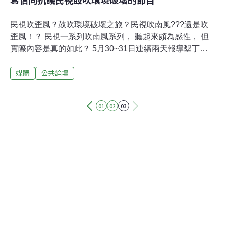
民視吹歪風？鼓吹環境破壞之旅？民視吹南風???還是吹
歪風！？ 民視一系列吹南風系列， 聽起來頗為感性， 但
實際內容是真的如此？ 5月30~31日連續兩天報導墾丁國
家公園內的飆砂灘旅遊活動5月30日場景:開著吉普車的旅
媒體
公共論壇
遊業者帶著旅客， 在砂灘上急馳， 由砂丘頂急馳而下，
斜坡上下穿梭….. ， 最後一個鏡頭則是記者訪問驚魂未定
的旅客， 而記者當然不忘加了一堆多好玩之類的言詞。5
01
02
03
月31日：場景同前一天， 只是換成了夜晚， 吉普車在夜
晚砂灘上疾速前進， 為的是讓遊客感受黑暗中不確定的巔
頗感， 終點，吉普車停在距海岸數公尺潮間帶， 記者高興
的從車上出來， 大加讚賞乘車夜遊砂灘的刺激感受， 同時
導遊於拿著電燈及撈網， 撈起了潮間帶的生物， 順手捉起
一隻， 開始介紹了起來……