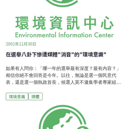
這些關於生態的稿子。因為小菜端不上大場面，因此也不
需要太過講求它的裝盤與背後的真實。所以發現那幾隻稀
有的水鳥時，重點是放在台灣以往僅有過2次的記錄，而
全球僅剩1000多隻；因為小白鷺不沾海水，所以
2001年11月30日
在選舉八卦下慘遭媒體"消音"的"環境意識"
如果有人問你：「哪一年的選舉最有深度？最有內容？」
相信你絕不會回答是今年。以往，無論是選一個民意代
表，還是選一個執政首長，候選人莫不邀集學者專家組成
智庫，提筆大書各種政策白皮書：婦女政策、老人福利政
環境意識
媒體
策、兒童福利政策、環境政策、勞工政策...各式各樣的訴
求主張以白皮書提出，就是為了爭取選民的認同。過去每
到選舉期間，許多社會公益團體就在許多選舉場合間疲於
奔命，莫不是受到候選人邀請助講，希望藉由與社團結合
的方式，使民眾因對社會議題的關心而進一步對候選人產