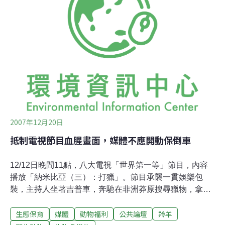
會聯盟理事長顧忠華指出，選前即有學者推估模型表示，
這樣的選制將造成贏者全拿的局面。有人擔心未來當選者
將因此一再連任，不過他表示，這樣的選制使得競選更為
激烈，當選人必須戒慎恐懼，表現不好很快就會被選民換
掉。 聯盟執行長何宗勳表示，從多年參與環保運動的角度
來看，民進黨的敗選是可以預期的，因民進黨執政8年來
悖離其對環保的核心價值，可視為崩塌前的破窗效應，因
此失敗不意外。他說，國民黨大勝之後，若
2007年12月20日
抵制電視節目血腥畫面，媒體不應開動保倒車
12/12日晚間11點，八大電視「世界第一等」節目，內容
播放「納米比亞（三）：打獵」。節目承襲一貫娛樂包
裝，主持人坐著吉普車，奔馳在非洲莽原搜尋獵物，拿起
獵槍，對準草叢中的羚羊……羚羊中彈後，該節目表示：
生態保育
媒體
動物福利
公共論壇
羚羊
「看見血跡，這表示要付錢了……所以我們要繼續追殺