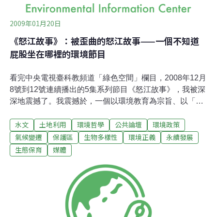
2009年01月20日
《怒江故事》：被歪曲的怒江故事——一個不知道
屁股坐在哪裡的環境節目
看完中央電視臺科教頻道「綠色空間」欄目，2008年12月
8號到12號連續播出的5集系列節目《怒江故事》，我被深
深地震撼了。我震撼於，一個以環境教育為宗旨、以「綠
色」為理念的電視欄目，如此熱情洋溢地、大張旗鼓地、
水文
土地利用
環境哲學
公共論壇
環境政策
明目張膽地、不留餘地地為在生態資源極其豐富、同時極
其敏感脆弱的「三江並流世界遺產地」所在的怒江流域攔
氣候變遷
保護區
生物多樣性
環境正義
永續發展
江築壩鼓與呼；我震撼於，一個號稱中央電視臺名牌欄目
生態保育
媒體
的科教節目，在已經爭論5年之久的「怒江建壩」議題
上，完全不顧媒體基本的「平衡報導」原則，一屁股坐在
了力主水壩上馬的水電建設部門和當地政府一方，苦口婆
心地、循循善誘地、廣徵博引地、言之鑿鑿地引導觀眾、
說服觀眾，灌輸觀眾，使觀眾信服一個道理，那就是，在