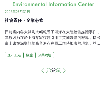
2006年08月31日
社會責任，企業必修
日前國內各大報均大幅報導了鴻海在大陸控告媒體事件，
其原因乃在於上海某家媒體引用了英國媒體的報導，指出
富士康在深圳龍華廠普遍存在員工超時加班的現象，並引
發「富士康經營血汗工廠」的討論。鴻海認為公司的名譽
血汗工廠
媒體
公共論壇
受損，因而控告該媒體的兩名記者「名節侵權」，並索賠
3千萬人民幣。此一事件有幾個面向值得觀察：委託代工
的公司、代工的產品，以及接受代工的國內企業。第一、
01
02
03
此一事件最先是由委由鴻海代工的蘋果（Apple）公司，
在其年度稽核供應商時所發現。當前的企業，特別是跨國
企業，其對於包含環境、人權、勞工、童工等議題在內社
會議題重視的程度，企業應負責任，絕對超過國人的想
像。因此Apple及其他所有的跨國品牌商，透過綠色供應
鏈管理，嚴格稽核其供應商，乃目前的標準流程與作法，
因為這是迴避其企業風險的必要手段。第二、此事件中代