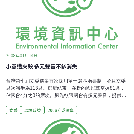
怒江幹流上建水利發電站，不會傷害環境、不會影響世界
遺產保護地、不會影響土著文化、不會滅絕怒江地區的植
物和動物、不會安置不好移民、不會讓移民沒房住沒飯
吃；總之，所有環境保護人士和一些專家學者擔心
2008年01月14日
小黨遭夾殺 多元聲音不該消失
台灣第七屆立委選舉首次採用單一選區兩票制，並且立委
席次減半為113席。選舉結束，在野的國民黨掌握81席，
佔國會4分之3的席次。原先欲讓國會有多元聲音，提供小
黨參政機會的兩票制，卻在選罷法修改後門檻過高情況
媒體
環境政策
2008立委選舉
下，沒有一個小黨得票超過5%而全軍覆沒，台灣是否將回
到過去戒嚴時期一黨獨大的情況？第三勢力還有參政的空
間嗎？公民監督國會聯盟今（14）日上午召開記者會，分
析立委選舉結果、以及選後的國會生態觀察。 公民監督國