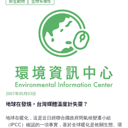
它……」、「如果不殺了羚羊，這表示我們太殘忍……」
野生動物
生物多樣性
接著，鏡頭特寫乾草上動物血跡、羚羊屍體上的彈孔、流
出的血痕……節目中並介紹，什麼樣的子彈射入聲，表示
羚羊應已中彈；節目宣稱，打獵是所費不貲的「貴族運
動」；節目網站聲稱「（打獵）過程中情緒的高低起伏，
現在回想起來還真是耐人尋味，難怪會有那麼多的歐美人
士如此鍾情於這項運動……」（以上文字摘自該節目網
頁）最後，羚羊成了盤中飧，一群人高談今日戰果。上述
過程播出近二十分鐘 。坐在電視機前面的我，只覺不寒而
慄，該節目彷彿重重打了台灣許多動物保育者、關心動物
的朋友們一記耳光。
2007年05月03日
地球在發燒，台灣媒體溫度計失靈？
地球在暖化，這是近日經聯合國政府間氣候變遷小組
（IPCC）確認的一項事實，基於全球暖化是攸關生態、環