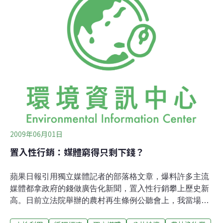
受到當地原住民的抗議，水壩興建處下游孟加拉境內的居
民，也反對這項即將摧毀他們賴以維生的河岸三角洲的計
畫。他們群起抗爭，並且透過各種途徑試圖讓水壩興建計
畫中斷。全球之聲 在地議題跨國討論在這些抗爭行動中，
公民團體發揮了各種動員力量，透過結盟、連署，並且利
用網路媒體，將這項未能審慎評估的決策傳遞出去，試圖
讓更多人加入阻擋水壩動工的行動。全球之聲（Global
Voice）於2009年5月7日、5月23日報導了這個行動的訊
息，在
2009年06月01日
置入性行銷：媒體窮得只剩下錢？
蘋果日報引用獨立媒體記者的部落格文章，爆料許多主流
媒體都拿政府的錢做廣告化新聞，置入性行銷攀上歷史新
高。日前立法院舉辦的農村再生條例公聽會上，我當場質
問農委會水保局「花了多少錢做置入性行銷」，當然沒有