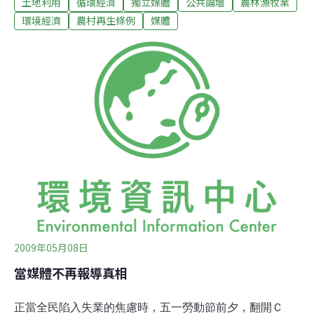
土地利用
循環經濟
獨立媒體
公共論壇
農林漁牧業
得到答案；隔天報導該公聽會的某媒體依然故我，一面倒
的幫政府擦脂抹粉，甚至請御用學者為政策辯護，我們一
環境經濟
農村再生條例
媒體
看就知道是砸錢的假新聞真廣告，但一般民眾就這樣繳稅
來幫自己洗腦。農再條例據說是為了防止到處散亂的大型
農舍破壞鄉村景觀，追根究柢則是農發條例第十八條放寬
開發面積下限，廣開後門造成農地上不種稻子種房子。正
本清源應該直接修法，並善用既有農地重劃等工具，而不
是另立新法。但農委會為了從納稅人口袋掏出兩千億元的
特別預算，現在就算花個幾億元收買媒體製造民意，其
「投資報酬率」的倍數還是相當驚人。農再條例強調「由
下而上」的社區總體營造，但是像苗栗灣寶社區的特定農
業區優良農田，農民團結堅持農地農用，卻面臨後龍科技
工
2009年05月08日
當媒體不再報導真相
正當全民陷入失業的焦慮時，五一勞動節前夕，翻開Ｃ