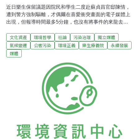
近日樂生保留議題因院民和學生二度赴蘇貞昌官邸陳情，
遭到警方強制驅離，才偶爾在喜愛衝突畫面的電子媒體上
出現，但報導時間最多5分鐘，也沒有將事件的來龍去脈
說清楚，遑論釐清樂生保留的文化或人權價值。 本地八家
文化資產
環境哲學
社論
污染治理
獨立媒體
24小時商業新聞台長期惡性競爭，只顧爭取在誤差範圍內
的收視率起伏，八家新聞台收視率合計長期都在15%排
氣候變遷
公害污染
環境正義
樂生療養院
永續發展
徊，卻忽視85%收視人口早已拒看電視新聞，甫成軍的公
媒體
廣集團成為部分人士寄望所在，但除單則新聞或者溫情報
導之外，如同近日甫出中文本的新書《別對我撒謊》
（Tell Me No Lies）內文提及全球24篇憾動人心的調查報
導，樂生保留運動和本地社會也十分需要，而這個責任，
以「公共」為名的媒體實在責無旁貸。 至於平面或者網路
媒體，根據青年樂生聯盟長期觀察，除少數文化版記者因
主跑文建會，多次報導樂生院被列為暫定古蹟或展現文化
價值等議題，才有相對平實報導，其餘如地方版或者政治
記者，只知引述地方民代刻意將