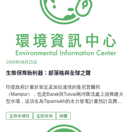
定國際環保界已經不再堅持反核，而傾向建核電廠以對抗
暖化。然而，這些觀點單一的新聞，真的告訴我們真相了
嗎？台灣媒體在科技新知和環保議題的報導上，往往有個
通病，就是記者不做功課，多僅止於選擇部分外電進行翻
譯整理，造成寫出來的新聞、要不是一味移植單一的外電
觀點，不然就是缺乏更進一步的統整分析，以作為適合在
台灣進行公共辯論的參考資料。
2009年08月25日
生態保育新利器：部落格與全球之聲
印度政府計畫於靠近孟加拉邊境的曼尼普爾邦
（Manipur），也是Barak與Tuivai兩河匯流處上游興建大
型水壩，這項名為Tipaimukh的水力發電計畫預計花費
13.5億美元，興建完成後將可提供401.25百萬瓦特的發電
生物多樣性
生態保育
媒體
量。水力發電雖被吹捧為再生能源之一，然而興建水壩造
成的當地生態系摧毀、地區人文經濟等生活環境的改變，
一直以來飽受批評。這次印度的大型水力發電計畫，不僅