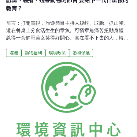
教育？
前言：打開電視，旅遊節目主持人殺蛇、取膽、抓山豬、
還在餐桌上分食活生生的章魚。可憐章魚痛苦扭動身軀，
惹得一旁帥哥美女笑得好開心。實在看不下去的人，轉台
美食節目，結果畫面中火燒蚯蚓、活剝蛇皮...。還有剛被
媒體
動物福利
環境政策
動物保護
腰斬的琵琶魚，主持人拿著圓睜雙眼、還在抽動的魚頭對
準鏡頭，笑著展示魚那垂死前無言的控訴...。無時無刻，
打開電視，這種以虐待、騷擾動物為樂的節目，連打馬賽
克都省了，直接送到你家客廳。畫面中的動物說不出自己
的苦、只見帥哥美女玩得好開心，久而久之觀眾也混然不
覺，接受了這種虐待動物式的娛樂。試問，看這種節目長
大的孩子該如何學習與動物相處？台灣動物社會研究會、
立委田秋堇、鄭麗文、朱鳳芝、王幸男昨（30）日舉行記
者會，宣布加速修「廣電三法」（有線廣播電視法、廣播
電視法、衛星廣播電視法）。三法中同時增列「廣播電視
節目內容，不得有騷擾、虐待、獵捕、宰殺、傷害動物及
其他違反動物自然習性之利用行為。但新聞節