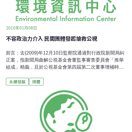
2010年01月08日
不容政治力介入 民間團體發起搶救公視
前言：去(2009)年12月10日監察院通過對行政院新聞局糾
正案，指新聞局曲解公視基金會董監事審查委員會「推舉
組成」精義，且於公視基金會第四屆第二次董事增補時，
變相主導審查委員推舉作業，導致審查委員會組織未臻完
永續發展
媒體
全合法，8名增聘董事的產生徒留瑕疵，「核有違失」。
監察院要求行政院「轉飭」新聞局「改善」、「回覆」。
民間社團認為，新聞局面對糾正，至少應讓增聘董事過程
重來一遍，做到「沒有瑕疵、完全合法」。然而公視去年
12月29日舉行臨時董事會時，增聘董事卻找來新聞局科長
列席釐清其聘任效力。最後在「凌晨」決議撤換現任董事
長鄭同僚。新聞局不僅未依監察法糾正文「為適當之處置
與改善」，反而快馬加鞭，派遣科長陪同8名「非完全合