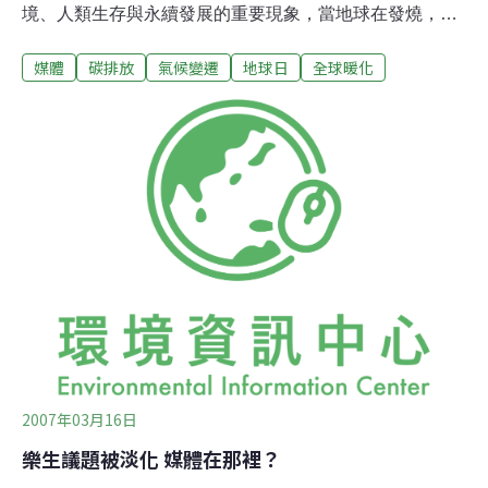
境、人類生存與永續發展的重要現象，當地球在發燒，身
為第四權的大眾媒體，理應扮演民眾感知全球暖化趨勢的
媒體
碳排放
氣候變遷
地球日
全球暖化
「溫度計」，滿足閱聽人知的權利。然而，台灣媒體這支
溫度計對全球暖化議題失靈了嗎？還是有充分盡到媒體責
任？一、仰賴畫面提供的台灣媒體媒體報導全球暖化相關
新聞，著重於畫面的可看性，而畫面又多仰賴民間機構提
供：最常見的就是民間團體抗議行動，如《京都議定書》
生效之際，環保團體裸體抗議；又或者有外電提供的畫
面，如聯合國、NASA發布了最新報告，才跟進外電作編
譯報導；又或者好萊塢推出相關電影，如《明天過後》上
映，趁著電影公司行銷宣傳之便，順勢報導。少有自主
性、主動挖掘內容的深度內容。
2007年03月16日
樂生議題被淡化 媒體在那裡？