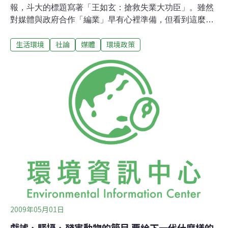
報，斗大的標題寫著「王如玄：搶救失業大功臣」。雖然
對媒體與政府合作「編業」早有心裡準備，但看到這麼露
骨的標題，還是嚇了一跳。聽說寫這則編業的記者被同業
生活環境
社論
媒體
環境政策
取笑了一番。我笑不出來，我很想哭。當有權者變成真相
的詮釋者其他報的記者又有什麼資格笑Ｃ報記者？再打開
Ｕ報，標題寫的是「短就、充電、王如玄：盡力救急」。
媒體圈的人都心知肚明，這些都是「置入性行銷」，講白
一點，就是某個政府單位「買」了這則新聞，而「賣」了
這則新聞的媒體，叫記者寫了這則報導。當新聞存在買賣
關係，要是你會怎麼寫？然而讀者每天花10元買這份報
紙，是真心相信這個媒體能給他們真相。如果他們知道，
這個買賣關係花的還是他們的納稅錢，你覺得他們會怎麼
想？新聞的買賣關係，已不單純只是買賣而已。從歌功頌
德、到政策辯護置入性行銷並非始於今日，那個政黨上台
都做過。只不過，過去的媒體對置入式行銷還能掌握基本
的
2009年05月01日
戲謔、騷擾、殘害動物的節目 要給下一代什麼樣的