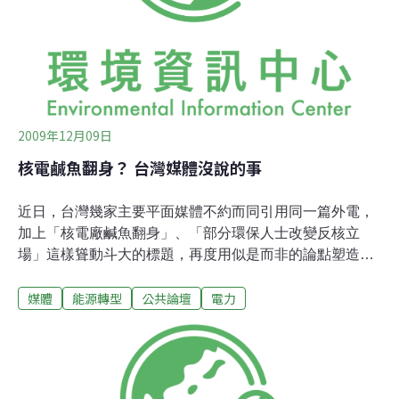
法」的新聘董事，進一步撤換公視董事長。還給全民「獨
立、自由、公共性」的媒體環境數十個民間團體認為，新
聞局此舉是邈視監察院，昨(7)日台北天氣寒冷、雨下個不
停，聯盟成員高舉「無法無天」布條
2009年12月09日
核電鹹魚翻身？ 台灣媒體沒說的事
近日，台灣幾家主要平面媒體不約而同引用同一篇外電，
加上「核電廠鹹魚翻身」、「部分環保人士改變反核立
場」這樣聳動斗大的標題，再度用似是而非的論點塑造國
際核電復興的假象。選擇性呈現、觀點偏頗的科技新聞這
媒體
能源轉型
公共論壇
電力
些報導指出，不但波蘭、印尼等國家積極計畫興建首座核
電廠，原本持非核立場的國家也開始鬆動，全球超過50座
核電廠正在興建當中；自1980年代以來，全球核電廠的安
全事故發生率已經大幅下降，因此民眾不必擔心核電廠的
安全性。甚至，報導還引用特定「環保人士」的發言，斷