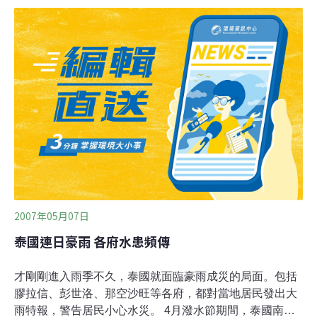
導引述四川省救災官員的談話表示，暴風雨引發土石流，
沖擊雅安市一座興建中的水力發電廠，一群工人逃離時被
土石流淹沒。
2007年05月07日
泰國連日豪雨 各府水患頻傳
才剛剛進入雨季不久，泰國就面臨豪雨成災的局面。包括
膠拉信、彭世洛、那空沙旺等各府，都對當地居民發出大
雨特報，警告居民小心水災。 4月潑水節期間，泰國南部