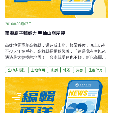
2010年03月07日
兩顆原子彈威力 甲仙山崩屋裂
高雄地震重創高雄縣，還造成山崩、橋梁移位，晚上仍有
不少人守在戶外。高雄縣長楊秋興說：「這是我有生以來
遇過最大規模的地震！」台南縣受創也不輕，新化高爾夫
球場旁的一整排度假村房舍，一樓梁柱因強震斷裂，整排
生物多樣性
土地利用
山崩
地震
災害
生態保育
房舍二樓變一樓，停放的轎車全被壓扁，幸好已無人居
住。根據各縣市統計，至少有120人受傷、近70間房舍全
倒、半倒或龜裂；地震後高鐵台中以南停駛；全台545066
戶停電，嘉義市有4500戶停水。高雄縣30餘人受傷、57間
房屋坍塌或龜裂，74所中小學受損，受災最嚴重。甲仙鄉
關山村關西巷、東和村油礦巷及白雲巷發生山崩。甲仙
鄉、六龜鄉公所等多處建築牆壁龜裂，六龜公所成危樓；
內門鄉觀亭村辦公處三樓建築，整棟坍塌，怵目驚心。