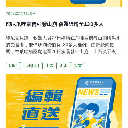
2007年12月28日
印尼爪哇豪雨引發山崩 罹難恐增至130多人
印尼官員說，救難人員27日繼續在爪哇島搜尋山崩與洪水
的受害者，他們研判恐怕有130多人罹難。由於豪雨侵
襲，中爪哇省兩處地區26日凌晨發生山崩，土石流吞沒房
舍，阻礙主要聯外道路；而在東爪哇省，暴漲的洪水沖走
印尼
土地利用
山崩
洪水
災害
橋樑，估計造成50人失蹤。成千上萬人流離失所，住進了
政府機關與教堂內的臨時收容所，食物援助也從雅加達緊
急運入災區。