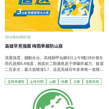
2010年03月07日
高雄罕見強震 梅雨季嚴防山崩
清晨強震，撼動全台。高雄縣甲仙鄉4日上午8點18分發生
芮氏規模6.4地震，相當於二顆廣島原子彈爆炸威力。餘震
二百多次，最大規模達5.7。這是高雄百年多來唯一規模超
過6的強震。此外，台東外海4日下午3點發生芮氏規模4.9
生物多樣性
土地利用
山崩
地震
災害
生態保育
地震，震央位於成功地震站東偏南62.5公里。氣象局表
示，這起地震與甲仙地震無關。甲仙地震震央位在高雄甲
仙東南方17公里處，震源深度僅公里，屬淺層地震。氣象
局地震測報中心主任郭鎧紋表示，這起地震跟台灣過去的
地震一樣，因菲律賓海板塊擠壓歐亞大陸板塊導致斷層破