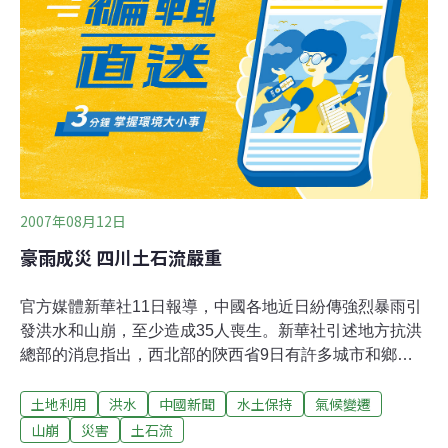
2007年08月12日
豪雨成災 四川土石流嚴重
官方媒體新華社11日報導，中國各地近日紛傳強烈暴雨引
發洪水和山崩，至少造成35人喪生。新華社引述地方抗洪
總部的消息指出，西北部的陝西省9日有許多城市和鄉村
因持續豪雨成災，至少造成25人死亡和37人失蹤。另外，
土地利用
洪水
中國新聞
水土保持
氣候變遷
新華社也報導，西南部的四川省昨天發生山崩，波及一座
興建中的水力發電廠，至少造成10人死亡和2人失蹤。報
山崩
災害
土石流