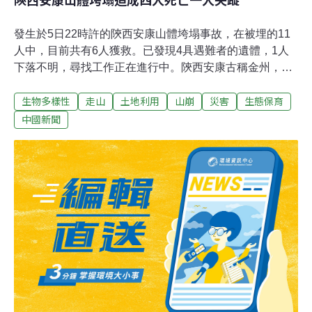
發生於5日22時許的陝西安康山體垮塌事故，在被埋的11
人中，目前共有6人獲救。已發現4具遇難者的遺體，1人
下落不明，尋找工作正在進行中。陝西安康古稱金州，地
處重要的南北過渡地帶，北靠秦嶺，南依巴山，屬長江流
生物多樣性
走山
土地利用
山崩
災害
生態保育
域。5日晚22時許，安康市漢濱區江北關廟鎮發生山體垮
塌事故，近千立方的黃土垮塌下來，造成江北關廟鎮捍衛
中國新聞
村二組的三戶人家共11人被埋。目前有6人被救出，其中
兩人在醫院接受治療。已發現四具遇難者的遺體，一人失
蹤。據瞭解，被埋的三戶人家的房子均建於山坡下，四周
垃圾遍佈。有知情者透露，發生山體垮塌的原因，主要是
旁邊的建築工地開挖地基所致。事故發生後，當地有關部
門迅速調集了挖掘機以及百餘人在現場緊急施救。