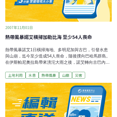
2007年11月01日
熱帶風暴諾艾橫掃加勒比海 至少54人喪命
熱帶風暴諾艾1日橫掃海地、多明尼加與古巴，引發水患
與山崩，迄今至少造成54人喪命，隨後撲向巴哈馬群島。
在伊斯帕尼奧拉島帶來滂沱大雨之後，諾艾轉向古巴內陸
緩慢移動。伊斯帕尼奧拉島分屬海地與多明尼加兩國。多
土地利用
水患
熱帶風暴
山崩
災害
明尼加國家緊急救災委員會表示，全國各地約2萬民眾已
經撤離家園。海地當局也因這場風災已協助3千位民眾撤
離家園。古巴也有約9千民眾撤離家園。