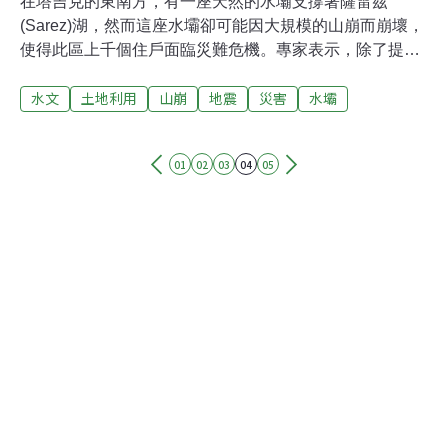
在塔吉克的東南方，有一座天然的水壩支撐著薩雷茲
(Sarez)湖，然而這座水壩卻可能因大規模的山崩而崩壞，
使得此區上千個住戶面臨災難危機。專家表示，除了提出
一個早期警報系統，以及使當地居民意識到此問題的嚴重
水文
土地利用
山崩
地震
災害
水壩
性，為了找出一個長期的解決方法，還必須進行審慎的研
究。而這項研究關係到4個將因水壩斷裂而受到影響的國
家。阿茲葉新聞通訊社(Aziya Plus news agency)在報導中
01
02
03
04
05
指出，巴唐(Bartang)村位於巴達赫尚(Badakhshan)的東南
方，巴唐村的居民已在上週接受水壩破堤緊急應變程序的
訓練。這項訓練計劃是世界銀行為了降低湖泊所造成的風
險，而進行資助的一部份。薩雷茲湖所在位置超過海拔
3000公尺，在1911年一場地震造成了大規模的山崩，同時
並阻斷了木爾噶布(Murghab)河，薩雷茲湖因而形成。若
發生另一個強烈地震，這個天然水壩可能將遭破壞，並引
發大水淹沒塔吉克、阿富汗、烏茲別克