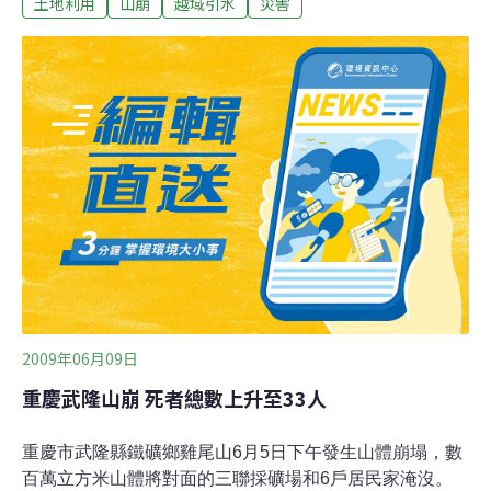
土地利用
山崩
越域引水
災害
土保持不良、濫墾濫伐、雨量太大無法負荷、曾文水庫越
域引水炸山造成地質鬆動或引水道工程等，小林村距引水
道工程11公里，隧道開挖大量土方放置在該村附近，山崩
沖刷夾帶土石，是否因而導致滅村，均將一併清查。長期
觀察自然生態環境的那瑪夏鄉愛鄉協會總幹事韃虎指出，
小林村是被獻肚山山崩、堰塞湖潰堤、小林野溪堵塞「三
面夾攻」埋掉的，當時土石流出不去，在小林村形成超大
漩渦，村民想逃的機會都沒有。韃虎強調，其中前二者都
跟山崩有關係，而最大的禍首就是越域引水工程，近日將
串連推動馬政府簽署越域引水永久停工承諾書。
2009年06月09日
重慶武隆山崩 死者總數上升至33人
重慶市武隆縣鐵礦鄉雞尾山6月5日下午發生山體崩塌，數
百萬立方米山體將對面的三聯採礦場和6戶居民家淹沒。