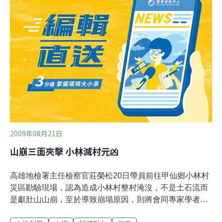
們來到歷史災區──陳有蘭溪。曾有人說，南投是土石流的
故鄉，指的就是陳有蘭溪沿線。只要一有颱風、豪雨，陳
有蘭溪沿岸的聚落，包括神木、郡坑、豐丘、新山等等，
總是飽受土石流的夾擊，這次新山村位於陳有蘭溪沿岸的
24戶住家，更是整排掉進洪流之中。雖然房屋整個被洪水
掏空，但幸運地是，新山村一百多人無人傷亡。從賀伯、
九二一、桃芝、到莫拉克，新山村的村民，已經有好幾次
半夜逃離家園的經驗。而村長的警覺與居民的互助，是讓
新山村民能夠安全撤離最重要的原因。新山村
2009年08月21日
山崩三面夾擊 小林滅村元凶
高雄地檢署主任檢察官莊榮松20日帶員前往甲仙鄉小林村
災區勘驗現場，認為造成小林村整村淹沒，不是土石流而
是獻肚山山崩，至於導致崩塌原因，則將會同專家學者共
同鑑定。據了解，檢方初步過濾，獻肚山崩塌原因包括水