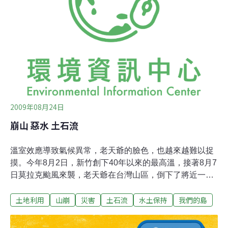
裂，且甲仙地區20年來沒有發生規模6以上的地震，6.4的
地震算是正常能量釋放。台大地質系教授陳宏宇提醒，地
震過後土石鬆動，若再遇大雨恐會形成山崩、土石流災
情，今年梅雨季恐提早，民眾不能掉以輕心，「看到落石
就是一個警訊！」
2009年08月24日
崩山 惡水 土石流
溫室效應導致氣候異常，老天爺的臉色，也越來越難以捉
摸。今年8月2日，新竹創下40年以來的最高溫，接著8月7
日莫拉克颱風來襲，老天爺在台灣山區，倒下了將近一年
的雨量，山區的土石也產生翻天覆地的變化。雨量最集中
土地利用
山崩
災害
土石流
水土保持
我們的島
的區域包括玉山北側濁水溪上游的陳有蘭溪流域，以及玉
山南側高屏溪上游的旗山溪與荖濃溪流域，是災情最嚴重
的地區。洪水、崩山、土石流，透露著什麼樣的警訊？我