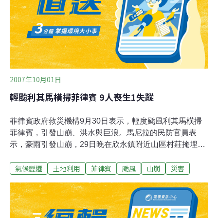
2007年10月01日
輕颱利其馬橫掃菲律賓 9人喪生1失蹤
菲律賓政府救災機構9月30日表示，輕度颱風利其馬橫掃
菲律賓，引發山崩、洪水與巨浪。馬尼拉的民防官員表
示，豪雨引發山崩，29日晚在欣永鎮附近山區村莊掩埋兩
棟房屋，造成8人喪生。民防官員後來更新災情報告表
氣候變遷
土地利用
菲律賓
颱風
山崩
災害
示，這起事件另外造成1人失蹤，還有1名九歲男童受傷。
軍方救災單位在馬尼拉北部地區還發現一名溺斃男子的屍
體。至今共9人喪生1失蹤。