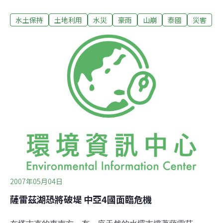
的董里府兩處瀑布，因為突如其來的大水，奪走38條人
水土保持
土地利用
水災
豪雨
山崩
泰國
災害
命，因此彭世洛府特別提醒民眾，以免董里府的慘劇再度
發生。 根據氣象局指出，彭世洛府的雨量，最高達每小時
84公厘。 而在程逸府的情況也相當嚴重，147個村落面臨
水災及山崩的威脅，巴蜀府也難逃水患，初步估計損失已
超過3000萬泰銖，同時加緊撤離災區民眾。
2007年05月04日
薩雷茲湖恐將破堤 中亞4國面臨危機