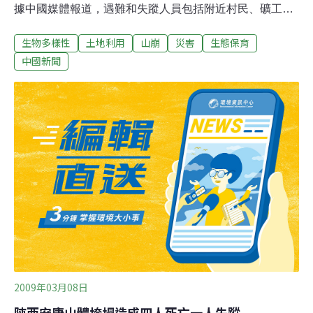
據中國媒體報道，遇難和失蹤人員包括附近村民、礦工以
及過路行人等。搜救人員6月7日在重慶武隆縣山體滑坡現
生物多樣性
土地利用
山崩
災害
生態保育
場又發現7具遇難者屍體。目前仍有65人下落不明。根據
重慶政府公布的救援方案，救援人員一方面對堆積在出水
中國新聞
孔上的亂石岩層實施爆破，通過爆破打開出水孔入井救
人，輸進氧氣和營養液﹔另一方面，救援人員從鐵礦走向
上方選擇幾個點進行垂直鑽井，從300多米可以掌握的井
道走向鑽幾個孔，打孔送氧。重慶市政府副秘書長艾楊否
認山體滑坡是由鐵礦爆破引起的說法，他表示6月5日有關
區域包括礦井都沒有從事任何的爆破或者大型施工等刺激
山體的人為活動。
2009年03月08日
陝西安康山體垮塌造成四人死亡一人失蹤