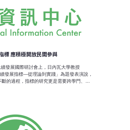
指標 應積極開放民間參與
市永續發展國際研討會上，日內瓦大學教授
ence以「永續發展指標—從理論到實踐」為題發表演說，
不斷的過程，指標的研究更是需要跨學門、共
中研院社會學研究所研究員蕭新煌亦指明，落
一重要課題，而民間團體參與指標的制定、研
視。席間台灣環境資訊協會秘書長陳瑞賓，也
足表示意見。Lawrence博士回應指出，發
民間團體的參與，事實上政府掌握了資訊就掌
及透明度是關鍵。他說，21世紀議程的精神就
不容易達成。Lawrence的簡報首先界定指