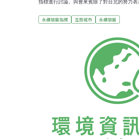
指標進行討論。與會來賓除了對台北的努力表
外發聲，宣揚自己的經驗。會議上半場由北市
日本、瑞士、香港四地共6位學者參與。環保
永續發展指標
生態城市
永續發展
脫宗華、永續會副主委曹正等人共同與會，顯
重。葉金川致辭時表示，生態城市的概念與「
的議題，可以互相引發，讓城市的建設與發展
讓他最引以為傲的是台北友善的人們，以及興
由景文技術學院環境管理系教授沈世宏介紹台
執行方案。沈世宏從永續觀念引進台灣、各政
再說明台北市設立永續會的過程。接著他指出
標是：建構「環境資源循環共生