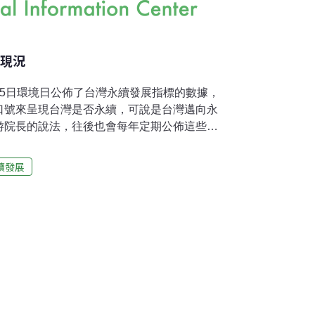
的現況
月5日環境日公佈了台灣永續發展指標的數據，
口號來呈現台灣是否永續，可說是台灣邁向永
游院長的說法，往後也會每年定期公佈這些指
的參考，也讓社會大眾能更清楚的了解台灣的
結果來監督政府。 台灣永續發展指標所能呈現
續發展
區，也更務實的指出台灣是一個典型的海島國
像英美等”大”國那樣的使用自然資源。此外，
展的都市國家，除了山林外，不斷發展的鐵公
出都市跟鄉村的差別。因此，台灣永續發展指
」與「都市台灣」兩個系統。此外，為了有比
完整性，兩者都以民國77年環保署成立後的第
續指標結果畫成儀表板公布在網站上，很貼切的