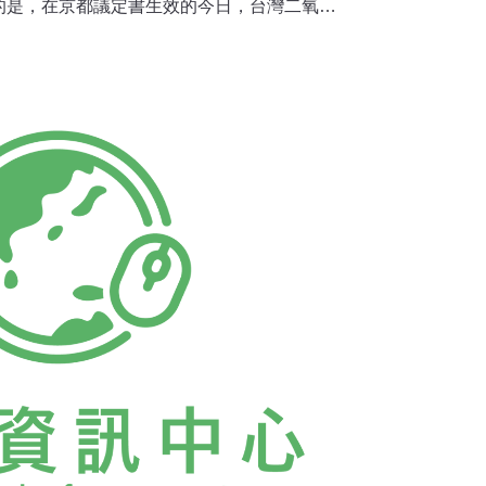
的是，在京都議定書生效的今日，台灣二氧化
持續升高，值得重視；另經濟面與社會面壓力
應則有所提升。行政院永續會執行長葉俊榮強
要簡化看待台灣的永續發展變好或變壞，而是
標的內容，看看哪裡變好，哪裡變差，作為詮
據。台灣永續發展指標系統分為「生態資
濟壓力」、「社會壓力」、「制度回應」及
項指標。葉俊榮指出，今年特地選在環境日持續
指標現況，並與往年進行比較，逐一解讀分析其
要是希望「永續台灣向前指」，讓政府與各界
的檢