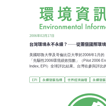
2006年02月17日
台灣環境永不永續？──從兩個國際環境
美國耶魯大學及哥倫比亞大學於2006年1月
「先驅性2006環境績效指數」（Pilot 2006 Enviro
Index, EPI）全球評比結果。台灣在參與評比
先的前五分之一國家之一，在亞洲排名僅次於
14）。有趣的是，2005年1月同一單位發表
EPI
永續發展指標
世界經濟論壇
永續發展
（Environmental Sustainability Inde
起國人關切。雖然EPI及ESI二者評比所用的指
比結果，或許有助於消除國人對台灣環境品質及
由二大目標（Broad Objective）所組成，下
Category）及16項指標（Indicator）。