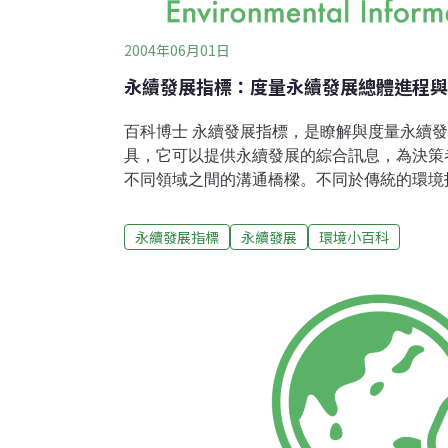
2004年06月01日
永續發展指標：度量永續發展總體進程與
百科博士 永續發展指標，是瞭解與度量永續
具，它可以提供永續發展的綜合訊息，為決策
不同領域之間的溝通橋樑。不同於傳統的環境
映現狀（包括「環境汙染」與「生態資源」）
與「經濟壓力」），且能顯現國家政策制度對
永續發展指標
永續發展
環境小百科
際來說，永續發展指標可以報告國際間環境資
效、瞭解永續發展進程，作為研擬全球環境策
礎；就國家來說，永續發展指標可以釐清永續
政策執行的優先次序。因此永續發展指標的最
發展的實際現況，並規劃永續政策導向。 百科教室 從2000年開始，世界經
濟論壇（WEF）等組織提出跨國性的環境永
續性與若干重要經濟指標間的相關性。經過資
2001與20