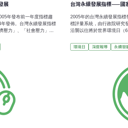
發展
台灣永續發展指標——國
2005年發布前一年度指標趨
2005年的台灣永續發展指
第4年發佈。台灣永續發展指標
標評量系統，由行政院研究
濟壓力」、「社會壓力」、
沿襲以往將於世界環境日（
目，整體而言，2005年的
標結果。永續發展指標（Sustainab
趨勢均較前一年略佳，而經
了量測一個國家是否能永續
環境日
深度報導
永續發
國際公約於國內落實程度，
標值作為檢測。就像我們為
今年僅發佈了40項指標值；
項目，藉由檢查報告了解自
得2項，必須等待8月中旬完
就趕緊進行醫療，體能不佳
永續發展綜合指標說明：
由永續發展指標可以瞭解國
果。哪些指標能代表台灣的
成的指標之外，也要考慮到
機制委託學者專家經過5年的建