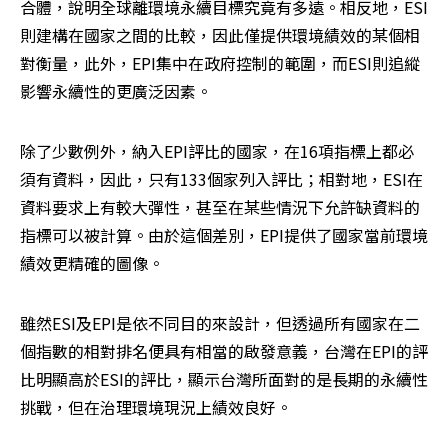
合體，說明全球離環境永續目標究竟有多遠。相反地，ESI
則建構在國家之間的比較，因此僅提供環境績效的某個相
對衡量，此外，EPI集中在政府控制的範圍，而ESI則追縱
影響永續性的更廣泛因素。 
除了少數例外，納入EPI評比的國家，在16項指標上都必
須有資料，因此，只有133個家列入評比；相對地，ESI在
資料要求上有較大彈性，甚至在某些情況下允許缺資料的
指標可以被計算。由於這個差別，EPI提供了國家當前環境
績效更精確的圖像。 
雖然ESI及EPI是依不同目的來設計，但透過所有國家在二
個指數的相對排名便具有相當的啟發意義，台灣在EPI的評
比明顯高於ESI的評比，顯示台灣所面對的是長期的永續性
挑戰，但在治理環境現況上績效良好。 