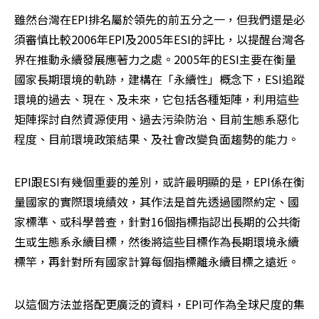
雖然台灣在EPI排名屬於領先的前五分之一，但我們還是必
須審慎比較2006年EPI及2005年ESI的評比，以提醒台灣各
界在推動永續發展應著力之處。2005年的ESI主要在衡量
國家長期環境的軌跡，建構在「永續性」概念下，ESI追蹤
環境的過去、現在、及未來，它包括各種矩陣，利用這些
矩陣探討自然資源使用、過去污染防治、目前生態系惡化
程度、目前環境政策結果、及社會改變負面趨勢的能力。 
EPI跟ESI有幾個重要的差別，或許最明顯的是，EPI係在衡
量國家的實際環境績效，其作法是首先透過國際約定、國
家標準、或科學普查，針對16個指標指認出長期的公共衛
生或生態系永續目標，然後將這些目標作為長期環境永續
標竿，再針對所有國家計算每個指標離永續目標之遠近。 
以這個方法並搭配更廣泛的資料，EPI可作為全球尺度的集