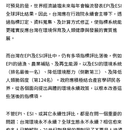
可預見的是，世界經濟論壇未來每年會輪流發表EPI及ESI
全球評比結果，因此，台灣應在行政院永續會主導下，透
過指標訂定、資料蒐集、及計算方式修正，使指標系統能
更確實反應台灣在環境保育及人類健康與發展的實質進
展。 
而台灣在EPI及ESI評比中，仍有多項指標評比落後，例如
EPI的過漁、農業補貼、及再生能源，以及ESI的環境系統
（排名最後一名）、降低環境壓力（倒數第三）、及降低
人類脆弱度（第124名）。政府應積極結合產官學研民各
界，從各個面向提出具體的環境永續政策，以根本改善這
些落後的指標項。 
不管EPI、ESI、或其它永續性評比，都是在問一個重要的
問題：台灣環境永不永續？全球生態永不永續？相信愈來
愈多人已瞭解到，21世紀對發展的限制因子不再是人造資