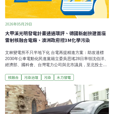
2026年05月29日
大甲溪光明發電計畫通過環評、德國新創拚建首座
雷射核融合電廠、澳洲政府控3M化學污染
文林變電所不只半地下化 台電再提精進方案：助攻達標
2030年公車電動化民進黨籍立委吳思瑤28日率領沈伯洋、
經濟部、國科會、台灣電力公司與北市議員，至北投士林
科技園區文林變電所預定地會勘，台電董事長曾文生致詞
核融合
污染治理
污染
水力發電
先向不知轄區要蓋變電所的洲美里長陳照梅致歉，並說文
林變電所昨天定案、今到地方說明，一定會做詳細規劃。
台電輸變電工程處北區施工處副處長林健民簡報指出，
「變壓器地下型」折衷方案，開挖深度無須同地下型要到
地下5層，僅需地下1層設置變壓器，開關設備室等則在地
面，但因得施作連續壁，工期仍要6至7年。另提出「雙站
合一、建設共構」的精進作法，配合2030年市區公車全面