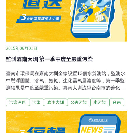
地重金屬的銅含量不得超過200ppm，但這些受污染區域
農地全都超標，甚至超標15倍，銅含量竟高達3000ppm，
都被列為控制場址，禁止耕作、建築、挖填土等，違者開
罰10萬元至50萬元，農民多年來看著良田被插上禁止耕作
旗幟，荒廢卻無能
2015年06月01日
監測嘉南大圳 第一季中度至嚴重污染
臺南市環保局在嘉南大圳全線設置13個水質測站，監測水
中懸浮固體、溶氧、氨氮、生化需氧量濃度等，第一季監
測結果是中度至嚴重污染。嘉南大圳流經台南市的善化
區、安定區、安南區，包含鹽水溪排水、安順排水、六塊
污染治理
污染
嘉南大圳
公害污染
水污染
台南
寮排水、曾文溪排水、本淵寮排水、海尾寮排水等6條支
流，流域人口約15萬人。臺南市環保局表示，嘉南大圳因
沒有天然河川等水源補助，流域內民生污水下水道系統也
未普及，上游有養豬戶聚落，中下游沿岸工業區林立，污
水由支流排入大圳，造成水質污染。