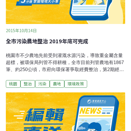
2015年10月14日
全市污染農地整治 2019年底可完成
桃園市不少農地先前受到灌溉水源污染，導致重金屬含量
超標，被環保局列管不得耕種，全市目前列管農地有1867
筆、約250公頃，市府向環保署爭取經費整治，第2期經費
3.3億元已獲補助，整治工程已動工，環保局也繼續爭取
桃園
整治
污染
農地
環境政策
5.3億元的第3期改善經費，預計在2019年底可以完成全市
污染農田整治，並加強灌溉水源稽查。桃園市的工業區
多，有不法業者偷排廢水污染溪流，導致灌溉水源受到污
染，早期曾發生著名的鎘污染事件，民國90年代陸續整治
改善，目前的農田以重金屬銅污染最嚴重，主要在黃墘
溪、黃墘溪下游埔心溪、新街溪流域，污染地區以蘆竹、
大園、八德與中壢區為主，面積約160公頃。依規定，農