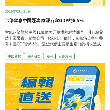
2016年02月15日
污染窒息中國經濟 陰霾吞噬GDP的6.5%
空氣污染對於中國11萬億美元規模的經濟而言，其代價顯
然非常昂貴。蘭德公司（RAND）估計，空氣污染每年吞
噬中國GDP的6.5%。這些代價主要是生產力的損失造成，
因為工廠在惡劣的污染天氣被迫關閉，以避免造成更大的
中國新聞
污染治理
污染
公害污染
陰霾。華府智庫外交委員會亞洲研究主任伊麗莎白•伊科諾
米表示，北京發起的反污染行動有沒有用現在作出判斷還
太早。但是北京領導人的意願是切切實實的，幾十年來第
一次作出解決污染的承諾。但她估計，三到五年內不會看
到明顯的結果。霍夫說，中國的莊稼也遭到破壞。中國有
20%的土壤被污染。中國最大的大米種植省份湖南，其土
壤被來自工廠的重金屬污染。這種污染已經進入中國的食
品供應鏈。