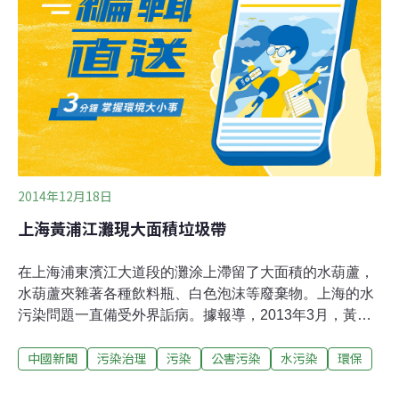
2014年12月18日
上海黃浦江灘現大面積垃圾帶
在上海浦東濱江大道段的灘涂上滯留了大面積的水葫蘆，
水葫蘆夾雜著各種飲料瓶、白色泡沫等廢棄物。上海的水
污染問題一直備受外界詬病。據報導，2013年3月，黃浦
江上驚現漂浮著大量已腐臭死豬。從16日晨至15時，死豬
中國新聞
污染治理
污染
公害污染
水污染
環保
總數已達8965頭，而在死豬打撈地黃浦江上游即是上海市
飲用水的取水水源所在。上海當局反覆宣傳浸泡過死豬的