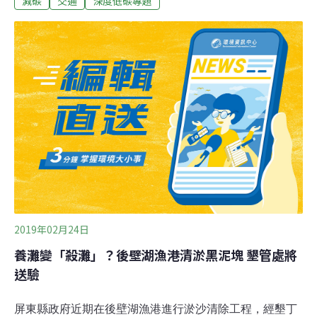
減碳
交通
深度低碳專題
0.9％瑞士電視台SRF的德語晚間報導，汽車市場在疫情之
下，並非毫髮無傷，反而發展出深遠的影響——2020年開
始，電動車的新車銷售量持續創下新高，2021年六月已超
越柴油車，成為主流的購車選項。這也代表瑞士人對於新
車的能源需求已經有不一樣的思維方式。
2019年02月24日
養灘變「殺灘」？後壁湖漁港清淤黑泥塊 墾管處將
送驗
屏東縣政府近期在後壁湖漁港進行淤沙清除工程，經墾丁