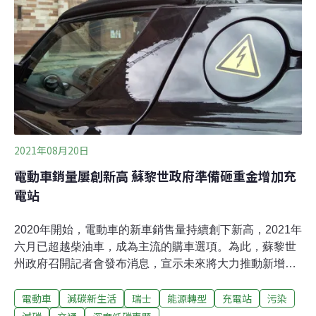
電動化政策，同時滿足停放的170輛充電需求。（自由時
報報導）
2021年08月20日
電動車銷量屢創新高 蘇黎世政府準備砸重金增加充
電站
2020年開始，電動車的新車銷售量持續創下新高，2021年
六月已超越柴油車，成為主流的購車選項。為此，蘇黎世
州政府召開記者會發布消息，宣示未來將大力推動新增電
動車充電站的方案，該州經濟部長強調：「交通排放占碳
電動車
減碳新生活
瑞士
能源轉型
充電站
污染
排很關鍵的比重，所以毫無疑問地，我們必須往這個方向
前進。」電動新車銷售量超越柴油車 但僅占車輛總數的