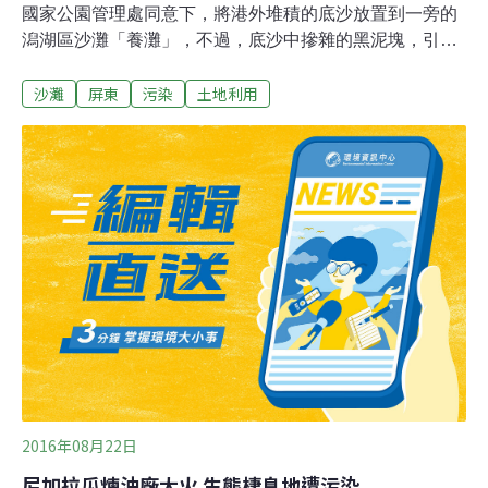
國家公園管理處同意下，將港外堆積的底沙放置到一旁的
潟湖區沙灘「養灘」，不過，底沙中摻雜的黑泥塊，引發
當地居民正反議論，墾管處決定將黑泥塊送驗釐清成分，
沙灘
屏東
污染
土地利用
若有污染疑慮，將全面篩選汰除。屏東縣府在1月底開始
工程後，就有民眾拍照質疑，施工單位把挖起來的淤沙直
接倒在沙灘上，大型怪手開進去把沙灘變工地，對保護示
範區的環境影響甚大，當地的寄居蟹恐怕遭砂石車和怪手
來回輾壓，加上髒污淤沙大量覆蓋，恐破壞牠們的棲地，
最後更從「養灘」的淤沙中，挖出不少成分不明的黑泥
塊，引發「養灘變殺灘」爭議。部分民眾質疑可能含油污
的淤沙，墾管處也強調，尊重縣府維護港區漁船進出安全
需求，並避免珍貴的海沙資源被運離，外港較乾淨白沙進
行養灘，接近漁船停泊處的內港清淤工程，淤沙可能有含
油污疑慮，會統一放置在附近空地曬乾後運離，不會放回
原沙灘。
2016年08月22日
尼加拉瓜煉油廠大火 生態棲息地遭污染