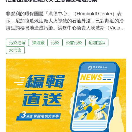
非營利的環保團體「洪堡中心」（Humboldt Center）表
示，尼加拉瓜煉油廠大火導致的石油外溢，已對鄰近的沿
海生態棲息地造成污染。洪堡中心負責人坎波斯（Victor
Campos）說，自從位於尼加拉瓜太平洋沿岸的「彪馬能
污染治理
煉油廠
污染
公害污染
尼加拉瓜
源」（Puma Energy）煉油廠發生大火後，附近1平方英
里的水和土壤，有近半都遭到溢油污染。在此同時，尼加
水污染
拉瓜當局20日表示，希望能儘快控制火勢。這是尼加拉瓜
唯一的煉油廠。 這處屬於彪馬能源的煉油設施，是尼加拉
瓜唯一的煉油廠。由於位於聖狄諾港(Puerto Sandino)的4
座油槽中有1座在17日爆炸，火勢一發不可收拾，第二座
油槽也在18日起火，來自美加的救火專家都趕往協助滅
火。