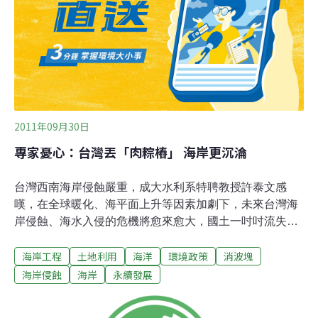
也能增加生物多樣性。凹陷的石槽結構除了保存海水，成
為潮池，也像口袋般提供生物穩定的棲息地。5月間，她
首次在愛爾蘭進行實驗，檢測蜂窩狀的表面是否能產生微
生
2011年09月30日
專家憂心：台灣丟「肉粽樁」 海岸更沉淪
台灣西南海岸侵蝕嚴重，成大水利系特聘教授許泰文感
嘆，在全球暖化、海平面上升等因素加劇下，未來台灣海
岸侵蝕、海水入侵的危機將愈來愈大，國土一吋吋流失，
卻因為看不到選票，問題難獲重視。台南黃金海岸侵蝕嚴
海岸工程
土地利用
海洋
環境政策
消波塊
重，在堆滿俗稱「肉粽樁」的消波塊岸邊，幾乎看不見沙
灘，國內海岸侵蝕專家許泰文長期關注當地，他說「很難
海岸侵蝕
海岸
永續發展
想像這裡在民國60年代，曾是美軍的度假沙灘」，當時從
消波塊往外至少有100公尺寬的美麗沙灘，短短幾十年就