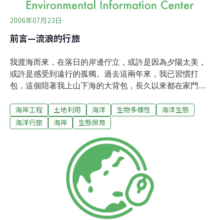
光」
2006年07月23日
前言—流浪的行旅
我渡海而來，在落日的岸邊佇立，或許是因為夕陽太美，
或許是感受到遠行的孤獨。過去這兩年來，我已習慣打
包，這個陪著我上山下海的大背包，長久以來都在家門口
等候，這是它最適合放置的地點，配合我隨時的出走。有
海岸工程
土地利用
海洋
生物多樣性
海洋生態
無數個日子，我揚起風帆，駛離了我的廚房與客廳，暫別
了孩子騎腳踏車的中庭。我重回海上，在流浪中繼續尋找
海洋行旅
海岸
生態保育
故事，尋找另一個起點。有時我覺得自己是個天生的水
手，因為我從來不會暈船。其實，從小我在台北都會中長
大，對海洋一向陌生，記得有一次學校遠足，我們來到了
一片海灣，老師再三叮嚀我們不准在這裡拍照，我偷瞄著
遠方的綠色軍營，那時很多事都得偷偷來著，偷偷聽著對
岸的廣播節目，偷偷地跟男校聯誼，偷偷地跑到海邊玩。
後來我對海洋的記憶，只停留在從沙灘撿回來的小貝殼
裡，那潮水載來的彩色寶螺，偷偷地淪為我私密的蒐藏