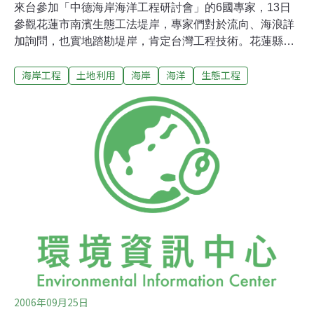
來台參加「中德海岸海洋工程研討會」的6國專家，13日
參觀花蓮市南濱生態工法堤岸，專家們對於流向、海浪詳
加詢問，也實地踏勘堤岸，肯定台灣工程技術。花蓮縣南
濱生態海堤，因河川改道，海蝕嚴重，興建生態海堤是將
海岸工程
土地利用
海岸
海洋
生態工程
3噸至5噸的岩石堆置成海灘，目前第1期工程完工後，第2
期工程將陸續進行。德國、大陸等地專家針對消波塊的放
置地點、海流的流向、海浪侵蝕等提問，50多位專家隨後
踏上生態海堤，實際踏勘。專家們肯定台灣海岸工程技
術，對南濱海堤給予相當高的評價。
2006年09月25日