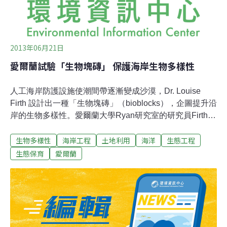
2013年06月21日
愛爾蘭試驗「生物塊磚」 保護海岸生物多樣性
人工海岸防護設施使潮間帶逐漸變成沙漠，Dr. Louise
Firth 設計出一種「生物塊磚」（bioblocks），企圖提升沿
岸的生物多樣性。愛爾蘭大學Ryan研究室的研究員Firth博
士，設計出一種混凝土結構物，稱之為生物塊磚，這是一
生物多樣性
海岸工程
土地利用
海洋
生態工程
種蜂巢狀的人工礁石，體積1.5x1.5x1公尺，上面有著許多
大小深淺不一的凹槽，可以在海水退去後，保留海水供生
生態保育
愛爾蘭
物運用。她過去曾參與提修斯計畫（歐盟資助的一項保護
歐洲海岸的計畫）與英國都市計畫，提到人工礁石與天然
礁石相比，表面結構簡單，沒有多餘的裂縫或孔隙滯留退
潮的海水，所以只有少數耐旱的生物能在結構簡單的人工
礁石上生長。因此，她設計出生物塊磚，提供海岸堤防或
人工護岸基質合適的環境給生物生長，讓人工化的海岸線