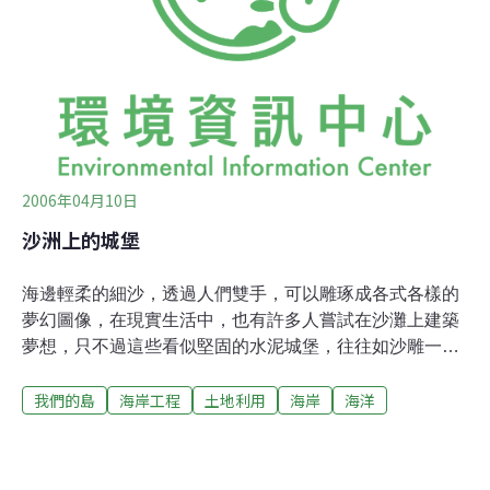
盡地圖。根據「水與環境管理特許協會」會員大衛（J.A.
David）在最新一期《水與環境》期刊中一份科學論文中
的紀錄，頻率位於9千赫茲的打樁噪音可以遮蓋過10-15公
里內的高強度聲波，40公里內的弱聲波。科學家推測影響
遮蓋程度的因素包括：打樁噪音的間歇性、海豚的聽力定
位能力、調整聲波強度和頻率的能
2006年04月10日
沙洲上的城堡
海邊輕柔的細沙，透過人們雙手，可以雕琢成各式各樣的
夢幻圖像，在現實生活中，也有許多人嘗試在沙灘上建築
夢想，只不過這些看似堅固的水泥城堡，往往如沙雕一般
短暫而脆弱，這裡有3個關於沙灘的故事：北台灣的福隆
我們的島
海岸工程
土地利用
海岸
海洋
海水浴場，有一片逐漸消失的「百變沙灘」；東台灣的花
蓮鹽寮，有一座蓋了12年還沒完工的漁港；南台灣的高雄
旗津海岸公園，有一棟荒謬的觀景平台，這些故事都有一
個共同點－沙灘不見了。 從1960年代開始，東北角的福隆