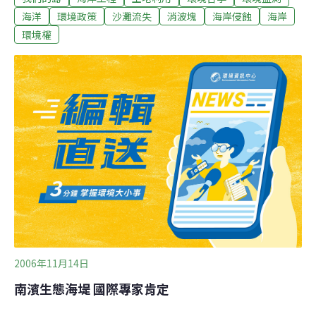
前的紀錄，我們從淡水河口出發，環繞台灣海岸線一圈，
海洋
環境政策
沙灘流失
消波塊
海岸侵蝕
海岸
沿途觀察比對幾個因為海岸工程，而導致海岸地形與生態
環境權
變遷的故事。 首先來到淡水河出海口的南岸八里，很多人
會來八里吹海風、喝咖啡、騎腳踏車，但是較少人會注意
到在河口邊，有一個傳統的漁村聚落──挖仔尾，挖仔尾可
說是大台北地區少數僅存，風頭水尾的小漁村，許多居民
靠著耙文蛤來養家活口。第一次看到漁民在潮間帶耙文蛤
的身影，對比背後的高樓華廈，就像是一幅台灣現代版的
米勒名畫「拾穗」，在城市高度發展的過程中，台灣首善
之區的角落，還有一群老漁民依賴海洋的賜與，簡單的維
持生活所需。
2006年11月14日
南濱生態海堤 國際專家肯定