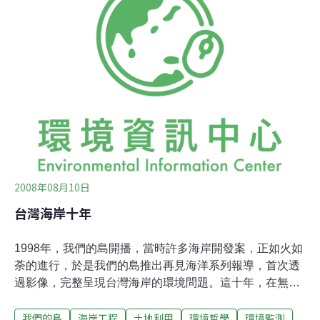
消失不見。水利署第6河川局目前在船型屋南側興建突
堤，希望減緩海岸侵蝕，但許泰文並不看好，認為這只是
在有限經費下的權宜措施，因為突堤的經費較低，「但西
南海岸過去做過的許多突堤都已消失在大海裡」，錯誤的
施工只會讓海岸消失更快。許泰文目前積極與歐盟合作，
以了解在全球暖化的氣候變異下，對台灣海岸侵蝕的影
響，結果是讓人悲觀的，海水面不斷上升，西南沿海地區
卻因超抽地下水等原因一直下陷，未來不僅海岸侵蝕，土
地
2008年08月10日
台灣海岸十年
1998年，我們的島開播，當時許多海岸開發案，正如火如
荼的進行，於是我們的島推出再見海洋系列報導，首次透
過影像，完整呈現台灣海岸的環境問題。這十年，在無數
次的潮起潮落之間，台灣的海岸又產生了哪些改變呢？重
我們的島
海岸工程
土地利用
環境哲學
環境監測
返我們的島，希望回顧歷史，找出海岸的未來。拿著十年