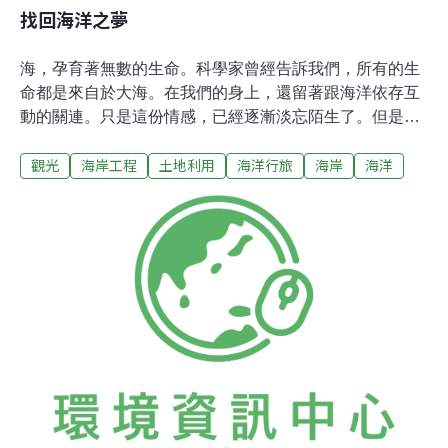
找回海洋之夢
海，孕育著無數的生命。科學家曾經告訴我們，所有的生
命都是來自於大海。在我們的身上，還留著跟海洋依存互
動的關連。只是這份情感，已經逐漸淡忘陌生了。但是，
當我們感覺到失落迷惘時，我們總會去看看大海。海的遼
觀光
海岸工程
土地利用
海洋行旅
海岸
海洋
闊與包容，可以讓我們找回信心與希望。然而，到底我們
要如何去面對海洋？如何與海洋相處呢？離島工程破壞自
然在蘭嶼的「朗島漁港擴建工程」，把當地的美麗海岸破
壞得非常嚴重，讓許多人都非常心痛。記得幾年前，我曾
經因為拍攝飛魚祭，而造訪過這片令人驚艷的朗島灣。她
平靜而溫柔，幾艘傳統拼板船停泊在卵石上，美得有如一
幅畫，啟發無數人的創意與靈感。但是最近我又重返舊
地，望著眼前的一片混亂，腦海中的美好印象立刻粉碎，
我看到海洋在哭泣，過去在這裡舉行傳統儀式的動人影像
將不再出現。為什麼如此呢？原來當地的鄉公所為了要發
展「觀光」，決定大興漁港建設，但是他們沒有想到，把
這些不必要的水泥工程帶向這片海灣時，就已經把「觀