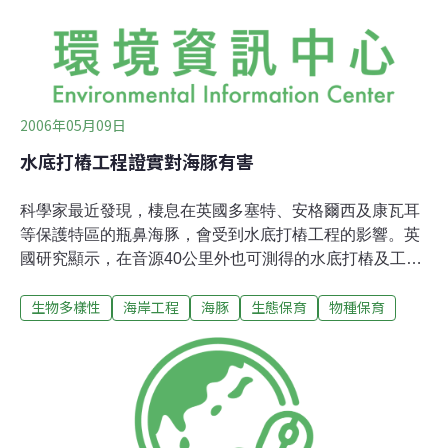
品。多年後，我因為工作之故，必須跟海洋緊密的接觸。
如今，身為一位母親，我深刻感受到海洋與孕育生命的奇
妙關連，
2006年05月09日
水底打樁工程證實對海豚有害
科學家最近發現，棲息在英國多塞特、安格爾西及康瓦耳
等保護特區的瓶鼻海豚，會受到水底打樁工程的影響。英
國研究顯示，在音源40公里外也可測得的水底打樁及工業
噪音，將對海豚的行為、溝通及繁殖產生負面影響。水底
生物多樣性
海岸工程
海豚
生態保育
物種保育
打樁機用途廣泛，長期以來用來置放碼頭、堤岸、橋樑，
近來許多外海鑽油平台工作使用打樁機的機率也很多；而
隨著許多國家開始利用強勁的海風發電，在近海水域設置
風力渦輪機，打樁機的用途更趨廣泛。海豚會利用回聲測
距來尋找食物和掠食者。牠們送出高頻率的聲波，然後從
附近的物體或魚類反彈回來，因而提供海豚所處環境的詳