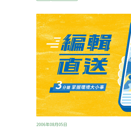
令人致命。除了平坦沙岸地形下陷之外，岸邊
暗藏致命危機。陳永昱說，「靠近消波塊會有
去。」為了因應意外發生，政府在岸邊立起警
線，提醒戲水遊客小心安全，才能徹底杜絕悲
2006年08月05日