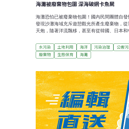
海灘被廢棄物包圍 深海破網卡魚屍
海灘恐怕已被廢棄物包圍！國內民間團體自發
發現沙灘海域充斥遊憩觀光所產生廢棄物，從
天炮，隨著洋流飄移，甚至有從韓國、日本和
一腳。環保署則表示，國內確實有6場垃圾掩
東2場只要颱風侵襲就被沖刷破壞，環保署針
水污染
土地利用
海洋
污染治理
公害污
計畫，但因涉及地方20％自行負擔金額的門檻
廢棄物
生態保育
海灘
有反應。