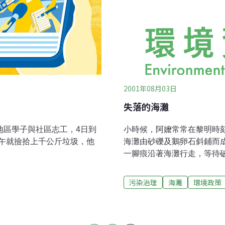
2001年08月03日
失落的海灘
地區學子與社區志工，4日到
小時候，阿嬤常常在黎明時
午就撿拾上千公斤垃圾，他
海灘由砂礫及鵝卵石斜鋪而
一腳痕沿著海灘行走，等待
亮點的波浪自東方天際波波
從海面冉冉升起。 我始終
污染治理
海灘
環境政策
如旗幟紛飛，那拍岸捲浪滾
彷如都在禮讚一天的開始。
濱村民在海灘上牽罟拉網，