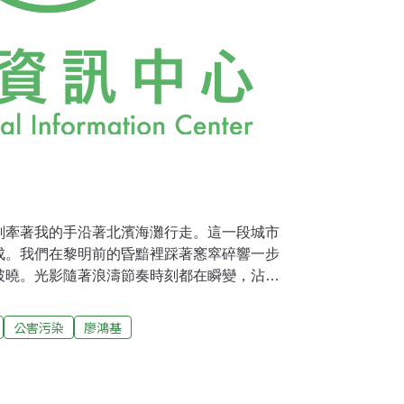
刻牽著我的手沿著北濱海灘行走。這一段城市
成。我們在黎明前的昏黯裡踩著窸窣碎響一步
破曉。光影隨著浪濤節奏時刻都在瞬變，沾浮
拍湧上岸……海天逐漸破曉……一輪火紅日頭
記得小時候在海灘上看日出的場景，那光影變化
公害污染
廖鴻基
動砂礫吼音如鼓……海灘上的每一秒、每一刻
也曾經在黎明時刻走到市郊南濱海灘，一群南
將魚群從海水裡拉拔上來，像是在和大海拔