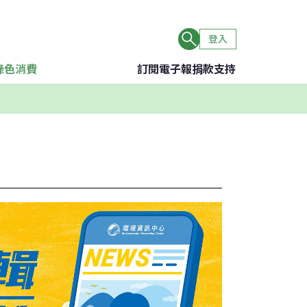
登入
綠色消費
訂閱電子報
捐款支持