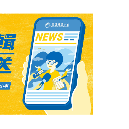
夫說：「鯊魚網是一種捕魚設備，如果一條鯊
去，它就很可能被困在網裡面。」 最近，環境
會殺死一些對人類沒有任何威脅的動物。鯊魚
魚線取代鯊魚網，科學家也正在試驗用電子裝
警告海豚不要靠近鯊魚網。 克里夫說：「我們
們相信來到我們海灘的遊客應該受到保護，免