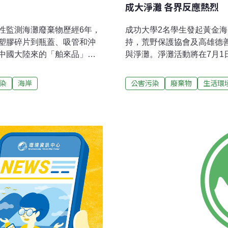
成大淨灘 各界反應熱烈
性監測海灘廢棄物歷經6年，
成功大學2名學生發起黃金
塑膠碎片到瓶蓋、吸管和沖
持，荒野保護協會及高雄德善
中國大陸來的「舶來品」參
與淨灘。淨灘活動將在7月
埋坐落在海邊，其中花蓮和台
及垃圾問題。
對不恰當掩埋場提出補助移除
染
海岸
公害污染
廢棄物
生活環
過高，3年來相關縣市遲遲沒