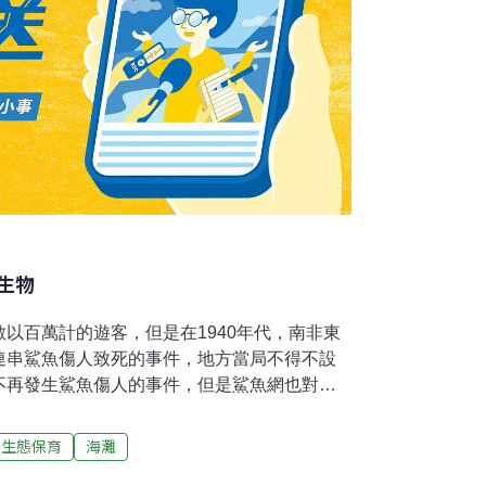
生物
以百萬計的遊客，但是在1940年代，南非東
連串鯊魚傷人致死的事件，地方當局不得不設
不再發生鯊魚傷人的事件，但是鯊魚網也對其
威脅，甚至導致這些生物的死亡。有關人員正
成的影響。 鯊魚網有200到300米長，固定在
生態保育
海灘
到保護的是幾個遊客最多的海灘，總共長40公