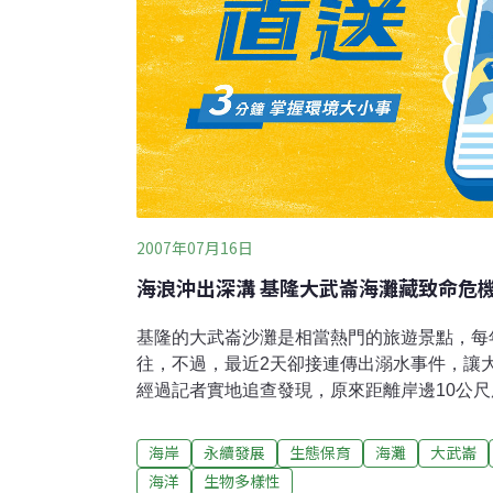
2007年07月16日
海浪沖出深溝 基隆大武崙海灘藏致命危
基隆的大武崙沙灘是相當熱門的旅遊景點，每
往，不過，最近2天卻接連傳出溺水事件，讓
經過記者實地追查發現，原來距離岸邊10公尺
陷，宛如水中黑洞，遊客只要一不小心，很可
出溺水意外，重回大武崙海邊，沙灘上遊客明
海岸
永續發展
生態保育
海灘
大武崙
波光潾潾，不過，水面下卻是暗藏玄機，深溝
海洋
生物多樣性