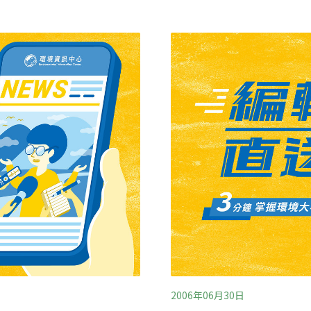
用來消波的防波堤，也處處
里。德班鯊魚事務局的克里
一些小的漩流，會把人捲進
魚在靠近海岸的地方游來游
告標誌，海上也拉起警戒
保護主義者認為，鯊魚網也
劇發生。
事務局在某些區域用浮桶釣
置來驅逐鯊魚，另外還設法
的理念很簡單，那就是：我
於被鯊魚襲擊
2006年06月30日