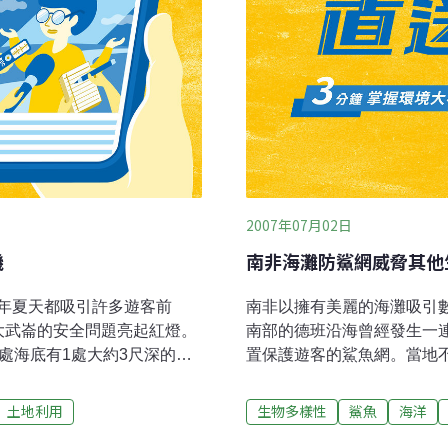
2007年07月02日
機
南非海灘防鯊網威脅其他
年夏天都吸引許多遊客前
南非以擁有美麗的海灘吸引數
大武崙的安全問題亮起紅燈。
南部的德班沿海曾經發生一
處海底有1處大約3尺深的凹
置保護遊客的鯊魚網。當地
能發生溺水意外。連續2天傳
他沒有害處的海洋生物構成
顯減少許多，平靜海面波光
在設法減低鯊魚網對環境所造
土地利用
生物多樣性
鯊魚
海洋
、暗流加上漩渦，隨時可能
離岸邊400米的海面下，受