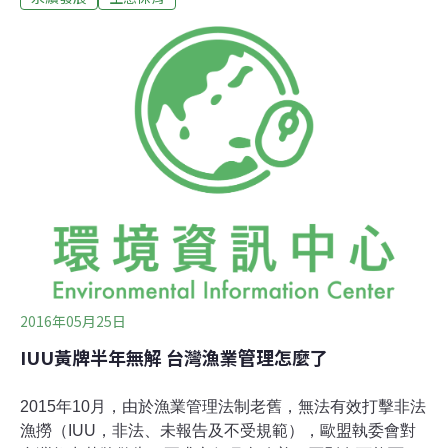
得有下列重大違規行為： 1、無漁業證照、無第6條第1項
之遠洋漁業作業許可或收回漁業證照處分執行期間，從事
遠洋漁業。 2、未依第9條第1項規定裝設船位回報器或電
子漁獲回報系統而出港。 3、未依第11條第1項規定經主管
機關許可從事海上轉載、港內轉載或港口卸魚。 4、未依
前條第1項規定經主管機關核准，進入他國管轄海域從事
漁撈作業。 5、偽造、塗改或故意遮蔽中英文船名、船籍
港名、漁船統一編號或國際識別編號之漁船標識。 6、從
事漁撈作
2016年05月25日
IUU黃牌半年無解 台灣漁業管理怎麼了
2015年10月，由於漁業管理法制老舊，無法有效打擊非法
漁撈（IUU，非法、未報告及不受規範），歐盟執委會對