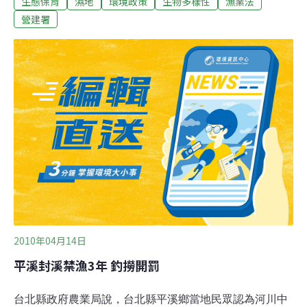
生態保育
濕地
環境政策
生物多樣性
漁業法
民黨團杯葛，未排入期程。環團質疑馬總統的政見再度跳
票，呼籲國民黨團不要阻擋，讓溼地法在下周二的程序委
營建署
員會有送審機會。溼地與森林被喻為土地之腎、肺，吸納
二氧化碳的能力，濕地又比森林高上好幾倍。此外濕地還
有調節水位、氣候，過濾有害的化學或有機廢物，提供動
植物生存所需的環境和食物的功能。蠻野心足生態協會秘
書長林子淩即說，要節能減碳就要濕地，目前卻沒有任何
法令能保護濕地，民版濕地法立院程序委員卻不排入本會
期，連審議討論的機會都沒有。林子淩說，濕地保護才是
漁業的銀行，才能保留基因庫；也唯有法令的制定才能保
護濕地，編列經費，經營管理。濕地法的立法精神在於促
進濕地的「明智使用」（Wise use），民版濕地
2010年04月14日
平溪封溪禁漁3年 釣撈開罰
台北縣政府農業局說，台北縣平溪鄉當地民眾認為河川中