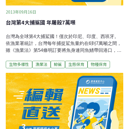
2013年09月16日
台灣第4大捕鯊國 年屠殺7萬噸
台灣為全球第4大捕鯊國！僅次於印尼、印度、西班牙。
依漁業署統計，台灣每年捕捉鯊魚量約在6到7萬噸之間，
雖《漁業法》第54條明訂要將魚身連同魚鰭帶回港口，減
少船艙可運載鯊魚數量，但仍有許多保育類物種遭到獵
生物多樣性
漁業法
鯨鯊
生態保育
物種保育
捕。全球前10大鯊魚獵捕國為中的前4名，印尼、印度、
西班牙、和台灣，每年的所捕殺的數量總額，佔全球被捕
殺鯊魚總量的35%。根據漁業署統計，台灣每年捕捉鯊魚
量約在6到7萬噸之間。保守估計，5年來台灣等於屠殺
3000多萬隻鯊魚。中國香港雖不捕殺鯊魚，但卻是最大魚
翅進口國，佔全球魚翅市場90%以上。鯊魚成長速度慢，
繁衍能力弱，全球鯊魚總數量30年來減少了90%。台灣防
止虐待動物協會（TSPCA）表示，因為魚翅價格較高，漁
業者為了節省船上空間，並帶回更多的魚翅，常會割下價
值昂貴的魚鰭，然後將魚身丟回海裡。當鯊魚沒有鰭，牠