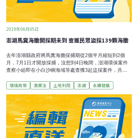
2019年06月05日
澎湖馬糞海膽開採期未到 查獲民眾盜採139顆海膽
去年澎湖縣政府將馬糞海膽採捕期從2個半月縮短到2個
月，7月1日才開放採捕，沒想到4日晚間，澎湖環保案件
查察小組即在小白沙嶼海域等處查獲3起盜採案件，共沒
入139顆馬糞海膽，還在漁船上發現約2公斤已去殼的海膽
環境政策
漁業法
土地利用
澎湖
永續發展
生殖腺。澎湖縣農漁局呼籲民眾勿以身試法，違法採捕殼
徑小於8公分、在限制採捕期採捕，依《漁業法》可處3年
以下有期徒刑、拘役或科或併科新臺幣15萬元以下罰金。
澎湖縣農漁局說明，由農漁局、警察局、海巡隊組成的環
保案件查察小組，在小白沙嶼海域查獲漁船盜採79顆海
膽、牛踏尾沿岸查獲60顆，警方已將漁船扣押，盜採海膽
中的活個體則交給澎湖縣水產種苗繁殖場繼續養育，去殼
的海膽生殖腺則冷凍保存作為物證。澎湖縣除了馬糞海膽