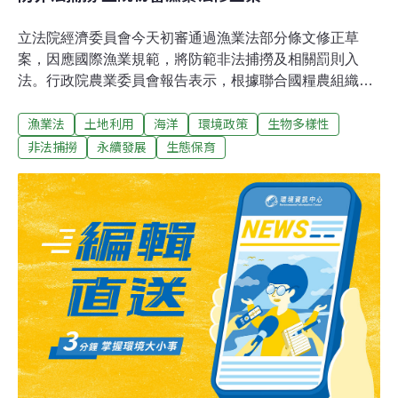
立法院經濟委員會今天初審通過漁業法部分條文修正草
案，因應國際漁業規範，將防範非法捕撈及相關罰則入
法。行政院農業委員會報告表示，根據聯合國糧農組織
（FAO）報告，近年全世界海洋漁獲3成來自非法捕魚，
漁業法
土地利用
海洋
環境政策
生物多樣性
產值約新台幣138億美元，嚴重威脅水產資源的永續利用
及生物多樣性。國際間積極推動預防、制止和消除非法、
非法捕撈
永續發展
生態保育
未報告及不受規範（IUU）漁捕活動。農委會指出，台灣
名列全球前20名漁業國家，無論船隊規模及捕獲量均相當
龐大。目前與台灣漁業條件相近的韓國及菲律賓均完成修
法，為因應國際漁業規範，提升我國海洋漁業管理強度，
加重違規處分，因此提案修法。初審通過條文：增訂漁船
赴公海或我國與國際漁業組織締結條約或協定規範海域作
業，應經中央主管機關許可，並遵守國際漁業組織所定的
管理措施。作業漁船不得在公海或我國與國際漁業組織締
約或協定規範海域，從事流網作業；不得在國際漁業組織
所定的禁漁期或禁漁區作業；不得提供漁獲證明書供他