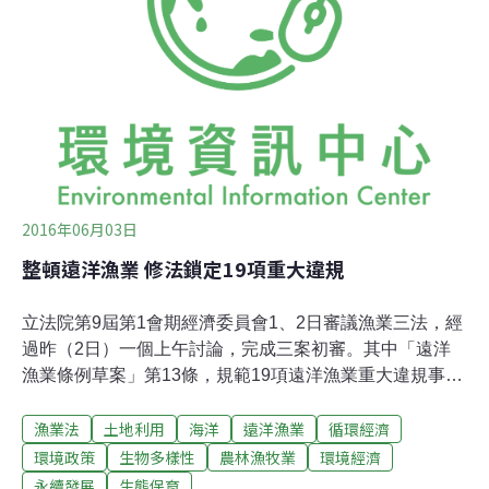
及無法回傳的問題，在海上執行精準有極大困難，漁民大
多不會操作電腦，只要一按錯就是開罰五十萬元起跳，要
求放寬實際及評估漁獲差值，紙本回報應雙軌並行。立委
莊瑞雄要求漁業署的應開發更便民的電子回報介面，將要
求漁業署延長輔導階段，而非直接開罰。
2016年06月03日
整頓遠洋漁業 修法鎖定19項重大違規
立法院第9屆第1會期經濟委員會1、2日審議漁業三法，經
過昨（2日）一個上午討論，完成三案初審。其中「遠洋
漁業條例草案」第13條，規範19項遠洋漁業重大違規事
項，立法通過可依據第36條處以20～3000萬不等罰款，並
漁業法
土地利用
海洋
遠洋漁業
循環經濟
得處以兩年以下收回其漁業證照，或甚至廢止。「遠洋漁
業條例草案」第13條（經濟委員會通過版本，內容依據現
環境政策
生物多樣性
農林漁牧業
環境經濟
場資料整理，定稿請依據立法院公布版本） 中華民國人不
永續發展
生態保育