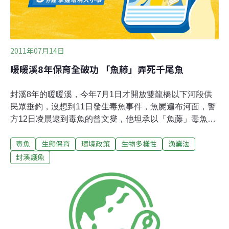
們就無法游動與呼吸，隨後沉入海中，痛苦的死去。台灣
動保團體呼籲，多種鯊魚瀕臨滅絕
2011年07月14日
暖暖溪8年保育全破功 「魚藤」弄死千尾魚
封溪8年的暖暖溪，今年7月1日才開放雙龍橋以下河段供
民眾垂釣，沒想到11日發生毒魚事件，魚屍遍布河面，警
方12日凌晨逮到毒魚的曾文燮，他坦承以「魚藤」毒魚，
訊後依違反漁業法將曾某移送法辦警方調查，來自桃園的
毒魚
生態保育
環境政策
生物多樣性
漁業法
50歲的曾嫌12日凌晨在暖暖溪，以俗稱「魚藤」的植物，
取其根部汁液加工灑在暖暖溪「迷昏」魚群，再撈起供自
封溪護魚
己食用，甚至還分送朋友享用。曾嫌僅承認昨天毒魚事
件，至於11日是否另有兇手，警方仍繼續偵辦中。暖同里
長李傳河說，暖暖溪封溪保育8年，好不容易開放部分河
段供民眾垂釣，沒想到才10天，就發生毒魚事件。上千尾
死魚屍體從雙龍橋段漂流暖暖親水吊橋，恐怕十年都無法