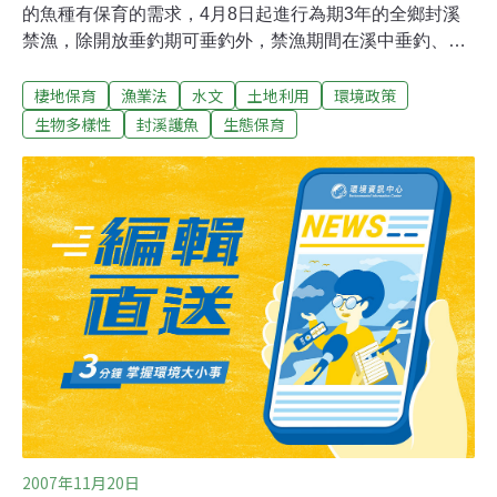
的魚種有保育的需求，4月8日起進行為期3年的全鄉封溪
禁漁，除開放垂釣期可垂釣外，禁漁期間在溪中垂釣、撈
蝦及徒手捕抓都將開罰。禁漁的3年內，每年6月1日至9月
棲地保育
漁業法
水文
土地利用
環境政策
30日則開放基隆河主要河道與平溪國中旁（冬瓜寮坑溪與
基隆河交界）至瑞芳鎮界止開放垂釣，開放垂釣期間仍禁
生物多樣性
封溪護魚
生態保育
止其他採捕水產動植物等行為。農業局表示，鄉內的溪流
中，有苦花、石斑、一枝花等魚種，面臨數量逐年減少的
危機。平溪鄉民達成共識，向縣府提案，希望能藉由封溪
禁漁，恢復河川的生機，讓平溪朝生態觀光旅遊發展。瑞
芳分局指出，禁漁的期間，民眾以垂釣、撈蝦及徒手捕抓
等方式來採捕水產動植物都算觸法，將依漁業法第65條第
5款規定處新台幣3萬元以上15萬元以下罰鍰。
2007年11月20日