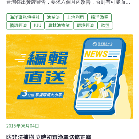
台灣祭出黃牌警告，要求六個月內改善，否則有可能面臨
經濟制裁。歐盟黃牌警告已過半年，台灣的漁業管理合格
海洋事務偵探社
漁業法
土地利用
遠洋漁業
了嗎。圖片來源：台灣綠色和平組織歐盟消費者護海 拒絕
IUU漁獲據統計全球有超過100-230億美元的非法漁獲流
循環經濟
IUU
農林漁牧業
環境經濟
歐盟
竄，中西太平洋每年因非法漁撈的損失估計為書面報告漁
獲量的21%至46%，價值美金8至17億。打擊非法漁撈已
成國際間刻不容緩的行動，主要的市場地如美國和歐盟都
各自建立機制，致力從市場端推動全球消除非法漁撈，提
高海鮮供應鏈的追溯性。歐盟是全世界海鮮最大市場，
2008年訂定打擊非法漁業的法規（Council Regulation
(EC) No 1005/2008），對於沒有改善IUU的船旗國給予黃
牌警告，若六個月內沒有改進，則將給出紅牌。若國家得
到紅牌，歐盟將禁止該國出口海鮮產品到
2015年06月04日
防非法捕撈 立院初審漁業法修正案