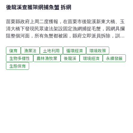
後龍溪查獲架網捕魚蟹 拆網
苗栗縣政府上周二度獲報，在苗栗市後龍溪新東大橋、玉
清大橋下發現民眾違法架設固定漁網捕捉毛蟹，因網具攔
阻整個河面，所有魚蟹都被困，縣府立即派員拆除，訓斥
初犯民眾，如再被查獲將依法移送。 縣府表示，為復育後
復育
漁業法
土地利用
循環經濟
環境政策
龍溪生態，縣長劉政鴻今年在後龍溪放流鯽魚3千餘斤、
鯉魚苗20餘萬尾、另有泥鰍苗、鯰魚苗，還放養毛蟹，希
生物多樣性
農林漁牧業
後龍溪
環境經濟
永續發展
望重新恢復後龍溪的生態，讓縣民未來可以賞景、垂釣，
生態保育
但不容許以網具捕撈魚蟹。 縣農業局表示，上星期接獲檢
舉後，立即指派專人趕赴現場，發現民眾選擇後龍溪最窄
的河道，以固定網具攔截河流，他們現場拆除網具，發現
不論大小魚都被纏死在漁網中，令人痛心。 縣府指出，架
設固定漁網斷絕魚類回游路徑捕魚者，違反漁業法規定，
可處以拘役或科15萬元以下罰金；如果只為幾隻魚蟹而被
重罰，實在得不償失。