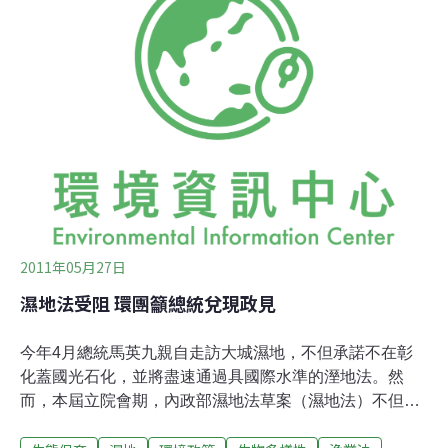
今年初的研究報告，台灣是全球排名第4的捕鯊大國，此
一政策對於全球海洋保育是極為重要的一步。事實上世界
上有些國家即嚴令不得捕鯊、不讓捕鯊船靠岸，甚至連看
到鯊魚在船上都不行。帛琉是第一個，最近則有巴哈馬成
為第4個國家。杜絕finning 才能永續海洋生態世界各國關
切鯊魚生存是有原因的。國際保育專家以「finning」這個
詞來指稱「只取魚鰭，丟棄魚身」的現象，並認為finning
是導致鯊魚數量驟減的主
2011年05月27日
濕地法受阻 環團籲總統兌現政見
今年4月總統馬英九親自走訪大城濕地，不但承諾不在彰
化蓋國光石化，並將盡速通過具國際水準的溼地法。然
而，本屆立院會期，內政部濕地法草案（濕地法）不但未
送案，由民間提出的濕地法草案也於24日程序委員會遭國