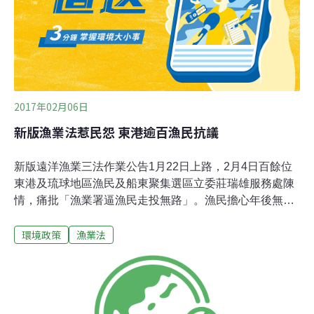
外，尚有黑海膽和紫海膽，不過這兩種海膽因為風味、生
殖腺較小，以及棘刺較長不易處理，所以採捕狀況尚不如
馬糞海膽頻繁，但去年因馬糞海膽數量較少，風味較好的
紫海膽成為替代品，目前澎湖縣政府並未管
2017年02月06日
新版漁業法惹民怨 東港逾百漁民抗議
新版遠洋漁業三法作業公告1月22日上路，2月4日百餘位
東港及琉球地區漁民及船東聚集選區立委莊瑞雄服務處陳
情，痛批「漁業署逼漁民走投無路」。漁民擔心年後無法
雇工出海的情形成真。以鮪延繩釣協會為主的漁民提出不
環境政策
漁業法
應私藏活化配額、取消不必要不合理規定，回歸國際化管
理、以教育代替處分、平衡審視外籍漁工問題，反對民粹
治理、活化漁業經營及協商的草案應舉公告相同等六項訴
求。該協會秘書長何世杰指出，新法直接取消紙本回報，
全採電子回報，但電子回報會出現目測重量、魚種不準確