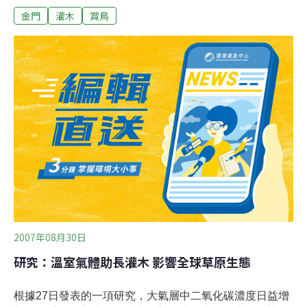
金門
灌木
賞鳥
嬉鬧著自由。自由的風降落臉龐，是和小雨燕迎面撞擊的
那陣風，還是城市的低氣壓風。我重新在鳥兒悠遊自在的
那片風裡，展翅，飛翔。鳥兒們，萬翅撼動間，發現我的
自由藍天空，也飛舞起來。鳥兒總是第一步灑落自由的鄉
村種子。城市也能有鄉村的律動，因為鳥。在金門，我和
鳥兒的初見面，是一種緣分的開始。白腰草鷸回到第一次
和白腰草鷸碰上面的，是只聞其聲不見其影，影像沒有停
留腦海，腦海卻存放了他明亮而長的叫聲。這次相遇，在
小金門羅厝漁港附近灌叢間。隔年十月，一隻白腰草鷸單
獨站立在金門防疫所圍牆外，一條緊鄰長水溝的水泥平台
上，這麼近距離的第二次見面，羽毛上的斑點，一圈白色
的眼先和搖擺的尾部，隨著相片拍下的連續動作，像Po
2007年08月30日
研究：溫室氣體助長灌木 影響全球草原生態
根據27日發表的一項研究，大氣層中二氧化碳濃度日益增