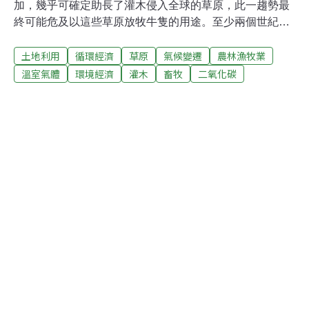
加，幾乎可確定助長了灌木侵入全球的草原，此一趨勢最
終可能危及以這些草原放牧牛隻的用途。至少兩個世紀
來，灌木持續不斷侵入傳統牧地，從美國的大平原以至蒙
土地利用
循環經濟
草原
氣候變遷
農林漁牧業
古及哈薩克都是如此，而在過去10至15年間，生態學家認
為此一趨勢和大氣層中二氧化碳的濃度日益增加有關聯。
溫室氣體
環境經濟
灌木
畜牧
二氧化碳
這項研究為此一理論提供第一個證據，並暗示這類生態環
境有利於灌木的生長，而不利於土生土長的牧草，原因可
能是樹木較能夠利用二氧化碳行光合作用。美國農業部位
於科羅拉多州科林斯堡設施的研究科學家摩根說：「在灌
木取代牧草的同時，這些土地所提供草料的品質下降，用
以放牧家畜的價值也下跌。」他表示：「人們也許得考慮
改變這些土地的用途，將它轉變為觀光或儲藏二氧化碳的
用地。」