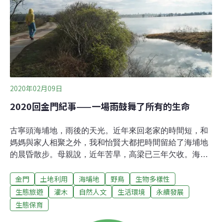
天之內，長度1公尺且經妥善管理的密集灌木可清除汽車
行駛500英里所排放的污染物。」布拉努薩說。她說，舖
地蜈蚣屬是很適合種植在污染熱點地區繁忙道路上的灌
木，而在其他比較著重
2020年02月09日
2020回金門紀事——一場雨鼓舞了所有的生命
古寧頭海埔地，雨後的天光。近年來回老家的時間短，和
媽媽與家人相聚之外，我和怡賢大都把時間留給了海埔地
的晨昏散步。母親說，近年苦旱，高梁已三年欠收。海埔
地的潺槁樹看起來快渴死了，朴樹、苦楝冒出了芽，甚至
金門
土地利用
海埔地
野鳥
生物多樣性
有了花苞，叢生的雀梅藤則有了點點新綠。初一晚上，難
得下了整夜的雨，讓乾旱的土地和植物得到潤澤，內海的
生態旅遊
灌木
自然人文
生活環境
永續發展
岸邊都是在覓食探頭的魚，魚塭和雙鯉湖的野鴨和鷸鴴類
生態保育
候鳥也聚集熱鬧了起來，除了常見的花嘴鴨，也來了成群