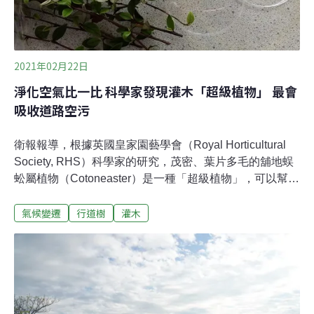
2021年02月22日
淨化空氣比一比 科學家發現灌木「超級植物」 最會
吸收道路空污
衛報報導，根據英國皇家園藝學會（Royal Horticultural
Society, RHS）科學家的研究，茂密、葉片多毛的舖地蜈
蚣屬植物（Cotoneaster）是一種「超級植物」，可以幫助
吸收繁忙道路上的空氣污染物。科學家分析灌木植物吸收
氣候變遷
行道樹
灌木
空氣污染物的效果，並比較舖地蜈蚣屬、山楂和美西紅側
柏等不同類型灌木之間的差異。主持該研究的布拉努薩
（Tijana Blanusa）博士指出，在交通繁忙的主要城市道
路上，舖地蜈蚣屬這類樹冠較複雜茂密、葉片多毛的物
種，吸收污染物的效果最佳。西南栒子（Cotoneaster
franchetii）在吸收污染物的表現上，至少比其他灌木高出
20％，不過在安靜的街道上則沒有明顯差異。「在短短7