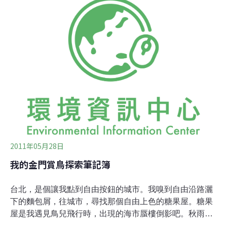
色彩鮮明澤鳧、琵嘴鴨，還有線條體態很潮的反嘴鴴。一
場雨，似乎鼓舞了所有的生命。田間的樹木和灌叢，是金
門農田特別的風情，也成了野鳥重要的棲地。環鵛鴙華麗
的雄鳥，一身樸素保護色的雌鳥，難得一見的鵪鶉，笨拙
的褐翅鴉鵑，總是來不及看清楚就躲進這樣的樹灌叢。過
去，從湖下到金城的的慈湖路兩側，樹灌叢和小小落差起
伏的丘陵景緻，十分迷人。如今因為金門大橋的興建和住
宅的擴張，大都已經消失。古寧頭南山聚落的農田，則尚
2011年05月28日
我的金門賞鳥探索筆記簿
台北，是個讓我點到自由按鈕的城市。我嗅到自由沿路灑
下的麵包屑，往城市，尋找那個自由上色的糖果屋。糖果
屋是我遇見鳥兒飛行時，出現的海市蜃樓倒影吧。秋雨點
點的傍晚，小雨燕鐮刀式的滑翔，仰頭的我，撞見小雨燕