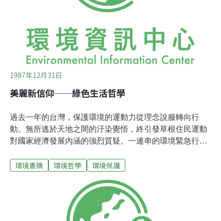
體的作為，政治人物的裝腔作勢「正義凜然」的怪模怪
樣，若了真是除了動用「吳氏罵法」說聲「笨──極了！」
之外，別無出氣好法子了。台北市的「七號公園預定地」
的決策過程，是一個好例子。這個很明顯的是由一群拍馬
屁與
1987年12月31日
美麗新信仰──綠色生活哲學
過去一年的台灣，保護環境的運動力從理念說服轉向行
動。無所逃於天地之間的汙染覺悟，終引發草根住民運動
對國家經濟發展內涵的強烈質疑。一連串的環境緊急行動
所拉張起來的「綠色生活哲學」，正以「潑墨」浸染的柔
環境書摘
環境哲學
環境保護
紉張力，擴散全島。不同純度與深度的環境主張，形成前
所未有的綠色漸層台灣島。從都市到鄉村，從意見領袖到
平凡住民，「只有一個台灣」成為理情共同的呼聲。在這
時期，我們的社會力、經濟力、政治力有了許多質與量的
變化，其中的重點是，一、民眾自力救濟的「肌理」與知