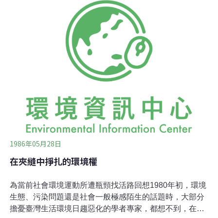
中，我們可以看到，台灣將來的環境運動者可能遭遇的困
局。在這個日益沉淪的環境結構下，那些有志於環境運動
者，他們的救贖希望又在哪裡？環境運動的本質是人道主
義，是一種最大包容可能的人道主義。環境運動所主張的
基調，可以說都是源本於認定：反對、對抗是人類之「必
須的信仰」；而環境運動的基本假設是，任何權力的掌握
者，都是環境的破壞者。國家機器、文化霸權、執政者、
官僚體系，他們的視野中不會有環境生態的關懷，他們會
在政令宣傳中一再昭告如何如何的關心環境，如何如何有
誠
1986年05月28日
在夾縫中掙扎的環境權
為當前社會環境運動所遭瓶頸找活路回想1980年初，環境
生態、污染問題還是社會一般極感陌生的話題時，大部分
擔憂臺灣生活環境日趨惡化的學者專家，都想不到，在