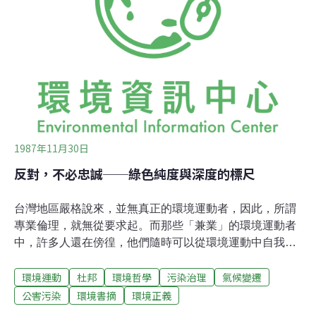
識分子的「實踐哲學」，已有接力點。二、政府的角色開
始轉化，環保派與經濟派的權力槓桿，在找新的平衡點。
三、工業界開始保密進行「逃難計劃」，以汙染工業為朝
陽工業的時代結束。四、文化反省的「新生活哲學」，是
社會精英分子的反公害新主張。這一年，台灣以初生嬰兒
的步伐，走入多元社會的起點。政治經濟上仍然有許多過
去40多年的戒嚴文化性格的滲透。「過去可以，現在為什
1987年11月30日
反對，不必忠誠──綠色純度與深度的標尺
台灣地區嚴格說來，並無真正的環境運動者，因此，所謂
專業倫理，就無從要求起。而那些「兼業」的環境運動者
中，許多人還在傍徨，他們隨時可以從環境運動中自我退
潮，對這類人物很難有任何的期望。這是開始討論這個題
環境運動
杜邦
環境哲學
污染治理
氣候變遷
目之前，必須先說明的。因此，不如把題目轉移座標到目
前的工作與環境運動有關的人，但他們卻未必自知是環境
公害污染
環境書摘
環境正義
運動一環的人物。討論這些人物以及與他們有關的事實