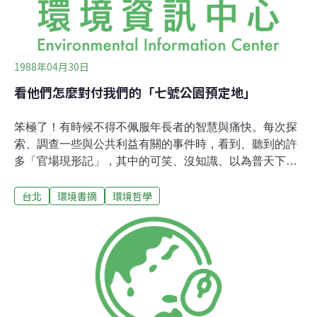
1988年04月30日
看他們怎麼對付我們的「七號公園預定地」
笨極了！有時候不得不佩服年長者的智慧與痛快。每次探
索、調查一些與公共利益有關的事件時，看到、聽到的許
多「官場現形記」，其中的可笑、沒知識、以為普天下都
與他一樣蠢的荒腔走板形色，就不由得想起有一回中央研
台北
環境書摘
環境哲學
究院院長吳大猷的談話。他談起解嚴之後的種種政府施政
的荒謬時說：「這些人真是笨極了！」吳大猷院長以他慣
有的萬事不在乎的表情，鄙夷的高噘他的嘴唇尖，皺緊眉
心，似怒非怒的讓「笨」這個字，停在他的唇舌之間良
久，然後，有如彈弓發射一般，將「笨」這個字勁射出
去：「笨──極了！」。真是。有時不得不要佩服長者的智
慧與痛快。吳大猷院長談話間，一再重覆使用的「批評
語」是痛快，一直讓人記憶深刻。有些政府施政，政治團