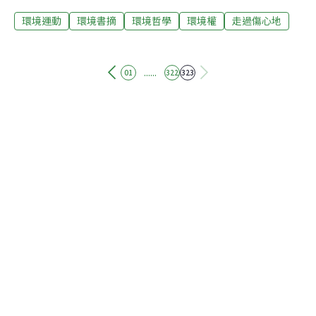
5、6年之後，臺灣地區社會大眾要求改善環境的聲音會達
環境運動
環境書摘
環境哲學
環境權
走過傷心地
到如此熱熾的程度。反污染這勁成為現今社會共同體會的
需要，是處於過去幾十年社曾氣氛中人所料想不到的事。
最基本的生存權：清潔的陽光、空氣、水最近2年在學術
界、社會意見領袖以及媒體觀念的引導下，要求環境保
......
01
322
323
護，要求清除威脅生活圈污染源的草根性民間力量逐漸在
集結。包括過去以「意識型態」為主流導向的在野政治團
體，最近1年來也在調整方向，下降政治意識型態之氣
氛，改以更具問題導向的訴求，組合動員致力於環境運
動。在閱讀市場上競爭領先的商業雜誌，也都極敏感的感
受到環境話題的流行壓力，紛紛製作反污染現象報導的專
題。去年的地方選舉，大都分的候選人以還境保讓為主力
政見，相當多位議員候選人則選用綠色為傳單的顏色。反
公