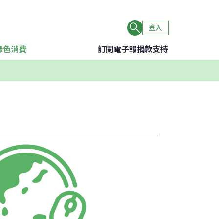
登入
綠色消費
訂閱電子報
捐款支持