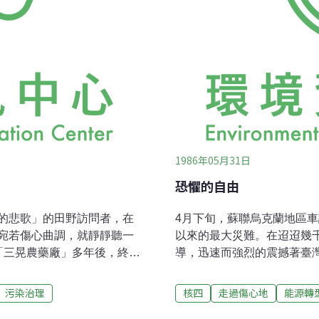
1986年05月31日
恐懼的自由
的悲歌」的田野訪問者，在
4月下旬，蘇聯烏克蘭地區
宛若傷心曲調，就靜靜聽一
以來的最大災難。在迢迢幾
「三晃農藥廠」多年後，終於
導，迅速而強烈的震撼著臺
在中國時報人間副刊發表他
因為區區500公里長的臺灣
滴的記錄，寫盡人問苦離折
四」廠的計畫正在準備之中
污染治理
核四
走過傷心地
能源轉
地方公害的過程中，有許多
了專家在過去所作的一切預