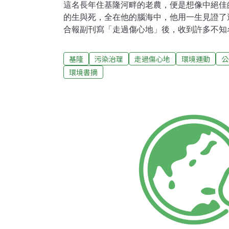
這名長年住基隆河畔的老農，便是想像中絕佳
的生與死，全在他的腦海中，他用一生見證了
合報副刊寫「走過傷心地」後，收到許多不知
而陌生的心靈、意識，曾經引發我不少的感嘆
中，我曾感到一股慄冷的寒意。大部分的信，
基隆
污染治理
走過傷心地
環境運動
公
鼓勵我要有勇氣為反公害、對抗污染寫更多報
環境書摘
的報導只是「曇花一現」，生怕我只有短暫的
我的吧！這些來自社會角落的聲音，大都語氣
不敢太過聲張。他們除了期望再期望之外，別
為什麼連這些極難得肯表達意見的朋友，也沒
地方，爭健康生活環境的想法？我們的社會好
人會主動的關心自己身旁的事務，而真能關心
付諸行動。