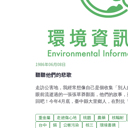
1986年06月08日
聽聽他們的悲歌
走訪公害地，我經常想像自己是個收集「別人
眼前流逝過的一張張草莽顏面，他們的故事，
回吧！今年4月底，臺中縣大里鄉人，在對抗
組成「臺中縣公害防治協會」。發起人黃登堂
的受害日記──「空氣有毒的日子」。點點滴
重金屬
走過傷心地
桃園
農藥
核輻射
磨，全不是外地人所能想像的。大里鄉人對抗
台中
鎘
公害污染
核三
環境書摘