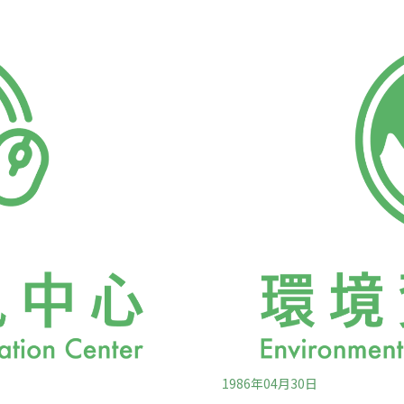
在聯合報一篇剖析環境保護
爐心熔化是「10萬年才會發
不可讓這些運用自己力量來解
像拍出一部探索核能疑慮的電影：
奮鬥中確曾背過這個「黑
時，許多親核能的人士都譏
些純樸鄉人。「臺中縣公害
想」。這樣的譏笑同樣發生
的神廟樓上，滿滿100多名
能問題的對話中，都十分堅
年輕力壯的莊稼漢，有年逾
「中國症候群」所設想的是
爐心熔化的
1986年04月30日