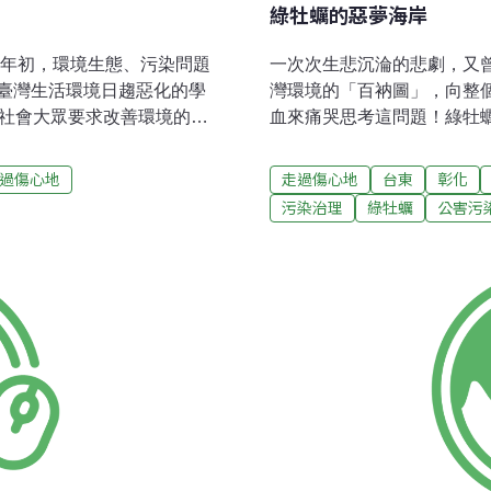
綠牡蠣的惡夢海岸
0年初，環境生態、污染問題
一次次生悲沉淪的悲劇，又
臺灣生活環境日趨惡化的學
灣環境的「百衲圖」，向整
區社會大眾要求改善環境的聲
血來痛哭思考這問題！綠牡
今社會共同體會的需要，是
瀕臨死亡的殘酷事實。多年
。最基本的生存權：清潔的
岸後，都一再的提示了「紅
過傷心地
走過傷心地
台東
彰化
領袖以及媒體觀念的引導下，
者的「危言」而停止。仔細
污染治理
綠牡蠣
公害污
草根性民間力量逐漸在集
足以教人血冷的歷程。連日
野政治團體，最近1年來也在
案」擠壓下，做了不少「努
具問題導向的訴求，組合動
惹的禍事？這些努力看起來
商業雜誌，也都極敏感的感
都知道，這些行動意味著什
象報導的專題。去年的地方
去，還沒有確定病情便馬上
，相當多位議員候選人則選
「相信」，醫師正在幫他想