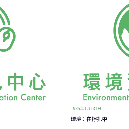
同情他們，畢竟走入大里鄉
很好的題目。也許從這個方
罪證。就這樣成立了臺灣第
的落實下來。馬：我想你提
是在臺中縣社會局的輔導下
中，有一部分是屬於「自發
縣公害防治協會籌備之初參
苯、戴奧辛。可是有一都分
的，移植一種時尚，一種潮
1985年12月31日
環境：在掙扎中