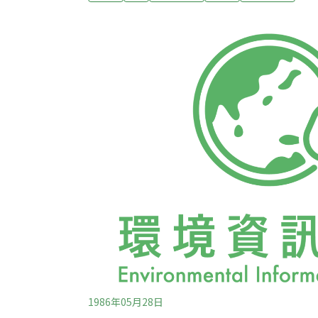
發人省思的情節，臺大社會系教授蕭新煌最近
與自力救濟問題的文章中，憂慮指出:「千萬
決問題的民眾背上暴民的黑鍋。」大里鄉人在
鍋」。「暴民」這樣狠惡的字眼曾經困擾過這
防治協會」宣佈成立當天，在一間叫「振坤宮」
大里人來參加他們辛苦共創的盛會。席間，有
古稀的老翁，一張張風霜臉孔
1986年05月28日