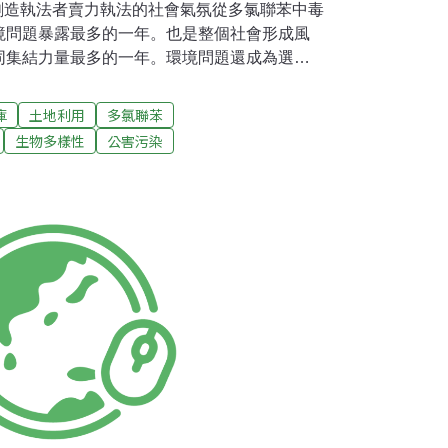
造執法者賣力執法的社會氣氛從多氯聯苯中毒
境問題暴露最多的一年。也是整個社會形成風
同集結力量最多的一年。環境問題還成為選舉
黨籍、黨外的候選人都以環境運動者自居。社
會、扶輪社、國際青年商會、學者專家、結合
庫
土地利用
多氯聯苯
會關注的環境問題，有明確的反應，並展現行
生物多樣性
公害污染
新聞獎頒給環境有關的系列題材後，今年金鼎
關心環境的報導。經過這一年與污染暴風對
去「認知教育期」逐漸邁向「運動期」。參與
拉開。民眾已不像過去那樣冷漠。一切似乎很
有改善的希望了嗎？」答案可能是極為冷酷的
說：「我們只是讓污染惡化的速度減緩了一點