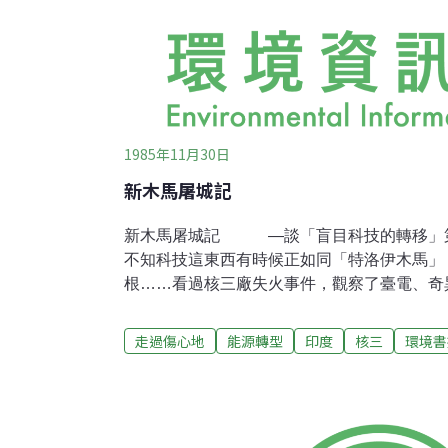
1985年11月30日
新木馬屠城記
新木馬屠城記 —談「盲目科技的轉移」
不知科技這東西有時候正如同「特洛伊木馬」
根……看過核三廠失火事件，觀察了臺電、奇
後，便逐漸明白，威廉賀龍以「那些有技術的野蠻人」
Barbarians）批判近代工程人員的涵意何
走過傷心地
能源轉型
印度
核三
環境書
他那本「科技文明的反省」中說：「在這批工
事情是不可能的。……『人定勝天』只是文人
工程師都是實實在在可以辦到的事。堆土機的
師的自信力量，什麼生態原則也阻礙不了他們