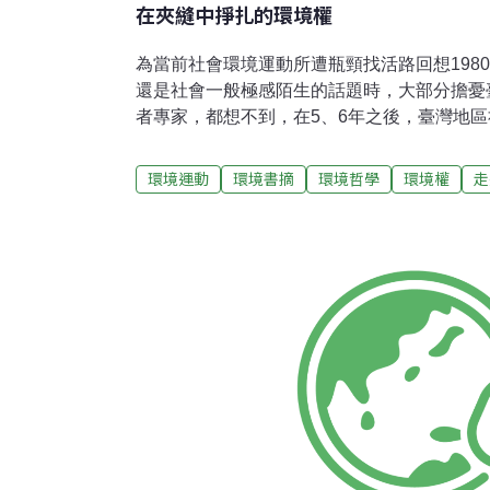
在夾縫中掙扎的環境權
為當前社會環境運動所遭瓶頸找活路回想198
還是社會一般極感陌生的話題時，大部分擔憂
者專家，都想不到，在5、6年之後，臺灣地
音會達到如此熱熾的程度。反污染這勁成為現
處於過去幾十年社曾氣氛中人所料想不到的事
環境運動
環境書摘
環境哲學
環境權
走
陽光、空氣、水最近2年在學術界、社會意見
要求環境保護，要求清除威脅生活圈污染源的
結。包括過去以「意識型態」為主流導向的在
調整方向，下降政治意識型態之氣氛，改以更
員致力於環境運動。在閱讀市場上競爭領先的
受到環境話題的流行壓力，紛紛製作反污染現
選舉，大都分的候選人以還境保讓為主力政見
用綠色為傳單的顏色。反公