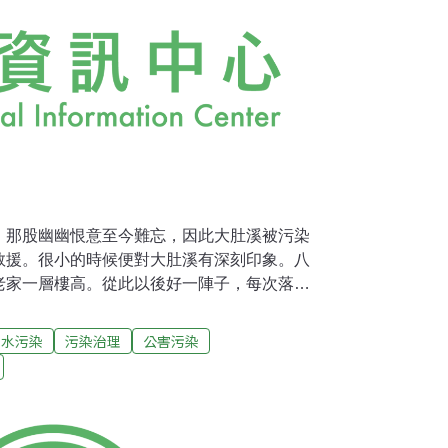
，那股幽幽恨意至今難忘，因此大肚溪被污染
救援。很小的時候便對大肚溪有深刻印象。八
老家一層樓高。從此以後好一陣子，每次落水
趁早疏開，看勢面，大肚溪又要崩了。」這是
的日子，幫忙提茶壺開水、抱棉被枕頭，聽浪瓦
水污染
污染治理
公害污染
，心中一直懸念著：大肚溪是什麼怪物？在颱
偷偷打開乒乓震吵一夜的毛玻璃拉窗，心兒撲
，盯著黃浪滾滾入院來。酢漿草沒頂，木瓜樹
在風中在浪裏無依無靠，滿園子傷心景色。湍