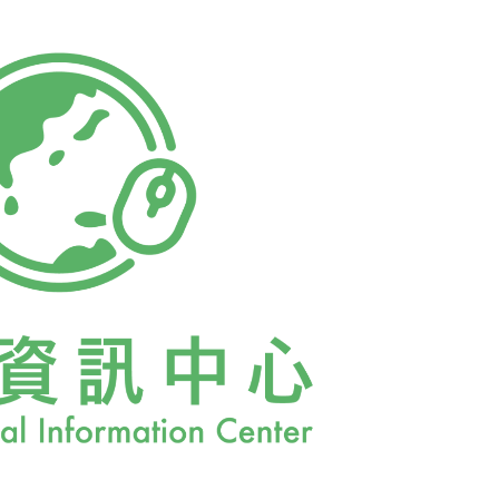
生一次」的神話。遠在1978年，珍芳達等人就
「中國症候群」(China Symdrome)。當
笑這部電影，認為是「核能外行人的恐怖幻
在臺灣地區。臺電公司的高級人員，在幾度核
定的表示出「那是幻想的，電影的情節」。
：當一座核能電廠發生冷卻水系統流失，導致