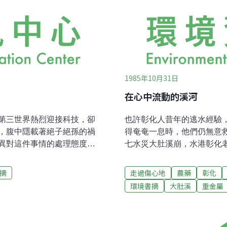
1985年10月31日
在心中流動的溪河
第三世界熱烈迎接科技，卻
也許彰化人昔年的逃水經驗
，腹中隱載著絕子絕孫的禍
得奄奄一息時，他們仍無意
異對這件事情的處理態度
七水災大肚溪崩，水港彰化
（Those Skilled
滂沱，便聽祖父叨唸看：「
在。東海大學生物系教授林俊義在
民國50年以前的事。逃水
摘
走過傷心地
農藥
彰化
程師眼裏，世界上沒有什麼
屋頂上高嘩喧鬧的暴雨聲響
環境書摘
大肚溪
重金屬
用來激勵拼命的話語，但對
風「回南」的東方微自裏，
衝力、怪手的挖力就是工程
撲撞胸口，在窗沿細橫縫下
自我為是的信心。」從這樣
禿成一條慘綠桿子，牽牛花