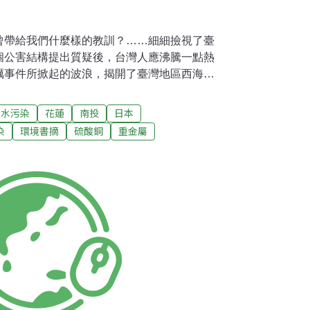
曾帶給我們什麼樣的教訓？……細細撿視了臺
個公害結構提出質疑後，台灣人應沸騰一點熱
蠣事件所掀起的波浪，揭開了臺灣地區西海岸
來，不少水產養殖專家、環境學者在走過西海
色警訊」，可是西海岸污染，卻不曾因專家學
水污染
花蓮
南投
日本
回顧這一頁西海岸的「沉淪史」，其實是一段
染
環境書摘
硫酸銅
重金屬
來，環境保護機關、農業單位在上級「限時破
力」，也出動了陸海空三路人馬去找尋是誰招
煞有介事，其實對臺灣環境問題稍有理解的人
麼。這種情況有點像一些醫院，病人一推進
吊點滴。其實所用點滴並無大用，只是讓病人
「辦法」而已。