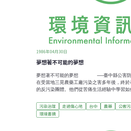
1986年04月30日
夢想著不可能的夢想
夢想著不可能的夢想 ──臺中縣公害防
在受當地三晃農藥工廠污染之害多年後，終於在
的反污染團體。他們從苦痛生活經驗中學習如
是一般城市中居民所能想像。他們是一群尋常
途從來沒有過度的奢望，他們只想平靜無事過
污染治理
走過傷心地
台中
農藥
公害污
卻也難如登天，午夜經常被濃嗆農藥味驚醒，
環境書摘
毒的惡夜一再襲擊他們的生活。他們曾以暴怒
地情治人員「約談」，但純樸善良的人，終於