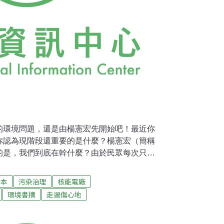
的環境問題，還是由楊憲宏先開始吧！最近你
你認為現階段還重要的是什麼？楊憲宏（簡稱
的是，我們到底在幹什麼？由於民眾每次只看
許不太理解這標的環境內自然生態是什麼？整
幾乎不去談它，總以為民眾不了解，所以專談
日本
污染治理
核能電廠
經到了我們反省「我們在做什麼？為什麼要這
環境書摘
走過傷心地
底站在什麼樣的國際地位？我們先關心臺灣這
目來做，那麼，我們關心的焦點，環境顯然是