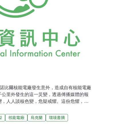
車諾比爾核能電廠發生意外，造成自有核能電廠
千公里外發生的這一災變，透過傅播媒體的報
灣，人人談核色變，危疑戒懼。這份危懼，更
島上，竟已有了3座核能電廠，還有一個「核
，而愈顯焦灼。車諾比爾帶來的震撼是：打翻
型
核能電廠
烏克蘭
環境書摘
測，包括「中國症候群」是外行的幻想，包括