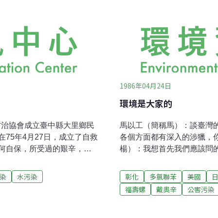
1986年04月24日
環境是大家的
治協會成立臺中縣大里鄉民
馬以工（簡稱馬）：談臺灣
75年4月27日，成立了自救
各個方面都有深入的涉獵，
何自保，所受過的艱辛，不
楊）：我想首先我們應該問
百姓，他們對自己的生活前
到小小的一塊訊息，他們或
一生，可是這樣的小小心願
個有關生態的大理論，我們
染
水污染
彰化
多氯聯苯
美國
昏死過去、翻胃嘔吐急性中
小的問題。而現在差不多已
福壽螺
戴奧辛
公害污染
表達恨意，也因此曾經被當
樣做？」的時候了！臺灣到
還是會得到社會公義力量的
個地方，從這個方向找個題