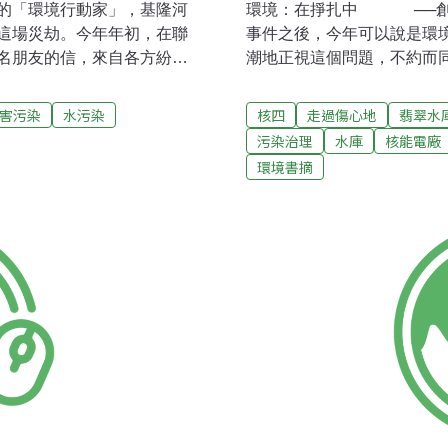
的「環境行動家」，基隆河
環境：在掙扎中 ──創
這場災劫。今年年初，在聯
事件之後，今年可以說是環
名朋友的信，來自各方紛雜
潮地正視這個問題，不約而
。看完這些信，在層層熱流
時的主流政見，有相當多名
內容是希望我繼續走下去，
會中介團體消費者文教基金
害污染
水污染
核四
走過傷心地
翡翠水
導文章。他們大概是生怕我
成環境運動主力。政府對社
污染治理
水庫
核能電廠
環境寫作生命力，才寫信給
動。繼去年曾虛白社會服務
環境書摘
卑微，即使有一息勇氣，也
獎、吳三連文藝獎都頒獎給
無其他想法。我有點失望，
抗，環境問題可肯定已從過
有一絲站出來為生養自己的
環境運動的人，層面也全面
像一直就是這樣子。很少有
樂觀──可是問起「我們已
的人當中，極少有人會真正
「還沒有！」充其量，只能
而已。」談