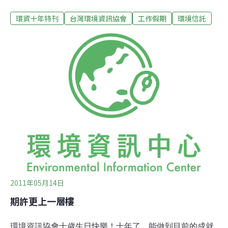
讓我不自覺得想起家裡才一歲半的小孩，開始會爬到我身
環資十年特刊
台灣環境資訊協會
工作假期
環境信託
上跳來跳去的樣子。小小孩每次出門，坐的船越來越大，
出門的時間越來越久，也慢慢變成大小孩。父親每天守著
信箱，讀著遠方寄回來的信，隨著歲月流逝而年邁。最
後，遠方歸來的小孩，發現家門口信箱裡積滿了信，衝進
房子裡看到躺在病床上，卻對著他微笑的父親，抱著父親
坐在鋼琴前彈完最後一曲。不久，太太抱著襁褓中的嬰
兒，坐在他身旁，聽著琴音，嬰兒的笑容，溶化了我的
心。短短7分鐘左右的動畫故事中，也讓我同時回想起
2000年，甚至更早幾年，參與生態保育聯盟的時候，最想
突破的莫過於報紙、電視對於環境議題的漠視，以及海岸
濕地的大肆開發。許多常年投入環境保護行動的前輩，沒
日沒夜，傾其所有，只為了守住政府或開發單位眼中的爛
地、
2011年05月14日
期許更上一層樓
環境資訊協會十歲生日快樂！十年了，能做到目前的成就