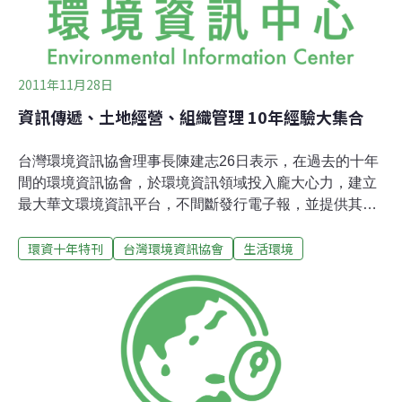
2011年11月28日
資訊傳遞、土地經營、組織管理 10年經驗大集合
台灣環境資訊協會理事長陳建志26日表示，在過去的十年
間的環境資訊協會，於環境資訊領域投入龐大心力，建立
最大華文環境資訊平台，不間斷發行電子報，並提供其他
NGO團體資訊技術及資源；在台灣推動環境信託、引進工
環資十年特刊
台灣環境資訊協會
生活環境
作假期、進行珊瑚礁體檢與海洋保育、每年舉辦上百場的
演講和活動，希望用行動保留台灣這塊美麗土地；並於近
二年開始投入環境勸募工作，包含透過網路、發票與實體
活動等勸募行動，讓台灣的環境保育有更多人關注、支
持，並賦予行動更多實質的力量。台灣環境資訊協會於26
日舉辦「資訊、土地、管理‧台灣環境NGO個案研討會」，
陳建志致開幕詞時作了以上的表示。研討會中環境資訊協
會並發表了15篇工作報告。在「回歸土地‧永續的棲地保