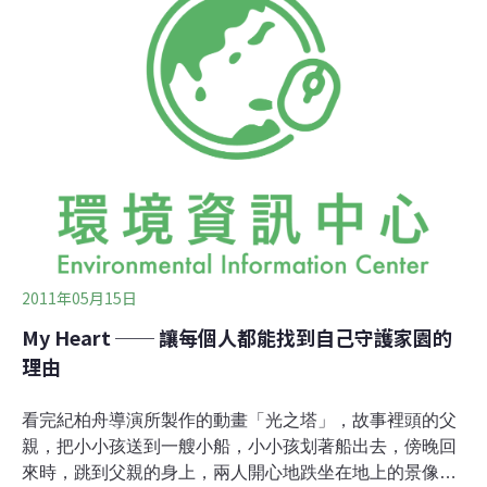
規、推動環保政策及措施等，奠定環境保護發展宏模。20
年餘來，隨著社會轉型及經濟的發展，我國環境也面臨不
同程度的變遷及衝擊，從早期的產業型污染、都市及生活
型公害，到現在的氣候變遷，環保署都隨著環境議題變
遷，所採取保護環境的策略也不同，亦即由公害防治的管
末處理，演進為污染預防、源頭管理，進而以永續環境的
全方位方向邁進。我國的環境品質在全體國民共同努力之
下，國民行為及污染防治與生態保育已有顯著改善與進
步。去年，不論是環境空氣品質，水體水
2011年05月15日
My Heart ── 讓每個人都能找到自己守護家園的
理由
看完紀柏舟導演所製作的動畫「光之塔」，故事裡頭的父
親，把小小孩送到一艘小船，小小孩划著船出去，傍晚回
來時，跳到父親的身上，兩人開心地跌坐在地上的景像，