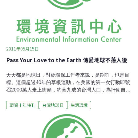
區域或國際合作，減緩地球暖化與降低災害的發生。經濟
與環境保育如何兼容並蓄，對於空間及自然資源有限的台
灣無疑是關鍵議題。台灣深受國際影響，由華爾街
2011年05月15日
Pass Your Love to the Earth 傳愛地球不落人後
天天都是地球日，對於環保工作者來說，是期許，也是目
標。這個超過40年的草根運動，在美國的第一次行動即號
召2000萬人走上街頭，約莫九成的台灣人口，為扞衛自己
的生存環境挺身而出，不僅產生的能量驚人，意義更是非
環資十年特刊
台灣地球日
生活環境
凡。地球日的訴求，突顯保護環境不再只是政府的事、別
人的事，而是自己的事，人人都有能力、有權力，為守護
環境而發聲。在台灣，透過台灣地球日網站與電子報，正
是傳揚此一精神 –民間的自發性與自我覺醒。作為地球日
在台灣的發動者，台灣環境資訊協會近十年的推動，從網