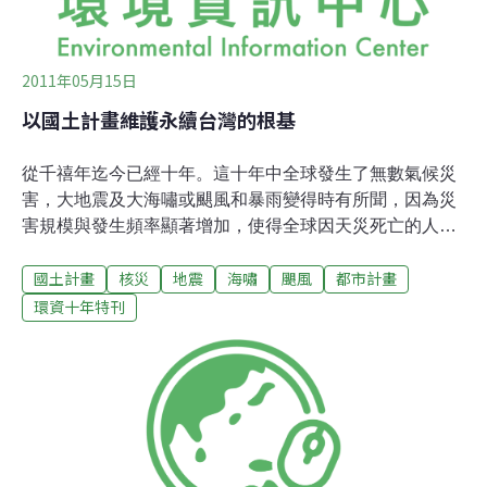
2011年05月15日
以國土計畫維護永續台灣的根基
從千禧年迄今已經十年。這十年中全球發生了無數氣候災
害，大地震及大海嘯或颶風和暴雨變得時有所聞，因為災
害規模與發生頻率顯著增加，使得全球因天災死亡的人數
不斷攀高，國際間莫不竭盡心思因應地球暖化造成的問
國土計畫
核災
地震
海嘯
颶風
都市計畫
題。台灣才從921大地震逐漸復甦，隨即遭受莫拉克颱風
災害，另外，長期以來西部沿海地層下陷問題，加上近年
環資十年特刊
的暴雨頻仍，讓災情一再重演。今（2011）年日本311大
地震更造成嚴重複合型災害，核電廠爆炸輻射污染擴散，
隨著大氣與海洋環流影響全球生態，防災、減災調適措施
成了全球必須共同面對的環境考題。因此，永續發展的概
念已修正為必須以健全的生態環境為基礎，社會與經濟才
能持續發展。台灣身為地球村的一員，除藉由國土計畫及
節能減碳等政策維護台灣環境的永續根基，並應積極透過