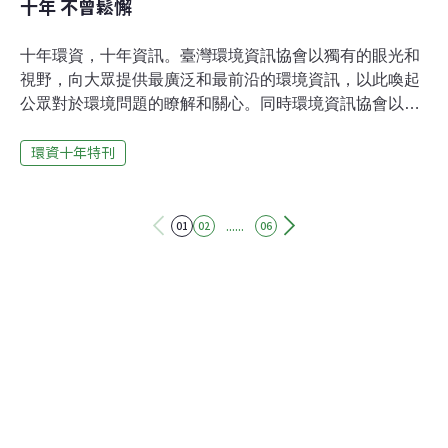
十年 不曾鬆懈
十年環資，十年資訊。臺灣環境資訊協會以獨有的眼光和
視野，向大眾提供最廣泛和最前沿的環境資訊，以此喚起
公眾對於環境問題的瞭解和關心。同時環境資訊協會以自
己獨有的力量，聯合社會環境友好之個人和團體，發出保
環資十年特刊
護環境的呐喊，並以實際行動帶領公眾體會、關心並最終
參與環境保護。臺灣環境資訊協會以自己辛勤的勞動承擔
起讓公眾瞭解環境和環境問題的責任，十年不曾鬆懈，這
一點叫我頗為感動。2010年，我十分有幸能夠在環資會的
......
01
02
06
精心安排之下，真真切切的感受一個個為保護環境而努力
堅持的臺灣人，大家毫無保留的互相交換兩岸環境保護之
經驗，我從中收穫滿滿。在臺灣環境資訊協會十周年之
際，謝意與祝願並呈，期待環資會在下一個十年為公眾瞭
解、關心和參與環境保護作出更多努力。