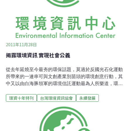
存」的主題報告中，環境資訊協會的工作同仁，分別以
〈都市叢林的環境行動—都市人連結土地的多元方式〉，
說明近年來，越來越多的都市人喜歡在假日或空閒時到野
外出遊，與大自然接觸、親近，試圖找回靈魂
2011年11月28日
揭露環境資訊 實現社會公義
從去年延燒至今最夯的環保話題，莫過於反國光石化運動
所帶來的一連串可與文創產業別苗頭的環境創意行動，其
中又以由白海豚領軍的環境信託運動最為人所樂道，環境
運動由早期衝撞的場面，一改為稚子琅琅上口，為白海豚
環資十年特刊
台灣環境資訊協會
永續發展
留住棲地、留活口的柔性訴求。濁水溪口（或民間習稱白
海豚）環境信託引領環境運動進入另一個更大的場景與視
野，即使國光石化決定不蓋在芳苑沿海濕地，但保護濕地
以及白海豚的重要性卻深刻烙印在50000多位認股人的心
中。環境資訊協會26日發表的個案研討，便以白海豚保育