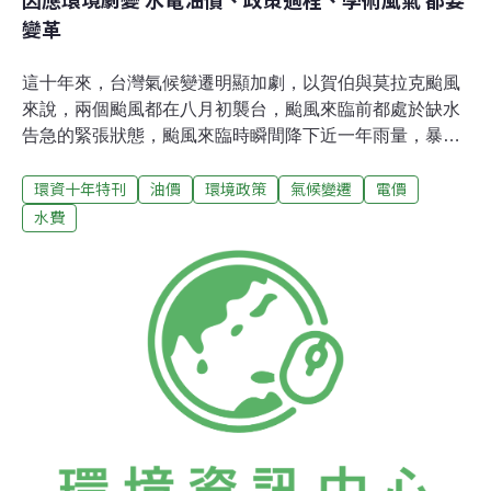
變革
這十年來，台灣氣候變遷明顯加劇，以賀伯與莫拉克颱風
來說，兩個颱風都在八月初襲台，颱風來臨前都處於缺水
告急的緊張狀態，颱風來臨時瞬間降下近一年雨量，暴雨
成災，但在颱風過後，依舊面臨長時期缺水的尷尬局面。
環資十年特刊
油價
環境政策
氣候變遷
電價
很明顯的，可據以歸結出以下兩項事實：一、極端氣候已
經趨於常態化；二、旱澇災情將會更趨頻繁。氣候變遷是
水費
全球性議題，國際組織IPCC因此發展出兩種因應策略：
一、調適（adaptation）二、減緩（mitigation）。前者點
出我們需與自然環境和平共處；後者則提醒我們需要透過
政策，在產業結構上進行調整，以有效減緩溫室氣體排
放。低水電、低油價政策若不改變，一切都是空談儘管近
十年來公民環保意識抬頭，但卻一直無法在政治上獲得支
持來發展出有力道的變革方案，這跟我們立法院藍綠對立
的氛圍有關。不像歐洲國家的總理上台，談的是環境政
策；台灣在社會認知普遍還是期待經濟發展的氛圍下，政
治人物通常不願意冒著喪失選票的