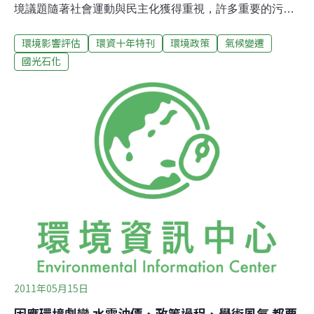
境議題隨著社會運動與民主化獲得重視，許多重要的污染
管制法律完成了立法，也順勢建立了影響深遠的環境影響
環境影響評估
環資十年特刊
環境政策
氣候變遷
評估制度。除了來自國內民主化的政府體制變化與民間量
能提升之外，國際上對於環境議題的關懷也對台灣產生了
國光石化
一定的影響。國際在1992年舉行了地球高峰會，提出永續
發展的概念，台灣也隨即在1994年成立了全球變遷政策指
導小組，這也是現在行政院國家永續發展委員會的前身。
歷經了激烈變動的轉型年代與來自國際刺激的90年代後，
邁入千禧年後台灣的環境議題，面臨了多元又深沈的挑
戰。我將在這篇短文中，從全球趨勢的發展與台灣在地的
實踐，分享我對這十年來環境變遷的觀察與省思。環境關
懷轉向大尺度、跨境問題從全球發展的趨勢而言，這十年
間環境議題最關鍵的變化是從最基本的污染防治關懷邁向
大規模的氣候變遷時代。不論是國
2011年05月15日
因應環境劇變 水電油價、政策過程、學術風氣 都要