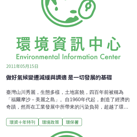
站的規畫可真切地看到社會的變化。早年多為介紹地球日
的專文，及自行規畫的專題；近年則大幅譯介國外行動方
案、與國內響應活動，也有越來越多的企業與團體，開始
主動規畫呼應地球日主題的活動；同時，來電詢問的電話
及電子郵件亦有逐年增加的趨勢。可見地球日在台灣已逐
漸發酵，大眾對環境之關心也開始萌芽。不只是草根運動
的精神在台灣擴散，透過在地行動，也讓台灣反
2011年05月15日
做好氣候變遷減緩與調適 是一切發展的基礎
臺灣山川秀麗，生態多樣，土地富饒，四百年前被稱為
「福爾摩沙－美麗之島」。自1960年代起，創造了經濟的
奇蹟，然而在工業發展中所帶來的污染負荷，超越了環境
承載極限，造成公害並危及國人健康。1970年代末期臺灣
環資十年特刊
環境政策
環保署
的環保意識開始萌芽，1980年代全國民眾環保意識逐漸提
昇，以及各地風起雲湧的反公害運動，促使環保署於1987
年8月22日成立，建立環保組織體系及制度、健全環保法