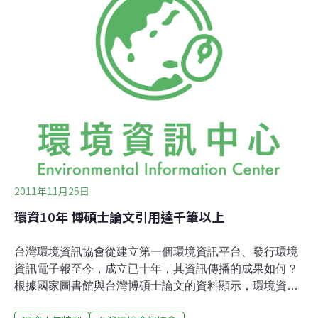
案，如在彰化海岸的國光石化、土城彈藥庫開發、 202兵
工廠蓋生技園區、新店十四張蓋捷運機廠等爭議，造成問
題的根源，都是因為規劃單位把地方當成「白紙」，沒有
把原來空間上的土地樣貌當作重要的元 素，而是把人的需
要擺第一，人不用的地方才留給原野。規劃單位如果好好
執行事前調查，就不會出現把文化古蹟劃入捷運機廠位址
正中央的狀況。邱文彥是在由台灣環境資訊協會、台北市
立教育大學、政治大學第三部門研究中心聯合舉辦的「資
訊、土地、管理‧台灣環境NGO個案研討會」中，
2011年11月25日
環資10年 博碩士論文引用達千筆以上
台灣環境資訊協會從建立第一個環境資訊平台、發行環境
資訊電子報至今，成立已十年，其資訊傳播的成果如何？
根據國家圖書館與台灣博碩士論文的資料顯示，環境資訊
中心歷年的文章，已被各式論文引用或列入參考文獻達