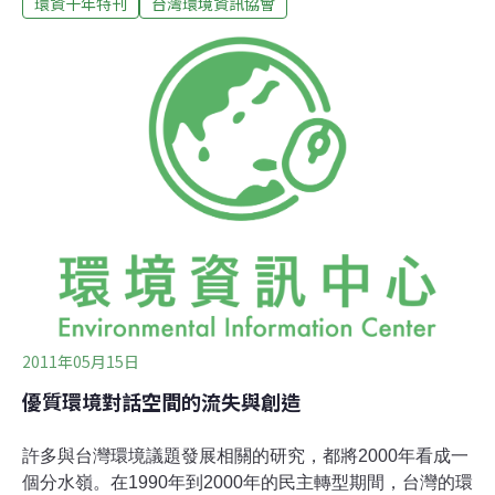
環資十年特刊
台灣環境資訊協會
1178筆。以e-info 查詢結果，1178筆引用或列入參考文獻
資料，其中有27筆為台灣期刊論文引用。其他均為台灣博
碩士論文引用或列入參考文獻，達1151筆。台灣環境資訊
協會自2000年4月17日提供環境資訊，2001年即獲國立東
華大學教育研究所一篇碩士論文所引用。累計到今年台灣
博碩士論文引用或列入參考文獻的1151筆，如果再細分中
文關鍵詞(相關詞)，以「永續發展」42篇最多，其他依序
為「全球暖化」32篇、「環境教育」24篇、「生態旅遊」
22篇、「態度」19篇。如果依學校分，以國立台灣師範大
學42篇居冠，其他依序為台灣大學37篇、國立成功大學37
篇、國立政治大學36篇、國立中山大學35篇。如依
2011年05月15日
優質環境對話空間的流失與創造
許多與台灣環境議題發展相關的研究，都將2000年看成一
個分水嶺。在1990年到2000年的民主轉型期間，台灣的環