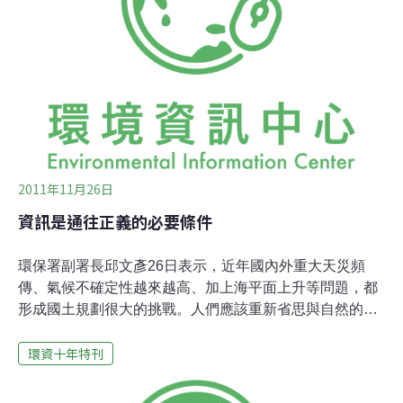
V. S.反國光石化為案例說明這一年來的環境運動的蛻變。
環資環境信託中心專案經理溫于璇表示，台灣環境資訊協
會自2004年即致力於推動環境信託，以此形式守護自然棲
地。反國光石化（俗稱八輕）運動雖在民間風起雲湧，但
是對一般民眾而言，環說書上的專有名詞及學者專家嚴謹
討論的專業內容，並不容易理解、消化。為了讓國光石化
所造成的影響以及環境永續的概念簡單
2011年11月26日
資訊是通往正義的必要條件
環保署副署長邱文彥26日表示，近年國內外重大天災頻
傳、氣候不確定性越來越高、加上海平面上升等問題，都
形成國土規劃很大的挑戰。人們應該重新省思與自然的關
係，與自然對話，重新重視自然的價值，體現環境正義；
環資十年特刊
而民眾對環境資訊的掌握與決策參與，都是其中不可或缺
的。同時也是海洋大學海洋資源管理所教授與下屆立委選
舉國民黨不分區代表的邱文彥指出，許多不永續的開發