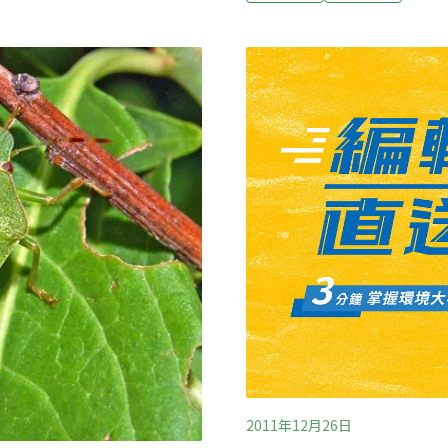
風味。我們常接觸的飲品、
遠端電腦或手機APP，掌
處與微生物相關。發酵食物
大幅減少。方信雄指出，農糧
，我們也常聽到的優格、優酪
農提供每公斤5元補助，每公
酵食品被證實為有益人體的
草切割、現地翻耕掩埋及施
我們的腸道菌相與健康。於
地力。
由植物接手利用，開啟嶄新
2011年12月26日