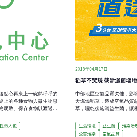
2018年04月17日
稻草不焚燒 截斷灑菌增
後點心再來上一碗熱呼呼的
中部地區空氣品質欠佳，影
桌上的各種食物與微生物息
天燃燒稻草，造成空氣品質
物腐敗、保存食物以渡過糧
草，曬乾後施灑益生菌，讓
千年的歷史。在某些機運
永續循環。環保局長方信雄
用這種轉化的能力來加工食
是最易發生露天燃燒地區，
性懶人包
生活環境
益生菌
污染治
化裡扮演著重要的角色，同
市、名間鄉及竹山鎮加強巡
公害污染
空氣品質