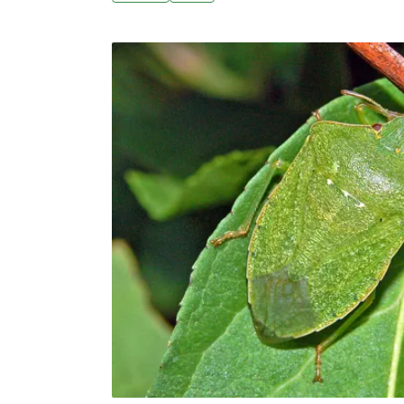
時也有許多美食靠著維持發酵現場所創造獨特
飲食中常使用的調味料、餐桌上醃漬菜色，處
可大致分成5大類：微生物除了增添食物風味
乳可補充益生菌來維繫腸道健康，也有許多發
健康食品。而我們習以為常的飲食，也影響著
土壤中默默努力的小小兵們，將分解的能量轉
的生命旅程。人類也從這些過程中獲