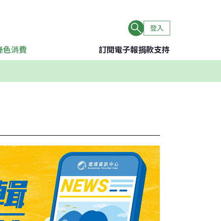
登入
綠色消費
訂閱電子報
捐款支持