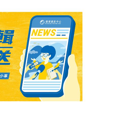
握重點區域情況，近年來反映燃燒稻草的案件已
署自2017年推動「益菌肥補助方案」，對稻
頃上限200公斤；目前有愈來愈多農民採用稻
灑益生菌肥方式處理稻草，降低汙染還可厚植