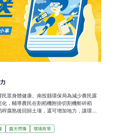
地力
響民眾身體健康。南投縣環保局為減少農民露
惡化，輔導農民在割稻機附掛切割機斬碎稻
稻稈腐熟後回歸土壤，還可增加地力，讓環境
說，依縣內水稻田分布，國道3、6號兩側農地
因此，畫為重點管制區；派員赴草屯鎮、南投
理
露天燃燒
環境政策
查。結合UAV空拍機、架設即時監視系統，從