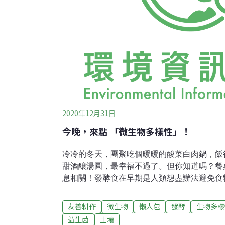
2020年12月31日
今晚，來點 「微生物多樣性」！
冷冷的冬天，團聚吃個暖暖的酸菜白肉鍋，飯
甜酒釀湯圓，最幸福不過了。但你知道嗎？餐
息相關！發酵食在早期是人類想盡辦法避免食
荒時期、或想辦法讓食物更容易運送，已有數
中，人類在不同時間點發現、知道，並開始利
友善耕作
微生物
懶人包
發酵
生物多樣
材，形成各式各樣的發酵品，漸漸地在各種文
益生菌
土壤