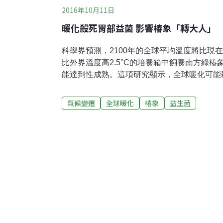
2016年10月11日
暖化殺死胃部益菌 影響椿象「轉大人」
科學界預測，2100年的全球平均溫度將比現在
比外界溫度高2.5°C的培養箱中飼養南方綠
能達到性成熟。這項研究顯示，全球暖化可能
益菌，使生態系統變得脆弱。基於科學界預測2
比現在高2.5°C，研究人員在比外界溫度高2.
氣候變遷
全球暖化
椿象
益生菌
象。科學家發現，這樣的環境會顯著減少南方
量，體型顯著比一般溫度下成長的南方綠椿象
未能達到性成熟。科學家將研究結果發表於mB
京大學教授深津武馬指出：「許多共生微生物
下，這很可能成為依賴益菌生存的有機體的致
變遷很可能對自然界產生其他類似的間接效應
因高溫而死亡的嚴重環境問題。類似的現象在
在。」