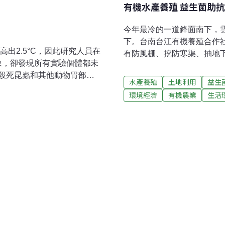
有機水產養殖 益生菌助
今年最冷的一道鋒面南下，
下。台南台江有機養殖合作
高出2.5°C，因此研究人員在
有防風棚、挖防寒渠、抽地
椿象，卻發現所有實驗個體都未
增加水中溶氧量、均衡水溫
殺死昆蟲和其他動物胃部的
致凍傷的機率。他說，目前
水產養殖
土地利用
益生
100年時，全球平均溫度將
流減少寒害。他表示，自己
環境經濟
有機農業
生活
5°C的培養箱中飼養南方綠椿
排泄物，原本容易污染水質
綠椿象胃部的共生益菌數
讓水池中藻相更趨穩定，提
要小，而且所有實驗個體都
蝦耗損率。漁民吳俊翰表示
io期刊。研究主要作者、東
然度過寒冬，育成率也比較
不耐高溫。在暖化的環境
者應於2011年底前提出。
命弱點。」深津表示，氣候
，「珊瑚白化就是共生藻類
生態系統中可能無處不