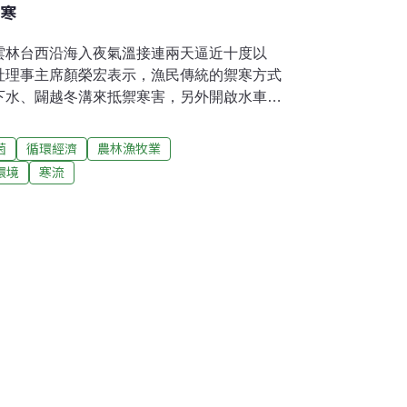
抗寒
雲林台西沿海入夜氣溫接連兩天逼近十度以
社理事主席顏榮宏表示，漁民傳統的禦寒方式
下水、闢越冬溝來抵禦寒害，另外開啟水車，
，降低魚蝦浮上水面覓食時，因溫差過大而導
台江地區不少年輕養殖戶採用益生菌來抵抗寒
菌
循環經濟
農林漁牧業
魚塭試驗結果發現，寒冬魚蝦未吃完的飼料及
環境
寒流
，經使用後，可將水池底泥中的磷元素釋出，
高寒冬季節魚池環境生態的穩定，大大減少魚
，他原本也抱著試驗性質，結果發現魚蝦可安
穩定。安南區公所表示，有意申請購買益生菌