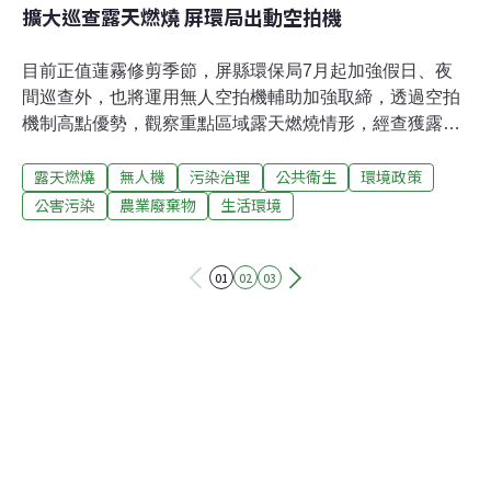
擴大巡查露天燃燒 屏環局出動空拍機
目前正值蓮霧修剪季節，屏縣環保局7月起加強假日、夜
間巡查外，也將運用無人空拍機輔助加強取締，透過空拍
機制高點優勢，觀察重點區域露天燃燒情形，經查獲露天
燃燒行為人後，處新台幣5千元以上10萬元以下罰鍰。每
露天燃燒
無人機
污染治理
公共衛生
環境政策
年7至11月是屏縣蓮霧修剪季節，農友習慣就地燃燒處
理，該局依據歷年稽巡查結果及透過電子測繪系統，建置
公害污染
農業廢棄物
生活環境
重點露燃分佈區域，以國道三號兩側及屏東稻作及蓮霧，
規劃6條露天燃燒重點巡查路線，擴大掌握重點區域露天
01
02
03
燃燒狀況。環保局指出，屏縣露天燃燒主要來源為果樹農
業廢棄物，透過鼓勵各產銷班成立「農業廢棄物代工破碎
班」，在果樹修枝期間，出動破碎機為農民處理農業廢棄
物，由環保局提供補助，減少農民負擔，且可增加土壤有
機質、防雜草，也間接減少農藥和肥料的使用量，現已成
為農民普遍使用的方式。至於無法現地破碎的農業廢棄
物、大型漂流木及行道路樹修剪枝條等，輔導其枝葉廢棄
物運至枋寮巨大廢棄物破碎廠，回收製成燃料棒供鍋爐燃