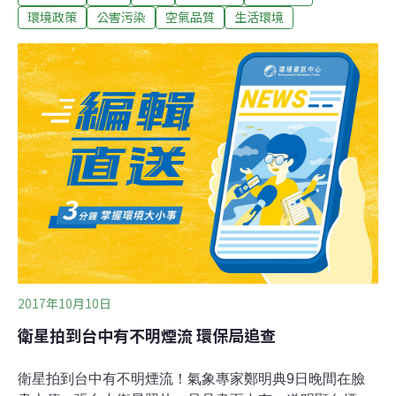
裡頭丟，烏煙瘴氣，有人路過受不了，上前道德勸說，店
環境政策
公害污染
空氣品質
生活環境
員頻頻致歉後，還是繼續燒。彰化環保局股長朱健瑋：
「沒有（污染）防制設備情況下，進行露天燃燒，有明顯
粒狀物產生，影響到空氣品質，裁罰罰金5千～10萬元以
內。」據了解，因為這家房仲即將遷移到其他地方，擔心
老舊客戶資料外流，所以臨時起意集中燒毀。
2017年10月10日
衛星拍到台中有不明煙流 環保局追查
衛星拍到台中有不明煙流！氣象專家鄭明典9日晚間在臉