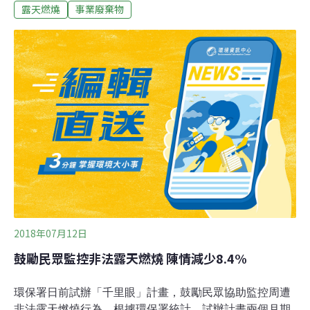
露天燃燒
事業廢棄物
因火勢過大遭到燒毀，所幸內部記憶卡尚可讀取，果然在
影片中發現不肖家具業者非法露天燃燒事業廢棄物，產生
惡臭、濃煙造成嚴重空氣污染，全案於二月初移送地檢
署，依《廢棄物清理法》偵辦。林口後湖地區家具業者非
法露天焚燒事業廢棄物 惡臭、黑煙造成嚴重空污為強化環
境犯罪稽查與跨部會的通力合作，新北市政府「環境稽查
重案組」於2019年10月8日掛牌成立，警界出身的新北市
長侯友宜強調，沒有環安就沒有治安，因此把環安列為安
全五環的施政重點之一，要整合檢察、調察、警察、環境
督察等四個單位的同仁，聯合打擊犯罪，將過去單一局處
無法偵破的疑難案件，透過重案組逐一破解。環保局表
示，重案組接獲市民檢舉後隨即展開調查，在林口後
2018年07月12日
鼓勵民眾監控非法露天燃燒 陳情減少8.4%
環保署日前試辦「千里眼」計畫，鼓勵民眾協助監控周遭
非法露天燃燒行為，根據環保署統計，試辦計畫兩個月期