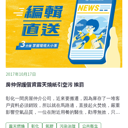
測站非常近，且不像高空煙火容易擴散。張順欽表示，該
處已經多次發生這種情形，但等到環保人員接獲通報到現
場，行為人通常已離開，這也是為什麼露天燃燒告發率非
常低；張順欽呼籲，民眾應該要有自覺，不能一邊希望有
好的空氣品質，一邊又露天燃燒累積污染物。
2017年10月17日
房仲保護個資露天燒紙引空污 挨罰
彰化一間房屋仲介公司，近來要搬遷，因為庫存了一堆客
戶資料必須銷毀，所以就在馬路邊，直接起火焚燒，嚴重
影響空氣品質，一位在附近用餐的醫生，勸導無效，只好
通報環保局前來制止、開罰。就在大馬路邊，一家房仲公
露天燃燒
彰化
氣膠
污染治理
公共衛生
司門外，燃起熊熊火焰，女子拿著紙張，一疊一疊往火堆