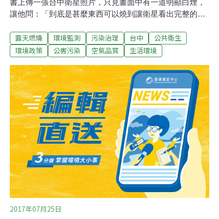
書上傳一張台中衛星照片，只見畫面中有一道明顯白煙，
讓他問：「到底是甚麼東西可以燒到讓衛星看出完整的煙
流？」消息一出，網友紛紛大罵工廠污染，台中市環保局
露天燃燒
環境監測
污染治理
台中
公共衛生
正朝火災、工廠排放、露天燃燒等方向追查中。綜合媒體
報導，9日晚間，鄭明典在臉書貼出一張衛星照片，時間
環境政策
公害污染
空氣品質
生活環境
是8日上午10時左右，只見畫面中箭頭所指處，有一道濃
濃的白煙飄向天際，讓鄭明典疑惑道：「到底是甚麼東西
可以燒到讓衛星看出完整的煙流？」經網友利用Google
Map比對後，發現釋放源可能在台中后里區。台中環保局
得知後，正朝大型火災、工廠排放、大型露天燃燒等方向
進行追查。環保局表示，8日當天並無獲報有大型火災事
件；后里區的焚化廠和其他工廠的污染源數據也無異常、
超出標準；依衛星照片的煙量，8日查獲的4起大型燃燒也
非煙流主因。
2017年07月25日