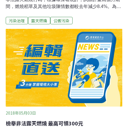
間，燃燒稻草及其他垃圾陳情數都較去年減少8.4%。為了
維護環境空氣品質，行政院環保署從5月2日至6月30日
污染治理
露天燃燒
公害污染
止，推動為期兩個月的「獎勵民眾舉發非法露天燃 燒試辦
計畫」，希望藉由民眾擔任「千里眼」，若發現未經許可
從事稻草、果樹枝及垃圾等露天燃燒行為，向環保機關進
行舉報，並提供具體可資辨識明確的佐證資料及協助環保
人員到達燃燒事發地點進行查證工作，就可領取獎勵金。
目前檢舉成效還在統計中，但根據環保署公害陳情系統統
計，試辦計畫期間的露天燃燒陳情件數，相較去年同期有
下降趨勢，其中燃燒稻草陳情件數由306件減至227件、燃
燒其他含果樹及垃圾陳情件數則由2420減為2268件。環保
署空氣品質保護及噪音管制處處長蔡鴻德指出，根據結果
顯示，非法露天燃燒一年來減少8.4%。
2018年05月03日
檢舉非法露天燃燒 最高可領300元