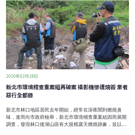
說，依法除非有消防演練、感染疫情的動植物病體或天災
人禍時主管機關下達可燃燒行為等，否則禁止任意露天燃
燒，違者罰新台幣1200元以上、10萬元以下罰鍰。環保局
已派稽查人員到場，試圖尋找行為人清除廢棄物並開罰。
高爾宣所屬經紀公司史科特音樂股份有限公司告訴中央社
記者，拍攝前有向鎮公所申請，現場有水車、滅火器等確
保消防安全，清潔部分則是聯絡鎮公所清潔隊。因海風影
響，火勢比預估大，如果違反空氣污染防制法，一定負責
到底；當天拍攝結束是晚上，可能因視線不佳而遺漏廢棄
物，已回現場處理。
2020年02月18日
新北市環境稽查重案組再破案 攝影機慘遭燒毀 業者
惡行全都錄
新北市林口地區居民去年開始，經常在深夜聞到燃燒臭
味，進而向市政府檢舉，新北市環境稽查重案組因而展開
調查，發現林口後湖山區有大規模露天燃燒跡象，並以空
拍機與縮時攝影「陸空雙管」蒐證，藏在現場的攝影機卻