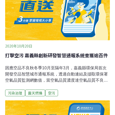
2020年10月20日
打擊空污 嘉義縣創新研發智慧通報系統查獲逾百件
因應空品不良秋冬季10月至隔年3月，嘉義縣環保局首次
開發空品智慧城市通報系統，透過自動連結及擷取環保署
空氣品質監測網數值，當空氣品質濃度達空氣品質不良等
級，系統即自動通報至縣空氣品質不良防制指揮中心Line
污染治理
露天燃燒
空污
群組，發送電子郵件，啟動縣內各項空污防護（制）措
施，至今查獲工廠違法3件及露天燃燒案件125件，合計
128件。當空氣品質指標達對敏感族群不健康等級（AQI >
100）以上，空品智慧城市通報系統能即時通知教育處、