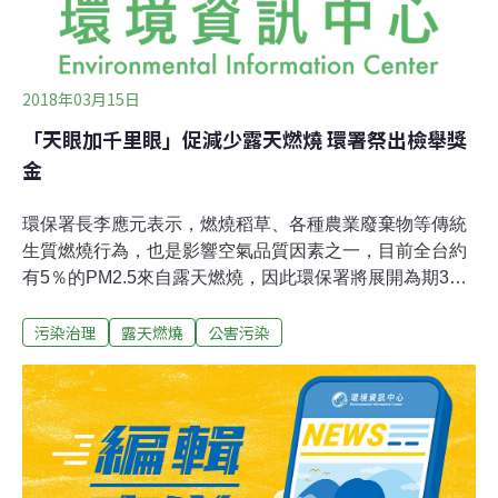
2018年03月15日
「天眼加千里眼」促減少露天燃燒 環署祭出檢舉獎
金
環保署長李應元表示，燃燒稻草、各種農業廢棄物等傳統
生質燃燒行為，也是影響空氣品質因素之一，目前全台約
有5％的PM2.5來自露天燃燒，因此環保署將展開為期3個
月的「天眼加千里眼」試辦計畫，祭出獎金，鼓勵民眾檢
污染治理
露天燃燒
公害污染
舉露天燃燒。15日環保署赴立院衛環委員會進行業務報
告，當中針對露天燃燒問題，李應元表示，環保署2017年
目標減少二期稻作露天燃燒面積50%，也為此積極推動稽
查，在收割期進行高頻率查核，並進行宣導示範推廣活動
上百場次。此外也與農委會合作「水稻產業專案輔導施用
含稻草分解菌有機質肥料推廣計畫」，推廣稻作耕地運用
腐化菌，目標達向上千公頃。而目前正值二期稻作期間，