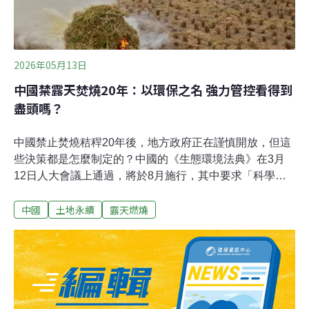
2026年05月13日
中國禁露天焚燒20年：以環保之名 強力管控看得到
盡頭嗎？
中國禁止焚燒秸稈20年後，地方政府正在謹慎開放，但這
些決策都是怎麼制定的？中國的《生態環境法典》在3月
12日人大會議上通過，將於8月施行，其中要求「科學精
準」組織和管理秸稈焚燒。有專家說，這是要從維護空氣
中國
土地永續
露天燃燒
品質的單一目標，轉向環境保護和農民生計、生產的平
衡。聽鑼鼓要聽音。也就是說，以前秸稈禁燒的政策以環
保為目標，其實有民生代價的。