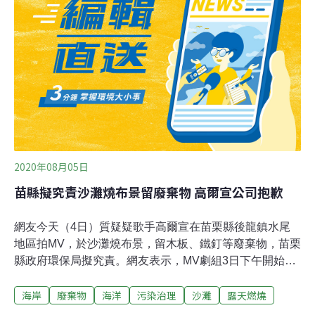
社會局、衛生局及鄉鎮市公所等單位，通報各級學校、老
人機構、身心障礙機構等加強防護管理，並透過LED跑馬
燈、地方廣播向民眾宣導空品不良採取防護。環保局長張
根穆指出，除開發空品智慧城市通報系統，更利用AI空氣
污染潛勢熱區分析技術於工業區、縣市交界處、屢遭陳情
及一般社區的空氣品質感測器300台監控，為方便因地制
宜管制，針對農業縣普遍存在露天燃燒問題，裝設24處制
高點機控攝影機監控。
2020年08月05日
苗縣擬究責沙灘燒布景留廢棄物 高爾宣公司抱歉
網友今天（4日）質疑疑歌手高爾宣在苗栗縣後龍鎮水尾
地區拍MV，於沙灘燒布景，留木板、鐵釘等廢棄物，苗栗
縣政府環保局擬究責。網友表示，MV劇組3日下午開始錄
影，晚間就燒毀整個布景與鋼琴。附近居民說，每到傍晚
海岸
廢棄物
海洋
污染治理
沙灘
露天燃燒
退潮時分，有許多民眾和釣客前往水尾地區休憩，但劇組
卻把焚燒後的垃圾棄置沙灘。苗縣府環境保護局長陳華盛