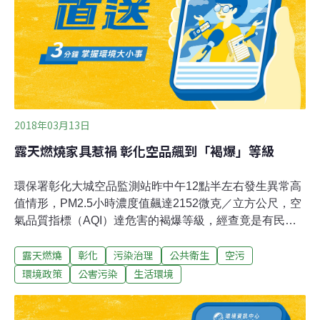
環署再祭出獎金，要請民眾協助檢舉，一起減少露天燃燒
的狀況。李應元表示，環署目前嘗試以衛星遙測的方式，
統計全台火點，2018年的1月1日到3月13日之間，就曾經
測到236筆火點發生次數，其中99筆在中部、86筆在南
部，而在上週末11日，當天
2018年03月13日
露天燃燒家具惹禍 彰化空品飆到「褐爆」等級
環保署彰化大城空品監測站昨中午12點半左右發生異常高
值情形，PM2.5小時濃度值飆達2152微克／立方公尺，空
氣品質指標（AQI）達危害的褐爆等級，經查竟是有民眾
在露天燃燒廢木頭家具，導致大量污染物瞬間累積。環保
露天燃燒
彰化
污染治理
公共衛生
空污
署監資處處長張順欽表示，這是今年全台空品測站AQI首
度褐爆，過去即便是沙塵暴影響，PM2.5濃度也只有200
環境政策
公害污染
生活環境
多微克，澎湖跨年施放煙火，大約累積300微克。這一次
測得PM2.5濃度高達2152微克，是因為露天燃燒地點距離