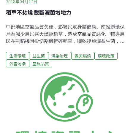
2018年04月17日
稻草不焚燒 截斷灑菌增地力
中部地區空氣品質欠佳，影響民眾身體健康。南投縣環保
局為減少農民露天燃燒稻草，造成空氣品質惡化，輔導農
民在割稻機附掛切割機斬碎稻草，曬乾後施灑益生菌，讓
稻稈腐熟後回歸土壤，還可增加地力，讓環境永續循環。
生活環境
益生菌
污染治理
露天燃燒
環境政策
環保局長方信雄說，依縣內水稻田分布，國道3、6號兩側
農地是最易發生露天燃燒地區，因此，畫為重點管制區；
公害污染
空氣品質
派員赴草屯鎮、南投市、名間鄉及竹山鎮加強巡查。結合
UAV空拍機、架設即時監視系統，從遠端電腦或手機
APP，掌握重點區域情況，近年來反映燃燒稻草的案件已
大幅減少。方信雄指出，農糧署自2017年推動「益菌肥補
助方案」，對稻農提供每公斤5元補助，每公頃上限200公
斤；目前有愈來愈多農民採用稻草切割、現地翻耕掩埋及
施灑益生菌肥方式處理稻草，降低汙染還可厚植地力。