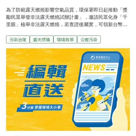
為了防範露天燃燒影響空氣品質，環保署即日起推動「獎
勵民眾舉發非法露天燃燒試辦計畫」，邀請民眾化身「千
里眼」檢舉非法露天燃燒，若查證後屬實，可領新台幣
300元獎勵金。為了維護空氣品質，行政院環境保護署表
污染治理
露天燃燒
環境政策
公害污染
示，已利用先進衛星遙測技術，藉由接收衛星即時觀測資
料、掌握火點所在位置。不過，由於「天眼」易受雲層及
衛星搭載感測器誤差影響，因此環保署將推動「獎勵民眾
舉發非法露天燃燒試辦計畫」，讓民眾化身「千里眼」，
協助監控非法露天燃燒行為。環保署表示，民眾若發現未
經許可從事露天燃燒行為，向環保機關進行舉報及提供具
體可資辨識明確的佐證資料，並在必要時協助環保人員到
達燃燒事發地點進行查證工作，每件就核給新台幣100
元。此外，若經環保機關查證確有露天燃燒情節者，將再
加發200元，等於每一案件民眾最高可領取300元獎勵金；
試辦計畫即日起至6月30日止。