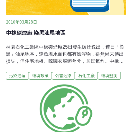
2010年03月28日
中橡碳煙廠 染黑汕尾地區
林園石化工業區中橡碳煙廠25日發生碳煙逸出，連日「染
黑」汕尾地區，連魚塭水面也都有漂浮物，雖然尚未傳出
損失，但住宅地板、晾曬衣服髒兮兮，居民氣炸。中橡碳
煙廠昨天沒有回應，總公司表示碳煙廠有3條生產線，其
污染治理
環境政策
公害污染
石化工廠
環境監測
中2條正在歲修，沒有發生工安意外，研判可能是最近颳
風捲起塵煙，而碳煙為製作輪胎原料，沒有毒性。林園鄉
「反公害、救家園協會」理事長、中汕村長李進宗說，每
年冬天吹北風或東北風，也是汕尾地區空氣品質最壞的時
候，如果遇到低氣壓，空氣品質更令人難以接受。李進宗
不滿地說，每次發生狀況要求石化廠改善製程，只獲得口
頭上敷衍，狀況還是經常發生，懷疑當地高罹癌率與此有
關，希望有關單位進行衛生調查。