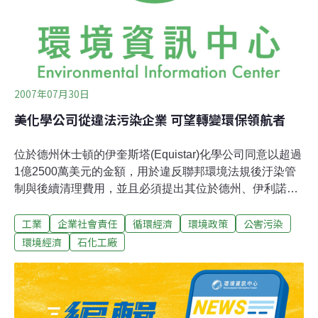
2007年07月30日
美化學公司從違法污染企業 可望轉變環保領航者
位於德州休士頓的伊奎斯塔(Equistar)化學公司同意以超過
1億2500萬美元的金額，用於違反聯邦環境法規後汙染管
制與後續清理費用，並且必須提出其位於德州、伊利諾
州、愛荷華州以及路易斯安那州等7座石化工廠，所做的
工業
企業社會責任
循環經濟
環境政策
公害污染
空氣汙染、水汙染與有毒廢棄物防制等行動的紀錄。美國
司法部與環保署於19日表示，他們要求伊奎斯塔公司做得
環境經濟
石化工廠
比環保法規所規定的還要多。美國環保署執法及稽查辦公
室行政助理中山 (Granta Nakayama)表示，「伊奎斯塔將
成為所有石化公司中，第一個採取這些較先前更嚴格環保
措施的公司。經由這些符合環保的投資，伊奎斯塔得到一