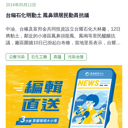
2014年05月11日
台耀石化明動土 鳳鼻頭居民動員抗議
中油、台橡及富邦金共同投資設立台耀石化大林廠，12日
將動土，鄰近的小港區鳳鼻頭龍鳳、鳳鳴等里民醞釀抗
議，廠區圍牆10日已掛起白布條，當地里長表示，台耀與
民宅、學校緊鄰，堅決反對石化廠汙染地方。龍鳳里長黃
公害污染
石化工廠
高雄
污染治理
文裕表示，台耀石化與龍鳳里僅隔著沿海四路，里民擔心
汙染危害健康；鳳興里長洪富賢也說，臨海工業區有387
家工廠，已過度開發，堅決反對台耀設廠，週日動土典
禮，將號召上百人到場抗議，表達反對聲音。台耀行政副
總吳逸倫指出，台耀去年11月已取得環保設置許可，因生
產石化產品且佔地未超過五公頃，無須環境影響評估。吳
逸倫強調，會持續與居民溝通，加強敦親睦鄰，未來提供
當地居民就業機會，並善盡社會責任。