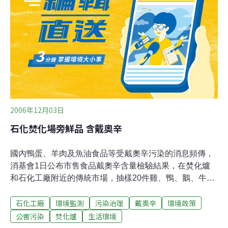
個反轉形象的機會，更環保、少汙染，成為此一產業中的
領航者。」
2006年12月03日
石化焚化場旁鮮品 含戴奧辛
國內鴨蛋、羊肉及魚油食品等受戴奧辛污染的消息頻傳，
消基會1日公布市售食品戴奧辛含量檢驗結果，在焚化爐
和石化工廠附近的傳統市場，抽樣20件雞、鴨、鵝、牛、
豬等肉品與蛋類、魚貝類等海鮮產品，發現都檢出含有戴
石化工廠
環境監測
污染治理
戴奧辛
環境政策
奧辛，但含量低於預警值，提醒消費者應避免長期或大量
食用動物內臟、脂肪含量高的食品。
公害污染
焚化爐
生活環境