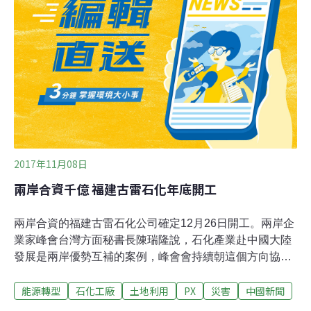
48公里外住宅都能感受到震動，不少居民形容，「自己被
巨大爆炸聲驚醒」、「身上滿是玻璃碎片」、「我聽到並
感覺到我的房子在搖晃」。當時共有約30名員工在現場，
共造成三人受傷，分別是兩名雇員、一名承包商，在治療
後已出院。在第一起爆炸後約12個小時，燃燒中的化學工
廠再度爆炸。德州傑佛遜郡法官布蘭尼克（Jeff Branick）
下令，TPC工廠半徑4英里範
2017年11月08日
兩岸合資千億 福建古雷石化年底開工
兩岸合資的福建古雷石化公司確定12月26日開工。兩岸企
業家峰會台灣方面秘書長陳瑞隆說，石化產業赴中國大陸
發展是兩岸優勢互補的案例，峰會會持續朝這個方向協助
台商發展。兩岸企業家峰會今天（7日）在閉幕式上宣布
能源轉型
石化工廠
土地利用
PX
災害
中國新聞
成果，確定福建古雷石化有限公司12月26日開工，明年4
月16日在中國大陸河南鄭州召開兩岸智能裝備製造產業合