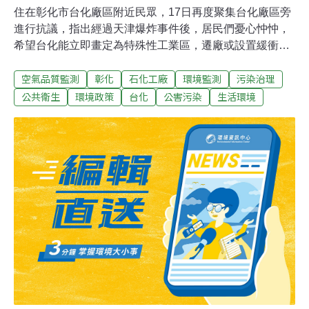
住在彰化市台化廠區附近民眾，17日再度聚集台化廠區旁
進行抗議，指出經過天津爆炸事件後，居民們憂心忡忡，
希望台化能立即畫定為特殊性工業區，遷廠或設置緩衝地
帶，保障彰化市民的安全，台化表示，彰化廠主要生產人
空氣品質監測
彰化
石化工廠
環境監測
污染治理
造纖維，並非石化工廠。天津大爆炸，再度挑動居住在工
業區附近民眾的敏感神經線，劉姓民眾的住家緊鄰台化，
公共衛生
環境政策
台化
公害污染
生活環境
每晚11點後台化排放汙染，長久以來不管是身體或精神上
都受到很大傷害，希望台化能夠盡速遷廠。到場聲援的縣
議員林世賢指出，依特殊性工業區設置條例，新增、變更
或擴大都應提出緩衝地帶或空氣品質監測設置計畫，環保
署至今尚未針對台化是否為特殊性工業區做出裁定，使得
台化不用提出相關計畫，居民憤憤難平。台化表示，廠內
管線都是蒸氣、消防水等，不會易燃、易爆，且已投入數
十億元提升改善各項汙染，例如靜電集塵器、排煙脫硫裝
置等，並強調為了保障千名員工和包商就業，「不會遷
廠」，但台化公司願意配合政府，彰化廠納入彰化市東