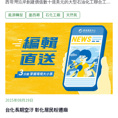
西哥灣沿岸創建價值數十億美元的大型石油化工聯合工廠​​
，充分開發德州及周邊地區價格低廉，供給充沛的天然氣
能源轉型
墨西哥
石化工廠
天然氣
資源。工廠將分別在德州與路易斯安那州進行選址，預計
2018年破土動工。艾克森美孚與沙基工業在沙特阿拉伯擁
有長達三十多年的合作經驗，此番建廠為兩家公司在美國
境內首度合資經營。沙基工業為沙特本國最大上市公司，
主要生產各類化工產品，包括鋼鐵、化學中間體、工業化
聚、化肥等。沙特政府擁有70%股權。休斯頓大學能源經
濟學家Ed Hirs分析認為兩家公司聯手互惠互利。一方面沙
特政府正試圖實現經濟多樣化，除原油之外期待在全球範
圍內拓展化工產業，成為原材料和精煉產品的世界參與
者。另方面對艾克森美孚來說，公司得以藉機將由於低油
價而收益甚微的資本轉移，投入新項目開發。同時沙基工
業又是一個經營得
2015年08月19日
台化長期空汙 彰化居民盼遷廠