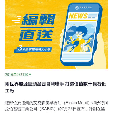
作高峰論壇。媒體報導，福建古雷石化是由陸方的福建煉
油化工有限公司及台灣的旭騰投資公司合資，估計總投資
額人民幣273.8億元（約新台幣1232億元）。這項合資案
早在2014年底就簽署合作架構協議，但2015年發生位於漳
州古雷騰龍芳烴PX工廠爆炸事件，曾引發民眾對石化業的
排斥態度。2016年底福建古雷石化掛牌成立，今天則確定
開工日期。
2016年08月10日
兩世界能源巨頭墨西哥灣聯手 打造價值數十億石化
工廠
總部位於德州的艾克森美孚石油（Exxon Mobil）和沙特阿
拉伯基礎工業公司（SABIC）於7月25日宣布，計劃在墨