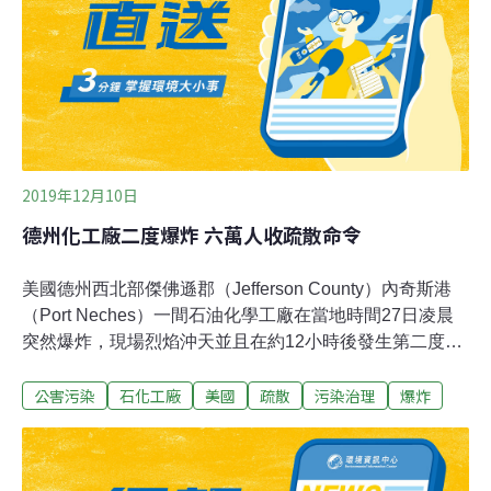
2019年12月10日
德州化工廠二度爆炸 六萬人收疏散命令
美國德州西北部傑佛遜郡（Jefferson County）內奇斯港
（Port Neches）一間石油化學工廠在當地時間27日凌晨
突然爆炸，現場烈焰沖天並且在約12小時後發生第二度爆
炸，當局已下令附近六萬居民強制疏散。出事的石油化學
公害污染
石化工廠
美國
疏散
污染治理
爆炸
工廠屬於TPC集團（TPC Group），主要生產用來製造合
成橡膠的易燃氣體丁二烯（Butadiene），以及丁烷
（Butane）等化學品，距離休士頓約85英里（136公
里）。第一起爆炸發生在27日凌晨約1點，威力之大，連