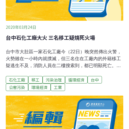
2020年03月24日
台中石化工廠大火 三名移工疑燒死火場
台中市大肚區一家石化工廠今（22日）晚突然傳出火警，
火勢雖在一小時內就撲滅，但三名住在工廠內的外籍移工
疑逃生不及，消防人員在二樓搜索到，都已明顯死亡。據
消防人員指出，這家工廠由某里長兒子開設，一樓是作業
石化工廠
移工
污染治理
循環經濟
台中
區，二樓隔有三間移工宿舍。今天假日工廠未作業，但在
傍晚6時38分消防隊接獲報告有工廠發生火警，經出動大
公害污染
環境經濟
工業
肚、龍井、犁份、沙鹿、工業區分隊及第四大隊、救災
（護）車22輛、人員44名搶救，火勢在晚上7時06分，7時
09分撲減。火場發生原因正在調查中。