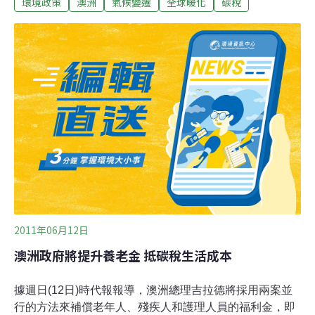
環境政策
澳洲
氣候變遷
全球暖化
碳稅
尚待公佈，但據信大公司可能要通過燃油計分計劃支付碳
稅引起的額外費用。多黨氣候變化委員會的最後方案預計
將在幾天內公佈。新聞有限公司透露，總理吉拉德將承
諾，即使在2015年實施碳排放交易計劃，燃油也絕不會受
新稅的影響。吉拉德這一爭取澳洲中層家庭的舉措，源自
於燃料價格上漲侵蝕著家庭的預算，特別是那些需要長途
駕駛去工作的人。費爾法克斯媒體的一篇報導說，自資退
休人士將獲得聯邦政府按季補助的現金，以彌補碳稅帶來
的家庭開支增加。政府的養老金也預計將提升2.5%，對中
低等收入的退休者而言，不論單身或夫婦的養老金都將增
加。氣候變化與能源有效性部長康貝特已承諾，在碳稅政
策下，千家萬戶的生活將會更好。將於2012年
2011年06月12日
澳洲政府將提升養老金 抵碳稅生活成本
據週日(12日)時代報報導，澳洲總理吉拉德將採用兩案並
行的方法來補償老年人、殘疾人和護理人員的福利金，即