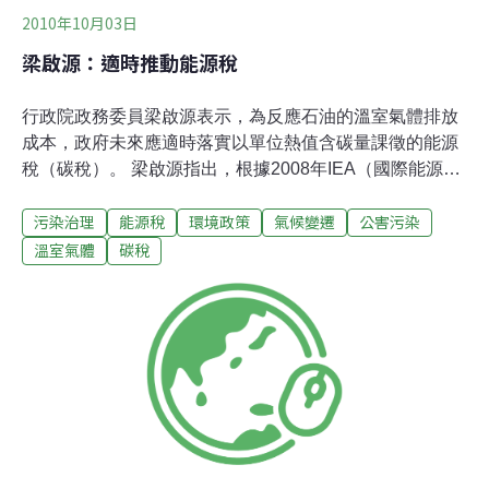
2010年10月03日
梁啟源：適時推動能源稅
行政院政務委員梁啟源表示，為反應石油的溫室氣體排放
成本，政府未來應適時落實以單位熱值含碳量課徵的能源
稅（碳稅）。 梁啟源指出，根據2008年IEA（國際能源總
署）統計，1990至2006年全球二氧化碳排放成長
污染治理
能源稅
環境政策
氣候變遷
公害污染
33.42%，台灣則成長137.38%，主因是台灣出口占GDP比
重近70%，許多二氧化碳排放與供應外國消費者有關。第
溫室氣體
碳稅
二個原因是台灣製造業（特別是能源密集產業）占能源比
率偏高。他也指出，台灣1999到2006年平均經濟成長不到
4%，但二氧化碳排放年平均成長率是4.25%，高於經濟成
長且居高不下，如果往後經濟成長重新加速，則二氧化碳
排放成長率會更高，將會是很大的問題。不過，他說，在
政府重視節能減碳下，2008年二氧化碳排放降4%，2009
年續降5%，這兩年的二氧化碳降幅均高於經濟成長率的降
幅。梁啟源建議，應落實合理的能源價格政策，朝野各黨
對於落實合理能源價格政策應有共識，否則台灣將永遠沒