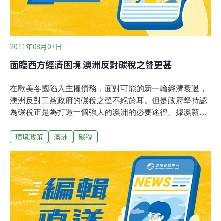
2011年08月07日
面臨西方經濟困境 澳洲反對碳稅之聲更甚
在歐美各國陷入主權債務，面對可能的新一輪經濟衰退，
澳洲反對工黨政府的碳稅之聲不絕於耳。但是政府堅持認
為碳稅正是為打造一個強大的澳洲的必要途徑。據澳新社
報導，反對黨聲稱最新的全球經濟頹勢是工黨政府必須放
環境政策
澳洲
碳稅
棄碳稅的另一個理由。這個觀點得到了澳洲工商會
（ACCI）的支持，稱政府建議的碳稅正在摧毀消費者信
心，並在全球經濟前途未卜時使澳洲商業更易遭到損害。
但是財長斯萬說，碳稅要到2012年7月1日才開始實施；澳
洲的經濟潛力正處世界最強勁之列，更何況澳洲應對全球
經濟衰退有案可查。