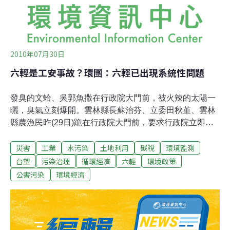
2010年07月30日
六輕是工安事故？環團：六輕已出現系統性問題
發臭的文蛤、吳郭魚撒在行政院大門前，被火辣的太陽一
曬，臭氣立刻爆開。雲林縣長蘇治芬、立委田秋堇、雲林
縣農漁民昨(29日)跪在行政院大門前，要求行政院立即調
查麥寮六輕火災、還給長期受六輕危害的農漁民一個公
災害
工業
水污染
土地利用
碳稅
環境監測
道。日正當中，一堆人跪在行政院前，全身汗濕，忍著魚
臭味，膝蓋又熱又痛，叫了半天「吳院長你出來！」吳敦
台塑
污染治理
循環經濟
六輕
環境政策
義連個影子都沒有。立委劉建國說，六輕大火事件未釐
公害污染
環境經濟
清，行政院就急著宣布六輕五期、國光石化繼續推動，居
民情何以堪，「難道這是台塑六輕的行政院、不是人民的
行政院？」蘇治芬等人怒而拿起臭文蛤丟進大門內，行政
院五組組長廖耀宗出來回應，但還是強調六輕五期與火災