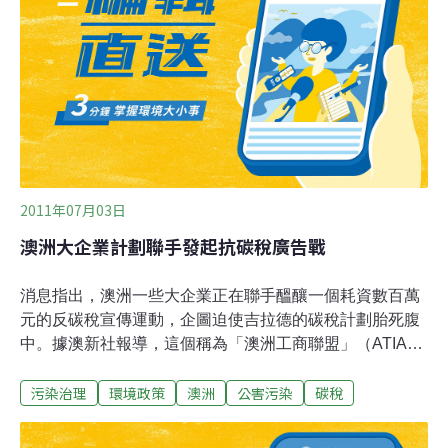
告宣傳碳稅進行了辯護，「讓我們對（廣告的）規模和範
圍有一個認識。」吉拉德否認碳稅廣告違背了競選承諾，
她認為這是在抵制那些對公眾的誤導。
2011年07月03日
澳洲大企業計劃聯手發起抗碳稅廣告戰
消息指出，澳洲一些大企業正在聯手醞釀一個耗資數百萬
元的反碳稅宣傳運動，企圖迫使吉拉德的碳稅計劃胎死腹
中。據澳新社報導，這個稱為「澳洲工商聯盟」（ATIA）
的聯盟計劃出手起碼1千萬元，借用幾乎所有的媒體把反
污染治理
環境政策
澳洲
公害污染
碳稅
對碳稅的廣告傳遍全澳洲，包括電視、廣播、互聯網和社
交網絡等。澳洲媒體費爾法克斯報導說，參加聯盟的企業
和團體有澳洲工商會（ACCI）、澳洲礦產協會