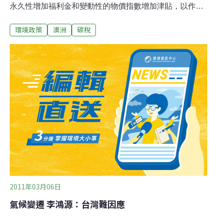
永久性增加福利金和變動性的物價指數增加津貼，以作為
成本生活費增加的補償。澳洲聯邦政府將永久性增加全國
環境政策
澳洲
碳稅
340萬養老金領取者的福利金，以彌補碳稅所帶來的額外
生活支出。目前，聯邦政府和多黨氣候變化委員會尚未決
定養老金增加金額，財政部對碳價對家庭生活成本影響的
估算尚未完成。吉拉德正在與多黨氣候變化委員會對碳價
做最後階段的商討。氣候變化部長康貝特（Greg
Combet）說，超過一半以上的碳稅收入將用於補貼中低收
入家庭。
2011年03月06日
氣候變遷 李鴻源：台灣難因應