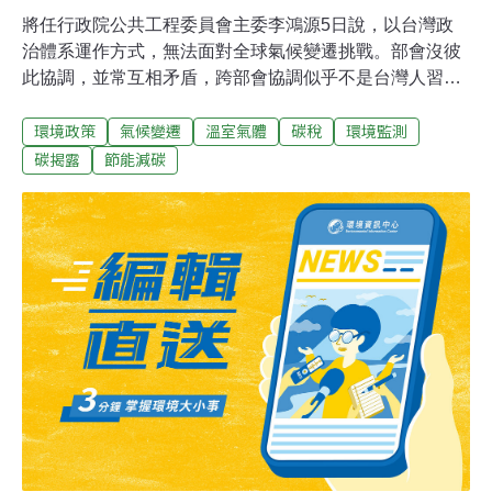
將任行政院公共工程委員會主委李鴻源5日說，以台灣政
治體系運作方式，無法面對全球氣候變遷挑戰。部會沒彼
此協調，並常互相矛盾，跨部會協調似乎不是台灣人習
慣。「氣候變遷、產業政策與風險管制」研討會於台大舉
環境政策
氣候變遷
溫室氣體
碳稅
環境監測
辦，台大土木工程系教授李鴻源在會中表示，台灣節能減
碳政策似乎說得比做得多。台灣水回收比例低，原因就是
碳揭露
節能減碳
台灣水價和電價幾乎是全世界最低。他說，國際上現在推
行「碳揭露」專案（CarbonDisclosure Project），要求企
業揭露年度製造多少碳排放量，以調查全球大型企業揭露
與減緩溫室氣體排放現況與策略，彰顯企業責任。李鴻源
表示，去年台灣已有38家企業被要求「碳揭露」，包括南
亞塑膠工業公司、台灣積體電路製造公司、廣達電腦公
司、台灣塑膠工業公司與鴻海精密工業公司等全台灣最有
錢企業，占台灣總市值已超過新台幣9.1兆元。他說，這38
家企業再加台灣中油公司和台灣電力公司，就占台灣能源
與工業燃料燃燒排放量