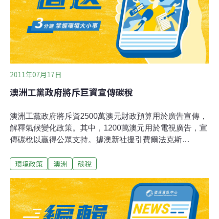
2011年07月17日
澳洲工黨政府將斥巨資宣傳碳稅
澳洲工黨政府將斥資2500萬澳元財政預算用於廣告宣傳，
解釋氣候變化政策。其中，1200萬澳元用於電視廣告，宣
傳碳稅以贏得公眾支持。據澳新社援引費爾法克斯
（Fairfax）報紙的報導，政府財政預算已經撥出額外的
環境政策
澳洲
碳稅
1370萬澳元專款用於「公共信息」，利用網站、傳單和其
它傳播管道，向公眾介紹政府碳稅政策的細節。然而，政
府也面臨廣告競爭的風險。澳洲貿易與工業聯盟，受煤炭
工業與礦業理事會的支持，將耗資1000萬澳元進行反碳稅
宣傳。同時，總理吉拉德對政府耗資1200萬澳元於電視廣