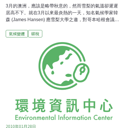
3月的澳洲，應該是略帶秋意的，然而雪梨的氣溫卻遲遲
居高不下。就在3月以來最炎熱的一天，知名氣候學家韓
森 (James Hansen) 應雪梨大學之邀，對哥本哈根會議後
的「實際解決方案」進行演講。韓森為美國航太總署
氣候變遷
碳稅
(NASA)太空研究所所長，目前也擔任哥倫比亞大學教授。
20年前 為暖化作證韓森最著名的「功績」即是1988年於
美國國會作證，首次公開指出全球暖化現象確實存在，且
證據皆指向人類活動為暖化主要原因，也因此有人稱韓森
為暖化學之祖 (Grandfather of Global Warming)。但他於
演講時提到，在那兩年出席聽證會後，他發現他只想專注
於科學研究，而不想成為公眾焦點，因此後來的15年，他
在公眾議題上保持沉默。直到2004年，他認為美國政府在
暖化議題上完全沒有貢獻，因此決定重出江湖，盡量客觀
地以科學家的身分，填補科學與政策間的空缺地帶。而他
認為這點十分重要，因為如果科學家不挺
2010年01月28日