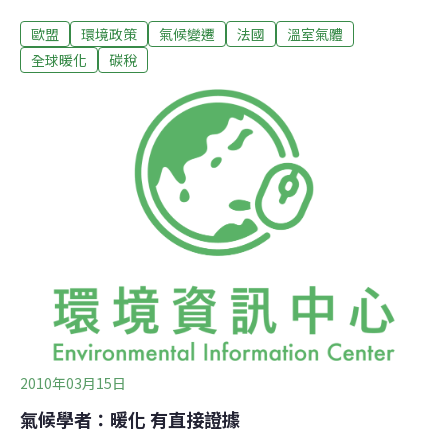
氣候變化，降低對石油的依賴，改變家庭和企業的能源消
歐盟
環境政策
氣候變遷
法國
溫室氣體
費習慣而在稅收方面進行調整。然而高達7成左右的法國
民眾不贊成收取碳稅，認為有關方案雖然規定徵收碳稅後
全球暖化
碳稅
每戶家庭將在個人所得稅和社會福利稅方面享受相應的減
免，而企業將在投資方面獲得補償，但碳稅累計會使得物
價大幅上升。媒體分析法國是準備為對歐盟以外的國家和
地區設置同樣的稅收而努力，這一稅收被稱為「碳關
稅」，而法國率先徵收碳稅並提議徵收碳關稅，能使該國
佔據道德高地。此外，歐盟各國面臨的二氧化碳排放問題
並不相同且各有利益，其內部很難對碳稅問題達成一致。
在去年7月下旬舉行的歐盟成員國環境部長非正式會議
上，與會各國明確拒絕法國有關碳關稅的提議，認為碳關
稅是「新形式的生態帝國主義」。
2010年03月15日
氣候學者：暖化 有直接證據