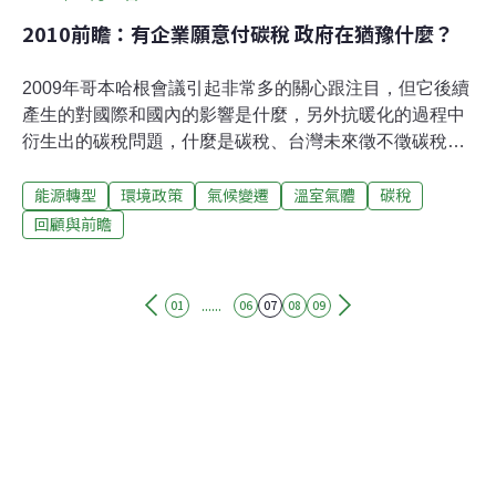
2010前瞻：有企業願意付碳稅 政府在猶豫什麼？
2009年哥本哈根會議引起非常多的關心跟注目，但它後續
產生的對國際和國內的影響是什麼，另外抗暖化的過程中
衍生出的碳稅問題，什麼是碳稅、台灣未來徵不徵碳稅
等，這是一個值得持續關心的題目。針對碳稅的部分，和
能源轉型
環境政策
氣候變遷
溫室氣體
碳稅
我們未來到底有何關連？低碳生活部落格主編張楊乾：
2009年的哥本哈根氣候談判，其實本來想談出一個新的協
回顧與前瞻
議以接續京都議定書，但各國顯然並無共識。所以早在
2009年9月的時候，各國已經想到一個說法，就是「一個
協定，兩個階段」。也就是先做出個政治上的決定，後續
......
01
06
07
08
09
的留待2010年繼續協商。因此，該會議最後所擬定的「哥
本哈根協定」，和京都議定書並沒有接續的關係，兩者可
說是並行的。對哥本哈根協定期望不必過高 本國政策才是
關鍵根據哥本哈根協定，各國必須在2010年墨西哥所舉行
的第16屆締約國會議(COP16)中達成新的協定以接續京都
議定書。但截至目前為止，簽署了哥本哈根協定的只有澳
洲、加拿大、吐瓦魯等4個國