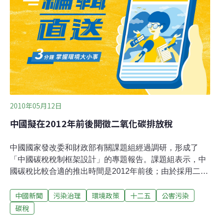
切割處理，雙方不歡而散。彰化環盟理事長蔡嘉陽怒吼：
「吳敦義下台，不要跟邪惡的政權站在一起，站在人民這
一邊！」台塑應補償農漁民損失麥寮六輕25日大火後，疑
似落塵、火灰引發附近魚塭文蛤、鴨隻瞬間死亡。29日雲
林縣政府、農漁民北上立法院舉行公聽會，要求六輕
2010年05月12日
中國擬在2012年前後開徵二氧化碳排放稅
中國國家發改委和財政部有關課題組經過調研，形成了
「中國碳稅稅制框架設計」的專題報告。課題組表示，中
國碳稅比較合適的推出時間是2012年前後；由於採用二氧
化碳排放量作為計稅依據，需要採用從量計徵的方式，所
中國新聞
污染治理
環境政策
十二五
公害污染
以適合採用定額稅率形式；在稅收的轉移支付上，應利用
碳稅重點對節能環保行業和企業進行補貼。近日，國家發
碳稅
改委有關專家在「中國綠色公司年會」上表示，「我們碳