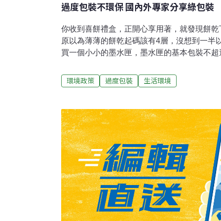
過度包裝不環保 國內外專家分享綠包裝
你收到喜餅禮盒，正開心享用著，就發現餅乾
原以為薄薄的餅乾起碼該有4層，沒想到一半
買一個小小的墨水匣，墨水匣的基本包裝不超
上拿下來的整個包裝面積卻有A4紙張那麼大
不陌生。你不禁納悶，產品的包裝，不能更環
環境政策
過度包裝
生活環境
回一堆垃圾嗎？生活上除了喜餅、墨水匣，還
過度包裝的現象，對於過度包裝，其實環保署
的限制產品過度包裝規定，有關糕餅、化妝品
光碟等等，都有明確規範。但是，法規條文一
比對法規，看看自己手上的禮盒包裝是否違法
會可以去了解現行環保署對於過度包裝的相關業
24日舉辦「綠色包裝推動計畫論壇暨99年包
別邀請日本包裝技術協