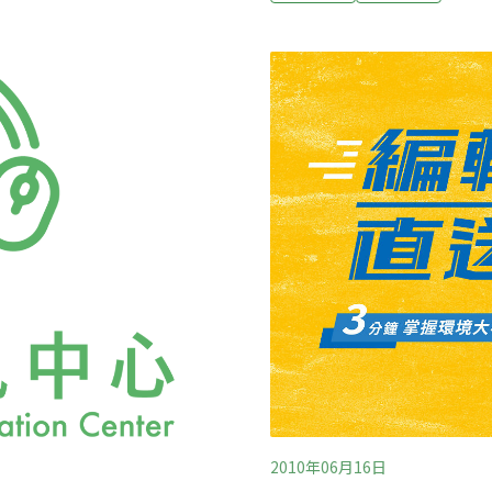
。環保局五科科長蘇芳慧強
從「餐點有無過度包裝」及
局不僅於當時宣導，每年也邀
察。包裝部份，負責評分的
不願給店家改善的機會，店
對於漢堡、三明治大多以抗
，違規禮盒要改善並不難，
配塑膠上蓋，大同小異。但
可減少過度包裝。
採用塑膠刀叉並以大紙盒盛
外耗費免洗餐具。此外，肯
供塑膠底座，及星巴克的紙
2010年06月16日