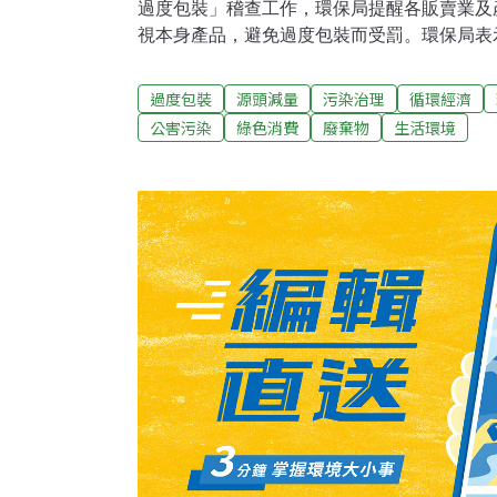
過度包裝」稽查工作，環保局提醒各販賣業及
視本身產品，避免過度包裝而受罰。環保局表示
發布「限制產品過度包裝」法令以來，每年約可
料，目前環保署更積極鼓勵業者於設計產品包
過度包裝
源頭減量
污染治理
循環經濟
毒、可回收再生」的綠色設計理念，盡量減少
公害污染
綠色消費
廢棄物
生活環境
正落實「源頭減量」的觀念。環保局指出，當
品行銷不可或缺的要素，產品的包裝也不例外
物指令」即規定包裝必須減量、減毒、可回收
「限制商品過度包裝通則」，要求包裝必須材
構簡單化。可見包裝綠色設計將逐漸成為產品
的產品，未來在國際上的市場將越來越狹小。