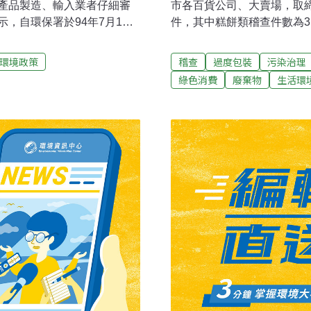
產品製造、輸入業者仔細審
市各百貨公司、大賣場，取締
，自環保署於94年7月1日
件，其中糕餅類稽查件數為31
節省6900公噸的包裝材
品類84件、光碟類383件
裝的過程秉持「減量、減
製造商管轄縣市環保局依法
環境政策
稽查
過度包裝
污染治理
不必要的隔層或裝飾等，真
度包裝，製造不必要的垃圾
綠色消費
廢棄物
生活環
前綠色設計已成為國際間產
台幣3萬元以上、15萬元以
，歐盟的「包裝及包裝廢棄
處分1個月以上、1年以下
再生；而中國大陸正訂定
項稽查結果，蕭裕正相當滿
料減量化、材料適當化及結
環保意識逐漸抬頭，正是社
的基本規範，沒有環保包裝