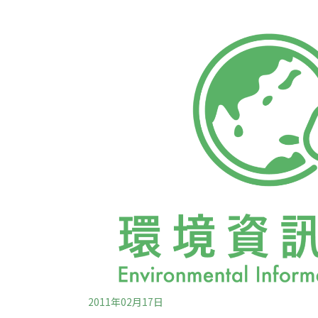
張就九萬，對小成本經營的店家，是沉重負擔
調，限制過度包裝的政策於95年實施，環保
集相關產業的協會宣導，已盡可能宣導，並非
家若對開罰不滿，可以提起申訴。蘇芳慧建議
建議把禮盒內的襯墊拿掉，增加實物數量，就
2011年02月17日