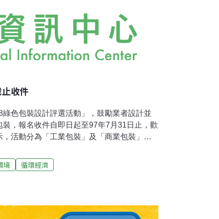
截止收件
008綠色包裝設計評選活動」，鼓勵業者設計並
裝，報名收件自即日起至97年7月31日止，歡
示，活動分為「工業包裝」及「商業包裝」兩
「電機電子產品類」、「食品類」及「其它產
界專家組成評審團，選出10件優選產品，由環
環境
循環經濟
準包括「綠色概念」、「經濟及環境效益」及
概念」占60％，包括：省資源、易回收、低污
占10％，例如：減少包材及物流成本、降低包
創意」占30％，包括：綠色設計創意、結構設
用性…等等。活動辦法可自環保署「限制產品