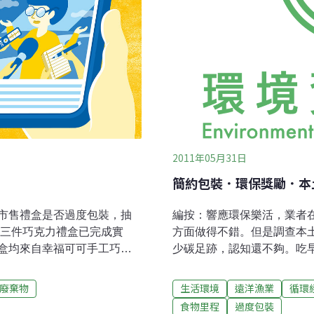
2011年05月31日
簡約包裝．環保獎勵．本
市售禮盒是否過度包裝，抽
編按：響應環保樂活，業者
的三件巧克力禮盒已完成實
方面做得不錯。但是調查本
盒均來自幸福可可手工巧克
少碳足跡，認知還不夠。吃
家抱怨，創業僅兩、三年，先
善，為此，評選同時將「減
外，環保局實測後就直接開
善食材」列入觀察面向，檢
廢棄物
生活環境
遠洋漁業
循環
要時間，一張罰單三萬，三
時也要愛護地球。不過度包
食物里程
過度包裝