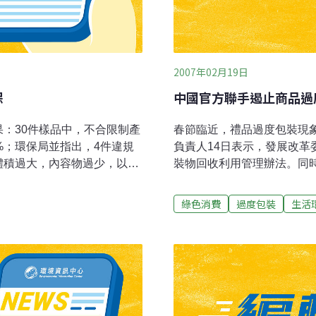
2007年02月19日
保
中國官方聯手遏止商品過
：30件樣品中，不合限制產
春節臨近，禮品過度包裝現
%；環保局並指出，4件違規
負責人14日表示，發展改
體積過大，內容物過少，以致
裝物回收利用管理辦法。同
計、材料選用、回收利用、
裝問題。按照國際一般規定
綠色消費
過度包裝
生活
過就屬於「過度包裝」。而
展改革委員會表示將制定規
品價格的比例嚴格限定﹔加
進行價格欺詐等違法行為。