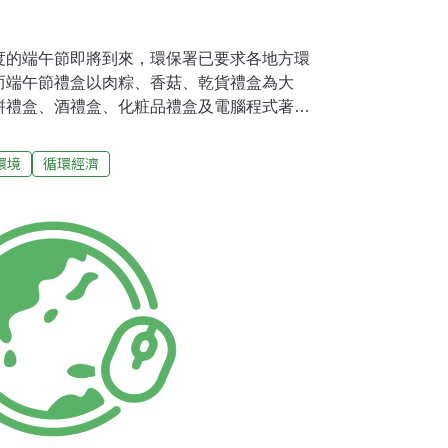
度的端午節即將到來，環保署已要求各地方環
而端午節禮盒以肉粽、香菇、乾貨禮盒為大
餅禮盒、酒禮盒、化粧品禮盒及電腦程式著作
。台中縣環境保局呼籲業者應遵守「限制產品
處3萬元以上，15萬元以下的罰鍰。台中縣環
環境
循環經濟
午節禮盒時，不要購買過度包裝的商品，內容
保局強調，消費者在評估禮盒包裝是否符合環
多，禮盒包裝過於鬆散與禮盒包裝材質種類太
一起為環境多盡一份心力。