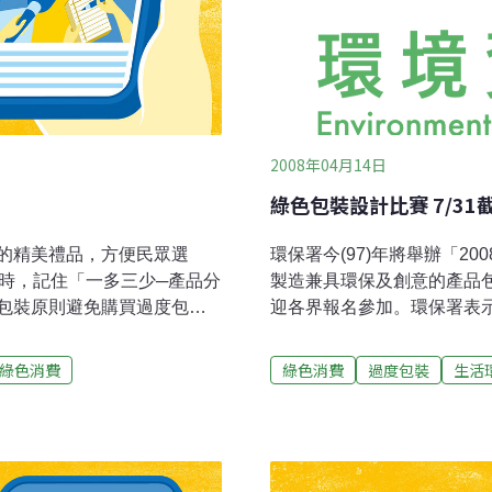
2008年04月14日
綠色包裝設計比賽 7/31
的精美禮品，方便民眾選
環保署今(97)年將舉辦「2
品時，記住「一多三少─產品分
製造兼具環保及創意的產品包
包裝原則避免購買過度包裝
迎各界報名參加。環保署表
理的困擾。民眾可發揮個人
組，「商業包裝」再細分為
保局表示，製作具環保概念
品」三類，將由產、官、學
綠色消費
綠色消費
過度包裝
生活
球的好方法。依照規定糕餅
保署公開頒獎表揚。評分標
工食品禮盒包裝層數應在二
「創意」三項，其中「綠色
外，中秋節民眾如辦理烤肉
染等；「經濟及環境效益」
將垃圾打包放置垃圾桶或帶
材對環境之衝擊…等等；「
廚餘產生，讓我們在歡渡中
計創新性、作品美觀性、實