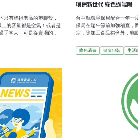
環保新世代 綠色過端陽
下只有墊得老高的塑膠殼，
台中縣環境保局配合一年一
以上的容量都是空氣！或者是
保局在端午節前加強稽查，
過手掌大，可是從賣場的架
宗，除加工食品禮盒外，糕
！像這樣子的經驗，許多人都
光碟等均列入重點查察項目
保一點嗎？我們應該花錢買
過度包裝」管制規定，以免遭
綠色消費
過度包裝
生活
有許許多多產品都可能出現
保局呼籲消費者，在採購端
是有規定的。根據環署公告
「實在」最重要。台中縣環
、酒類、加工食品以及電腦
保時，避免購買包裝層數過
點也不平易近人，民眾想要
複雜的端午節禮盒，請大家
，還真不簡單。現在有個機
務，環保署即將於2月23、
裝減量協議成果發表會」，特