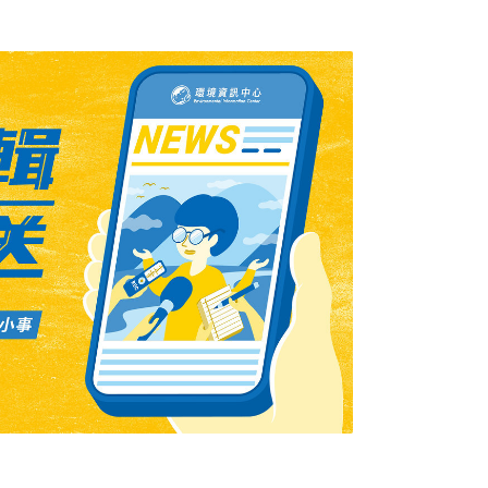
「隨餐所附衛生紙是否使用再生紙製品」觀
台灣環境資訊協會祕書長陳瑞賓觀察，各店家
油包裝紙或塑膠袋包裝，飲料則是紙杯盛裝搭
仍有部份餐點可再改進，例如麥當勞的鬆餅餐
裝，相對於其他早餐，有過度包裝之嫌，且額
德基、丹堤、怡客為了避免飲料傾倒，額外提
製底座，都