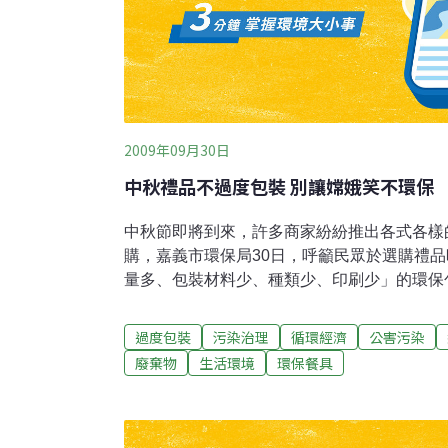
2009年09月30日
中秋禮品不過度包裝 別讓嫦娥笑不環保
中秋節即將到來，許多商家紛紛推出各式各樣
購，嘉義市環保局30日，呼籲民眾於選購禮
量多、包裝材料少、種類少、印刷少」的環保
的產品，以節約自然資源，減少廢棄物回收處
巧思、重複利用使用過的包裝材料，嘉義市環
過度包裝
污染治理
循環經濟
公害污染
中秋節禮品，如此更能表達心意，也是愛護地
廢棄物
生活環境
環保餐具
禮盒包裝層數應在三層以下，化妝品、酒或加
層以下，複式禮盒包裝層數應在二層以下。此
活動請自備環保餐具組，準備適量的美食，並
回家，如此不僅乾淨衛生，亦可減少廢棄物、