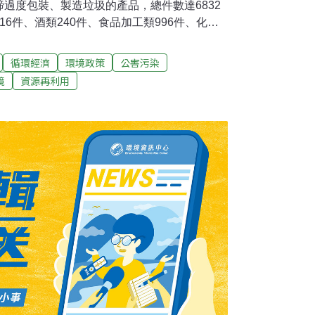
過度包裝、製造垃圾的產品，總件數達6832
6件、酒類240件、食品加工類996件、化妝
。值得慶幸的是，只有7件疑似不合格，分別行文
處置。環保局長蕭裕正指出，為行銷商品，過
循環經濟
環境政策
公害污染
，恐違反「資源回收再利用法」，依法可處新
境
資源再利用
下罰鍰，若未改善將按日連續處罰，情節嚴重得
停工、停業，甚至勒令歇業，相當嚴峻。面對這
意，他認為，努力宣導終於有了成效，而廠商
會邁向進步的象徵。