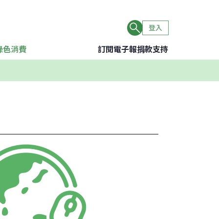
登入
綠色消費
訂閱電子報
捐款支持