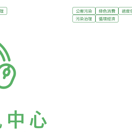
手，然而，包括便利商店在
（蓋）、隔板或保麗龍墊底
責！根據廢棄物管理法第15
30億元的市場，然而，比
理
公害污染
綠色消費
過度
生的廢棄物若具有不易清除
場規模的一半。雖然有些人
污染治理
循環經濟
具回收再利用之價值這些特
無用垃圾，而繁複多層、非
的製造、輸入業共同負擔起
計，垃圾中約有1/4至1/
任的販賣業者種類，環保署
間，由於月餅包裝的影響，
在《應設置資源回收設施之容
日起，即將上路的「限制過
其他應遵行事項》中，規定
消基會，自去年起，每年中
連鎖清潔及化妝品零售業、
進行隨機抽樣，並經評選後
購買包裝較具環保的商品。