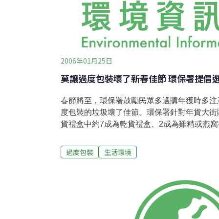
2006年01月25日
莫讓過度包裝壞了新春佳節 環保署提倡
春節將至，環保署鼓勵民眾多選購年獲時多注
度包裝的垃圾壞了佳節。環保署針對年貨大街
貨禮盒中約7成為乾貨禮盒、2成為雞精或燕窩
糕餅禮盒與酒禮盒；而判別產品是否過度包裝
禮品份量多、包裝材料少、種類少、印刷少。
過度包裝
生活環境
保署已於去(2005)年7月1日公告「限制產品
月1日實施，管制糕餅、化粧品、酒類的禮盒
第二階段自明年7月1日實施，納入加工食品
裝層數或包裝體積比值的業者，將受到3萬元以
限期改善。環保署籲請業者儘早在法令實施前
符合大眾對合理包裝的期待，並降低廢包裝材