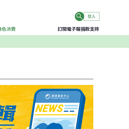
登入
綠色消費
訂閱電子報
捐款支持