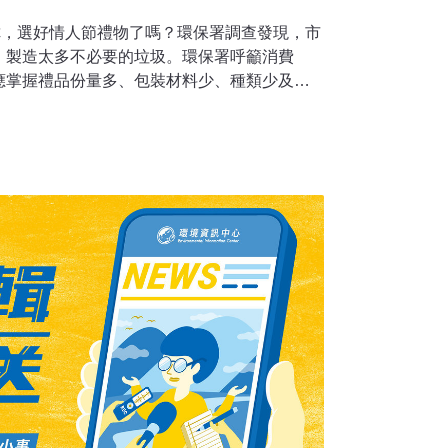
你，選好情人節禮物了嗎？環保署調查發現，市
，製造太多不必要的垃圾。環保署呼籲消費
應掌握禮品份量多、包裝材料少、種類少及印
過度包裝的商品。 環保署在新光三越台北天母
GO忠孝店、遠東百貨寶慶店及誠品敦南店等5
，針對69個專櫃所推出的情人節禮盒約450件
約三成，且仍有襯墊過大、包裝層數過多及禮
問題。其中加工食品類禮盒約250件，合格率
0件，合格率約五成。 環保署建議民眾選購禮
，層層包裝沒必要，多餘襯墊不需要，材質簡
」的環保口訣，少一層包裝就是少一份垃圾。
日將開始管制產品包裝，第一階段自7月1日實