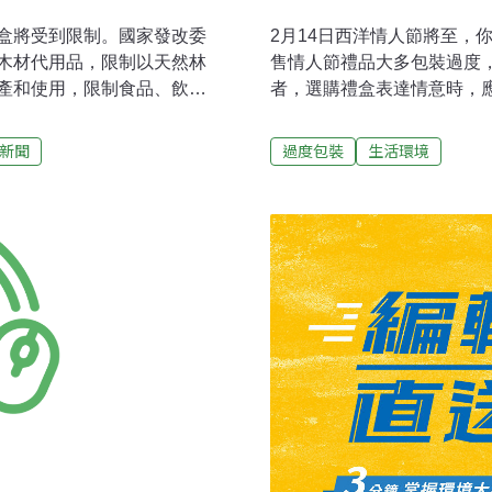
盒將受到限制。國家發改委
2月14日西洋情人節將至，
木材代用品，限制以天然林
售情人節禮品大多包裝過度
產和使用，限制食品、飲
者，選購禮盒表達情意時，
2015年中國國內木材供需
刷少等環保撇步，不要購買
委與科技部、林業局聯合提出了
店、衣蝶台北店、太平洋SO
新聞
過度包裝
生活環境
國家發改委相關負責人說，
家大型百貨公司進行抽樣調查
均森林面積0.132公頃，不
進行包裝檢視，發現合格率
長遠看，要從根本上解決木材
盒體積與內容物體積差距大等
用。
不到二成；化粧品禮盒約20
盒時謹記「禮盒實在最重要
單很重要，過度包裝我不要
此外，環保署提醒今年7月1
施，