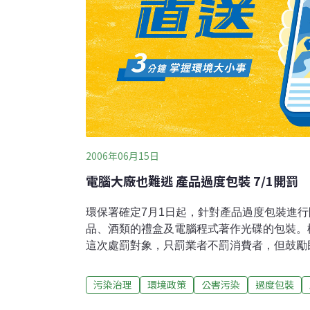
2006年06月15日
電腦大廠也難逃 產品過度包裝 7/1開罰
環保署確定7月1日起，針對產品過度包裝進
品、酒類的禮盒及電腦程式著作光碟的包裝。
這次處罰對象，只罰業者不罰消費者，但鼓勵
買包裝。為了環保政策能夠貫徹，桃園縣環保
於「賞罰分明」，考慮針對守法或配合廠商頒
污染治理
環境政策
公害污染
過度包裝
但規範標準會比環保署更嚴格，已經把中秋月