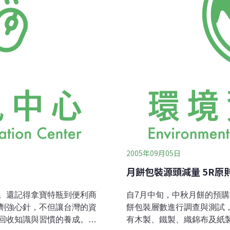
內容「實在」最重要；環保
2005年09月05日
月餅包裝源頭減量 5R原
。還記得拿寶特瓶到便利商
自7月中旬，中秋月餅的預
劑強心針，不但讓台灣的資
餅包裝層數進行調查與測試
回收知識與習慣的養成。時
有木製、鐵製、織錦布及紙