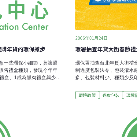
2006年01月24日
選購年貨的環保撇步
環署抽查年貨大街春節禮盒
意一些環保小細節，莫讓過
環保署抽查台北年貨大街禮盒
販售禮盒種類，發現今年年
制過度包裝法令，包裝灌水
禮盒、1成為臘肉禮盒與少數
多、包裝材料少、種類少及
的撇步則是「一多三少」：
 為了促進包裝材的回收，環
環境政策
過度包裝
環境
過度包裝」，第一階段自今年7
及電腦程式著作光碟的包裝，
類的禮盒，產品超過規定之包
上，15萬元以下的罰鍰，並
，改變產品的包裝設計，以
對環境的衝擊。 環保署呼