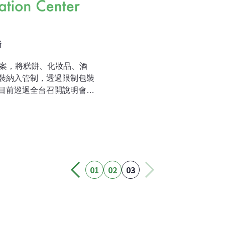
告
草案，將糕餅、化妝品、酒
裝納入管制，透過限制包裝
目前巡迴全台召開說明會，
分兩階段實施，第一階段於
第二階段2007年才適用。「限
裝空間比例及層數，各類禮
業者使用單一材質的包裝，以
至35%以下；層數部分，化
層以下，糕餅禮盒及電腦程式
01
02
03
，受管制業者必須接受抽驗，
表面必須依規定印上包裝體
消費者選購參考。此法將可