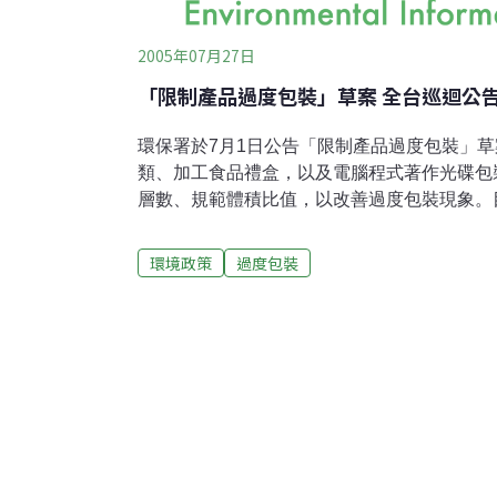
2005年07月27日
「限制產品過度包裝」草案 全台巡迴公
環保署於7月1日公告「限制產品過度包裝」
類、加工食品禮盒，以及電腦程式著作光碟包
層數、規範體積比值，以改善過度包裝現象。
諮詢廠商與環保團體等民間團體意見。該法將
2006年7月1日開始實施，加工食品業者則至
環境政策
過度包裝
制產品過度包裝」草案主要限制各類禮盒的包
盒的包裝空間比例應在25%以下。但為鼓勵
利回收再利用，故放寬單一材質禮盒包裝空間
粧品、酒及加工食品之禮盒的包裝層數應在2
著作光碟產品之包裝層數應在3層以下。未來
一旦發現超過標準，則要課處罰款。而且禮盒
積比值，稽核不合格的商品也將上網公告，供
導引廠商減少繁