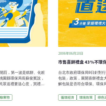
2006年06月10日
市售喜餅禮盒 43%不環
行開罰，第一波是糕餅、化粧
台北市政府環保局9日針對行
桃園縣環保局長蘇俊賓說，
包裝」政策，展開喜餅禮盒大
民眾送禮要送心意，買禮不
解包裝是否符合環保。環保
局正加強研擬取締措施，基
符合新規定的有13件，不合
發「桃園縣的綠色標章」，
的外盒過大，襯墊過高，外
廢棄物
循環經濟
環境政策
綠色
餅及年節禮盒列為取締重
者，為了節省資源，也配合