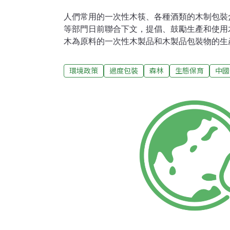
人們常用的一次性木筷、各種酒類的木制包裝
等部門日前聯合下文，提倡、鼓勵生產和使用
木為原料的一次性木製品和木製品包裝物的生
料、酒類等消費品的過度木質包裝行為。預計到
缺口將達1.4至1.5億立方米。為此國家發改
環境政策
過度包裝
森林
生態保育
中國
《關於加快推進木材節約和代用工作意見》。
中國是世界上木材資源相對短缺的國家之一，人
到世界平均水準的1/4，居世界第134位。從
供應問題，必須大力發展人工林和木材節約代