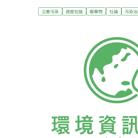
至今日，主要資源回收任務已由各地清潔隊接
內的所有販賣業者、零售與通路商，仍無法免
公害污染
過度包裝
廢棄物
社論
污染治
條，物品或其包裝、容器經食用或使用後，產
與處理、含長期不易腐化與有害物質之成分、
性，「販賣業者」就必須與物品或包裝、容器
回收、清除與處理的責任。至於應負擔回收責
於90年8月擴大公告，並在91年10月起改列
器或乾電池販賣業者範圍、設施設置、規格及
為量販店業、超級市場業、連鎖便利商店業、
交通場站便利商店業、汽機