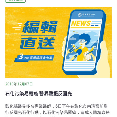
過去更早進入青春期，但青春期提早來臨的現象並不僅限
於女童，在男童身上也是一樣。研究人員是以1970年代所
進行的1項類似實驗做為基準，針對6200名保加利亞男孩
進行研究，測量孩子們的身高、體重、睪丸體積、陰莖長
度與周長。統計結果發現，當年研究顯示同樣族群的男
孩，大約在13歲到16歲之間進入青春期，而現在男孩的青
春期則是12歲到15歲之間就開始了。這項研究負責人狄平
德（Fnu Deepinder）接受媒體訪問時說，青春期提早來
臨對
2010年12月07日
石化污染易罹癌 醫界聲援反國光
彰化縣醫界多名專業醫師，6日下午在彰化市南瑤宮前舉
行反國光石化行動，以石化污染易罹癌，造成人體精蟲缺