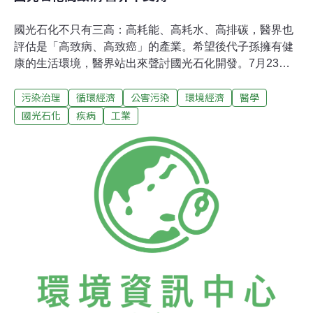
國光石化不只有三高：高耗能、高耗水、高排碳，醫界也
評估是「高致病、高致癌」的產業。希望後代子孫擁有健
康的生活環境，醫界站出來聲討國光石化開發。7月23日
開始發起的連署，截至8月9日，共352位醫師連署，其中
污染治理
循環經濟
公害污染
環境經濟
醫學
尤以胸腔科居多。台大教授吳焜裕表示，國光石化開發太
多不確定因素，政府應正視。國光石化雖然保證營運後碳
國光石化
疾病
工業
排量降到年1200萬噸，然而減少的一半，正好由六輕五期
補足。台灣到底還能承受這麼多的二氧化碳、有機化合物
的排放嗎？發起人之一，台中榮總醫院胸腔科顧問江自得
表示，國光石化排放的污染對廠區外150公里內的範圍最
嚴重，幾乎擴及整個台灣，人人自危。江自得說，石化業
產生的污染將導致氣喘病、心血管疾病，最可怕的是癌
症；而台灣石化產業早已自足，增加石化業，只為了外
銷。國光石化的興建，只會增加台灣污染；錢由財團賺
走，污染留給台灣。胸腔科執業醫師葉宣哲也說，石化產
業排出的有機化學物，硫氧化物（SO2）、二氧