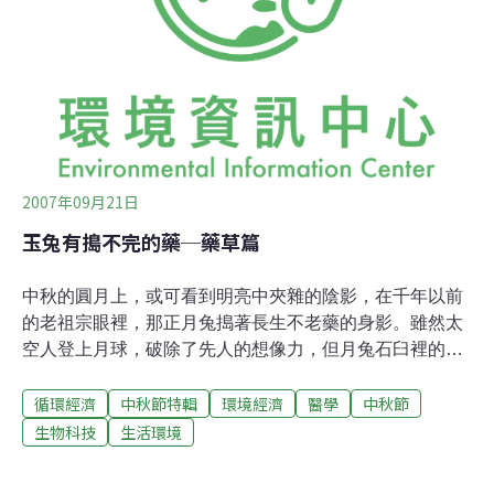
經驗，她用很文學性的描述：沙上有印，風中有音，光中
有影，死亡至深處不無魂魄之漂泊。到底有沒有看不見的
靈魂？從原始部落時代的萬神崇拜到多神教到近代主流的
一神教，所謂信仰與迷信之間該如何區別？孔子雖說不語
怪力亂神，不過他的真正意思是「存而不論」，或許有可
能存在，但是若我們不了解，就不必去討論批判，這是較
2007年09月21日
玉兔有搗不完的藥─藥草篇
中秋的圓月上，或可看到明亮中夾雜的陰影，在千年以前
的老祖宗眼裡，那正月兔搗著長生不老藥的身影。雖然太
空人登上月球，破除了先人的想像力，但月兔石臼裡的藥
草，卻從歷史中流傳至今，成為中國自然醫學的養生食
循環經濟
中秋節特輯
環境經濟
醫學
中秋節
源。藥草，來自大地的醫生如果動物生病，牠們會到土地
中自尋解藥。人類自然也被賦予了這項能力。老祖先從神
生物科技
生活環境
農開始，便懂得從植物中找出土地和人體關聯的秘密，這
些流傳下來被驗證了保健效果的藥草，就像是來自土地及