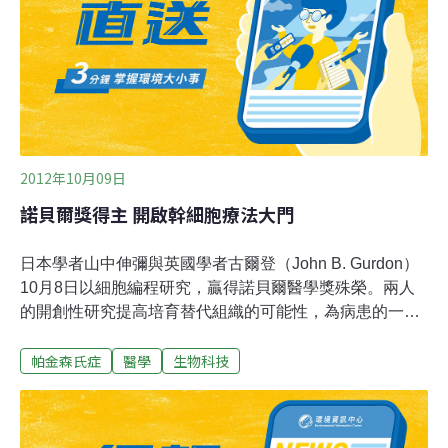
體而言可說是基於傳統知識或信仰的醫學。不論是現代或
傳統醫學，兩者皆需依賴生物多樣性，特別是在藥物生產
方面。儘管如此，當前生物多樣性的流失正影響藥物的開
發與生產，而且在威脅生物多樣性的因子當中，也有
2012年10月09日
諾貝爾獎得主 開啟幹細胞療法大門
日本學者山中伸彌與英國學者古爾登（John B. Gurdon）
10月8日以細胞編程研究，贏得諾貝爾醫學獎殊榮。兩人
的開創性研究提高培育替代組織的可能性，為病患的一大
福音。科學家希望利用重新編程的過程，製造出替代組
帕金森氏症
醫學
生物科技
織，以治療巴金森氏症（Parkinson's）等疾病，並在實驗
室研究疾病的源頭。40多年後，山中伸彌在2006年提出一
種出乎意料簡單的方法，能將成體細胞轉化成原始細胞，
而這些原始細胞反過來也能轉變成多種成體細胞。基本