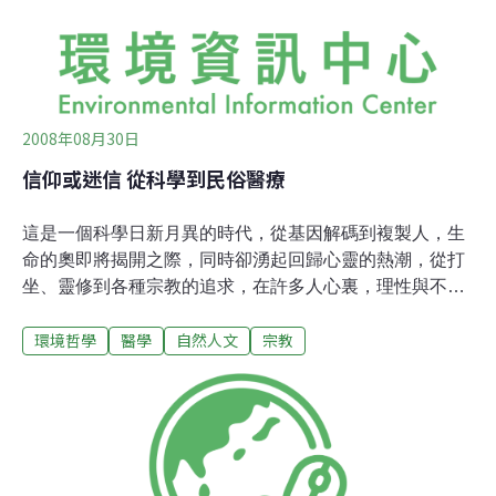
評估調查，結果證實台塑六輕排放的揮發性有機氣體
(VOCs)與當地民眾健
2008年08月30日
信仰或迷信 從科學到民俗醫療
這是一個科學日新月異的時代，從基因解碼到複製人，生
命的奧即將揭開之際，同時卻湧起回歸心靈的熱潮，從打
坐、靈修到各種宗教的追求，在許多人心裏，理性與不理
性，科學或超驗之間的鴻溝，似乎逐漸模糊了。最近龍應
環境哲學
醫學
自然人文
宗教
台出版的「目送」這本書中，她透露因為父親的死亡，開
始求索生死大問，感受到存在著一個世界，我們肉身觸不
到，肉眼看不見，可能存在，不能輕忽，向來非常理性的
她這麼形容：「像海上突來的閃電把夜空劈成兩半，天空
為之一破，讓你看見了這一生從未見過，最深的裂縫，最
神秘的破碎，最難解的滅絕。」於是，對這些親身碰觸的