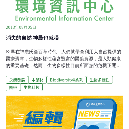
2013年08月05日
消失的自然 神農也感嘆
※ 早在神農氏嘗百草時代，人們就學會利用大自然提供的
醫療寶庫，生物多樣性蘊含豐富的醫藥資源，是人類健康
的重要基礎；然而，生物多樣性目前所面臨的危機正逐漸
威脅醫藥的開發與生產。本文帶領讀者認識傳統與現代醫
永續發展
中藥材
BiodiversityX系列
生物多樣性
藥對生物多樣性的依賴，以及生物多樣性流失對醫藥帶來
的威脅，最後提供在醫藥方面保護生物多樣性的下手處，
醫學
生物科技
邀請大家一同守護大自然的醫藥寶庫。 人類使用藥物已經
有很長的一段時間。早在史前時代，人類就已經把植物用
於醫療用途。除了治療疾病，藥物亦可用在保護、預防與
疾病的診斷。目前人類所使用的醫療途徑可分為兩大類：
現代醫學與傳統醫學，其中現代醫學指的是不分國界的科
學化醫學，而傳統醫學則相當多樣並且具有在地特色，整