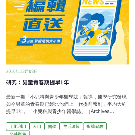
上，原始細胞相當於胚胎幹細胞，但胚胎幹細胞一直以來
存在爭議，因為取得胚胎幹細胞得先破壞人類胚胎。山中
伸彌的方法讓科學家可在不破壞胚胎的情況下，取得原始
細胞。位於斯德哥爾摩的卡洛林斯卡研究所
（KarolinskaInstitute）評審委員會表示：「古爾登和山中
伸彌的發現證明，特定細胞能在特定環境下，逆轉發育時
鐘。」委員會表示，山中伸彌和古爾登「因發現成體細胞
能在重新編
2010年12月08日
研究：男童青春期提早1年
最新一期「小兒科與青少年醫學誌」報導，醫學研究發現
如今男童的青春期已經比他們上一代提前報到，平均大約
提早1年。「小兒科與青少年醫學誌」（Archives
ofPediatrics and Adolescent Medicine）刊登了西達斯西
土地利用
人口
醫學
生活環境
永續發展
奈醫學中心（Cedars-Sinai Medical Center）的醫學研究
報告指出，先前已經有醫學研究統計發現，當今的女童比
公共衛生