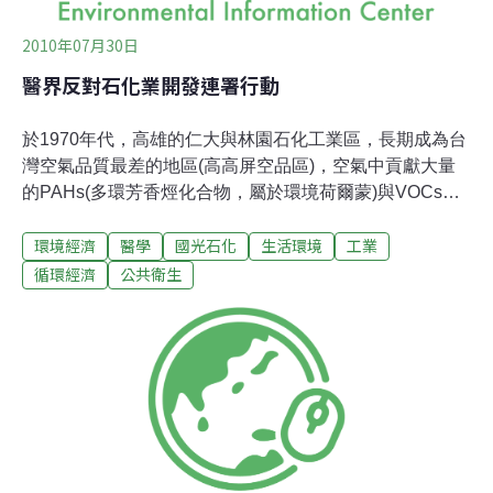
2010年07月30日
醫界反對石化業開發連署行動
於1970年代，高雄的仁大與林園石化工業區，長期成為台
灣空氣品質最差的地區(高高屏空品區)，空氣中貢獻大量
的PAHs(多環芳香烴化合物，屬於環境荷爾蒙)與VOCs；
致使工業區周圍居民非致癌性與致癌性發生率都顯著偏
環境經濟
醫學
國光石化
生活環境
工業
高，尤其在全癌症、肺癌、腎臟及泌尿器官癌、淋巴造血
組織、白血病等標準化死亡率都比較高。台塑六輕於1999
循環經濟
公共衛生
年營運前後，周圍五鄉鎮(麥寮鄉、台西鄉、崙背鄉、褒忠
鄉、東勢鄉)的癌症與非癌症，健康風險都超過可接受的安
全值(百萬分之一)；其中台西鄉的肝癌和全癌症發生率增
加3成與8成，惡性腫瘤與肺癌死亡率在六輕營運後的4至6
年，比運轉的1至3年明顯增加，且隨著時間變長而增加。
雲林縣麥寮的台塑六輕與彰化大城與芳苑的國光石化(八
輕)，兩大石化工業區，緊緊相連只隔著濁水溪。去年台灣
大學公共衛生研究所詹長權教授進行台塑六輕的健康風險