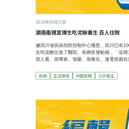
2010年05月27日
湖南衛視宣傳生吃泥鰍養生 百人住院
據四川省疾病預防控制中心獲悉，四川已有10
生吃泥鰍住進了醫院。有網友發帖稱，「這簡
當人看。假專家、假藥、假養生。連電視都在
湖南衛視一檔脫口秀節目《百科全說》的熱播
生熱潮，「喝綠豆湯、生吃長條茄子可治疑難
疾病
生活環境
中國新聞
公共衛生
火」等食療養生理念在大行其道。「廚房就是
就是最好的醫院」，諸如此類的養生理念被國
後，便得到全民推崇，食療養生變得炙手可熱
介紹了吃生泥鰍的食療功效，作者說她買了幾
清水洗乾淨後剁碎後吃下。吃完後體質變好了
北京中醫藥大學校長高思華教授指出，中醫確
肝、活血的作用，但應該做熟了再吃或經過炮
下的淤泥之中，現在環境污染比