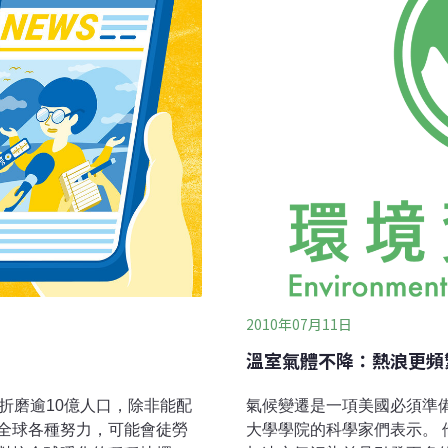
台灣。胸腔科執業醫師葉宣
物（SO2）、二氧
2010年07月11日
溫室氣體不降：熱浪更頻
折磨逾10億人口，除非能配
氣候變遷是一項美國必須準
全球各種努力，可能會徒勞
大學學院的科學家們表示。 