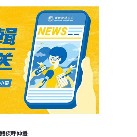
我們也都知道，海洋賦予我們每一秒呼吸。然
據這項迄今最全面的海洋暖化分析研究，海洋
結構、導致捕魚區萎縮、並開始將疾病傳給人
母、海鳥和浮游生物正往較冷的極地方向移
。海洋環境轉移速度比陸地快1.5到5倍。溫度
性別比例，因為溫度較高更可能孵出母龜
團體疾呼伸援