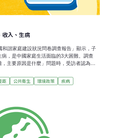
、收入、生病
中國和諧家庭建設狀況問卷調查報告」顯示，子
生病，是中國家庭生活面臨的3大困難。調查
難，主要原因是什麼」問題時，受訪者認為困
的教育費用越來越高（佔46.6%），其次是收
%），排在第3位的是家裏有病人（佔32%）。
差距
公共衛生
環境政策
疾病
用負擔重、家庭經濟收入低、家人的醫療照料
對的主要困難。這與媒體的反映和民眾在日常
村受訪者對孩子的教育費用越來越高的感受比
3個百分點；對於收入低家庭生活窘迫的感受，
4個百分點。農村選擇家務負擔太重的比重高於
住房擁擠的比重高於農村6.3個百分點；選擇家中
分點。這份報告顯示，6成家庭認為國家支持