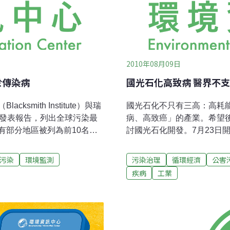
2010年08月09日
於傳染病
國光石化高致病 醫界不
mith Institute）與瑞
國光石化不只有三高：高耗
nd）合作發表報告，列出全球污染最
病、高致癌」的產業。希望
有部分地區被列為前10名。
討國光石化開發。7月23日
密斯研究所已在49個國家進行
署，其中尤以胸腔科居多。
上榜的國家已解決其污染問題，
定因素，政府應正視。國光石
污染
環境監測
污染治理
循環經濟
公害
然而減少的一半，正好由六
疾病
工業
化碳、有機化合物的排放嗎
得表示，國光石化排放的污染
整個台灣，人人自危。江自
管疾病，最可怕的是癌症；
了外銷。國光石化的興建，