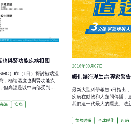
度也與腎功能疾病相關
2016年09月07日
SMC）昨（1日）探討極端溫
暖化讓海洋生病 專家警
灣，極端溫度也與腎功能疾
，但高溫是以中南部受到影
最新大型科學報告5日指出
醫學、衛生領域期刊共同呼籲
疾病在動物和人類間傳播，
見氣候變遷與人類健康的重
我們這一代最大的隱患。法
高溫
疾病
遷下的健康差異根據「台灣氣
（IUCN）世界保育大會上
IP），台灣部分地區的升溫
位科學家攜手彙編。約900
氣候變遷
全球暖化
疾病
認知高溫會增加心血管疾病
會。IUCN總幹事安德森（Ing
影響是全面性的，而在台灣