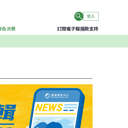
登入
綠色消費
訂閱電子報
捐款支持