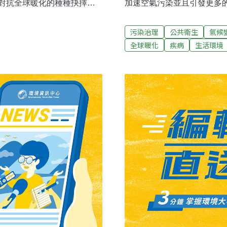
對抗全球暖化的種種抉擇，
加速空氣污染並且引發更多
來可能出現的4種景況。英國國
會威脅人類的健康。「氣候
）指出，「如果不儘快採取行動，
管制局「環境危害及健康效應」部門
污染治理
公共衛生
氣候
貧窮的努力化為烏有。」這
道。「熱浪是危及大眾健康
全球暖化
疾病
生活環境
ate for Development）
弱的族群。」麥吉警告，「
，低收入國家均將在氣候變
們必須準備好面對的。」氣
的這種熱浪將會更頻繁，間
大氣管理局國家氣候資料中心的氣候
示。 根據普度大學地球及大氣科
遷甚至可能使得地球的某些