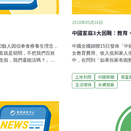
2010年05月16日
中國家庭3大困難：教育
0餘人因信奉食療養生理念，
中國全國婦聯15日發佈「
直就是胡鬧，不把我們百姓
女教育費用、收入低和家人
造假，我們還能活嗎？」。
中，在問到「如果你家有困
，在中國掀起了一輪全民養
難程度高的3項，首先是孩子
雜症」、「生吃泥鰍可去虛
入低家庭生活窘迫（佔43.1
土地利用
中國新聞
貧富
你家藥房」、「隔壁菜市場
調查結果顯示，子女教育費
生活環境
永續發展
內「最貴中醫」張悟本推出
負擔，已經成為中國家庭面
。據《不生病的智慧》一書
生活中的感受基本一致。農
條生泥鰍，去頭和內臟，用
城市受訪者更強烈，高出1
，從病病歪歪變得有力量。
也比城市受訪者明顯高出5.
實把泥鰍作為一味藥，有保
城市8.4個百分。城市選擇
製後使用。泥鰍生長在淡水
有病人的比農村高2.6個百