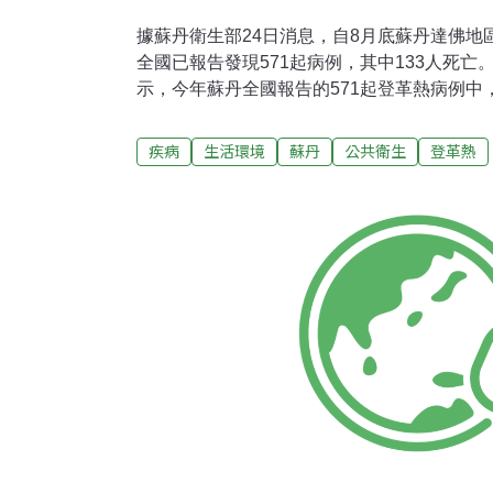
據蘇丹衛生部24日消息，自8月底蘇丹達佛地
全國已報告發現571起病例，其中133人死
示，今年蘇丹全國報告的571起登革熱病例中，
佛地區，共有523人，其中128人死亡。另外
病患集中在疫情最為嚴重的西達佛州和北達佛
疾病
生活環境
蘇丹
公共衛生
登革熱
遣的醫療專家組已抵達達佛地區指導防疫工作
一同展開疫情防控和病患治療。