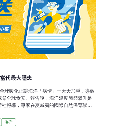
告當代最大隱患
，全球暖化正讓海洋「病情」一天天加重，導致
威脅全球食安。報告說，海洋溫度節節攀升是
新社報導，專家在夏威夷的國際自然保育聯盟
表示，這些經同儕審查的研究結果，是由12國80
0名領袖和環保人士齊聚檀香山市，參與這場大
海洋
er Andersen）在會上告訴記者：「我們都知