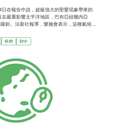
）14日在報告中說，超級強大的聖嬰現象帶來的
直在嚴重影響太平洋地區，巴布亞紐幾內亞
ea）受創最鉅。法新社報導，樂施會表示，這種氣候模
人面臨飢餓、貧困和疾病，樂施會疾呼國際社會
報告「及早行動因應超級強大聖嬰現象對挽救
疾病
缺水
 Super-charged El Nino Vital to Save
球巨大範圍的危機。」聯合國世界氣象組織
前因為太平洋海面溫度升高引發的聖嬰現象，是
會說，當前強大的聖嬰現象，到了2016年初恐
00萬人面臨飢餓、疾病和缺水，這場危機會慢慢發
亞太地區的巴布亞紐幾內亞、非洲的衣索比