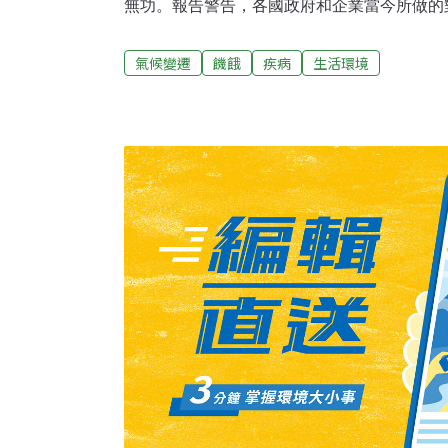
無功。報告警告，各國政府和企業當今所做的
將會決定2030年的世界樣貌。報告並列舉未
際發展部長歐布賴恩（Stephen O'Brien
氣候變遷
饑餓
疾病
生活環境
氣候變遷恐會讓過去數年來在開發中國家撲滅
項獲政府贊助的「未來發展趨勢」（The FutureClim
研究報告預測，不論世界主要經濟體如何發展
遷的相關影響中首當其衝，遭受重大打擊。