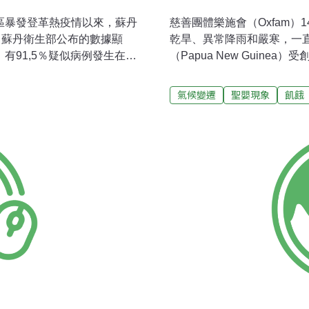
區暴發登革熱疫情以來，蘇丹
慈善團體樂施會（Oxfam
亡。蘇丹衛生部公布的數據顯
乾旱、異常降雨和嚴寒，一
有91,5％疑似病例發生在達
（Papua New Guin
，在達佛5個省中，約80％的
式導致太平洋地區約470萬
州。目前，世界衛生組織派
緊急加強援助，挽救生命。
氣候變遷
聖嬰現象
飢餓
，並與蘇丹衛生部防疫人員
生命至關重要」（Early Action on
Lives）寫說：「這是全
（WMO）11月曾警告，當
逾15年來威力最強大。樂施
會導致全球4000萬到50
酵。受災最嚴重的地方包括