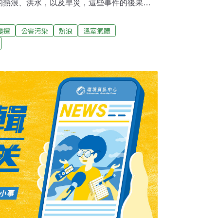
的熱浪、洪水，以及旱災，這些事件的後果都
變遷是典型的大眾健康問題。」美國聯邦疾病
主任麥吉辛(Michael McGeehin)說
變遷
公害污染
熱浪
溫室氣體
的災害，不但致命，並且為害的是社會中最脆
氣候變遷將會提高熱浪的頻率及強度，這是我
候變遷的模擬顯示近來幾周襲擊美國某些地區
隔將會更短，並且持續更久。美國國家海洋及
學家伊斯特林(David Easterling)表
學教授賀柏(Mtthew Huber)指出，氣候變
區域成為人無法居