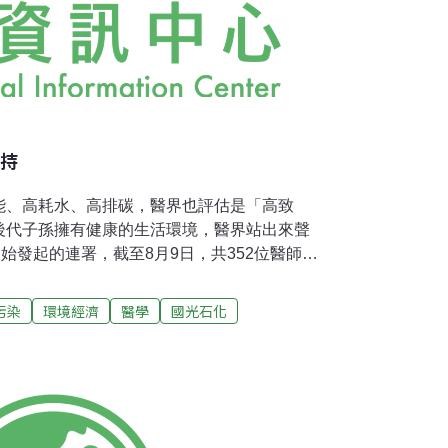
支持
能、高耗水、高排碳，醫界也評估是「高致
後代子孫擁有健康的生活環境，醫界站出來聲
開始發起的連署，截至8月9日，共352位醫師連
台大教授吳焜裕表示，國光石化開發太多不確
化雖然保證營運後碳排量降到年1200萬噸，
污染
環境經濟
醫學
國光石化
輕五期補足。台灣到底還能承受這麼多的二氧
？發起人之一，台中榮總醫院胸腔科顧問江自
對廠區外150公里內的範圍最嚴重，幾乎擴及
得說，石化業產生的污染將導致氣喘病、心血
而台灣石化產業早已自足，增加石化業，只為
只會增加台灣污染；錢由財團賺走，污染留給