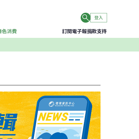
登入
綠色消費
訂閱電子報
捐款支持