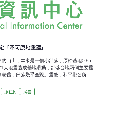
定「不可原地重建」
山上，本來是一個小部落，原始基地0.85
921大地震造成基地滑動，部落台地兩側主要擋
物老舊，部落幾乎全毀。震後，和平鄉公所依
認為三叉坑是一個危險部落，已不適合居住。
況下，宣佈禁止原地重建，之後委託規劃單位
原住民
災害
規劃設計，推動「三叉坑部落重建計
於原部落基地不再讓居民居住，留作公共設
地、停車場等），在部落東側價購將近2公頃的
訂變更為建地，再行分割分配給45戶遷住戶，
該案於89年四月經行政院原民會審議通過之
費為 8445萬元。然該案中，除了委託規劃單