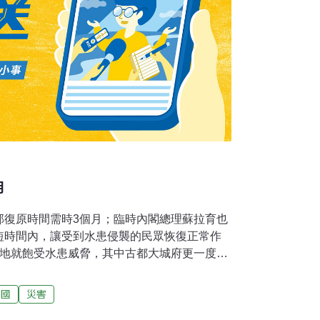
月
部復原時間需時3個月；臨時內閣總理蘇拉育也
短時間內，讓受到水患侵襲的民眾恢復正常作
各地就飽受水患威脅，其中古都大城府更一度水
慘重；隨著大水漸漸消褪，泰國政府也開始著手
，光是道路與橋樑的重建工程，所需的經費可
泰國
災害
5百萬美元）。高速公路局表示，此次水災共有