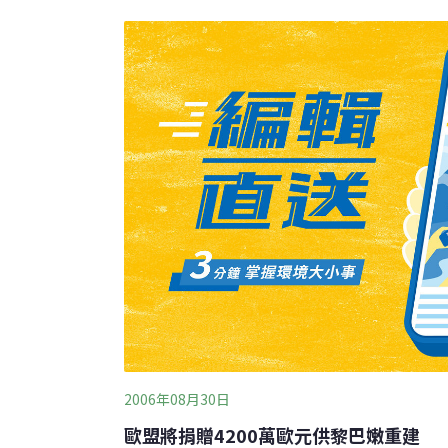
拖累，也沒有得到足夠的援助。一名聯合國派
表示，問題在於印尼政府、非政府組織和聯合
需求並不切合實際。印尼政府希望能避免重蹈2
尼亞齊一帶發生的重建永久性房舍的問題。當
了各式各樣的房子，到最後有些房子根本不適
政府所提的蓋永久房舍的決議，碰上印尼的貪
越的界
2006年08月30日
歐盟將捐贈4200萬歐元供黎巴嫩重建