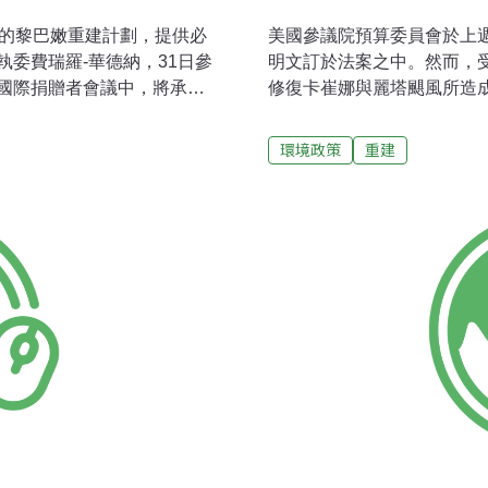
殘的黎巴嫩重建計劃，提供必
美國參議院預算委員會於上
委費瑞羅-華德納，31日參
明文訂於法案之中。然而，
國際捐贈者會議中，將承諾
修復卡崔娜與麗塔颶風所造
的首筆款項。此外，為回應黎
受颶風蹂躪半年後，仍需要
一整套重建進程的技術協
環境政策
重建
的重建工作，同時也將為黎