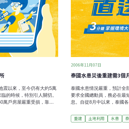
2006年11月07日
所
泰國水患災後重建需3個
大地震以來，至今仍有大約5萬
泰國水患情況嚴重，預計全
來臨的時候，特別引人關切。
要求全國總動員，務必在最
30萬戶房屋嚴重受損，靠近
息。自從8月中以來，泰國
外延伸到郊區，只有少數房
淹到2層樓以上，災情十分
地大部份的居民只靠一些簡
災後的重建工作，根據估計
重建
土地利用
水患
10月才發生的南亞大地震災情
能就高達30億泰銖（約9千