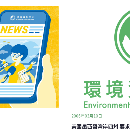
駐在中爪哇地區的協調人員
近400條高速道路沖毀需要
國三方對重建問題的認知與
國76個府中，就有47個府
004年底海嘯事件後，在印
大城府的重建經費，就高達1
時許多人道組織蜂湧而至蓋
工作，泰國政府設置了13
合人居住。另外，日惹當地
生組成救災隊。由於各地的
污和官僚系統和一些無法逾
間可能會長達3-4個月，不
在
2006年03月10日
美國墨西哥灣岸四州 要