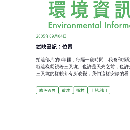
2005年09月04日
試映筆記：位置
拍這部片的6年裡，每隔一段時間，我會和攝
就這樣凝視著三叉坑。也許是天亮之前，也許
三叉坑的樣貌都有所改變，我們這樣安靜的看
等待著光線的移動。後來我慢慢發現，原來我
置」，這些位置成為我認識三叉坑的幾個切面
綠色影展
重建
遷村
土地利用
那年冬天三叉坑人都走了，我們卻相反的留了
明家的鐵皮屋待著。對我這個來自嘉南平原的
地，部落已經毀了，原本對於三叉坑舊部落是
但山谷裡的日子，跟著銀明和建治種菜、打工
泰雅語漢語交雜的家人對話，卻意外的補足了
位置是組合屋會議室的一角，拍攝久了，族人