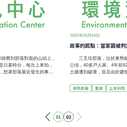
2005年09月04日
故事的起點：當家園被判
影師爬到部落對面的山頭上，
三叉坑部落，位於東勢鎮的
是日暮時分，每次上來拍，
公頃，40多戶人家。4年前
，想著部落最近發生的事，
土牆遭到破壞，並且由於建
在部落裡有幾個熟悉的「位
據成大防災中心探勘結果，
。第一個位置就在山谷裡，
而在與部落溝通不完全的狀
綠色影展
重建
土地利用
下來，有很長一段時間在銀
（怡興工程顧問有限公司）
平地人來說，當我來到此
畫」。 該案最大的設計在
不可能產生依戀與感情的，
施（如教堂、活動中心、綠
、吃飯洗碗、安靜的聆聽著
平坦土地，預計徵收之後編
01
02
我對三叉坑的感情。第二個
此為「以地易地」的精神。
習慣把那個角落留給我們擺
後，由行政院核定在案，總經