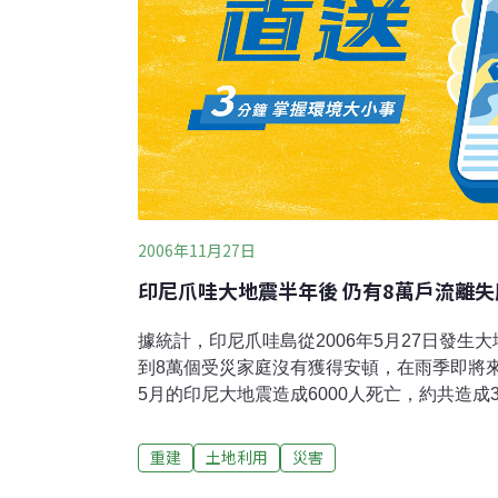
2006年11月27日
印尼爪哇大地震半年後 仍有8萬戶流離失
據統計，印尼爪哇島從2006年5月27日發生
到8萬個受災家庭沒有獲得安頓，在雨季即將
5月的印尼大地震造成6000人死亡，約共造成
震央地帶的日惹，災情從這個歷史古城一直向
屋零星重建，災情到現在還在「估算中」。當
重建
土地利用
災害
單的器具勉強避風雨，同時可能受到2005年