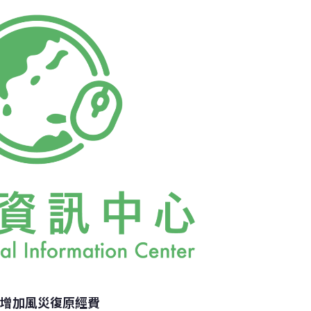
重建，另外還有200條道路也必須重新整修。泰
受到水患侵襲，而僅在那空沙旺、披集、安統與
億泰銖（約270萬美元）。為了加速救災重建
個委員會協調救災事宜，還打算招募技術學院學
災情不一，在最嚴重的大城府等地區，重建時
過蘇拉育已經要求投入所有可能的力量，預必要
求增加風災復原經費