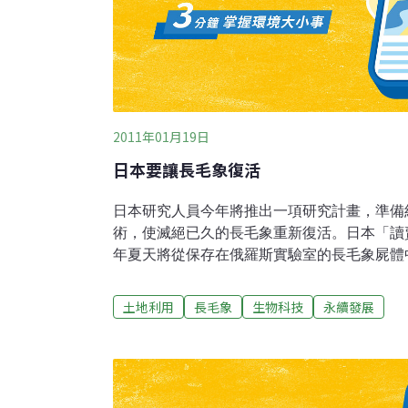
2011年01月19日
日本要讓長毛象復活
日本研究人員今年將推出一項研究計畫，準備
術，使滅絕已久的長毛象重新復活。日本「讀
年夏天將從保存在俄羅斯實驗室的長毛象屍體
教授入谷明說，為了讓古老的長毛象起死回生
研究人員將把長毛象細胞的細胞核注入到大象
土地利用
長毛象
生物科技
永續發展
內的細胞核則需事先取出，從而可在大象的卵
因的胚胎。然後再把新育成的胚胎植入大象的
毛象幼崽。在現代動物中，大象與長毛象最為
物，據信在上一次冰河時代之前便已滅絕。一
利用的細胞組織，從而使其細胞經複製後得以