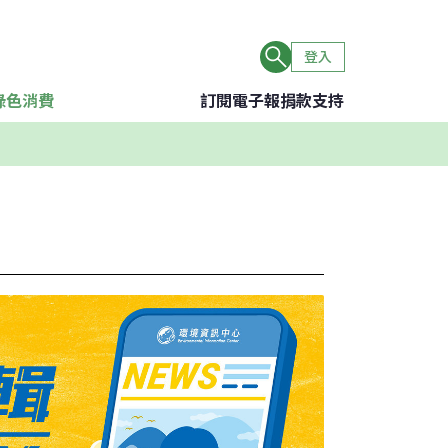
登入
綠色消費
訂閱電子報
捐款支持