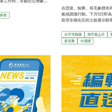
埔寨工作時，常驗出亞洲象和
失的威脅。長毛象並非受保
在恐龍、鯨豚、長毛象標本
dGenes研究計畫主持人鮑
氣候調適行動。下月5日即為
保育
發現長毛象牙製成的小飾品在市
龍等生物化石的土銀展示館
這樣的熱帶國家。」「現在
「升高聲浪而非海平面」的
義，我們打算繼續研究，用
巴斯、吐瓦魯、馬紹爾、帛
太平洋島國
海平面上升
英鎊的象牙貿易，每年造成
調同為島國，將會在海平面
長毛象
大滅絕
DNA，可協助將主要的犯罪
署溫減辦公室執秘簡慧貞指
關於大象個體的重要資訊，還
2013年9月公布的氣候變
。鮑爾博士表示，柬埔寨的
動，2100年時全球平均溫度
提出呼籲應該立刻採取行動
島國，因為地勢較低，將會
實，他們卻非造成氣候變遷
年選擇關注海平面作