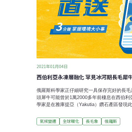
2021年01月04日
西伯利亞永凍層融化 罕見冰河期長毛犀
俄羅斯科學家正仔細研究一具保存完好的長毛
頭犀牛可能曾於1萬2000多年前棲息在西伯
學家是在雅庫提亞（Yakutia）鑽石產區發
袤的西伯利亞地區，類似發現越來越頻繁。由
速度比全球其他地區更快，長期凍結的永凍土
氣候變遷
全球暖化
長毛象
俄羅斯
普洛特尼柯夫說，這頭年幼犀牛可能是溺斃，