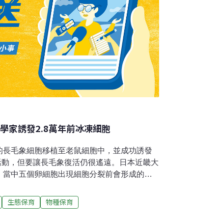
學家誘發2.8萬年前冰凍細胞
的長毛象細胞移植至老鼠細胞中，並成功誘發
現活動，但要讓長毛象復活仍很遙遠。日本近畿大
，當中五個卵細胞出現細胞分裂前會形成的紡
表儘管已經過了無數年，細胞活動仍能發生且
宮本圭說，沒有任何一個卵細胞產生長毛象重
生態保育
物種保育
：「我們還沒看見細胞分裂，離讓長毛象復活