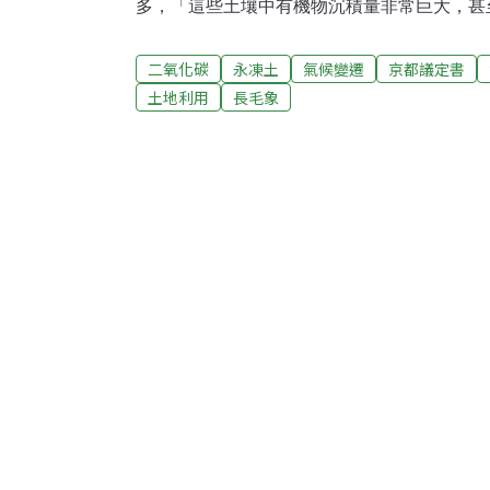
多，「這些土壤中有機物沉積量非常巨大，甚
見絀。」30多年來致力於俄羅斯北極氣候變遷研究的季
表示，長毛象的排泄物和它們遺留的其他有機
二氧化碳
永凍土
氣候變遷
京都議定書
1000年，但現在，由於氣候變暖，永久凍土
土地利用
長毛象
重喚生機。不過他認為，當永久凍土層的融化
暴露在空氣中之後，長眠了數千年的微生物開
化碳和對氣候更加有害的甲烷氣體。據美國政
億噸碳，但季莫夫表示，「永久凍土帶蘊含著5
成溫室氣體」。「如果還不能阻止溫室氣體的
成了廢紙，」他說。