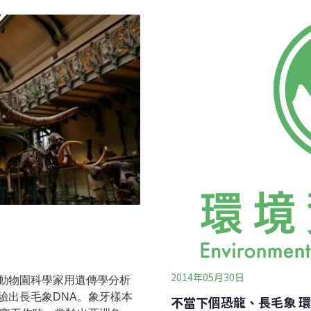
位古生物學家表示，從犀角上磨
還很遙遠。」研究結果刊載於「科學
物。
2014年05月30日
動物園科學家用遺傳學分析
驗出長毛象DNA。象牙樣本
不當下個恐龍、長毛象 