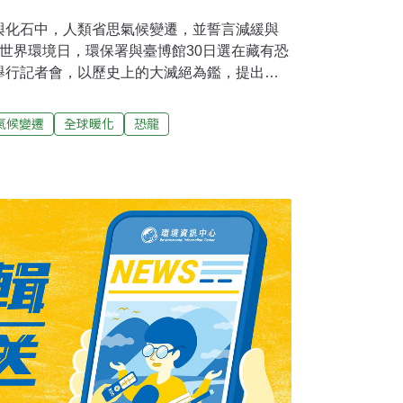
與化石中，人類省思氣候變遷，並誓言減緩與
世界環境日，環保署與臺博館30日選在藏有恐
舉行記者會，以歷史上的大滅絕為鑑，提出
主題，也宣告展開一系列相關活動。包括吉里
琉及斐濟等國大使或駐台代表出席記者會，強
氣候變遷
全球暖化
恐龍
上升首當其衝，亟需更多人著手改變現狀。環
出，根據聯合國氣候變化政府間專家委員會在
遷報告第5次評估報告中，明確指出若不採取行
恐增加攝氏3.7至4.8度，也因此，聯合國已經
。環保署長魏國彥表示，今日出席的友邦多為
是氣候變遷下最快受到衝擊的受害者，但其
的元兇，台灣同樣身為太平洋島國的一員，今