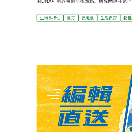
的DNA可用於識別盜獵熱點。研究團隊在柬
非洲象的象牙，這些物種正遭受盜獵和棲地流
育物種，因為牠們早在數千年前就滅絕了。Wil
生物多樣性
象牙
長毛象
生態保育
物種
爾（Alex Ball）博士說：「我們很驚訝地
場上流通，尤其是在研究初期，又是在柬埔寨
還很難說這個發現對現有大象的族群有什麼意
遺傳學來確定其來源。」交易金額高達數十億
多達3萬頭大象死亡，現在透過分析盜獵象牙的
集團成員繩之以法。象牙的DNA不僅可揭露
可與物種的親緣關係圖比較，找出個體的來源
象牙