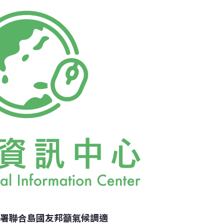
報告」期刊（Scientific Reports）。
環署聯合島國友邦籲氣候調適