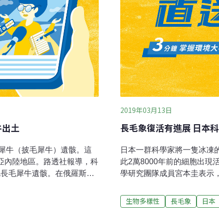
2019年03月13日
牛出土
長毛象復活有進展 日本科
犀牛（披毛犀牛）遺骸。這
日本一群科學家將一隻冰凍
利亞內陸地區。路透社報導，科
此2萬8000年前的細胞出
現此長毛犀牛遺骸。在俄羅斯廣
學研究團隊成員宮本圭表示
於全球暖化，北極氣候變暖
錘體。他告訴記者：「這代
層的部分凍土也開始融化。
部分活動能重新創造。」但
生物多樣性
長毛象
日本
死亡時可能僅3或4歲。其可
生所需的細胞分裂。他表示