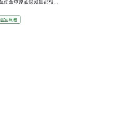
至使全球原油儲藏量都相形
莫夫(Sergei Zimov)
物已在這裡一層層地累計了
溫室氣體
層開始融化，使這些史前遺跡
使長毛象等動物的有機遺跡
始復活，它們會釋放出二氧
府統計，人類每年會排放70
000億噸碳，它們很快會變
排放…京都議定書就完全變