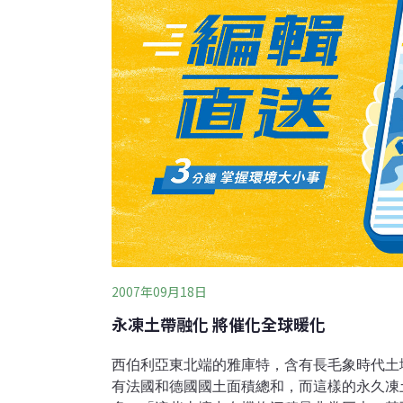
在6500萬年前滅絕的恐龍不同，恐龍目前僅
的研究人員邀請一名俄羅斯長毛象專家和兩名
們克服了先前的技術障礙，創造
2007年09月18日
永凍土帶融化 將催化全球暖化
西伯利亞東北端的雅庫特，含有長毛象時代土
有法國和德國國土面積總和，而這樣的永久凍