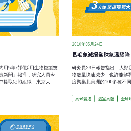
2010年05月24日
長毛象滅絕全球氣溫驟降
約用5年時間採用生物複製技
研究員23日報告指出，人
賣新聞」報導，研究人員今
物數量快速減少，也許能解釋
中提取細胞組織，東京大學
度聚集北美洲的100多種不
，「準備工作已經就緒」。
烷。甲烷是一種溫室氣體，
的卵細胞中，而大象卵細胞
不至於馬上引發全球暖化，
氣候變遷
溫室氣體
全球
細胞中，育出含有長毛象基
至少有助促成長期冰凍的「新仙女
子宮內，期望最終能育出長
此，主要由人類活動影響氣候系統
接近。長毛象屬哺乳類動
epoch），開始的時間就不是
些長毛象的屍體仍含有可被
類這種兩足食肉性動物大量
恢復成為可能。長毛象與約
（University of New M