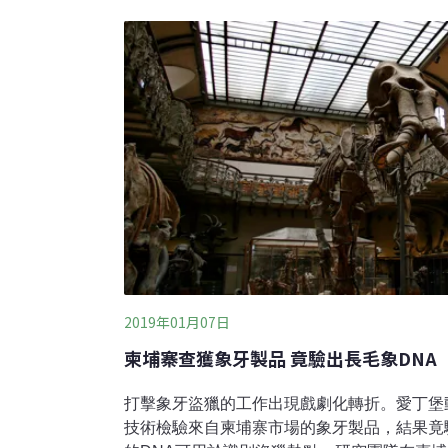
能生活在更新世晚期，約1萬1700年前。這
損痕跡判斷，這頭犀牛似乎使用犀角來挖掘食
2019年01月07日
柬埔寨查獲象牙製品 竟驗出長毛象DNA
打擊象牙盜獵的工作出現戲劇化轉折。愛丁堡
技術檢驗來自柬埔寨市場的象牙製品，結果竟