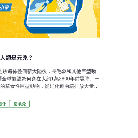
 人類是元兇？
類足跡遍佈整個新大陸後，長毛象和其他巨型動
全球氣溫為何會在大約1萬2800年前驟降。一
同的草食性巨型動物，從消化道兩端排放大量甲
吸熱能力是二氧化碳的30倍。研究員認為，它
但當所有溫室氣體產量突然減少，將會造成或
暖化
長毛象
木期」（Younger Dryas）。如果真是如
的時期--「人類世」時期（Anthropocene
1800年代的工業革命，而是1萬3000多年前人
湧進美洲的時候。美國新墨西哥大學
exico）的史密斯（Felisa Smith）帶領的研究團隊，