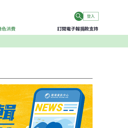
登入
綠色消費
訂閱電子報
捐款支持