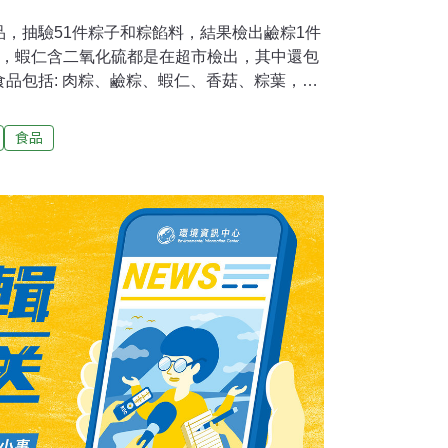
，抽驗51件粽子和粽餡料，結果檢出鹼粽1件
件，蝦仁含二氧化硫都是在超市檢出，其中還包
品包括: 肉粽、鹼粽、蝦仁、香菇、粽葉，檢
、防腐劑、二氧化硫，檢驗結果：鹼粽1件硼砂
化硫不合格。衛生局公布不合格廠商為屏東縣高
食品
二氧化硫；竹田鄉農會生鮮超市乾蝦仁含二氧
佳盈便利商店蝦仁含二氧化硫；九如圓環老店