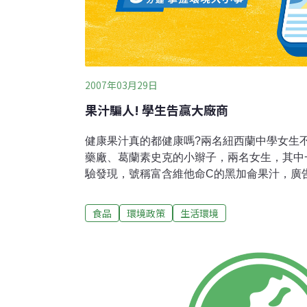
2007年03月29日
果汁騙人! 學生告贏大廠商
健康果汁真的都健康嗎?兩名紐西蘭中學女生
藥廠、葛蘭素史克的小辮子，兩名女生，其中
驗發現，號稱富含維他命C的黑加侖果汁，廣
克，也因此被罰了約合台幣540萬元。兩人發
史克生產的利賓納黑加侖果汁，維他命C微乎
食品
環境政策
生活環境
的維他命C，幾乎是它的4倍。葛蘭素史克剛
珍妮，告到紐西蘭消保會，引起大家關注，大
違反15項公平交易法罪名，葛蘭素史克當庭
遭罰22萬7500紐幣，約合台幣540萬元，
紐西蘭主要報紙刊登廣告更正，而利賓納黑加侖
行英國澳洲紐西蘭等22個國家。