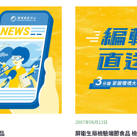
這起醜聞公諸於世，恐怕會
示，它不認為食用這些遭污
通常使用量很少。
2007年06月12日
品
屏衛生局檢驗端節食品 