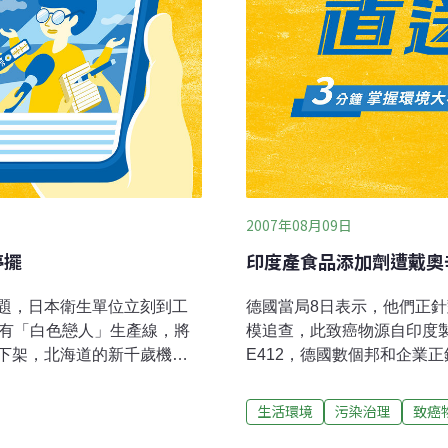
2007年08月09日
停擺
印度產食品添加劑遭戴奧
題，日本衛生單位立刻到工
德國當局8日表示，他們正
所有「白色戀人」生產線，將
模追查，此致癌物源自印度
下架，北海道的新千歲機
E412，德國數個邦和企業
色戀人，當伴手禮的消費
酸乳酪、調味醬、麵包、蕃
部調查，石屋製果表示，從
Unipektin公司行銷1
生活環境
污染治理
致癌
原來賞味期限，只有4個月的
156皮克的戴奧辛，遠超過