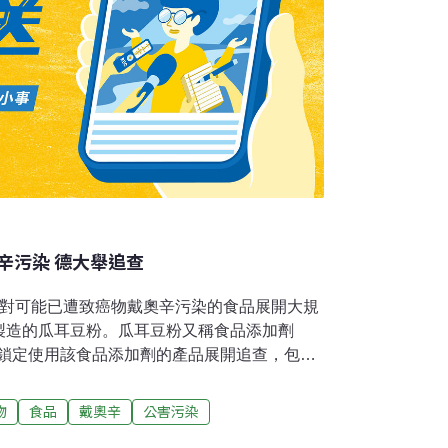
辛污染 德大舉追查
針對可能已遭致癌物戴奧辛污染的食品展開大規
製造的瓜耳豆粉。瓜耳豆粉又稱食品添加劑
正鎖定使用該食品添加劑的產品展開追查，包括
茄醬和嬰兒奶粉等。德國當局表示，瑞士
0個歐洲國家的瓜耳豆粉，檢驗出每公克油脂含有高達
物
食品
戴奧辛
公害污染
歐洲聯盟容許的6皮克。但德國消費者事務部表