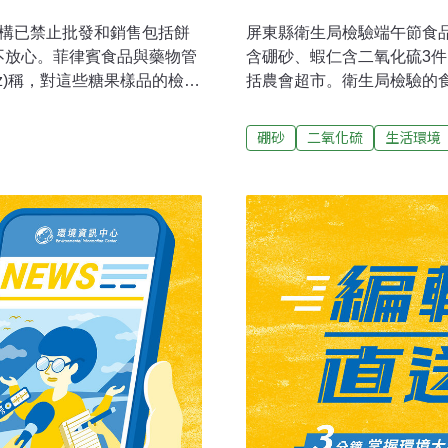
機構已禁止批發和銷售包括餅
屏東縣衛生局檢驗端午節食品
不放心。菲律賓食品與藥物管
含硼砂、蝦仁含二氧化硫3
ierrez)稱，對這些糖果樣品的檢驗
括農會超市。衛生局檢驗的食
6日勸告公眾「避免」購買和
驗項目為大腸桿菌群、硼砂
糖等。進口商和零售商被要求
不合格，蝦仁3件含二氧氧
硼砂
二氧化硫
生活環境
樹鄉惠好生鮮超市，蝦仁含
化硫；屏東縣枋寮鄉人和村
鹼粽含硼砂。