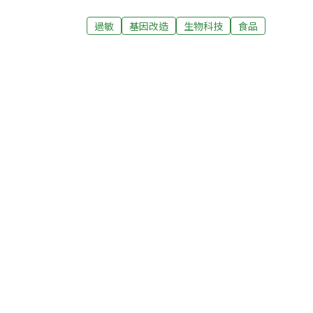
別貴？為什麼不是反過來標示含有基因改造食
呢？除了美國、加拿大等少數幾個國家之外，
過敏
基因改造
生物科技
食品
了食品要不要標示含有基因改造成份而爭論不
個議題，不斷提醒政府及社會大眾。顯然，裡
得不注意的。當然，大家最關切的莫過於含有
安全上的問題？由於基因改造的研究，從計劃
殖，必需經過嚴格的審核與管制。一直到成為
的安全測試。那麼問題究竟出在那裡呢？根據
食品的安全性，除了因為植入不同物種的基因
的症狀，例如將A種作物的基因植入