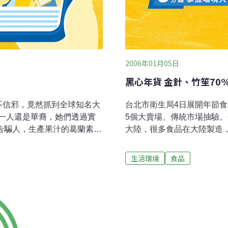
2006年01月05日
黑心年貨 金針、竹笙70
不信邪，竟然抓到全球知名大
台北市衛生局4日展開年節
一人還是華裔，她們透過實
5個大賣場、傳統市場抽驗
告騙人，生產果汁的葛蘭素史
大陸，很多食品在大陸製造
現，全球知名食品藥廠葛蘭素
以不用刊登出「產地」，故
其微，另一品牌的柳橙汁所含
高的年節單項產品，以金針
生活環境
食品
開始還不以為意，不料安娜和
比較容易逾期的食品有休閒
藥廠也因此吃上官司，被告
認罪，承認廣告誤導消費者，
法院也下令葛蘭素史克，必須在
果汁，1930年問市，已風