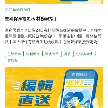
2013年08月26日
查獲保育龜走私 林務局接手
海巡署聯合查緝隊24日在預前往高雄港的貨櫃中，查獲大
批烏龜活體夾藏於魷魚紙箱中，準備走私中國，經林務局
及中興大學保育類野生動物收容中心吳聲海教授判定為保
育類動物──食蛇龜與柴棺龜，經過徹夜清查，包括食蛇龜
生態保育
物種保育
環境政策
野放
生物多樣性
有1446隻、柴棺龜1180隻，總計有2626隻。林務局表
示，24日上午接獲雲林縣政府通報後，第一時間立即啟動
食蛇龜
緊急處理措施，通知相關縣市政府及林區管理處派員支
援。大批 食蛇龜、柴棺龜於24日晚間送抵中興大學，南投
林管處保育人員與中興大學救援團隊，連夜開箱清點，逐
隻健檢後，發現已有12隻食蛇龜當場死亡，其餘龜隻亦 有
輕重不等的脫水現象。經過檢傷分類，初步治療後，目前
留置獸醫學院觀察。後續若健康情況良好，將儘速擇地野
放，回歸原棲地。林務局指出，食蛇龜與柴棺龜皆因棲息
地被過度開發而破壞，加上近年大陸地區食用、寵物用風