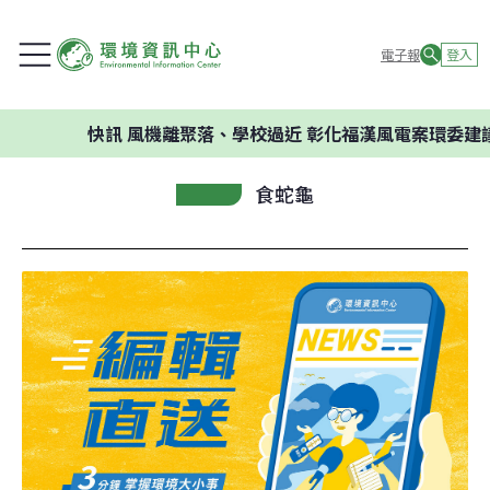
電子報
登入
快訊
風機離聚落、學校過近 彰化福漢風電案環委建議不應
食蛇龜