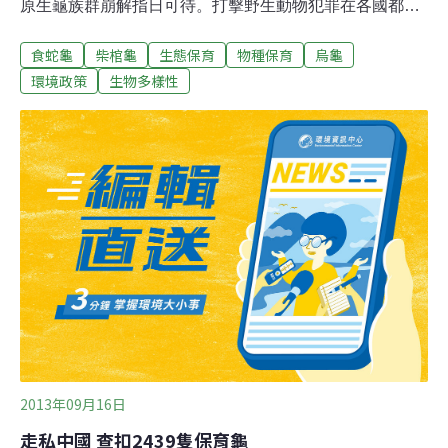
原生龜族群崩解指日可待。打擊野生動物犯罪在各國都列
為執法重點，林務局、縣市政府及警調單位雖積極追查犯
食蛇龜
柴棺龜
生態保育
物種保育
烏龜
罪集團源頭，但法官輕判，讓執法成效大打折扣，無法杜
絕野生動物走私。上週六（14日）清晨海巡署南部地區巡
環境政策
生物多樣性
防局第六岸巡總隊與相關單位，於屏東東港漁港出港漁船
內，再度查獲大批活生生的台灣原生龜夾藏於船艙中，準
備走私中國，包括食蛇龜有1,358隻、柴棺龜1,081隻，總
計2,439隻。而8月24日海巡署也於雲林截獲保育龜2,626
隻走私案，包括食蛇龜1,446隻、柴棺龜1,180隻。緊盯走
私源頭 務必揪出大盤林務局保育組野生物保育科科長林國
彰表示，原生龜容易淪為獵捕的受害者，而動輒數千隻的
走私，顯示原生龜獵捕是有組織的行為；必須分析整條捕
捉銷售鍊，抓到犯罪集團首腦，才能打擊犯罪、達到保育
的目的。
2013年09月16日
走私中國 查扣2439隻保育龜