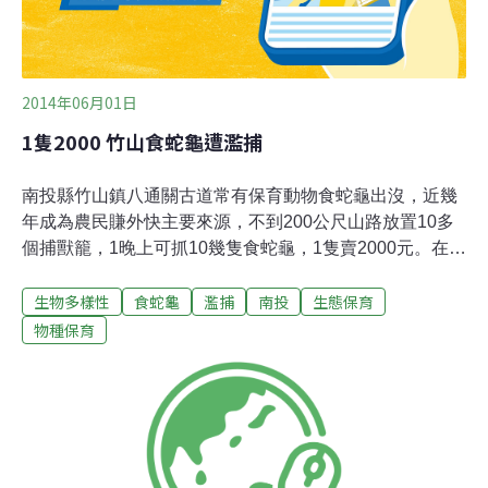
2014年06月01日
1隻2000 竹山食蛇龜遭濫捕
南投縣竹山鎮八通關古道常有保育動物食蛇龜出沒，近幾
年成為農民賺外快主要來源，不到200公尺山路放置10多
個捕獸籠，1晚上可抓10幾隻食蛇龜，1隻賣2000元。在地
居民無奈說，近年來竹產業沒落，農民收入銳減，便將腦
生物多樣性
食蛇龜
濫捕
南投
生態保育
筋動到常在竹林出沒的食蛇龜，運氣好的話，1晚上可捕
到10多隻食蛇龜，1隻約1.5公斤，成為補貼經濟重要來
物種保育
源。近來大陸人瘋食龜補身、養龜長壽，境內的龜捕完，
轉向台灣、日本收購，價格以重量計算，每公斤1500元至
2000元不等。「看到捕龜這麼好賺，誰還要辛苦砍竹、挖
筍？」老農短效性補貼的投機心理，將永續性的竹林產業
經營拋諸腦後，地方上有保育概念的居民也都敢怒不敢
言，「因為違法盜獵的可能就是你的親戚或鄰居」。食蛇