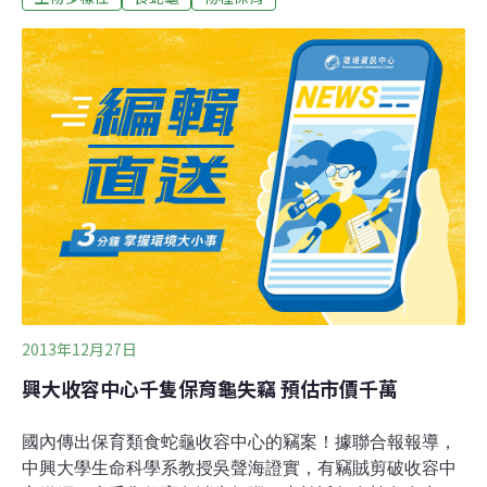
的危機與悲劇，正在台灣上演。歷史上發生過不少人類把
動物「一隻隻殺、殺到滅絕」的案例，如渡渡鳥、旅鴿(當
然這跟環境破壞也有關係)，台灣也曾發生過這樣的悲劇，
就是百年前遍佈西南部，且為台灣賺取大筆金錢的梅花
鹿。那些動物曾經被人們認為「多到噁心、取之不盡用之
不竭」，但最後卻絕種，從此消失。這恐怕是人們始料未
及的吧，但它就是發生了。現在呢？哪個悲劇正在上演？
這種動物在野外的死亡率很低，而且壽命很長，但是牠的
繁殖力不佳，一年只生1～2次，一次的產卵數很少超過3
顆；達性成熟的所需時間甚長，出生後，至少要過個7、8
年才有辦法繁殖。牠們對環境有一定的要求，並不
2013年12月27日
興大收容中心千隻保育龜失竊 預估市價千萬
國內傳出保育類食蛇龜收容中心的竊案！據聯合報報導，
中興大學生命科學系教授吳聲海證實，有竊賊剪破收容中