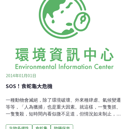
被運往中國的，不知有多少，顯示中國市場需求大增。其
實，食蛇龜與柴棺龜原本都是普遍分佈的物種，主要棲息
在低海拔森林，食蛇龜完全陸棲，柴棺龜則是半水棲，春
夏季節喜歡待在水塘，牠們長壽，但是繁殖速度慢，族群
恢復力差。牠們與森林的互動關係，目前還沒有充足的學
術研究，因為族群量少，研究不容易。如今，研究速度更
是追不上牠們消失的速度，除了棲地開發、路殺問題，加
上嚴重盜獵，使牠們急速減少，成為台灣保育類動物
2014年01月01日
SOS！食蛇龜大危機
一種動物會滅絕，除了環境破壞、外來種肆虐、氣候變遷
等等，「人為獵捕」也是重大因素。就這樣，一隻隻抓、
一隻隻殺，短時間內看似微不足道，但情況如未制止，時
間一長、或是規模一大，一個物種是真的會從此消失的。
生物多樣性
食蛇龜
物種保育
「天啊，人竟然有能力把動物抓光！？」是的，而且這樣