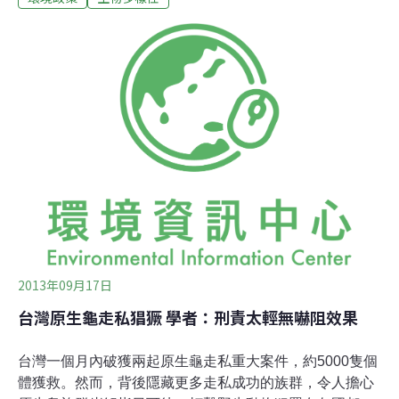
育類的食蛇龜和柴棺龜遭捕捉，尚未列入保育類野外斑龜
族群，被抓的情況也不容小覷，而且都是抓母成龜。陳添
喜說，這些斑龜賣到繁殖場，當作種原再賣到中國去。因
為小龜要養到成體可用，至少需要5年，以野外族群補
充，又快又省錢。這樣的抓法，斑龜族群數也將搖搖欲
墜。很難評估一個物種消失後，會帶來什麼絕對性的影
響，但若等到災難性後果發生，才知道該物種的重要性，
就來不及了。少了原生龜，到底帶來甚麼改變？陳添喜解
釋，原生龜會清掉溪流裡的死魚，是清道夫的角色；食蛇
龜更扮演了山林中「種子傳遞」的角色，將吃進腹內的果
實
2013年09月17日
台灣原生龜走私猖獗 學者：刑責太輕無嚇阻效果
台灣一個月內破獲兩起原生龜走私重大案件，約5000隻個
體獲救。然而，背後隱藏更多走私成功的族群，令人擔心