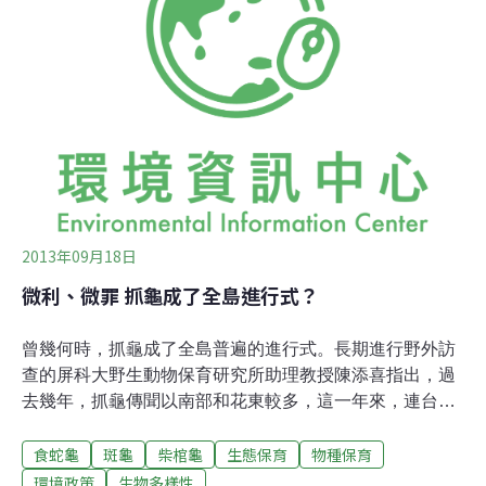
黃緣盒龜（俗名食蛇龜）1441隻，共計2621隻，不法獲利
估計達新台幣500萬元。根據農政單位確認這2種烏龜均屬
第二級保育類野生動物，且已列入瀕臨絕種野生動植物國
際貿易公約物種，為國內歷年查獲最大宗保育類野生烏龜
走私案，將被告2人提起公訴。
2013年09月18日
微利、微罪 抓龜成了全島進行式？
曾幾何時，抓龜成了全島普遍的進行式。長期進行野外訪
查的屏科大野生動物保育研究所助理教授陳添喜指出，過
去幾年，抓龜傳聞以南部和花東較多，這一年來，連台北
市都有人在抓。他今年5月，曾與國外及台北市立動物園
食蛇龜
斑龜
柴棺龜
生態保育
物種保育
學者，走訪北部幾個原生龜調查樣區，每到之處，都看到
有人在抓龜，當下十分尷尬。集體微罪 物種大崩壞不但保
環境政策
生物多樣性