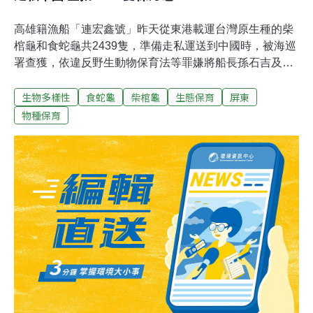
高雄籍漁船「連宏鑫號」昨天從東港載運台灣原生種的柴
棺龜和食蛇龜共2439隻，準備走私運送到中國時，被海巡
署查獲，依違反野生動物保育法等罪嫌將船長孫石吉及3
名印尼船員移送法辦。14日清晨「連宏鑫號」從東港報關
生物多樣性
食蛇龜
柴棺龜
生態保育
屏東
出港，海巡人員立刻登上船艙搜查，果然在前方船艙冰塊
下方找到大批的保育類柴棺龜1081隻、食蛇龜1358隻，船
物種保育
長孫石吉辯稱，是宗教界人士請他將這批烏龜送到別的地
方放生，但不被海巡人員採信。海巡署指出，台灣原生種
的柴棺龜和食蛇龜是二級保育類動物，近來因為中國食
龜、使用龜甲的需求相當大，認為這批走私出口的烏龜是
準備送到中國宰殺販售，以目前市價計算，1隻保育類烏
龜在台灣市價約1000元，在中國卻可以賣到6000元，不法
利益高達數千萬元。船長為了減少烏龜在運送中死亡，因
此裝箱後在上方放置冰塊，讓烏龜因為低溫而休眠，並且
可避開安檢人員的耳目，但是仍被海巡人員看穿，除了船
長及船員全被送辦外，所有查扣的