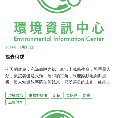
龜並不吃蛇，是台灣唯一陸棲龜類，以落果、昆蟲維生，
生活在低海拔山地中，從蛋孵出到性成熟需8至10年。食
蛇龜族群本就成長緩慢，現又增加人類天敵，生存環境岌
岌可危。根據野生動物保護法
2014年01月13日
龜去何處
今天的故事，充滿肅殺之氣，牽涉上萬條生命，兇手是人
類，救援者也是人類，溫和的主角，只能靜默地面對波
折。沒人知道故事將如何結束，只盼善良的主角，終能找
到好龜宿...被捕、裝箱、運送，長時間無法進食，沒有飲
環境政策
生物多樣性
走私
食蛇龜
盜獵
水，這是台灣原生龜最漫長的黑夜。食蛇龜走私，往年一
次是數百隻的規模，今年卻爆增到一次就上千隻，數量之
生態保育
多、頻率之高，打破往年紀錄。柴棺龜的數量也逐漸增
多，光是今年，攔截到的原生龜就有7000多隻，闖關成功