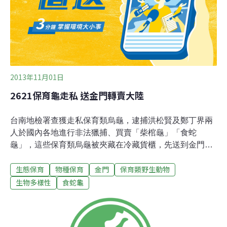
會漁業署，龜、鳥已經點交給宜蘭縣動植物防疫所。海巡
署表示，張姓船主自稱受綽號阿宗委託，預計前（2日）
晚7點在淡水外海，由其他船接駁
2013年11月01日
2621保育龜走私 送金門轉賣大陸
台南地檢署查獲走私保育類烏龜，逮捕洪松賢及鄭丁界兩
人於國內各地進行非法獵捕、買賣「柴棺龜」「食蛇
龜」，這些保育類烏龜被夾藏在冷藏貨櫃，先送到金門後
再轉運大陸地區買賣，不法獲利估計達500萬元。南檢檢
生態保育
物種保育
金門
保育類野生動物
察官郭文俐指揮東部地區巡防局、臺南市警察局第五分
局，於今年8月24日凌晨在雲林縣北港鎮台19線，查獲被
生物多樣性
食蛇龜
告鄭丁界企圖利用國內航線「金高輪」載運我國保育類野
生烏龜經金門走私至大陸地區販售牟取高利，當場查扣第
二級保育類野生動物黃喉擬水龜（俗名柴棺龜）1180隻、