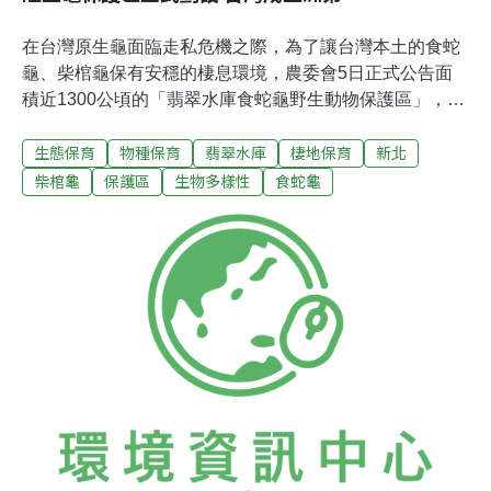
在台灣原生龜面臨走私危機之際，為了讓台灣本土的食蛇
龜、柴棺龜保有安穩的棲息環境，農委會5日正式公告面
積近1300公頃的「翡翠水庫食蛇龜野生動物保護區」，成
為亞洲第一個龜類保育的重要示範區。為了擅闖保護區非
生態保育
物種保育
翡翠水庫
棲地保育
新北
法獵捕保育類動物，按6月至5年以下有期徒刑再加重1/3，
如違反公告管制事項，可處5~25萬元罰鍰。保護區涵括30
柴棺龜
保護區
生物多樣性
食蛇龜
種保育類野生動物「翡翠水庫食蛇龜野生動物保護區」位
於新北市石碇區，屬翡翠水庫集水區，範圍包括湳子坑、
九紀山、後坑仔、火燒樟、冷水坑等區域，劃定範圍共計
土地725筆，面積為1,295.93公頃。這是台灣第一個針對
爬蟲類劃定的保護區，也是全國第19個野生動物保護區。
此地也有其他數量豐富的共域野生動物，如台灣野山羊、
山羌、穿山甲、麝香貓、食蟹獴及翡翠樹蛙等30種。