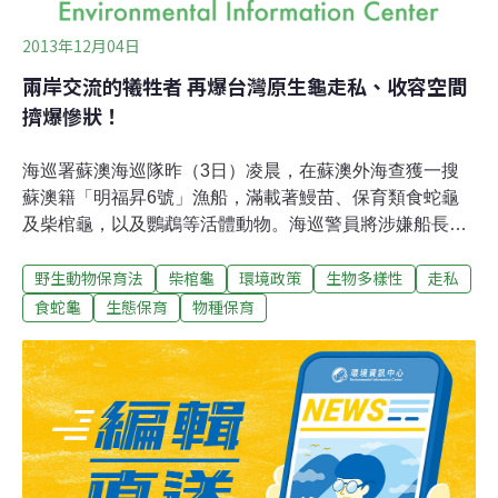
2013年12月04日
兩岸交流的犧牲者 再爆台灣原生龜走私、收容空間
擠爆慘狀！
海巡署蘇澳海巡隊昨（3日）凌晨，在蘇澳外海查獲一搜
蘇澳籍「明福昇6號」漁船，滿載著鰻苗、保育類食蛇龜
及柴棺龜，以及鸚鵡等活體動物。海巡警員將涉嫌船長及
船員共2名，依違反《懲治走私條例》及《野生動物保育
野生動物保育法
柴棺龜
環境政策
生物多樣性
走私
法》等相關法令移送移送宜蘭法院地檢署偵辦。海巡署屢
次查緝走私建功，另一方面，獲救的原生龜收容，卻未獲
食蛇龜
生態保育
物種保育
得相對的資源挹注，因此出現收容中心平均1坪36隻原生
龜的擁擠現象，堆疊在一起的原生龜，令人不忍。動保團
體也召開記者會為原生龜請命，希望從源頭查緝到後端收
容，都能善待原生龜。野生動物輸往中國不斷此次查獲的
活體動物，經海巡署會同宜蘭縣動植物防疫所清查，計鰻
線30箱，247560尾；龜36箱，其中柴棺龜1630隻、食蛇
龜380隻；太陽錐尾鸚鵡3箱，共52隻。除鰻苗將交由農委