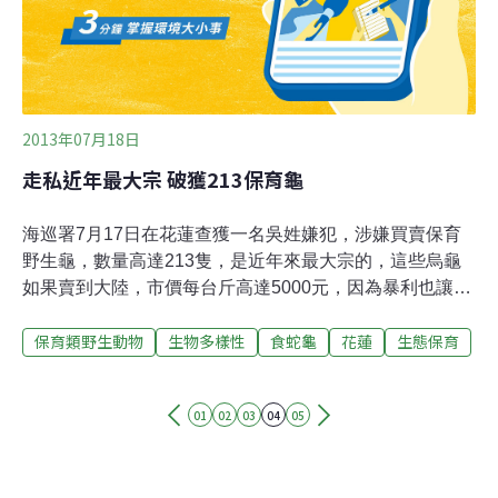
氣盛，造成獵捕、走私壓力大，族群生存受到嚴重威脅，
目前是《野生動物保育法》第4條
2013年07月18日
走私近年最大宗 破獲213保育龜
海巡署7月17日在花蓮查獲一名吳姓嫌犯，涉嫌買賣保育
野生龜，數量高達213隻，是近年來最大宗的，這些烏龜
如果賣到大陸，市價每台斤高達5000元，因為暴利也讓嫌
犯鋌而走險。打開後車，裡頭滿滿的，都是烏龜，而且這
保育類野生動物
生物多樣性
食蛇龜
花蓮
生態保育
還是「第二級保育類野生龜」，包括50隻柴棺龜，保育類
食蛇龜163隻，一共有213隻，數量之大，是近年最大宗的
烏龜走私。花蓮海巡隊17日發現一名吳姓嫌犯進行野生龜
01
02
03
04
05
買賣，這批野生龜市價每台斤大約是1500元，但走私到大
陸販售，每台斤可以飆高到5000元，因為暴利也讓吳姓嫌
犯鋌而走險。根據估算，213隻保育類野生龜，如果賣到