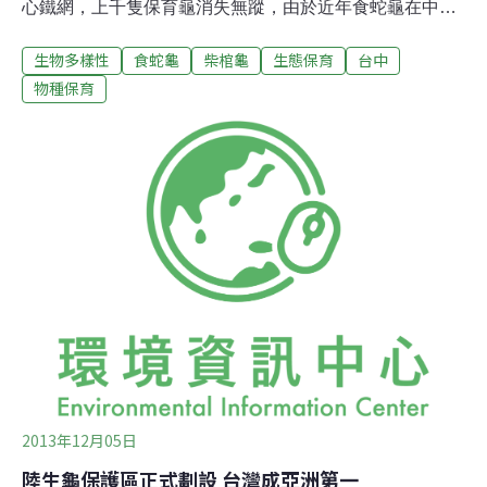
心鐵網，上千隻保育龜消失無蹤，由於近年食蛇龜在中國
黑市的市場行情走高，推測這批遭竊龜極可能是走私賣到
生物多樣性
食蛇龜
柴棺龜
生態保育
台中
中國饕客餐桌上，估計轉手獲利達千萬以上。目前台中市
警方已展開調查，但竊賊侵入時間點尚無法確定，是最需
物種保育
突破之處。中興大學26日也發表聲明證實，12月17日下午
4點左右，包商工人巡查噴水系統時，發現收容中心三公
尺高的鐵網被剪破了一個泂，工作人員立即打110報案，
並連夜清算，發現少了一千多隻食蛇龜、柴棺龜，隔天下
午4點左右工作人員赴台中市第三分局製作筆錄，同時為
避免竊案再次發生，工作人員已在18日將破損的鐵網修補
復原。中興大學表示，目前全案交由警方偵查，靜待偵辦
結果。未來收容中心也將加裝監視錄影器、警報器，並加
強防護圍離，以避免竊案重演。收容空間飽和 急需更多資
源食蛇龜收容中心成立已7年，負責食蛇
2013年12月05日
陸生龜保護區正式劃設 台灣成亞洲第一