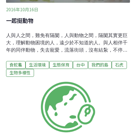
2016年10月16日
一起挺動物
人與人之間，難免有隔閡，人與動物之間，隔閡其實更巨
大，理解動物困境的人，遠少於不知道的人。與人相伴千
年的同伴動物，失去寵愛，流落街頭，沒有結紮，不停生
養，一部分，擠爆了收容所，一部分，在郊野與野生動物
食蛇龜
生活環境
生態保育
台中
我們的島
石虎
搶地盤。為了方便的交通，開路把野生動物的家，切成支
離破碎，牠們常成為輪下亡魂。為了滿足人的慾望，牠們
生物多樣性
被抓離家園，成為秤斤論兩的商品。為了保衛農作物，牠
們被毒害致死。為了城市拓展，牠們無家可歸。攸關生死
的沉重，開啟理解的鑰匙，如何轉動？邀請吳念真、齊柏
林、Raye等知名導演分享心得，為挺挺動物生活節揭開序
幕，策展人之一的劉偉蘋，年輕時是熱血的鯨豚保育志
工，看著越來越多動物面臨困境，她想用行銷專長，讓更
多人理解現況。「對動物的喜歡，不要是傷害，而是一種
保護牠們的力量。挺挺動物生活節，只是想把資訊分享給