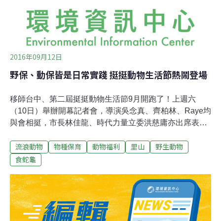
大眾，讓大眾沒有壓力、很開心，在生活裡就可以接觸到
跟保護動物、保育相關的資訊」劉偉蘋說。去年，第一
2016年09月12日
野保、動保皆是日常實踐 挺挺動物生活節熱鬧登場
移師台中、第二屆挺挺動物生活節9月開跑了！上週六
（10日）舉辦開幕記者會，導演吳念真、齊柏林、Raye均
與會相挺，市長林佳龍、時代力量立委洪慈庸亦出席表達
支持。年度主題聚焦於「HOME」，旨在呼籲「對伴侶動
流浪動物
物種保育
動物福利
里山
野生動物
物不離不棄，給牠們永遠的家；對野生動物少爭少奪，還
牠們棲息的家」，且串連展覽、講座、影展、嘉年華等四
食蛇龜
大項目多元鋪展。主辦單位挺挺網絡社會企業發起人劉偉
蘋表示，結合伴侶動物保護及野生動物保育，目的在強調
動保不是社會議題，乃生活實踐，從而平視所有存在，你
的、我的、牠們的。牠的眼神 觸發你的行動去年第一屆挺
挺動物生活節於板橋435藝文特區舉行，藉此呼應10月4日