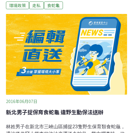
環境政策
走私
食蛇龜
龜繁殖等生意為由，聲請解除限制出境，日前被最高院駁
回定讞。判決指出，吳男去年一月起，以每台斤5000元到
6500元，在北部收購食蛇龜與柴棺龜，打算運到對岸賣
錢，去年七月被檢警及時查獲，起出食蛇龜2300多隻、柴
棺龜931隻，每隻均重約一台斤，數量號稱歷年之冠，幾
乎等於2006年到2012年國內查獲總和。在對岸經營養龜場
的吳男始終認罪，二審指吳男曾有捕捉保育類眼鏡蛇被判
刑紀錄，一審輕判對吳男無關痛癢，改重判他一年二月、
不給緩刑。吳男上訴最高院後，另聲請解除限制出境，希
望判刑定讞前，回對岸工作並與家人團聚。但法官認為，
吳男在對岸經營龜類繁殖場，與本案犯行有密切關連，須
限制出境與出海以確保日後審
2016年06月07日
新北男子捉保育食蛇龜 違野生動保法送辦
林姓男子在新北市三峽山區捕捉23隻野生保育類食蛇龜，