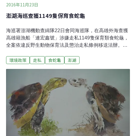
2016年11月23日
澎湖海巡查獲1149隻保育食蛇龜
海巡署澎湖機動查緝隊22日會同海巡隊，在高雄外海查獲
高雄籍漁船「連宏鑫號」涉嫌走私1149隻保育類食蛇龜，
全案依違反野生動物保育法及懲治走私條例移送法辦。專
案小組經數月跟監鎖定高雄籍CT2漁船「連宏鑫號」，22
環境政策
走私
食蛇龜
澎湖
日趁漁船自高雄中和安檢所報關出港後，立刻通報巡防艇
出海監控，發現漁船在高雄外海約30浬處突然全速往大陸
方向疾駛，海巡人員見時機成熟強勢登船臨檢。當場在漁
船前甲舨漁艙起獲27個網袋裝有各種保育類烏龜，經清查
共計1149隻保育類食蛇龜。隨即將漁船及孫姓船長等4人
就近押回高雄興達港海巡隊部偵辦，並擴大追查保育類烏
龜來源。