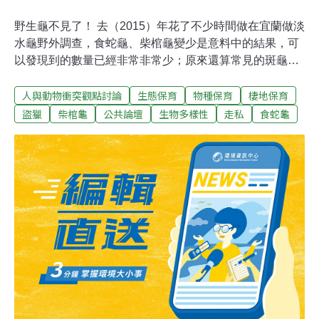
野生龜不見了！ 去（2015）年花了不少時間做在宜蘭做淡
水龜野外調查，食蛇龜、柴棺龜變少是意料中的結果，可
以發現到的數量已經非常非常少；原來還算常見的斑龜及
外來的巴西龜竟也不見了，而且還連續兩個月摃龜；一年
人與動物衝突觀點討論
生態保育
物種保育
棲地保育
只發現15隻食蛇龜、8隻柴棺龜、21隻斑龜及5隻中華鱉，
野生淡水龜不見了，只能用「慘」來形容！或許不少人認
盜獵
柴棺龜
公共論壇
生物多樣性
走私
食蛇龜
為全怪罪於「非法獵捕」太過沈重，棲息環境的過度「美
化」也是重要原因。不管願意接受的原因為何？野生龜不
見了！ 努力尋找49處合適的棲息環境，只在9處有發現食
蛇龜，但卻在13處發現有捕龜陷阱，實在太離譜！10年前
是在12處調查地點中，在6處曾發現食蛇龜，且數量銳
減，代表著有7成以上的野生食蛇龜不見了。但最慘的還
不是食蛇龜，而是柴棺龜！10年前是在13處調地點中，就
有7處有柴棺龜，去年調查的39處地點，僅在6處找到；以
前曾在一個陷阱籠內捕獲超過8隻，而最近的調查卻是一
年捕獲8隻！ 每當走進