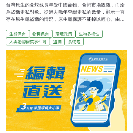
台灣原生的食蛇龜長年受中國寵物、食補市場覬覦，而淪
為盜獵走私對象。從過去幾年查緝走私的數量，顯示一直
存在原生龜盜獵的情況，原生龜保護不能掉以輕心。由檢
警海合作的專案小組，經過幾個月的監控追蹤，19日海上
生態保育
物種保育
環境政策
生物多樣性
攔截走私，查獲高達1638隻食蛇龜，而最後有1500多隻獲
救倖存。檢警海固守最後防線 攔截成功靠長期監測海巡署
人與動物衝突事件簿
盜捕
食蛇龜
南巡局高雄第二機動查緝隊副隊長林益崧表示，年初接獲
情資指出高雄楊姓船長，意圖收購食蛇龜運往中國；專案
小組在高雄地檢署檢察官指揮下，海巡署南巡局高雄第
一、第二機及屏東機動查緝隊、第五岸巡總隊、第五海巡
隊及高雄市政府警察局新興分局等單位合作成立，隨即規
劃佈署岸際及海上人力，展開岸、海聯合查緝行動，經數
月跟監、清查船筏，鎖定「瑞滿益」。19日專案小組發現
「瑞滿益」朝中國方向前進，遂於高雄港柴山外海14.5浬
處請對方停船、登檢，並查出裝箱的食蛇龜，隨即要求返
回港口，會同農委會林務局屏東林管處