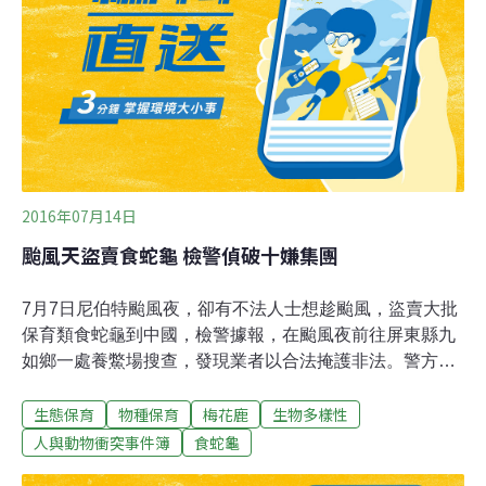
世界動物日。打點完聯合展導覽、記者會、首場座談等裡
裡外外，劉偉蘋才得以休息片刻，回想僅僅兩個成員的小
蝦米團隊如何一路走來，最大的感動即是獲得這麼多人的
響應與協助。
2016年07月14日
颱風天盜賣食蛇龜 檢警偵破十嫌集團
7月7日尼伯特颱風夜，卻有不法人士想趁颱風，盜賣大批
保育類食蛇龜到中國，檢警據報，在颱風夜前往屏東縣九
如鄉一處養鱉場搜查，發現業者以合法掩護非法。警方先
在九如找到75隻食蛇龜，並且查扣100多萬元疑似用來購
生態保育
物種保育
梅花鹿
生物多樣性
買食蛇龜的現金，而食蛇龜就是來自恆春，警方總共追出
集團十名成員，其中就有人負責用捕鼠籠，誘捕食蛇籠。
人與動物衝突事件簿
食蛇龜
而且一名莊姓共犯的住所，竟然還被警方找到四個梅花鹿