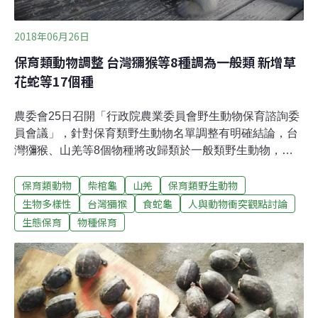
2018年06月26日
保育類動物調整 台灣獼猴等8種調為一般類 新增草
花蛇等17個種
農委會25日召開「行政院農業委員會野生動物保育諮詢委
員會議」，針對保育類野生動物名單調整有明確結論，台
灣獼猴、山羌等8個物種將改歸類於一般類野生動物，並
新增草花蛇等17個物種入保育類野生動物。林務局表示，
保育類動物
柴棺龜
山羌
保育類野生動物
將透過長期持續監測，每兩年評估一次名錄，若有緊急狀
況也可立即啟動評估，讓台灣野外生態環境趨於健全的動
生物多樣性
台灣獼猴
食蛇龜
人與動物衝突觀點討論
態平衡。針對各界矚目的台灣獼猴解除保育類等級，林務
生態保育
物種保育
局強調，調整為一般類野生動物，是經由國內台灣獼猴研
究學者所組成的專家群評估，可量牠們的棲地與族群現況
穩定，暫無需以「列名保育類」的高強度手段保護，絕不
是為了解決獼猴農損問題。林務局表示，依據野生動物保
育法，侵害農作物的獼猴，即使是保育類，農民仍可進行