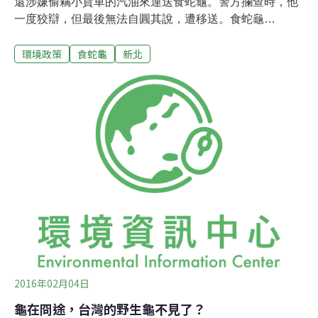
還涉嫌偷竊小貨車的汽油來運送食蛇龜。警方攔查時，他
一度狡辯，但最後無法自圓其說，遭移送。食蛇龜
（Cuora flavomarginata），又名黃緣盒龜、黃緣閉殼
環境政策
食蛇龜
新北
龜，背甲顏色為深褐色，中央有條黃色稜脊；頭部顏色呈
橄欖色。食蛇龜是台灣所分布唯一的陸棲性淡水龜，已列
入「瀕臨絕種野生動植物國際貿易公約」附錄II，以受保
護。新莊警分局5日表示，福營派出所所長張志誠，4日凌
晨率3名員警，於台65快速道路新莊下橋處，執行路檢勤
務，攔查1部小轎車，聞到車中傳來刺鼻汽油味，發現副
駕駛座有1桶可疑汽油。警方檢查後行李廂，發現有一箱
龜類。詢問林姓嫌疑人這一箱龜的來源，他卻吞吞吐吐，
答非所問。警方通知新北市府野生動物保育聯合執行小
組，認定這一箱23隻龜類是保育類食蛇龜，黑市價格約新
台幣35萬元左右。林嫌供稱，食蛇龜是在三峽山區捕捉賣
錢貼補家用，汽油是在五股區偷
2016年02月04日
龜在冏途，台灣的野生龜不見了？