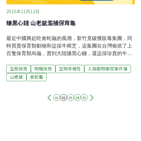
2015年11月12日
賺黑心錢 山老鼠濫捕保育龜
最近中國興起吃食蛇龜的風潮，新竹竟破獲販毒集團，同
時買賣保育類動物和盜採牛樟芝，這集團在台灣偷抓了上
百隻保育類烏龜，賣到大陸賺黑心錢，還盜採珍貴的牛樟
芝，市價超過上百萬。桶子裡一隻隻，二級保育類的珍貴
生態保育
物種保育
生物多樣性
人與動物衝突事件簿
食蛇龜，秋冬進補時節，大陸興起吃烏龜的風潮，新竹破
獲，不法集團，居然非法捕捉食蛇龜，走私到對岸，大賺
山老鼠
食蛇龜
黑心錢！食蛇龜平均1斤，在黑市可以喊到6000元，這次
在集團的據點，查獲超過上百隻食蛇龜，粗估如果全數賣
01
02
03
04
05
出，市價超過上百萬！不法集團除了對保育類動物下手，
還盜採牛樟芝，將黑心錢通通拿來買毒，安非他命還特別
用維他命Ｂ群包裝，以為可以躲避警方查緝，除了毒品現
場也查獲一把土造長槍，通通成為犯罪鐵證，幸好新竹警
方，及時破獲盜採集團，保住台灣稀有烏龜，將四名嫌犯
移送法辦。