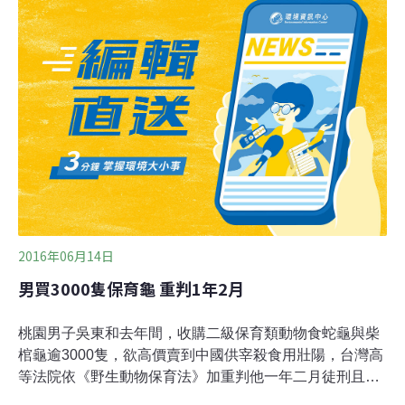
頭骨。由於墾丁國家公園過去曾發現被砍頭的梅花鹿屍
體，懷疑這個盜龜集團的部分成員，也涉嫌盜獵梅花鹿，
全案警方還要持續追查，屏東法院也已經收押盜龜集團的
謝姓主嫌。
2016年06月14日
男買3000隻保育龜 重判1年2月
桃園男子吳東和去年間，收購二級保育類動物食蛇龜與柴
棺龜逾3000隻，欲高價賣到中國供宰殺食用壯陽，台灣高
等法院依《野生動物保育法》加重判他一年二月徒刑且不
准緩刑，全案上訴最高法院審理中，吳男另以在中國有烏