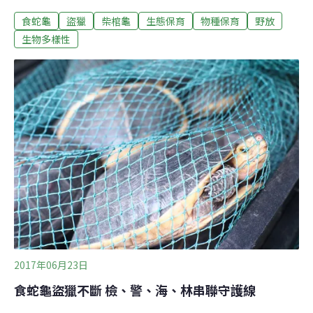
括建立長期收容保種中心、轉送國內外民間收容機構長期
食蛇龜
盜獵
柴棺龜
生態保育
物種保育
野放
收容、進行商業人工繁養殖試驗利用、提供學術機構研究
使用、配合宗教團體智慧放生、野放回自然環境補充或重
生物多樣性
建野生族群等。但食蛇龜與柴棺龜既然被認定瀕危的保育
龜，所有保育或保護措施應以野生族群的存續為重點，在
長期沈重的收容壓力下，疏散密度過高或數量過多的收容
動物，實有其必要性與急迫性，仍需考量是否符合對野生
族群保育有利的大方向。基於保育目的進行野生龜類的野
放，是複雜且昂貴的過程！如果目的只是為了處置查緝收
容動物，當然又是另一回事。最近美國海軍陸戰隊為了遷
移一處訓練基地內1千多隻陸龜，預計要用5千萬美金（15
億台幣）經費及監測30年，以確保移地野放後的陸龜可以
適應新環境，並成功建立具有生態功能的族群。把
2017年06月23日
食蛇龜盜獵不斷 檢、警、海、林串聯守護線