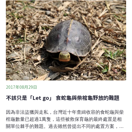
光。屏東科技大學助理教授陳添喜表示，本案偵查、判決
都極具指標性，是《野生動物保育法》執法重要里程碑，
保七總隊、南投地方檢察署、南投地方法院、林務局的表
現與堅持令人印象深刻，值得肯定！從暴利紀錄 重現原
生龜消失的面孔食蛇龜、柴棺龜這類生活在台灣的原生
龜，這幾年成了兩岸交流的「主角」，但卻是付出慘痛的
代價，透過不法者盜獵、收購，繼而走私的手段，成千上
萬的食蛇龜、柴棺龜憑空消失在原棲地。雖海巡、保七、
縣市政府警察人員曾破獲不少走私案例，但檢察官
2017年08月29日
不該只是「Let go」 食蛇龜與柴棺龜野放的難題
因為非法盜獵與走私，台灣近十年查緝收容的食蛇龜與柴
棺龜數量已超過1萬隻，這些被救保育龜的最終處置是相
關單位棘手的難題。過去雖然曾提出不同的處置方案，包