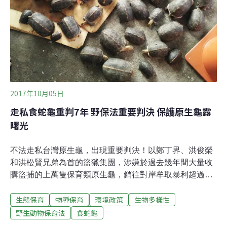
撲殺手段在內的必要處置，名列保育類與否不會有不同的
處理方式。保育類野生動物名單調整 先預告再正式公
告 25日的「行政院農業委員會野生動物保育諮詢委員會
議」，會中針對各野生動物類群專家小組評估建議
2017年10月05日
走私食蛇龜重判7年 野保法重要判決 保護原生龜露
曙光
不法走私台灣原生龜，出現重要判決！以鄭丁界、洪俊榮
和洪松賢兄弟為首的盜獵集團，涉嫌於過去幾年間大量收
購盜捕的上萬隻保育類原生龜，銷往對岸牟取暴利超過8
千萬元。經過檢警持續跟監追查，去（2016）年提起公
生態保育
物種保育
環境政策
生物多樣性
訴，初審判決書於上個月9日出爐，除了沒收不法所得，
三嫌各處以有期徒刑7年6月、5年10月、5年4月的重刑，
野生動物保育法
食蛇龜
全案仍可上訴。這項判決為低迷已久的原生龜保育帶來曙