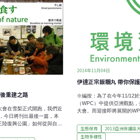
2014年11月04日
伊達正宗飯糰丸 帶你保
後重建之路
※編按：為了在今年11/1
（WPC）中提供亞洲觀點，
大會在雪梨正式開跑，我們近
大會。而迎接即將展開的W
，今日將刊出最後一篇，本
亞洲保護區大會報導文章，
三陸復興公園」如何從與自然
題。昨天我們從日本的311
生態保育
2013亞洲保護區
有哪些思維值得台灣效法，
民與保護區連結上的重要觀
生物多樣性
，台灣環境資訊協會也出席