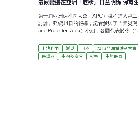
氣候變遷在亞洲「症狀」日益明顯 保育
第一屆亞洲保護區大會（APC）議程進入第
討論。延續14日的報導，記者參與了「天災與保護區」
and Protected Area）小組，各國代表
害、生態系保育與減災，發表概念與研究案例
Jeffery A. McNeely明白表示，氣候變
土地利用
減災
日本
2013亞洲保護區大會
其「症狀」在亞洲越來越明顯，旱、澇災等極
保護區
生物多樣性
災害
生態保育
響強度與頻率也只會有增無減。McNeely認
會遭遇美國西部一般的森林大火或特別嚴酷的
回應？以下分享兩個案例：紅樹林保庇 越南
越南是前五大最先受氣候變遷及海平面上升影響
瑞（Damrey）颱風橫掃越南中部的濱海地區D
僅50