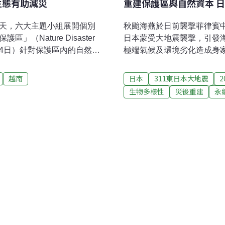
生態有助減災
重建保護區與自然資本 日
二天，六大主題小組展開個別
秋颱海燕於日前襲擊菲律賓中
（Nature Disaster
日本蒙受大地震襲擊，引發
於今（14日）針對保護區內的自然災
極端氣候及環境劣化造成身
。美國康乃爾大學榮譽教授
救生索？又該如何落實？第一屆「
遷已是難以否認且無可逃避的事實。
Congress）13日揭幕
越南
日本
311東日本大地震
端氣候事件成「常態」，影
國家公園管理政策及實務的代
生物多樣性
災後重建
永
為，我們應該自問，亞洲會不
International Cen
冬季？若有可能，又該如何
環境省與世界自然保育聯盟（
社區韌性升級世界銀行評估，
保護區之間的合作關係、達成
的國家。2005年11月，丹
的第6屆世界保護區大會（W
a Loc，幾乎毀了所有堤防，
觀點。