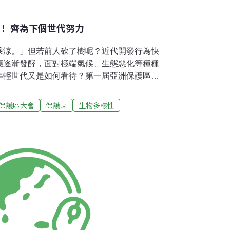
e！ 齊為下個世代努力
乘涼。」但若前人砍了樹呢？近代開發行為快
應逐漸發酵，面對極端氣候、生態惡化等種種
年輕世代又是如何看待？第一屆亞洲保護區大
ongress, APC）中，來自日本、尼泊爾、中國、阿富
壇（Youth Session）發表了20篇報告；
洲保護區大會
保護區
生物多樣性
了屬於亞洲青年的保育宣言（Youth
st Asia Parks Congress），內容涵蓋文化傳承、教
保育工作難？ 青年：請給我們更多機會和資源
提出這樣的看法：希望公部門或民間企業能承
年投入此業。舉例來說，保護區內的巡守員，
增加而增設；若無法提昇人力上的投資，往