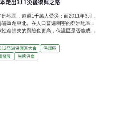
本走出311災後復興之路
部地區，超過1千萬人受災；而2011年3月，
海嘯重創東北。在人口普遍稠密的亞洲地區，
家性命損失的風險也更高，保護區是否能成為
亞洲保護區大會」（1st Asia Parks
，來自亞洲各地，研究、執行自然保護區／保留區／
2013亞洲保護區大會
保護區
表，齊聚仙台國際會議中心（Sendai
續發展
生態保育
ter），展開為期5天的工作坊和資訊交流。此會議由日本
IUCN）共同籌辦，會議目標包括：建立亞洲
2010生物多樣性大會的愛知目標、在2014年
PC）或其他國際會議中，提供亞洲的保護區