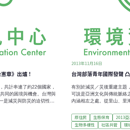
2013年11月16日
台憲章》出爐！
台灣部落青年國際發聲 
，共計串連了約22個國家，
有別於減災／災後重建主題
索共同的困境與機會。台灣與
可說是亞洲文化與傳統脈絡
一是減災與防災的迫切性，
內涵相左之處。從里山、里海、傳統生
來的討論結果，提出了屬於
Knowledge，簡稱TEK）、自
hater）做為「亞洲觀點」，納
族與在地社區保育區（Indigenous 
原住民
生態保育
2013
大會（WPC 2014）議題脈
ICCAs）等，都在文化／傳統與保護區（
生物多樣性
社區共管
環
自然保護區及文化歷史資
Areas）工作小組中進行