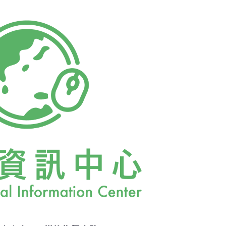
報告。越來越多的部落青年將符合國際趨勢的
起與時俱進，改變創新。例如藍姆路．卡造
享了吉哈拉艾（Cihalaay）部落結合傳統知識與