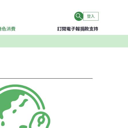
登入
綠色消費
訂閱電子報
捐款支持