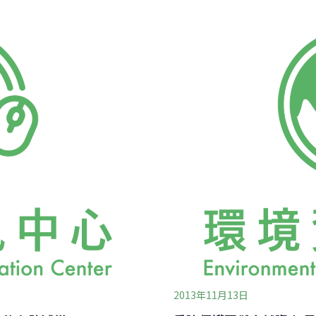
以預測的極端氣候等因素，
年與會，也於會中發表多篇
衝擊與損失接二連三重創亞
新觀念帶回部落，與部落一
李光中認為，會議傳達了兩
（Lameru Kacaw），分
二、建立更適合亞洲的保護
2013年11月13日