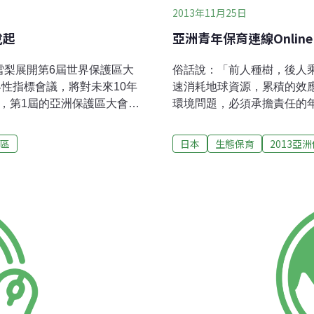
2013年11月25日
說起
亞洲青年保育連線Onlin
在雪梨展開第6屆世界保護區大
俗話說：「前人種樹，後人
性指標會議，將對未來10年
速消耗地球資源，累積的效
，第1屆的亞洲保護區大會在
環境問題，必須承擔責任的
區之間的合作關係、達成
會（1st Asia Parks C
WPC等會議中，提供亞洲的
汗等不同國家的研究生，在青年論
區
日本
生態保育
2013亞
洲保護區大會文章，回顧當時
並在17日閉幕式當天共同提出
心保護區議題，並迎接第6屆
Declaration to the fir
在國際自然保護聯盟（以下簡
育、就業機會及網絡串連。
013年11月14日至17日在
其中針對就業機會，青年們
護區官員在內，約有800位來
諾，提供更多機會，激勵青
織、非政府組織、學術界和
應隨著保護區數量、範圍的
包括亞