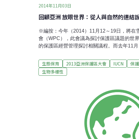
2014年11月03日
回顧亞洲 放眼世界：從人與自然的連結
※編按：今年（2014）11月12～19日，將
會（WPC），此會議為探討保護區議題的世界
的保護區經營管理探討相關議程。而去年11月
日本宮城縣仙台舉行，目標在於建立亞洲保護
2010生物多樣性大會的愛知目標、並為第6屆
生態保育
2013亞洲保護區大會
IUCN
保護
保護區觀點。我們近期將刊出一系列第1屆亞
生物多樣性
會議中探討的亞洲觀點，邀請您與我們一同關
世界保護區大會來臨。第1屆亞洲保護區大會
稱IUCN）和日本環境部（MOE-J）的贊助下於2
日本宮城縣仙台舉行。包括亞洲22個國家的保
自世界各國及各地的中央及地方政府、國際組
學生參與此次大會。與會人員於會議上，分享