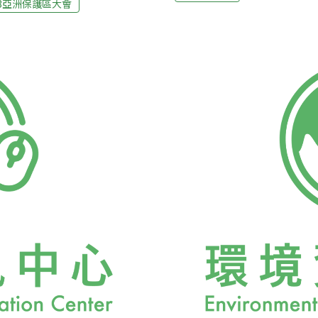
動如何規劃，伊達正宗飯糰
13亞洲保護區大會
梨帶回精彩現場報導，給您最
報到（Registration
間皆曾經歷天災，據估計，受
放民眾自由參加，因此參與
人數，氣候變遷的衝擊聚焦
拿到名牌、大會手冊、隨身
的國籍以及隸屬單位。