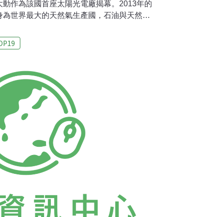
動作為該國首座太陽光電廠揭幕。2013年的
身為世界最大的天然氣生產國，石油與天然氣
在當時提出2024年達到20%再生能源比例的減
的綠建築則極度彰顯該國重視能源效率的決
OP19
是跌破大家眼鏡，直接由經濟部出面與世界煤
煤炭與氣候高峰會」。擔任華沙氣候大會主席
olec則在議程還在進行的中途，在內閣改組中被解
取代他的是原波蘭副財長Maciej
首要任務是推動頁岩氣（shale gas）的開採。
相當令人玩味。煤炭高峰會邀請氣候變遷公約
re