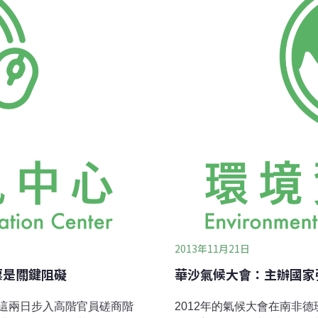
最具爭議的一點是，裡面尚
Hedegaard解釋，「我
國著手或加強國內準備工
氣候事件，就自動繳出補償
國家減碳貢獻…。」這裡原
在菲律賓造成的災情讓許多
出，過去十年來，極端氣候
2013年11月21日
票是關鍵阻礙
華沙氣候大會：主辦國家
這兩日步入高階官員磋商階
2012年的氣候大會在南非