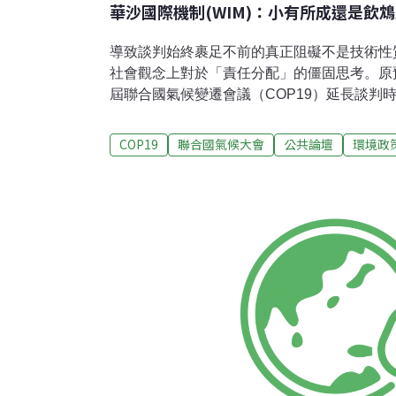
華沙國際機制(WIM)：小有所成還是飲
導致談判始終裹足不前的真正阻礙不是技術性
社會觀念上對於「責任分配」的僵固思考。原預
屆聯合國氣候變遷會議（COP19）延長談判
在於若干已開發工業先進國家在原本議程時間
的談判態度。主辦國波蘭因此設法在星期六促
COP19
聯合國氣候大會
公共論壇
環境政
治理資金、損失暨損害（the loss and da
識。最後，歷經耗時談判，氣候基金方面功敗
議題僥倖在談判最後階段獲得充滿妥協性質的
清楚可見與會國家的立場分歧，碳排大國間意
而，國際氣候談判的核心目標其實在有關暖化
十分明確，導致談判始終裹足不前的真正阻礙
是在於國際社會觀念上對於「責任分配」的僵
與氣候