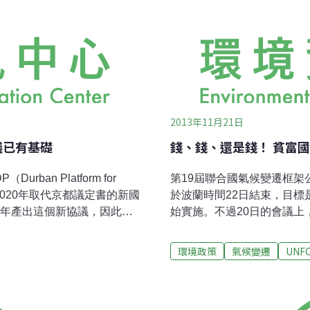
2013年11月21日
議已有基礎
錢、錢、還是錢！ 貧富
an Platform for
第19屆聯合國氣候變遷框架
一個2020年取代京都議定書的新國
於波蘭時間22日結束，目標是
5年產出這個新協議，因此
始實施。不過20日的會議
作──讓發展中國家與已開發
成的災難籌措應變資金時卻
足夠的承諾，使氣候變遷危
國家沒有展現足夠的意願來
環境政策
氣候變遷
UNF
在今年一出生就難產，往後可
平面上升或沙漠化現象。中
大會，延長時間徹夜討論，
須儘快訂出提供融資的時間
得大會通過ADP文件，但只
往後所有的旱災、熱浪和暴風