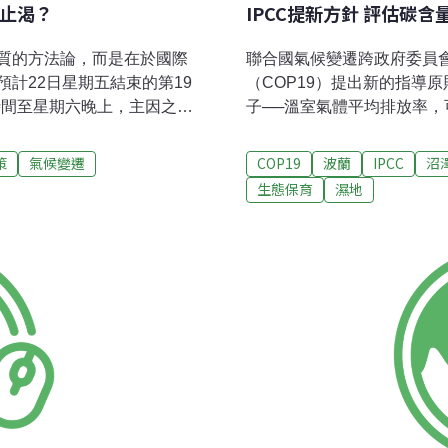
鴆止渴？
IPCC提新方針 評估碳
質的方法論，而是在於國際
聯合國氣候變遷跨政府委員會
計22日星期五結束的第19
（COP19）提出新的指導
時間至星期六晚上，主因之一
子──溫室氣體平均排放率
的最後階段採取了十分保留
變動。高含碳的生態系：濕
成與會談判各國能夠在氣候
和沿海紅樹林，被認為是「高含
策
氣候變遷
COP19
波蘭
IPCC
沼
mage）、森林維護等方面達成共
地有四分之三在東南亞，11
生態保育
濕地
垂成，共識未果；而另兩項
比地區，少量在亞洲其他國
共識。回顧歷年氣候談判，
名合著論文，在世界各地的
見分殊更是不在話下。然
或PGC做單位），熱帶泥炭
的諸多科學研究基礎上已然
理」雜誌（Carbon Manage
不是技術性質的方法論，而
固思考。國內層次上，凡參