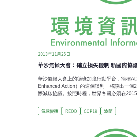
2013年11月25日
華沙氣候大會：確立損失機制 新國際協
華沙氣候大會上的德班加強行動平台，簡稱ADP（Durb
Enhanced Action）的這個談判，將談出
際減碳協議。按照時程，世界各國必須在201
ADP平台要在有限的時間內，完成最艱難的工
國家在氣候政策上凝聚共識，兩造都同意提出
氣候變遷
REDD
COP19
波蘭
機不威脅到未來世代。然而，這份ADP文件
能也難逃多舛命運。原本該在周五結束的氣候
談判代表疲累的協商到周六下午。縱使最後獲