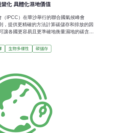
含量變化 具體化濕地價值
（IPCC）在華沙舉行的聯合國氣候峰會
原則，提供更精確的方法計算碳儲存和排放的因
，可讓各國更容易且更準確地衡量濕地的碳含量
地、泥炭地泥炭地和熱帶濕地，例如棕櫚沼澤
碳」（high-carbon）的生態系統。這類濕
澤
生物多樣性
碳儲存
％在南美洲，9％在非洲，3％在中美洲和加勒
家和太平洋島國。根據一篇丹尼爾與其他人聯
熱帶紅樹林，儲存了20億公噸的碳（用碳公噸
地儲存了89PGC，此論文在10月公佈於「碳管
ment）。