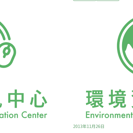
、海洋生物多樣性和珊瑚礁
會；從學者及與會青年的觀
可能。海草和部分浮游植物
展，不是對於氣候援助資金
類等其他生物很可能受到嚴
如此。「這是慣性嗎？」葉
獲可能每年損失達1300億
不立法、政府不採取行動，
量近四分之一，報告顯示，
感，然後不理會這個議題了
討，其實是一個「量能建構」（ca
覺的時候，還是需要
2013年11月26日