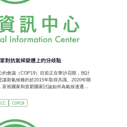
國家對抗氣候變遷上的分歧點
公約會議（COP19）目前正在華沙召開，預計
讓新氣候條約於2015年取得共識、2020年開
上，富裕國家和貧窮國家討論如何為氣候邊遷造
陷入僵局。玻利維亞等發展中國家指控，富裕
討論援助金或補償氣候變遷造成的損失，如海
CCC
COP19
國最高氣候變遷官員解振華說，開發中國家必
表和金額。富裕國家則擔憂金額過高，以及為
雨承擔法律責任。歐盟氣候執委Connie