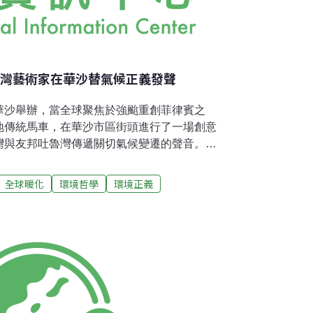
台灣藝術家在華沙替氣候正義發聲
華沙舉辦，當全球聚焦於強颱重創菲律賓之
地傳統馬車，在華沙市區街頭進行了一場創意
灣與友邦吐魯灣傳遞關切氣候變遷的聲音。黃
式代表團身份，於16日中午在華沙市區進行了
徵資本主義的華爾街公牛雕塑；他表示，以滿
全球暖化
環境哲學
環境正義
徵弱小國家的吐瓦魯海龜，呈現出氣候峰會上
小氣候變遷受難國的處境。黃瑞芳指出，台灣
危機越加迫切，但近年氣候談判在全球經濟衰
卻難有實際作為；他透過象徵資本主義一味追
業亦空談綠色形象包裝，實際卻拒絕承諾加速
件華爾街公牛雕塑披上綠色外衣，嘲諷這個空
遊行華沙重要歷史景點，奇觀的綠色公牛作品
民眾討論