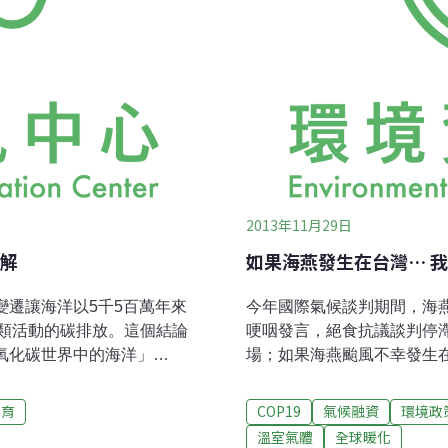
2013年11月29日
解
如果海燕發生在台灣… 
變遷讓海洋以5千5百萬年來
今年國際氣候談判期間，海
類活動的碳排放。這個結論
哽咽發言，絕食抗議談判停
二氧化碳世界中的海洋」
場；如果海燕颱風不幸發生
 CO2 World）研討會成果。並由聯合
聲？台灣關心氣候談判的學
研究科學委員會、及國際地
授施文真、台大政治系助理
保育
COP19
氣候融資
環境政
年11月11至22日在華沙舉
人，28日就聯合國氣候變遷
溫室氣體
全球暖化