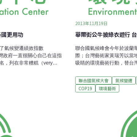
2013年11月19日
各國更用功
華爾街公牛披綠衣遊行 
布了氣候變遷績效指數
聯合國氣候峰會今年於波蘭
dex），台灣政府一直很關心自己在這指
際；台灣藝術家黃瑞芳以當
，列在非常糟糕（very
吸睛的環境藝術行動，替台
於台灣自身，而在於其他國家
瑞芳獲邀以友邦國吐瓦魯正
依循。氣候變遷績效指數針
一場以當地傳統馬車裝載象
聯合國氣候大會
氣候變遷
名總因為減碳目標力道不足而
腦腸肥的公牛身軀壓坐著象
COP19
環境藝術
項目，使得它更能評鑑出能
強國罔顧減排議題，欺壓弱
或民間學者參與給分，或許
友邦吐瓦魯面臨海平面升高
候政策。舉例來說，德國一
退下，各國高喊減排口號，
從去年的第8名大幅退後到第
求經濟短利，許多國家及企
爾總理來說，情何以堪。看守
減排協定的制定。因此將此
上
談綠色的年代。此行動藝術
出現在華沙街頭，引起許多