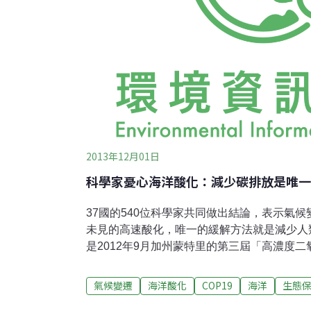
2013年12月01日
科學家憂心海洋酸化：減少碳排放是唯一
37國的540位科學家共同做出結論，表示氣候
未見的高速酸化，唯一的緩解方法就是減少人
是2012年9月加州蒙特里的第三屆「高濃度
（Symposium on the Ocean in a High
國教科文組織下的跨政府海洋學委員會、海洋
氣候變遷
海洋酸化
COP19
海洋
生態
圈──生物圈計劃共同總結成報告，提交到2013