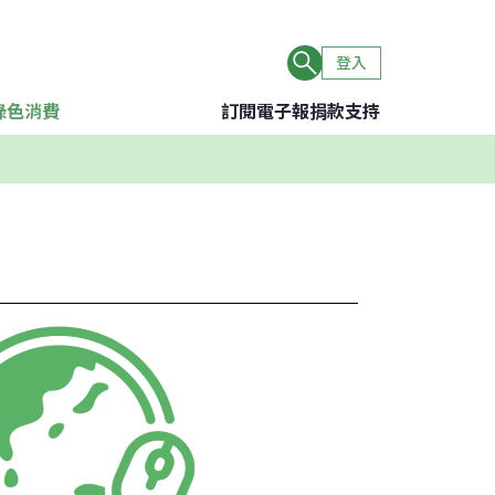
登入
綠色消費
訂閱電子報
捐款支持