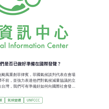
我們是否已做好準備在國際發聲？
燕颱風重創菲律賓，菲國氣候談判代表在會場
滯不前，並強力表達他們對氣候減量協議的立
在台灣，我們可有準備好如何向國際社會發
者包括台大法律系教授葉俊榮、政大國貿系教
教授林子倫、中原財法系助理教授林春元等
策
氣候變遷
UNFCCC
綱要公約第19屆締約國會議的進展出席座談