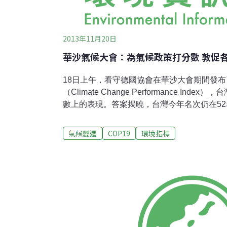
2013年11月20日
華沙氣候大會：為氣候政策打分數 敦促
18日上午，看守德國協會在華沙大會期間發
（Climate Change Performance In
數上的表現。答案揭曉，台灣今年名次仍在52名
poor）的等級。不過，這份報告重要性不限
的表現，是否有正向的參考價值讓我們參照與
氣候變遷
COP19
環境指標
對58大溫室氣體排放國家進行評估，而前三
從缺。這兩年把再生能源、能源效率納入評分
源政策的優劣；而刻意找來各國草根環保團體
可從政策監督角度，更高標準檢查各國政府氣
直被認為是氣候與能源政策上的模範生，但卻
19名，對剛以能源轉型政策獲選連任的梅克
德國計畫主持人Jan Burck說明，在歐盟層次