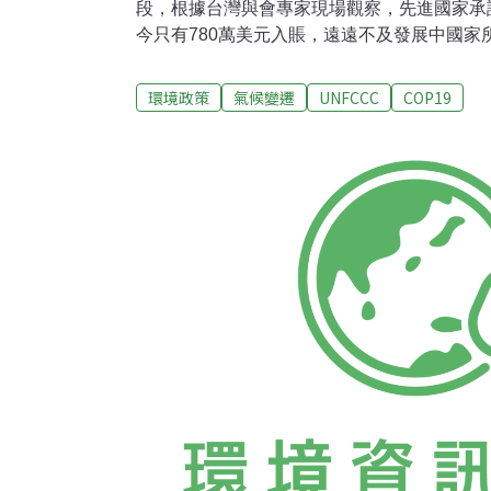
段，根據台灣與會專家現場觀察，先進國家承
今只有780萬美元入賬，遠遠不及發展中國家
代表解振華昨（20日）呼籲，調適基金承諾
關鍵。氣象專家彭啟明解讀此訊息為：先進國
環境政策
氣候變遷
UNFCCC
COP19
表現政治決心、展現誠意，談判才能進展下去
在華沙參與會議的台大政治系助理教授林子倫
談判的關鍵。由於各國已訂出在2015年提出
議注定是過渡階段，目前看來談判進度緩慢，
國秘書長潘基文的公開談話中，也可看出氣候
鍵角色。據聯合國官方消息，潘基文對各國領
環境列為優先的國內政治課題，也要提供實質
持續進行，以利預訂20