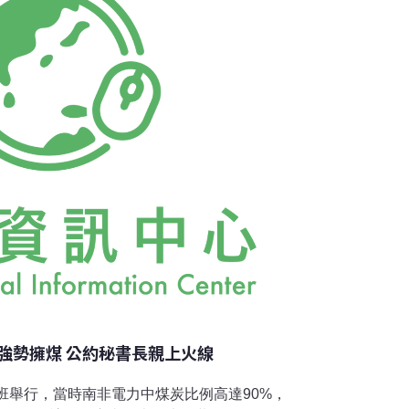
們不可能有一種制度，是全球不管哪裡一發生嚴重
金。」氣候融資 氣候會談最爭議話題海燕颱風
貧窮國家開始重視補償金的來源。世界銀行指
事件造成的全球經濟損失已飆升到每年近2
強勢擁煤 公約秘書長親上火線
德班舉行，當時南非電力中煤炭比例高達90%，