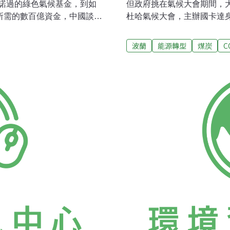
諾過的綠色氣候基金，到如
但政府挑在氣候大會期間，大
所需的數百億資金，中國談判
杜哈氣候大會，主辦國卡達
是否兌現，是本次會議成功的
占能源比例100%，但卡達也
家必須以實際的資金投入來
碳承諾，此外，主會場所在
波蘭
能源轉型
煤炭
C
，否則就談不出結果。同樣
心。然而今年，波蘭政府則
表示，資金應該是左右這次
炭產業協會合辦一場「國際
新的協議，使得這次的華沙會
的環境部長Marcin Kor
觀望態度居多。其實從聯合
職，但大會主席職務仍將繼續。
基金在這次談判中扮演的關
Grabowski，已經公開宣示
導人公開談話時，呼籲要把
從來沒有主辦國這麼絕，這
的氣候基金，好讓談判得以
組織秘書長Christiana Figue