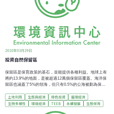
能會損及私人利益，因此政府與公共預算的角色就非常重
要，必須有政府的強力支持，並協調這類復育計畫會影響
到各類當事人，才能使復育計畫成功。鹹海就是個典型的
案例，在獲得政府的強力承諾與組織性的支持後，鹹海的
復育計畫才因而成功。
2010年03月29日
投資自然保留區
保留區是保育政策的基石，並能提供各種利益。地球上有
將約13.9%的地面，是被超過12萬個保留區覆蓋。海洋保
留區也涵蓋了5%的領海，但只有0.5%的公海被劃為保留
區。人們常只注意到保留區會為全球帶來利益，其實保留
土地利用
生態與經濟
綠色投資
循環經濟
區也會讓當地人獲益。全球有超過十億的人，依靠保留區
維生，例如從保留區獲得糧食與燃料。因此，若是能投資
生物多樣性
環境經濟
TEEB
永續發展
生態保育
保留區，並維護生態系統的運作，必能獲得回饋。保留區