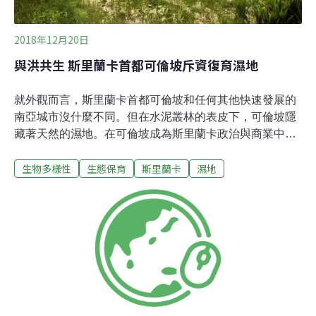
2018年12月20日
與洪共生 斯里蘭卡首都可倫坡斥資復育濕地
就外觀而言，斯里蘭卡首都可倫坡和任何其他快速發展的
南亞城市沒什麼不同。但在水泥叢林的表皮下，可倫坡隱
藏著天然的濕地。在可倫坡成為斯里蘭卡政治與商業中心
之前，這個城市點綴著濕地和長約30公里運河的地區，這
生物多樣性
生態保育
斯里蘭卡
濕地
些運河幫助吸收和疏散來自印度洋的龐大雨量。過去40年
來，由於該島採取了積極的發展策略，官方授權或不合規
定的建築都掩埋了原本天然的防洪系統。斯里蘭卡土地開
墾與發展公司的濕地副總經理維傑拉特纳（N. S.
Wijayaratne）表示可倫坡現在時常有洪水氾濫的問題。在
2016年和2017年的季風期間發生了洪水，今年甚至在季風
季節前也發生了規模較小的洪水。自70年代以來，隨著全
球暖化，這裡的氣候開始有了巨大的改變，降雨變得更短
但每次雨量更巨大，這個現象也增加了可倫坡大都會區的