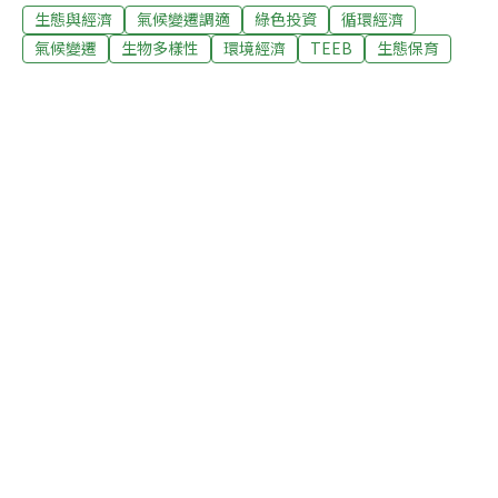
生態與經濟
氣候變遷調適
綠色投資
循環經濟
濟部門都依賴自然資本而生。此外，生物多樣性也保護人
類免於自然災害和確保糧食供應的安全與健康。圖表一說
氣候變遷
生物多樣性
環境經濟
TEEB
生態保育
明了靠基因多樣性而發展的經濟部門，至今我們還無法認
定生態系統服務潛在的範圍，更不用說要善加運用了。要
把自然資本管理好是有可能的，雖然目前仍有許多理由導
致缺乏效率的管理，例如以狹義的GDP概念進行決策、欠
缺對生態系統價值的認知、不充足的法律架構、難以符合
公益的私利、貧乏的治理。若將這些障礙移除，自然能得
到好的回饋。若是能將自然資本管理得更好，未來將會獲
得更佳的財政回饋。對減緩與適應氣候變遷進行投資為了
終止森林遭破壞而實施的綠碳政策可以是個比其他替代方
案更具成本效益的方式，來減緩氣候變遷帶來的影響。