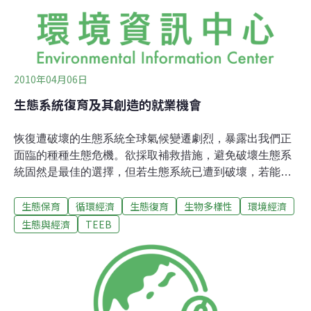
洪水風險，該區約有斯里蘭卡2100萬人口的1/4。快速流
失的濕地根據路透社的報導，為了加強防洪和城市規劃，
可倫坡大都會發展計
2010年04月06日
生態系統復育及其創造的就業機會
恢復遭破壞的生態系統全球氣候變遷劇烈，暴露出我們正
面臨的種種生態危機。欲採取補救措施，避免破壞生態系
統固然是最佳的選擇，但若生態系統已遭到破壞，若能適
當得對生態系統的復育進行投資，仍可獲得極佳的回饋。
生態保育
循環經濟
生態復育
生物多樣性
環境經濟
根據TEEB在2009年出版的氣候變遷特集，復育紅樹林能
對社會帶來的回饋效益，最高可達40%，復育熱帶森林的
生態與經濟
TEEB
林地與灌木叢則可達50%，草地可達79%。雖然復育生態
系統的回饋比例這麼高，但是要進行這類計畫需要高額的
投資，投資金額會因生態系統與破壞程度的差異而不同，
而且光是事前的評估作業可能就所費不貲。除了巨額的投
資外，另一個要注意的層面是預期效益。復育生態系統可