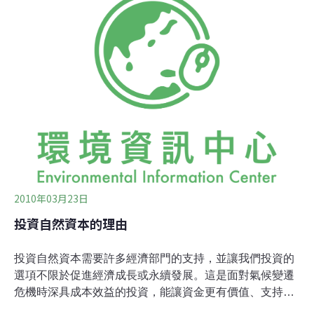
能提供不同層級的自然利益：在地的、國家級的、全球性
的(見表二)。保留區所帶來的利益，遠遠高於維護保留區
的成本，而且遠高於將保留區改為農地等集約土地利用方
式帶來的效益(見圖二)。保留區如何帶來利益：特定的案
例在巴西亞馬遜河地帶的保留區帶來的地方與國家層級利
益，比將保留區用於小型農作用地所帶來的獲益，還高出
50%。相較於將土地轉用於畜牧或公園用地，維護保留區
將能為巴西總體經濟帶來三倍以上的利潤。在柬埔塞的
Ream國家公園，在有效的保護措施基
2010年03月23日
投資自然資本的理由
投資自然資本需要許多經濟部門的支持，並讓我們投資的
選項不限於促進經濟成長或永續發展。這是面對氣候變遷
危機時深具成本效益的投資，能讓資金更有價值、支持當
地經濟、創造就業機會與維持長遠的經濟利益。有許多經