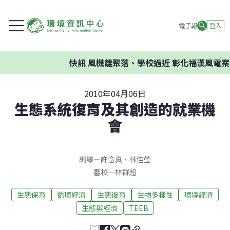
電子報
登入
快訊
風機離聚落、學校過近 彰化福漢風電案環委
2010年04月06日
生態系統復育及其創造的就業機
會
編譯
—
許念真
、
林佳瑩
審校
—
林群超
生態保育
循環經濟
生態復育
生物多樣性
環境經濟
生態與經濟
TEEB