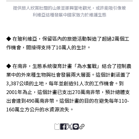
提供旅人欣賞壯闊的山景並振興當地觀光，或許能吸引像玻
利維亞這種發展中國家致力於維護生態
◆ 在玻利維亞，保留區內的旅遊活動製造了超過2萬個工
作機會，間接得支持了10萬人的生計。
◆ 在南非，生態系統復育計畫「為水奮戰」結合了控制農
業中的外來種生物與社會發展兩大層面。這個計劃涵蓋了
3,387公頃的土地，每年並創造91人次的工作機會。到
2001年為止，這個計畫已支出270萬南非幣，預計總體支
出會達到490萬南非幣。這個計畫的目的在避免每年110-
160萬立方公升的水資源流失。