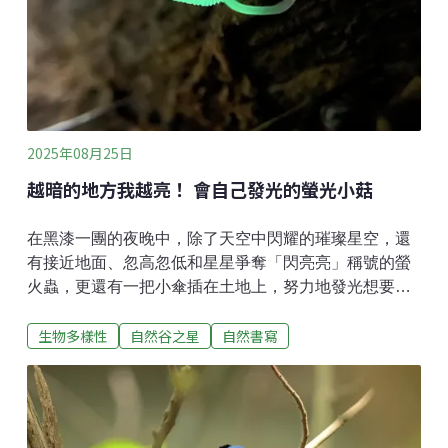
膜只是既有的葉子邊緣捲起來，把孢子囊群給包住而
已。蕨類的孢子囊群和孢膜，形狀十分多樣，長條形、
圓形或線形；魚鱗狀、口袋型、管狀或盾狀……等等，
一時表列不完。這讓我回想起，第一次
2025年08月25日
越暗的地方我越亮！ 會自己發光的螢光小菇
在黑漆一團的夜晚中，除了天空中閃耀的璀璨星空，還
有接近地面、忽高忽低和星星爭奪「閃亮亮」稱號的螢
火蟲，更還有一把小傘插在土地上，努力地發光想要被
看見，那就是「螢光小菇」。螢光小菇，顧名思義，就
生物多樣性
自然谷之星
自然書寫
是會發出螢光的真菌，屬於小菇科。第一次遇見它是在
嘉義的蘭潭環潭步道，「你要一起去看會發光的菇菇
嗎？」，一位熱愛自然環境所有特別東西的朋友這樣問
我，我也是毫不猶豫地就跟著他的腳步，一起在夜晚中
前進至密林裡。在我的認知中，只知道有些動物會發