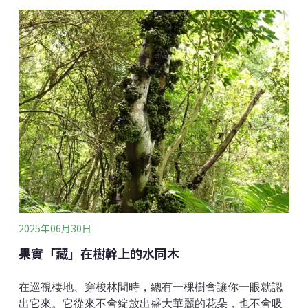
金豹、頂著蓬鬆髮型又戴眼鏡的羊咩咩副市長等。不過
在現實世界中沒有繪師賦予的明顯特徵，當科學家們要
研究這些動物時又該怎麼分別誰是誰呢？研究鯨豚的調
查人員就有這樣的煩惱，對許多賞鯨過的遊客來說，大
部分海豚就是灰灰的、嘴巴長長的然後背上有一片尖尖
的背鰭。或許海豚之間能夠輕易分辨彼此，但是調查人
員需要一個長期穩定存在，且容易觀測的特徵，才能夠
辨識不同個體。個體辨識的條件：找到「能辨認」的地
方早期，鯨豚研究曾使用過烙印、標籤等侵入性方式進
行標記，隨著影像技術的進步與動物福利意識的提升，
現代研究多採用非侵入式的「照片辨識」 （Photo
Identific
2025年06月30日
果實「藏」在樹幹上的水同木
在巡視棲地、穿梭林間時，總有一棵樹會讓你一眼就認
出它來。它從來不會綻放出盛大華麗的花朵，也不會吸