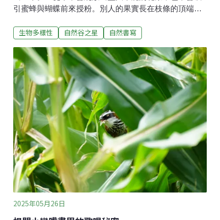
引蜜蜂與蝴蝶前來授粉。別人的果實長在枝條的頂端展
示出自己努力的成果，它卻害羞地只敢把枝幹、枝條借
生物多樣性
自然谷之星
自然書寫
給果實們擠在一起生長，圓圓滾滾的綠色果實是它的特
色，正因為這樣的獨特姿態，遠看時常讓人聯想到母豬
的乳房，因此有了「豬母乳」的俗名。這就是水同木。
水同木屬於桑科榕屬的植物。榕屬植物最顯著的特徵包
括：枝條上留下的環狀托葉痕、全株具有白色乳汁，以
及最特別的「隱頭花序」。這種特殊的花序，其實就是
我們常聽到的「無花果」外型，我們所看見的果實外
觀，其實是花托喔！花長在圓果形的花托內，無花果並
不是因為真的「無花」，是因為花朵藏在果實內，從外
觀看不到。「欸～那蜜蜂蝴蝶要怎麼採花蜜、幫忙授粉
呢？」這是我第一次聽到榕屬植物特殊花序時，小腦袋
飛速運轉跑出來的問號。原來，授粉幫手不是蜜蜂或蝴
蝶，而是一種身體嬌小的昆蟲——榕果
2025年05月26日