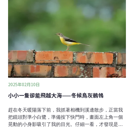
文學名家與知名譯者翻過的作品，如張愛玲、余光中、
宋碧雲、楊照等都出過中文譯本，各有不同的特色長
處。本篇文章中，小編想聚焦在裡面出現的海洋生物，
看看各譯本的翻譯是否有所不同，而不同的翻譯又如何
影響我們對作品的解讀？
2025年02月10日
小小一隻卻能飛越大海——冬候鳥灰鶺鴒
趕在冬天暖陽落下前，我抓著相機到溪邊散步，正當我
把鏡頭對準小白鷺，準備按下快門時，畫面左上角一個
晃動的小身影吸引了我的目光。仔細一看，才發現是隻
灰黃色的鳥在搖屁股！我盯著牠許久，這才發現牠不只