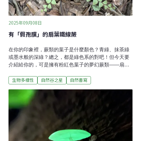
2025年09月08日
有「假孢膜」的扇葉鐵線蕨
在你的印象裡，蕨類的葉子是什麼顏色？青綠、抹茶綠
或墨水般的深綠？總之，都是綠色系的對吧！但今天要
介紹給你的，可是擁有粉紅色葉子的夢幻蕨類——扇葉
鐵線蕨！想認識蕨類，首先可以觀察它的葉子。葉子的
生物多樣性
自然谷之星
自然書寫
形狀千變萬化，有的長得像羽毛，有的像手掌，甚至是
細長如絲線。接著，我們可以翻到背面尋找孢子囊群，
觀察是否有孢膜，以及形狀為何，這是蕨類辨識的重要
特徵。例如長在樹幹上的伏石蕨，孢子囊群呈線型，沒
有孢膜。爬郊山常看見的腎蕨，孢膜的形狀和腎臟非常
相似，因此得名腎蕨。今天的主角扇葉鐵線蕨，可是擁
有特殊的「假孢膜」！為什麼說它「假」？因為我們說
的孢膜，是葉表細胞發育而成的另一個構造，可以想像
成多長出一個小蓋子，去保護裡面的孢子囊群；但假孢