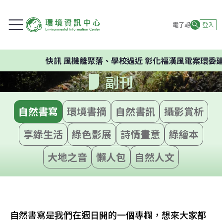
電子報
登入
快訊
風機離聚落、學校過近 彰化福漢風電案環委建議不應開
副刊
自然書寫
環境書摘
自然書訊
攝影賞析
享綠生活
綠色影展
詩情畫意
綠繪本
大地之音
懶人包
自然人文
自然書寫是我們在週日開的一個專欄，想來大家都