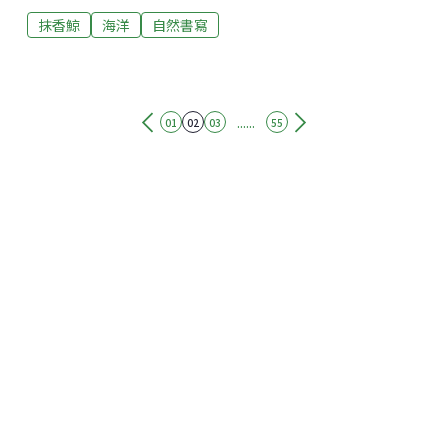
抹香鯨
海洋
自然書寫
增加 出現頻率達17.24%「拜訪太平洋抹香鯨π計畫」由
花蓮福爾摩沙協會創辦人廖鴻基執行，結合了勇源教育
發展基金會、海洋委員會海洋保育署等單位的支持，並
在眾多民間贊助者的協助下，攜手合作蒐集影像、聲音
與航跡等寶貴資料。計畫今年共進行了29次航班，並成
......
01
02
03
55
功目擊鯨豚群體28次，目擊率高達96.55%。其中，抹香
鯨的出現頻率達到了17.24%，較去年顯著增加，成為今
年研究的焦點。尤其在與其他鯨豚物種（如飛旋海豚、
花紋海豚等）的資料對比中，抹香鯨的出現次數明顯增
加，反映了東部海域的生態變化。花蓮福爾摩沙協會總
幹事藍振峰表示，這項計畫的成果不僅在於鯨豚目擊率
的提升，還在於數據的積累和分析，對於了解抹香鯨在