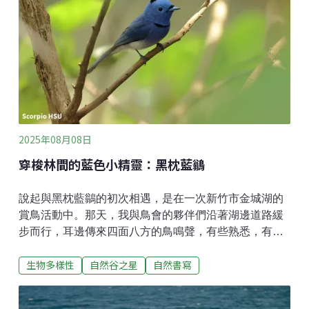
光，像是螢火蟲、鮟鱇魚（利用發光細菌）、夜光蟲
（馬祖藍眼淚）等，但菇菇或植物會發光這件事，我只
有在《阿凡達》電影中看過類似場景而已。對常常夜觀
的我來說，晚上走在步道上是輕輕鬆鬆的，但目光總還
是被掛在樹上的蛇，或是躁動不安的青蛙所吸引。直到
走到一叢竹林前，他停下了腳步，請我一起蹲下，並將
手電筒的燈光全部關閉。當眼睛適應黑暗後，一朵朵發
光的真菌映入眼前 — 壯觀、震撼這些字
2025年08月08日
穿梭林間的藍色小精靈：黑枕藍鶲
說起與黑枕藍鶲的初次相遇，是在一次新竹市金城湖的
賞鳥活動中。那天，我與鳥會的夥伴們沿著湖邊道路緩
步而行，耳邊傳來四面八方的鳥鳴聲，有些熟悉，有些
則既陌生又新奇。突然，一位鳥友驚呼：「聽！有黑枕
生物多樣性
自然谷之星
自然書寫
藍鶲的叫聲！」對當時還是賞鳥新手的我來說，是個全
然陌生的名字。經由其他夥伴的介紹，我才知道，牠是
一種會在林間靈活穿梭的「藍色小精靈」。為了親眼目