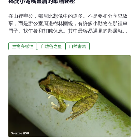
揭開小彎嘴畫眉的歌唱秘密
在山裡辦公，鄰居比想像中的還多。不是要和分享鬼故
事，而是辦公室周邊樹林圍繞，有許多小動物在那裡串
門子、找午餐和打盹休息。其中最容易遇見的鄰居就是
鳥了。在不絕於耳的鳥叫聲中，令我印象深刻的是「小
生物多樣性
自然谷之星
自然書寫
彎嘴畫眉」。牠聲音清亮，婉轉多變，是個歌唱高手。
歌手上台表演總要梳妝打扮，小彎嘴畫眉可是也穿著花
紋衣裳呢！小彎嘴畫眉的羽色屬於暗色系，但再仔細一
點看，可以發現牠的配色其實非常豐富。胸腹為黑白相
間、一點一點的縱向紋路；背部則是紅棕色搭配深橄欖
綠；眼睛周邊有一道明顯的黑色，鳥友們說像掛了黑色
眼罩，上方還畫了一條細細的白眉。牠的嘴巴顏色也很
有趣，上黑下白，像是一把彎刀。但想要親眼見到牠，
卻沒這麼容易。小彎嘴畫眉生性機警，又怕人，總是在
人發現牠之前，就跳進灌叢裡躲起來。之所以說
「跳」，是因為小彎嘴畫眉的翅膀短又圓，所以飛不
遠，因此跳躍是移動的另一個好選擇。既然不擅長飛，
就要選擇不高的地方活動。森林底層、灌叢、