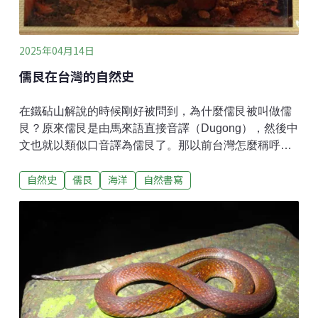
在一起鳴叫的伸展台，用「嘓～嘓～嘎啦嘎嘎啦嘎啦
～」的歌聲吸引雌蛙，但其實很容易
2025年04月14日
儒艮在台灣的自然史
在鐵砧山解說的時候剛好被問到，為什麼儒艮被叫做儒
艮？原來儒艮是由馬來語直接音譯（Dugong），然後中
文也就以類似口音譯為儒艮了。那以前台灣怎麼稱呼儒
艮呢？目前台灣文獻叢刊中各地方志的描述，都是以
自然史
儒艮
海洋
自然書寫
「海和尚」稱之：《台海使槎錄》（1736）、《苑裡
志》、《苗栗縣志》（1894）、《淡水廳志》、《重修
台灣府志》、《重修台灣縣志》、《重修鳳山縣志》、
《海東札記》、《台游日記》（1892）、《澎湖通志》
（1878）、《台灣通志》等，都有提到海和尚一詞。
《苗栗縣志》提到「海和尚，四翅，無鱗，極似人
形。」；《澎湖通志》「海和尚（色赤，頭與身略似人
形，見人輒笑，見則為颱風唄之徵。行舟遇之不祥，必
焚投香楮而引避之）」；《台海使槎錄》則稱：「海和