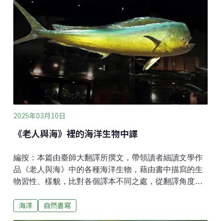
的落葉堆裡等環境中。自然谷環境信託棲地內組成為次
生林環境，鬱密度高濕度也相對較高，是很適合梭德氏
遊蛇棲息的環境。與大家熟知的蛇類食性較不同，梭德
氏遊蛇的捕食對象大多以小型的無脊椎動物為食，如蚯
蚓、蛞蝓等。梭德氏遊蛇屬於體型較小的蛇類，體長大
約60～70公分，身體多為深褐色，脖子後方有白色的V
字形花紋，身體兩側有整齊排列的黑點。大家對於「梭
德氏」這個名稱不知道
2025年03月10日
《老人與海》裡的海洋生物中譯
編按：本篇由臺師大翻譯所撰文，帶領讀者細讀文學作
品《老人與海》中的各種海洋生物，藉由書中描寫的生
物習性、樣貌，比對各個譯本不同之處，從翻譯角度看
海洋生物多樣性。《老人與海》講述古巴老漁夫與大魚
海洋
自然書寫
搏鬥的故事，那堅毅不屈的生命精神與硬漢形象深深留
在許多讀者心中。這部海明威的代表作，也是歷來許多