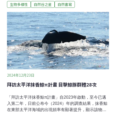
生物多樣性
自然谷之星
自然書寫
走路時搖、吃東西的時候搖，連停下來的時候也在搖！
活力四射的牠，是台灣的冬候鳥「灰鶺鴒」。灰鶺鴒，
英文名叫作Gray Wagtail，鳥如其名，灰色身體、黃色
肚子，酷愛搖尾巴。灰鶺鴒不僅電力十足，還喜歡邊飛
邊叫。我常常在溪邊看見牠以波浪狀的方式上下飛行，
一邊飛，一邊發出「唧唧、唧唧」的叫聲。和一旁發呆
的夜鷺相比，簡直就像是個好動的小朋友。搖尾巴和邊
飛邊叫，是鶺鴒科鳥類的習性。灰鶺鴒在台灣還有兩個
同樣活潑的親戚——黃鶺鴒和白鶺鴒。令人頭痛的是，
牠們不只名字像，連長相都很容易搞混！尤其是黃鶺鴒
和灰鶺鴒。黃鶺鴒頭灰灰，灰鶺鴒則是肚子黃黃……讀
到這裡，你或許已經和我一樣頭昏眼花。這裡提供你一
2024年12月23日
個簡單的辨認方式，看
拜訪太平洋抹香鯨π計畫 目擊鯨豚群體28次
「拜訪太平洋抹香鯨π計畫」自2023年啟動，至今已邁
入第二年，日前公布今（2024）年的調查結果，抹香鯨
在東部太平洋海域的出現頻率有顯著提升，顯示該物種
在該區域的存在已不再是罕見的現象。抹香鯨出現頻率