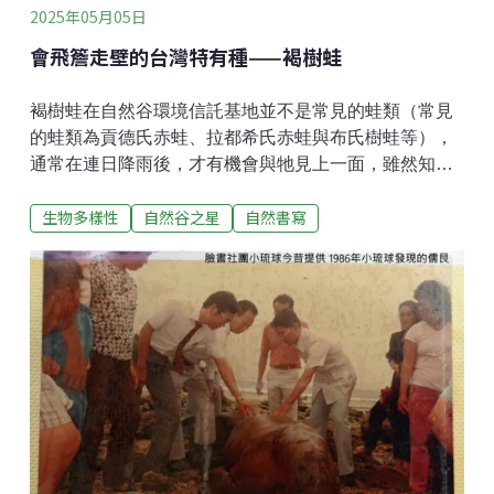
2025年05月05日
會飛簷走壁的台灣特有種——褐樹蛙
褐樹蛙在自然谷環境信託基地並不是常見的蛙類（常見
的蛙類為貢德氏赤蛙、拉都希氏赤蛙與布氏樹蛙等），
通常在連日降雨後，才有機會與牠見上一面，雖然知道
不同種的蛙類喜歡的棲息環境大不相同，但在撰寫這篇
生物多樣性
自然谷之星
自然書寫
自然谷之星之前，還真的不知道褐樹蛙如此特別，這次
就來好好認識牠吧！要認識一個全新物種，最簡單的方
式就是觀察其外觀，對褐樹蛙來說，其外觀最特別的就
是頭部的特徵。從吻端到兩眼之間有一塊淡色的三角形
斑塊，這是台灣原生種青蛙中獨一無二的特徵。另一個
特徵就是其眼睛大且突出，眼睛的虹膜有銀白色及褐色
兩色。另外值得一提的是褐樹蛙的體色會隨著環境而變
化，從褐色、灰色、綠褐色到金黃色，良好的保護色讓
褐樹蛙在環境中更容易隱藏自己，避免被天敵發現。每
年的6至9月是褐樹蛙的繁殖高峰期，此時雄蛙會移動到
溪流的周邊，在水中及岸邊突出的石頭上，是牠們群聚