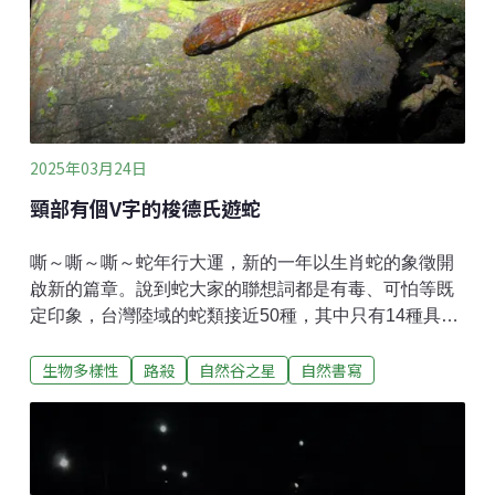
尚，色赤；頭與身皆似人形，四翅無鱗。海狗，頭似
狗；尾尖，四翅。海馬，狀似馬，頸有騣，亦四翅。漁
人網獲，均為不祥。」這幾個地方志的描述多半雷同
——顏色偏紅，頭身都像人
2025年03月24日
頸部有個V字的梭德氏遊蛇
嘶～嘶～嘶～蛇年行大運，新的一年以生肖蛇的象徵開
啟新的篇章。說到蛇大家的聯想詞都是有毒、可怕等既
定印象，台灣陸域的蛇類接近50種，其中只有14種具有
毒性（劇毒十種，微毒兩種，兩種目前仍有爭議），無
生物多樣性
路殺
自然谷之星
自然書寫
毒的種類相對於有毒的相對更多，這次也就和大家介紹
一下台灣其中一種無毒的蛇類——梭德氏遊蛇！梭德氏
遊蛇主要分布在台灣全島1500公尺以下的中、低海拔山
區內，是台灣的特有種動物，牠們喜歡棲息在潮濕的環
境，常出現在潮溼的水坑、灌叢、樹林邊緣、溝渠周遭