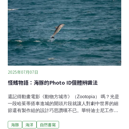
睹牠的身影，我們開始仔細尋找。沒多久，便在約20公
尺外的矮灌木叢中發現了牠。我立刻舉起相機，透過觀
景窗看到的是一隻宛如穿著藍染布衣的可愛小鳥，這也
難怪牠有著「染布鳥」的別稱。這隻黑枕藍鶲在枝頭上
停留了大約10分鐘，彷彿是在配合導覽老師的講解：
「這是隻公鳥，頭後有一塊明顯的黑斑，胸前還有一道
黑色橫帶，彷彿戴著帽子與領結的紳士，這是牠與母鳥
最大的差異。而那喙上的小鬍子，則是公母鳥都有的特
徵，此外，母鳥羽色則偏灰，整體較不鮮艷。至於牠為
何停在同一枝頭上，與其覓食方式
2025年07月07日
怪鰭物語：海豚的Photo ID個體辨識法
還記得動畫電影《動物方城市》（Zootopia） 嗎？光是
一段哈茱蒂搭車進城的開頭片段就讓人對劇中世界的細
節還有製作組的設計巧思讚嘆不已。華特迪士尼工作室
再次展現他們過人的創意，讓每一位動物角色都充滿特
海豚
海洋
自然書寫
色和記憶點，像是繫領帶的狐尼克、永遠拿著零食的洪