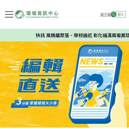
電子報
登入
快訊
風機離聚落、學校過近 彰化福漢風電案環