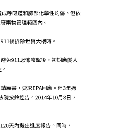
造成呼吸道和肺部化學性灼傷。但依
險廢棄物管理範圍內。
911後拆除世貿大樓時。
避免911恐怖攻擊後，初期應變人
生。
立法請願書，要求EPA回應。但3年過
院按鈴控告。2014年10月8日，
起120天內提出進度報告。同時，