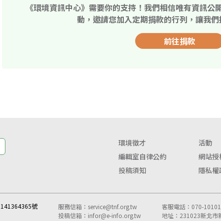
《環境資訊中心》需要你的支持！我們相信唯有資訊公
動，邀請您加入定期捐款的行列，讓我們
前往捐款
環境徵才
活動
編輯室自律公約
網站授
投稿須知
隱私權
41364365號
服務信箱：
service@tnf.org.tw
客服電話：070-10101-
投稿信箱：
infor@e-info.org.tw
地址：231023新北