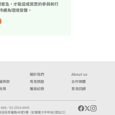
開普及，才能促成民眾的參與和行
持續為環境發聲。
關於我們
About us
權條款
常見問題
合作媒體
政策
獲獎紀錄
意見回饋
666／02-2910-6000
市新店區民權路48號3樓（近捷運大坪林站1號出口）