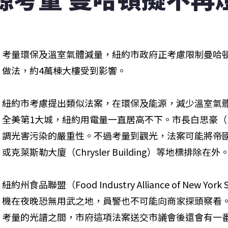
考量環保及溫室氣體減量，紐約市政府正考慮限制曼哈頓
做法，約4萬棟大樓受到影響。
紐約市考慮提出類似法案，在環保及能源，減少溫室氣
全美第1大城，紐約用電量一直居高不下。市長白思豪（Bill 
調光害污染的嚴重性。不過考量到觀光，法案可能將帝國大廈（Emp
或克萊斯勒大廈（Chrysler Building）等地標排除在外
紐約州食品聯盟（Food Industry Alliance of New
機在夜晚恐無用武之地，員警也不可能向商家探頭察看
考量的光譜之間，市府這項法案送交市議會後還會有一