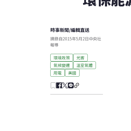
時事新聞
/
編輯直送
摘錄自2015年5月2日中央社
報導
環境政策
光害
氣候變遷
溫室氣體
用電
美國