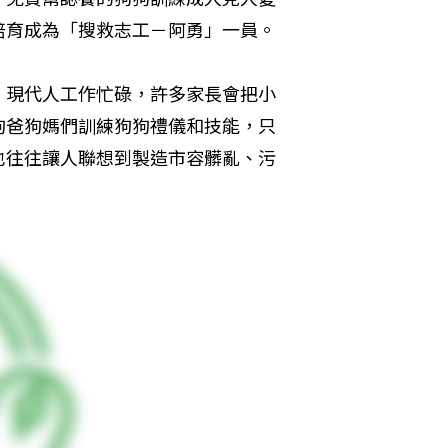
培育成為「搜救志工－阿勇」一員。
。現代人工作忙碌，許多家長會把小
狗爸狗媽們訓練狗狗禮儀和技能，只
也往往讓人聯想到製造市容髒亂、污
。