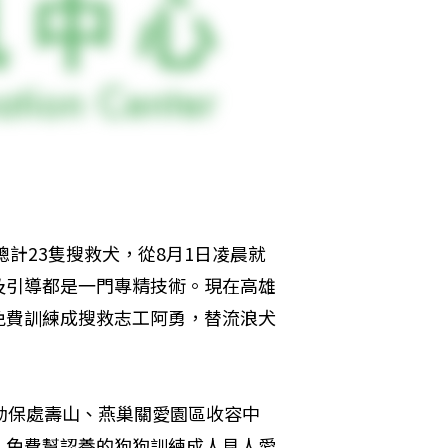
總計23隻搜救犬，從8月1日凌晨就
及引導都是一門專精技術。現在高雄
免費訓練成搜救志工阿勇，替流浪犬
動保處壽山、燕巢關愛園區收容中
，免費幫認養的狗狗訓練成人見人愛