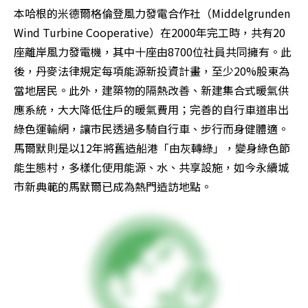
本哈根的米德爾格倫登風力發電合作社（Middelgrunden 
Wind Turbine Cooperative）在2000年完工時，共有20
座離岸風力發電機，其中十座由8700位社員共同擁有。此
後，丹麥法律規定每項能源新投資計畫，至少20%股東為
當地居民。此外，建築物的隔熱改善、新建集合式暖氣供
應系統，大大降低住戶的暖氣費用；完善的自行車道串出
綠色運輸網，讓市民透過多騎自行車、步行而身健體適。
馬爾默則是以12年將舊造船港「由灰轉綠」，變身綠色節
能生態村，多樣化使用能源、水、共享設施，如今永續城
市新典範的馬默爾已成為熱門造訪地點。