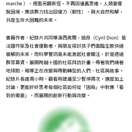
marche ），裡面另闢新徑，不再因循舊思維，人類要擺
脫困境，應該群力找出回復力（韌性），與大自然和解，
共度生存大困難的未來。
書籍作者、紀錄片共同導演西席爾·迪昂（Cyril Dion）是
法國作家及社會運動者，與朋友探討孩子們面臨生態快速
崩解的未來，而科學警訊竟未能激起社會關注，於是透過
群眾募資，展開跨越十國的社區拜訪計畫。帶著我們繞著
地球跑，報導正在改變與帶動轉型的人們、社區與故事。
紀錄片長達兩小時，觀看時建議至少暫停兩次，適度加上
討論，更能好好思考每個社區如何從「困局」中對應「看
到的需要」，而展開的創新行動與改變。