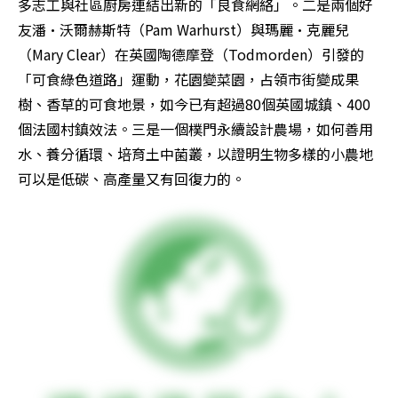
多志工與社區廚房連結出新的「良食網絡」。二是兩個好
友潘·沃爾赫斯特（Pam Warhurst）與瑪麗·克麗兒
（Mary Clear）在英國陶德摩登（Todmorden）引發的
「可食綠色道路」運動，花園變菜園，占領市街變成果
樹、香草的可食地景，如今已有超過80個英國城鎮、400
個法國村鎮效法。三是一個樸門永續設計農場，如何善用
水、養分循環、培育土中菌叢，以證明生物多樣的小農地
可以是低碳、高產量又有回復力的。