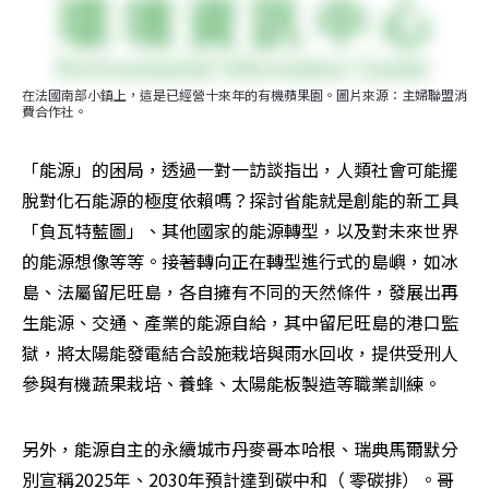
在法國南部小鎮上，這是已經營十來年的有機蘋果園。圖片來源：主婦聯盟消
費合作社。
「能源」的困局，透過一對一訪談指出，人類社會可能擺
脫對化石能源的極度依賴嗎？探討省能就是創能的新工具
「負瓦特藍圖」、其他國家的能源轉型，以及對未來世界
的能源想像等等。接著轉向正在轉型進行式的島嶼，如冰
島、法屬留尼旺島，各自擁有不同的天然條件，發展出再
生能源、交通、產業的能源自給，其中留尼旺島的港口監
獄，將太陽能發電結合設施栽培與雨水回收，提供受刑人
參與有機蔬果栽培、養蜂、太陽能板製造等職業訓練。
另外，能源自主的永續城市丹麥哥本哈根、瑞典馬爾默分
別宣稱2025年、2030年預計達到碳中和（ 零碳排）。哥