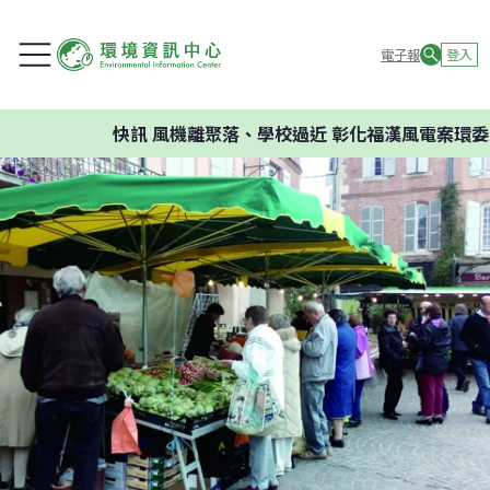
電子報
登入
快訊
風機離聚落、學校過近 彰化福漢風電案環委建議不