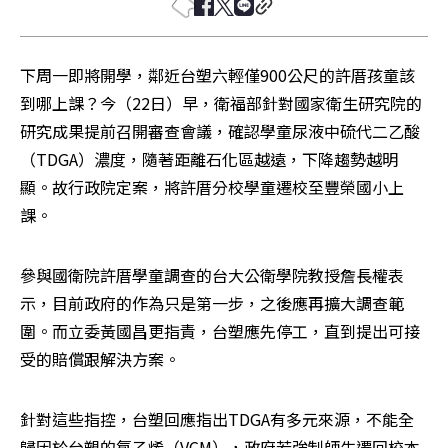
下周一即將開學，鄰近台塑六輕僅900公尺的許厝孩童該
到哪上課？今（22日）早，衛福部針對國家衛生研究院的
研究成果提前召開審查會議，確認學童尿液中硫代二乙酸
（TDGA）濃度，隨著距離石化區越遠，下降趨勢越明
顯。故行政院定案，將許厝分校學童遷校至豐榮國小上
課。
參與國衛院許厝學童調查的台大公衛學院教授詹長權表
示，目前政府的作為只是第一步，之後應再擴大調查範
圍。而立委黃國昌更指責，台塑應先停工，直到提出可接
受的賠償跟解決方案。
針對這些指控，台塑回應指出TDGA有多元來源，不能全
歸因於台塑的氯乙烯（VCM），政府若強制師生遷回校本