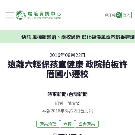
電子報
登入
快訊
風機離聚落、學校過近 彰化福漢風電案環委建議不應開
2016年08月22日
遠離六輕保孩童健康 政院拍板許
厝國小遷校
時事新聞
/
台灣新聞
記者
—
陳文姿
本報2016年8月22日台北訊
污染治理
六輕
公害污染