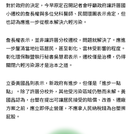
對於政府的決定，今早原定召開記者會呼籲政府讓許厝國
小遷校的詹長權與多位兒科醫師、民間環團表示肯定，但
也認為應進一步從根本解決六輕污染。
詹長權表示，並非讓許厝分校遷校，問題就解決了。應進
一步釐清當地社區居民，甚至彰化、雲林受影響的程度。
彰化環保聯盟執行秘書吳慧君表示，遷校僅是治標，仍得
關閉六輕污染源才是治本之道。
立委黃國昌則表示，新政府有進步，但僅是「進步一點
點」。除了許厝分校外，其他受污染區域仍懸而未解。黃
國昌認為，台塑在提出可讓居民接受的賠償、改善、遷廠
方案之前，應立即停止營運，不應拿人民納稅錢為台塑擦
屁股。