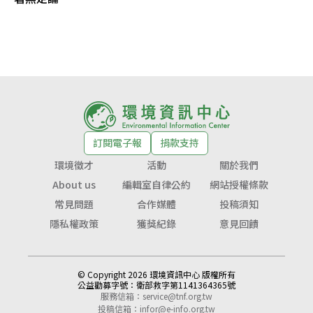
訂閱電子報
捐款支持
環境徵才
活動
關於我們
About us
編輯室自律公約
網站授權條款
常見問題
合作媒體
投稿須知
隱私權政策
獲獎紀錄
意見回饋
© Copyright 2026 環境資訊中心 版權所有
公益勸募字號：
衛部救字第1141364365號
服務信箱：
service@tnf.org.tw
投稿信箱：
infor@e-info.org.tw