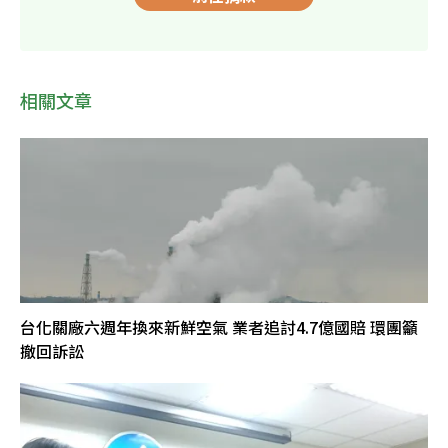
相關文章
台化關廠六週年換來新鮮空氣 業者追討4.7億國賠 環團籲
撤回訴訟