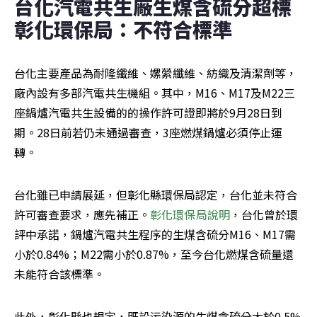
台化汽電共生廠生煤含硫分超標 
彰化環保局：不符合標準
台化主要產品為耐隆纖維、嫘縈纖維、紡織及清潔劑等，
廠內設有多部汽電共生機組。其中，M16、M17及M22三
座鍋爐汽電共生設備的的操作許可證即將於9月28日到
期。28日前若仍未通過審查，3座燃煤鍋爐必須停止運
轉。
台化雖已申請展延，但彰化縣環保局認定，台化並未符合
許可審查要求，應先補正。
彰化環保局說明
，台化曾於環
評中承諾，鍋爐汽電共生程序的生煤含硫分M16、M17需
小於0.84%；M22需小於0.87%，至今台化燃煤含硫量還
未能符合該標準。
此外，彰化縣也規定，既設污染源的生煤含硫分大於0.5%