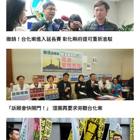
撤銷！台化案進入延長賽 彰化縣府還可重新准駁
「訴願會快開門！」 環團再要求旁聽台化案