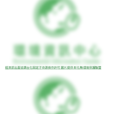
經濟部出面協調台化固定汙染源操作許可 圖片提供:彰化縣環境保護聯盟