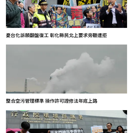
憂台化訴願翻盤復工 彰化縣民北上要求旁聽遭拒
整合空污管理標準 操作許可證修法年底上路