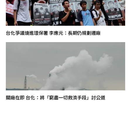
台化爭議燒進環保署 李應元：長期仍規劃遷廠
關廠在即 台化：將「窮盡一切救濟手段」討公道