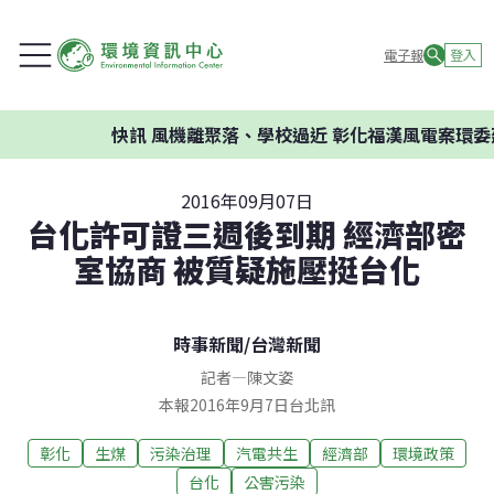
電子報
登入
快訊
風機離聚落、學校過近 彰化福漢風電案環委建議不應
2016年09月07日
台化許可證三週後到期 經濟部密
室協商 被質疑施壓挺台化
時事新聞
/
台灣新聞
記者
—
陳文姿
本報2016年9月7日台北訊
彰化
生煤
污染治理
汽電共生
經濟部
環境政策
台化
公害污染