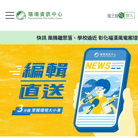
電子報
登入
快訊
風機離聚落、學校過近 彰化福漢風電案環