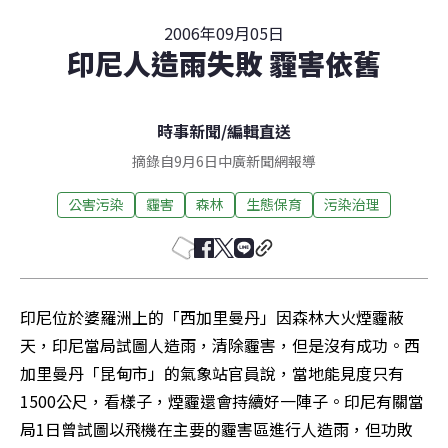
2006年09月05日
印尼人造雨失敗 霾害依舊
時事新聞
/
編輯直送
摘錄自9月6日中廣新聞網報導
公害污染
霾害
森林
生態保育
污染治理
印尼位於婆羅洲上的「西加里曼丹」因森林大火煙霾蔽
天，印尼當局試圖人造雨，清除霾害，但是沒有成功。西
加里曼丹「昆甸市」的氣象站官員說，當地能見度只有
1500公尺，看樣子，煙霾還會持續好一陣子。印尼有關當
局1日曾試圖以飛機在主要的霾害區進行人造雨，但功敗